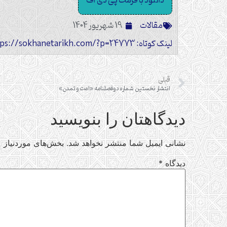
دانلود با فرمت پی دی اف
مقالات
19 شهریور 1404
لینک کوتاه: https://sokhanetarikh.com/?p=24773
قبلی
انتشار نخستین شماره دوفصلنامه «امت و تمدن»
دیدگاهتان را بنویسید
نشانی ایمیل شما منتشر نخواهد شد.
بخش‌های موردنیاز ع
دیدگاه
*