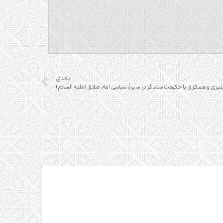
بعدی
ری با حکومت‏‎ ستمگر در سیرۀ سیاسی امام صادق (علیه السلام)