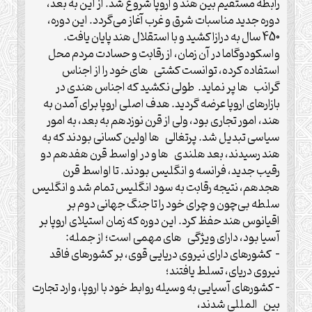
رابطه مستقیم بین هند و اروپا شروع شد. از این به بعد،
دوره جدید مناسبات شرق و غرب آغاز می‌گردد. این دوره،
450 سال به درازا کشید و با استقلال هند پایان یافت.
واسکودوگاما در آن زمان، از رقابت و حسادت مردم محل
استفاده کرده، توانست کشتی های خود را از اجناس
گرانب ها پر نماید. طولی نکشید که اجناس هندی در
بازارهای اروپا عرضه گردید. هدف اصلی اروپا برای آمدن به
هند، امور تجاری بود، ولی از قرن نوزدهم به بعد، به امور
سیاسی تبدیل شد. پرتغالی ها اولین کسانی بودند که به
هند رسیدند، بعد هلندی ها و در اواسط قرن هفدهم دو
رقیب جدید، فرانسه و انگلیس بودند. تا اواسط قرن
هجدهم، نتیجه رقابت به سود انگلیس تمام شد و انگلیس
سلطه بی‌چون و چرای خود را تا جنگ جهانی دوم بر
اقیانوس هند حفظ کرد. این دوره که زمان استیلای اروپا بر
آسیا بود، دارای ویژگی های مهمی است؛ از جمله:
– کشورهای دارای نیروی دریایی قوی، بر کشورهای فاقد
نیروی دریای، تسلط یافتند؛
– کشورهای آسیایی به وسیله روابط خود با اروپا، وارد تجارت
بین المللی شدند،