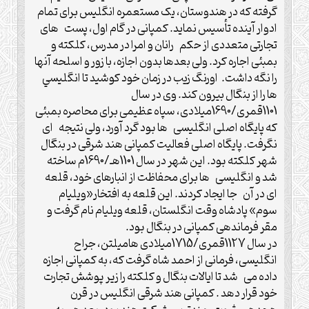
گرفته که در هندوستان، یک مستعمره انگلیس برای تمام
ادوار آینده تأسیس نماید. کمپانی در گام اول، پست های
تجارتی متعددی از حکم رانان و امرا در مدرس، کلکته و
بمبئی اجاره کرد. ولی بعدها بدون اجازه، با زور و اسلحه آنها
را نگه داشت. اورنگ زیب در زمان خود کوشید تا انگلیسي
ها را از بنگال بیرون کند. وی در سال
1101قمری/1690میلادی، سپاه عظیمی برای محاصره بمبئی
که پایگاه اصلی انگلیسی ها بود گرد آورد، ولی نتیجه ای
نگرفت. پایگاه اصلی فعالیت کمپانی هند شرقی در بنگال
شهر کلکته بود. این شهر در سال 1101هـ/1690م ساخته
شد و انگلیسی ها برای محفاظت از انبارهای خود، قلعه
ای در آن جا ایجاد کردند. این قلعه به افتخار«ویلیام
سوم» پادشاه وقت انگلستان، قلعه ویلیام نام گرفت و
مقر فرماندهی کمپانی در بنگال بود.
در سال 1127قمری/1715میلادی هامیلتن، جراح
انگلیسی، فرمانی از احمد شاه گرفت که، به کمپانی اجازه
داده می شد تا ایالات بنگال و کلکته را زیر پوشش تجارت
خود قرار دهد . کمپانی هند شرقی انگلیس در قرن