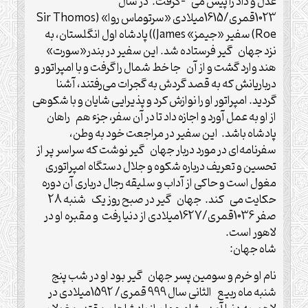
عدل و داد را پیش می -گرفت. در سال
1023قمری/1615میلادی «سرتوماس روا» (Sir Thomos
Roe) سفیر «جیمز» James)) پادشاه اول انگلستان، به
نزد جهان گیر فرستاده شد. این سفیر در بندر«سورت»
هند وارد گشت و از آن جا خط شمال را گرفت و با امپراتور و
درباریانش که به قصد گردش به گجرات می‌رفتند، آشنا
گردید. امپراتور او را نوازش کرد و پذیرایی شایان و با شکوهی
از او به عمل آورد و اجازه داد تا در آن سفر، جزء هم راهان
پادشاه باشد. این سفیر در مراجعت خود به وطن،
سفرنامه‌ای در مورد دربار جهان گیر نوشت که سراسر پر از
تحسین و تعریف درباره شکوه و جلال دستگاه امپراتوری
مغول است و حاکی از آداب و سلیقه رجال درباری آن دوره
حکایت می کند. جهان گیر در صبح روز یک شنبه 28
صفر 1036قمری/1627میلادی از دنیا رفت و مقبره او در
لاهور است.
شاه جهان:
نام او خرم و سومین پسر جهان گیر بود او در شب پنج
شنبه ماه ربیع الثانی سال 999 قمری/ 1592میلادی در