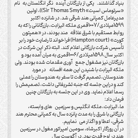
بنیاد گذاشتند. یکی از بازرگانان آینده ‌نگر انگلستان به نام
«سرتوماس اسیت» Sir Thomas Smyth))، اولین
مدیرعامل کمپانی هند شرقی شد. در شانزده اکتبر
1599میلادی/1007قمری ملکه الیزابت، بازرگانانی را که به
روابط مستقیم با شرق علاقه مند بودند، در «همپتون
کورت» (Hampton court) فرا خواند تا رضایت خود را بر
تأسیس شرکت بازرگانی اعلام کند. البته ذکر این شرکت در
اکتبر سال 1598میلادی/1006قمری به میان آمده بود و
بازرگانان نیز مشغول جمع آوری مقدمات شده بودند. ولی
ملکه الیزابت با شنیدن این همه افسانه در مورد
هندوستان، تصمیم گرفت تا سفر به هندوستان را عملی
کند و دراین جلسه که جنبه تشریفاتی داشت، تصمیمش را
رسماً اعلام نماید. وی در این جلسه به بازرگانان چنین
فرمان داد:
ما، الیزابت، ملکه انگلیس و سرزمین های وابسته،
بازرگانی با شرق را به مدت پانزده سال به کمپانی محترم هند
شرقی، اعطا و واگذار می نماییم.
در آن روزگار اکبرشاه، سومین امپراتور مغول در سرزمین
هند در اوج قدرت بود. در آگوست سال