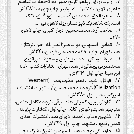
7. رابرت، روزول پالمر، تاریخ جهان نو، ترجمه ابوالقاسم
طاهری، تهران، انتشارات امیرکبیر، چاپ چهارم، 1383ش.
8. سعیدالحق، محمد بن قاسم سے اورنگ زیب تک،
انتشارات شاهد بک ‎ڈپو ملتان روڈ، لاهور، بی تا.
9. صاحب آزاد، محمدحسین، دربار اکبری، چاپ لاهور،
1910م.
10. فدایی اسپهانی، نواب میرزا نصرالله خان، ترکتازان
هند، تهران، چاپ خانه محمدعلی فردین، 1341ش.
11. میرفندرسکی، احمد، پیدایش و سقوط امپراتوری
مستعمراتی پرتغالی در هند، تهران، انتشارات کتاب خانه
ابن سینا، چاپ اول، 1341ش.
12. فوگل، اشپیل، تمدن مغرب زمین (Western
Civilization)، ترجمه محمدحسین آریا، تهران، انتشارات
امیرکبیر، چاپ اول، 1380ش.
13. گاردنر، برین، کمپانی هند شرقی، ترجمه کامل حلمی،
منوچهر هدایتی خوش کلام، چاپ اول، انتشارات پژوهه.
14. گلچین معانی، احمد، کاروان هند، انتشارات آستان
قدس رضوی، مشهد، چاپ اول، 1369ش.
15. مازندرانی، وحید، هند یا سرزمین اشراق، شرکت چاپ