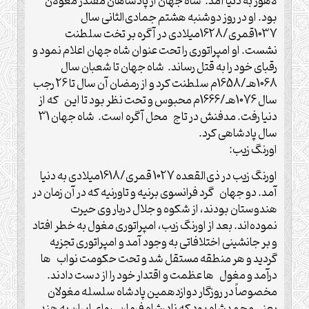
لاهور به دنیا آمد. شاه جهان از پادشاهان مقتدر مغولان
بود. او در روز دوشنبه هشتم جمادی‌الثانی سال
1037قمری/1628میلادی در آگره بر تخت سلطنت
نشست. او امپراتوری را تحت عنوان شاه جهان اعلام نمود و
رقبای خود را به قتل رساند. شاه جهان تا شعبان سال
1068هـ/1658م سلطنت کرد و از رمضان آن سال تا 26 رجب
سال 1076هـ/1666م محبوس و تحت نظر بود تا این که از
دنیا رفت. مدفنش در تاج محل آگره است. شاه جهان 31
سال پادشاهی کرد.
اورنگ زیب:
اورنگ زیب در ذی‌القعده 1027 قمری/1618میلادی به دنیا
آمد. دو جهان گرد فرانسوی برنیه و تاورنیه که در آن زمان در
هندوستان بودند، از شکوه و جلال دربار وی حیرت
نموده‌اند. بعد از اورنگ زیب، امپراتوری مغول به خطر افتاد
و بر جانشینی اختلافاتی به وجود آمد و امپراتوری تجزیه
گردید و هر منطقه مستقل شد و تحت حکومت نواب ها
درآمد و مغول ها عظمت و اقتدار خود را از دست دادند.
مخصوصاً در روزگار دوازدهمین پادشاه سلسله مغولان
یعنی محمدشاه بود که نادرشاه فرمان روای ایران به هند