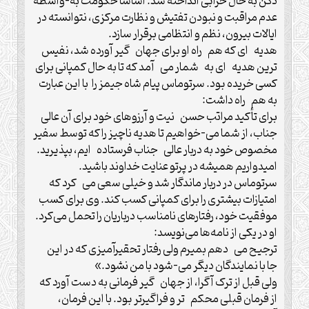
دکن به حال خرابی انداخته شد. اساساً حکومت به-واسطه
عدم مراقبت و نبودن تفتیش و نظارت مرکزی، نتوانسته در
ایالات بیرون، نظم و انتظامی برقرار سازد.
هدیه ای که هم راه او برای جهان گیر آورده شد، نفیس
ترین هدیه ای به شمار می آمد که تا به حال کمپانی برای
کسی خریده بود. سرتوماس پیام شاه جیمز را با این عبارت
به هم راه داشت:
برای تأکید مراتب حسن نیت و آرزوهای خود برای آن عالی
جناب، از شما می-خواهیم تا هدیه ناچیز را که توسط سفیر
مخصوص خود به دربار عالی جناب فرستاده ایم، بپذیرید.
امیدواریم همیشه در پرتو عنایت خداوند باشید.
سرتوماس در دربار ماندگار شد و خیلی سعی می کرد که
امتیازات بیشتری را برای کمپانی کسب کند. وی برای کسب
موفقیت خود، رفتارهای نامناسب درباریان را تحمل می‌کرد.
او در یکی از نامه‌ها می‌نویسد:
ترجیح می دهم بمیرم ولی رفتار تحقیرآمیزی که در این
جا با نمایندگان دیگر می-شود با من نشود.»
ولی قبل از ترک آگرا، از جهان گیر فرمانی به دست آورد که
از فرمان قبلی محکم تر و فراگیرتر بود. با این فرمان،