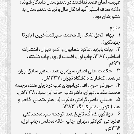
غیرمسلمان قصد نداشتند در هندوستان ماندگار شوند؛
بلکه هدف اصلی آنها انتقال مال و ثروت هندوستان به
کشورشان بود.
منابع
1. بهاء الحق اشک، رانا محمد، سیرالمتأخرین ( بابر تا
جهانگیر).
2. بیات بایزید، تذکره همایون و اکبر، تهران، انتشارات
اساطیر، 1382، چاپ اول، افست از روی چاپ کلکته،
1941م.
3. حکمت، علی اصغر، سرزمین هند، سفیر سابق ایران
در هند، انتشارات دانشگاه تهران، 1337ش.
4. حورانی، جرج. اف، دریانوردی عرب در دریای هند، ترجمه
محمد مقدم، تهران، ناشرکتاب خانه ابن سینا، 1338ش.
5. خلیلی، ناصر، گرایش به غرب (در هنر عثمانی، قاجار و
هند)، تهران، نشر کارنگ، 1383.
6. دولافوز، ث،اف، تاریخ هند، ترجمه سیدمحمدتقی
فخرداعی گیلانی، تهران، چاپ خانه مجلس، چاپ اول،
1316ش.