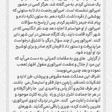
یک صندلی کردم. به من گفته شد، هرگز کسی در حضور
امپراتور ننشسته است. امپراتور رخصت داد تا به ستونی که
پوششی از نقره داشت، تکیه دهم. به ستون تکیه دادم و
پیام شاه جیمز را تقدیم کردم. پس از پاسخ به سؤالات
امپراتور، از او خواستم تا اجازه دهد چند نفر انگلیسی که در
شهر آگره اقامت دارند، یک کارگاه صنعتی در این شهر دایر
کنند. امپراتور پس از چند سؤال دیگر، با اشتیاق درخواست
مرا پذیرفت و دستور داد تا فرمان لازم صادر و برای توشیح
نزد او آورده شود.
از گزارش های وی به مقامات کمپانی، به دست می‌آید که
این مرد از جلال و عظمت امپراتوری مغول اظهار تعجب
نموده و بعد چنین می‌نویسد:
اشراف این مملکت همه مقروض و پریشان، طرز اداره و
تشکیلات نامنظم، زارعین دچار فقر و استیصال می باشند.
از هر طرف علایم و آثار یأس و ناامیدی این جا را فراگرفته و
در هر جا جماعت اشرار، دزدان و راه زنان به کثرت موجود و
آنها ملت را غارت می کنند. حتی در نزدیک اردوی امپراتوری،
عابرین را لخت کرده، چیزی را باقی نمی‌گذارند. شهرهای