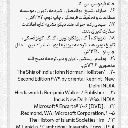
خانه فردوسی، بی تا.
16. مبارک، شیخ ابوالفضل، اکبرنامه، تهران، موسسه
مطالعات و تحقیقات فرهنگی، چاپ دوم، 1372ش.
17. مهدی زاده، جواد، هند دیگر، نشریه اداره اطلاعات
سفارت کبرای هند.
18. نتوواک، آ، گ، بونگاردلوین، گ.گ، کوتوفسکی،
تاریخ نوین هند، ترجمه پرویز علوی، انتشارات بین الملل،
چاپ اول، 1361ش.
19. ویلیام، ارسکین، ایران و بابر، ترجمه ذبیح الله
منصوری، 1326ش.
20. The Shia of India : John Norman Hollister/
Second Edition 1979 by oriental Reprint. New
Delhi INDIA.
21. Hindu world : Benjamin Walker / Publisher.
Indus New Delhi 1995. INDIA.
22. Microsoft® Encarta® 2006 [DVD].
Redmond, WA: Microsoft Corporation, 2005.
23. The History of Islamic Societies : Ira
M.Lapidus / Cambridge University Press. U S A.