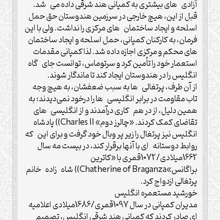
آزادی های بیشتری به کمپانی هند شرقی داده می شد.
قبل از این، هیچ خارجی در سرزمین هندوستان حق حمل
اسلحه و ایجاد ساختمان های مرکزی را نداشت. ولی با این
فرمان، به کارکنان کمپانی، حمل اسلحه و ایجاد ساختمان
های محکم و مرکزی اجازه داده شد. لذا کمپانی مقدمات
استعمار خود را تأمین کرد و سرتوماس، توانست جای گاه
انگلیس را در هندوستان ایجاد کند تا ماندگار شوند.
از آن طرف، پرتغالی ها به سبب ضعفشان، به هیچ وجه
تاب مقاومت در برابر انگلیسی ها را درخود نمی‌دیدند؛ به
همین دلیل، از در هم کاری درآمدند و از انگلیسی های
تقاضای کمک کردند. «چالرز دوم» Charles II)) پادشاه
انگلیس نیز پرتغال را زیر پر وبال خود گرفت و برای این که
روابط دوستانه ای با آنها برقرار کند، در بیست مه سال
1662میلادی/1072قمری با «کاترین
براگانس»Chatherine of Braganza)) شاه زاده خانم
پرتغالی ازدواج کرد.
خورشید مستعمره انگلیس
مدیران کمپانی در سال 1097قمری/1686میلادی اعلامیه
ای صادر کردند که کمپانی هند شرقی انگلیس، تصمیم