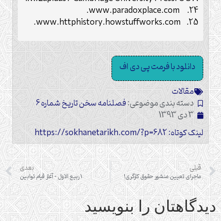
24. www.paradoxplace.com.
25. www.httphistory.howstuffworks.com.
دانلود با فرمت پی دی اف
مقالات
دسته بندی موضوعی:
فصلنامه سخن تاریخ شماره 6
3 دی 1393
لینک کوتاه: https://sokhanetarikh.com/?p=682
قبلی
بعدی
ماجرای تعیین منشور حقوق کارگری!
1 ربیع الاول – آغاز قیام توابین
دیدگاهتان را بنویسید