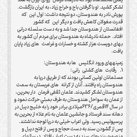
لشکر کشید. او با گرفتن باج و خراج زیاد، به ایران بازگشت.
یورش نادر به هندوستان، دو نتیجه داشت: اول این که
قدرت مغولان کاهش یافت و دیگر این که کشور
افغانستان از هندوستان جدا شد و به دست سلسله درانی
افتاد. حمله نادرشاه به هندوستان برای مردم آن کشور به
بهای دویست هزار کشته و خسارات و غرامت های زیاد پایان
یافت.
زمینه‏های ورود انگلیس ها به هندوستان:
1. رقابت های کشتی رانی :
مسلمانان اولین کسانی بودند که از طریق دریا به
هندوستان راه یافتند. آنان از کرانه های عربستان به سمت
هندوستان لشکر کشیدند. عثمان ثقفی فرمان دار بحرین،
از عمان به سواحل هندوستان به طرف بمبئي حركت نمود و
در سال 14قمری/636میلادی برادر خود را به خلیج دیبل در
دهانه سند فرستاد و جانشین عثمان به نام علاء از بحرین به
پرسپولیس رسید. ولی اعراب خیلی به دریا توجه نداشتند.
پس از گشودن سند به دست حجاج و پس از فتح دیبل و
منصوره، بندرهای سند به دست اعراب افتاد. در سالهای