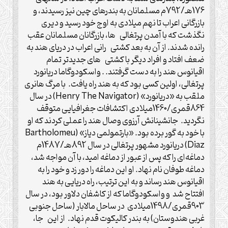
176هـ/792م مسلمانان به بندرهای چین نیز رسیدند، و
بازرگانی اعراب تا نهم میلادی به اوج خود رسید و دیری
نگذشت که با آمدن پرتغالی ها، بازرگانان مسلمانان عقب
رانده شدند. از آن به بعد کشتی رانی اعراب در دریای هند به
ضعف افتاد و افراد دیگر با کشتی های جدیدتر تمام
اقیانوس هند را به دست گرفتند. . واسکودوگاما دریانورد
پرتغالی، اولین کسی بود که به هند راه یافت. با مرگ هانری
ملقب به «دریانورد» (Henry The Navigator) در سال
864قمری/1460میلادی اکتشافات جغرافیایی متوقف
نگردید. جانشینانش آرزوی وصال هند را عملی کردند که او
با خود به گور برده بود. «بارتمولمی دیاز» (Bartholomeu
Diaz) دریانورد مشهور پرتغالی در سال 892هـ/1487م
دماغه‌ای را که پس از عبور از دماغه امید، با آن مواجه شد،
دماغه طوفان نام نهاد. او این دماغه را دور زد و خود را به
اقیانوس هند رساند و به این ترتیب، راه دریایی به هند
افتتاح شد و واسکودوگاما که از کاشفان دلاور بود، در سال
903قمری/1498میلادی در ساحل مالابار (ساحل جنوبی
غربی هندوستان) به بندر کالیکوت قدم نهاد. از این جا،