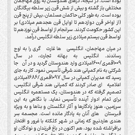
بوده است. در نتیجه، درهای هندوستان به روی مهاجمان
مختلفی باز گشته و بیش از شش قرن زیر سلطه بیگانگان
بوده است. به طور کلی حاکمان مسلمان، بیش از پنج قرن
(از اواخر قرن دوازدهم تا اوایل قرن هجدهم میلادی) بر
این کشور حکومت کردند. سرانجام از اواسط قرن نوزدهم تا
اواسط قرن بیستم میلادی زیر سلطه انگلیس درآمد.
در میان مهاجمان، انگلیسی ها غارت گری را به اوج
رساندند. انگلیس به بهانه تجارت، در سال
1009قمری/1600میلادی وارد هندوستان گردید و در آن جا
شرکتی به نام کمپانی هند شرقی تأسیس نمود. کار به جای
رسید که مدیران کمپانی در سال 1097قمری/1686میلادی
اعلامیه ای صادر کردند که کمپانی هند شرقی انگلیس،
تصمیم گرفته که در هندوستان، یک مستعمره انگلیس
برای تمام ادوار آینده تأسیس نماید. با نگاهی به این
سرزمین، هنوز یادگارها و آثار انگلستان و بناها و به ویژه
قبرستان های آنان به یادگار مانده است. مجسمه سِر
هندی هاردنیچ که زمانی در شهر کلکته با غرور و افتخار
برافراشته شده بود، هم اکنون در باغ فرزندان و نوادگان او