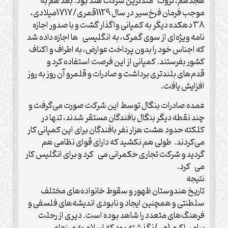
هجدهم، ثروت مندترین شرکت هند بود. بعد هم به
موجب فرمان فرخ‌سیر در سال 1129قمری/1717میلادی،
38 دهکده دیگر به کمپانی واگذار گشت و با صدور اجازه
‌نامه ویژه‌ای از سوی گمرک، به انگلیسی ها اجازه داده شد
که اجناس خود را بدون پرداخت عوارض، به اطراف و اکناف
کشور بفرستند. کمپانی از این فرصت استفاده کرد و
قدم‌های بلندتری برداشت و صادرات و قلمرو آن روز به روز
افزایش یافت.
عمده صادرات بنگال توسط این شرکت صورت می‌گرفت و
چند نقطه دیگر بنگال بافندگان مستقر شدند، تنها در
کلکته حدود هشت هزار نفر بافندگان برای این کمپانی کار
می‌کردند. طولی هم نکشید که دارای قوای نظامی هم
گردید و شرکت تجاری حکمرانی می کرد و برای انگلیس کار
می کرد.
نتیجه
تاریخ هندوستان ظهور و سقوط خانواده‌های مختلف
سلطنتی و همچنین ایجاد و نابودی اندیشه‌های فلسفی و
فرهنگ‌های متعدد را شاهد بوده است. دیری از رحلت
پیامبراکرم (ص) نگذشته بود که اسلام به مرزهای