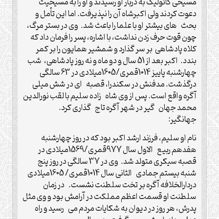
مسیحی کاتولیک به دربار او رسیدند و او را به مسیحیت
دعوت کردند ولی اکبرشاه آن را نپذیرفت. اما این تأمل و
بحث های بیشتر او با علما را باعث شد. وی در بستر مرگ،
چون قوت حرف زدن نداشت، با اشاره، پسر را فرمان داد که
کلاه پادشاهی بر سر گذارد و شمشیر همایون را بر کمر
بندد. اکبر بعد از 51 سال و دو ماه و نه روز پادشاهی، شب
چهارشنبه پاییز 1014قمری/1605میلادی در 63 سالگی
درگذشت. مدفنش در سکندرا، قصبه ای در شش میلی
آگره واقع است. پس از وی شاه زاده سلیم با لقب نورالدین
محمد جهان گیر در شهر آگره تاج گذاری کرد.
جهانگیر:
نام او سلیم، فرزند ارشد اکبر بود که در روز چهارشنبه
هفدهم ربیع الاول سال 977قمری/1569میلادی در
قصبه سیکری متولد شد. وی در 37 سالگی در روز پنج
شنبه بیستم جمادی الثانی سال 1014قمری/ 1605میلادی
دردارالخلافه آگره بر تخت سلطنت نشست. در زمان
سلطنت او قسمت اعظم مملکت در آرامش بود و وی مثل
پدرش، هر روز در دیوان به شکایات مردم می رسید و راه