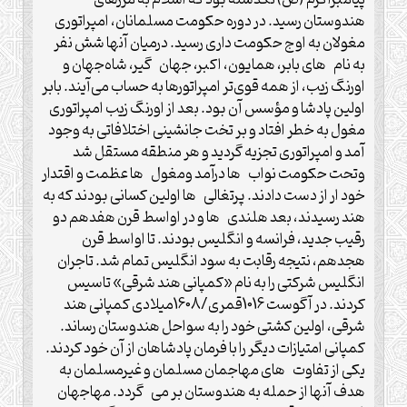
هندوستان رسید. در دوره حکومت مسلمانان، امپراتوری
مغولان به اوج حکومت داری رسید. درمیان آنها شش نفر
به نام های بابر، همایون، اکبر، جهان گیر، شاه‌جهان و
اورنگ زیب، از همه قوی‌تر امپراتورها به حساب می‌آیند. بابر
اولین پادشا و مؤسس آن بود. بعد از اورنگ زیب امپراتوری
مغول به خطر افتاد و بر تخت جانشینی اختلافاتی به وجود
آمد و امپراتوری تجزیه گردید و هر منطقه مستقل شد
وتحت حکومت نواب ها درآمد ومغول ها عظمت و اقتدار
خود ار از دست دادند. پرتغالی ها اولین کسانی بودند که به
هند رسیدند، بعد هلندی ها و در اواسط قرن هفدهم دو
رقیب جدید، فرانسه و انگلیس بودند. تا اواسط قرن
هجدهم، نتیجه رقابت به سود انگلیس تمام شد. تاجران
انگلیس شرکتی را به نام «کمپانی هند شرقی» تاسیس
کردند. در آگوست 1016قمری/1608میلادی کمپانی هند
شرقی، اولین کشتی خود را به سواحل هندوستان رساند.
کمپانی امتیازات دیگر را با فرمان‏ پادشاهان از آن خود کردند.
یکی از تفاوت های مهاجمان مسلمان و غیرمسلمان به
هدف آنها از حمله به هندوستان بر می گردد. مهاجهان