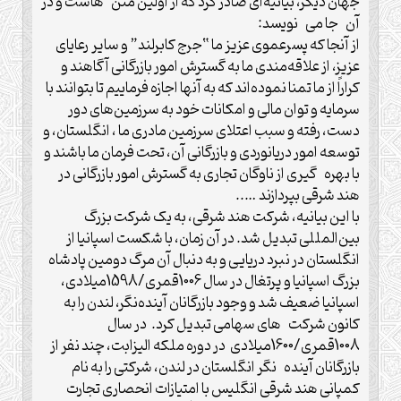
جهان دیگر، بیانیه‌ای صادر کرد که از اولین متن هاست و در
آن جا می نویسد:
از آنجا که پسرعموی عزیز ما “جرج کابرلند” و سایر رعایای
عزیز، از علاقه‌مندی ما به گسترش امور بازرگانی آگاهند و
کراراً از ما تمنا نموده‌اند که به آنها اجازه فرماییم تا بتوانند با
سرمایه و توان مالی و امکانات خود به سرزمین‌های دور
دست، رفته و سبب اعتلای سرزمین مادری ما ، انگلستان، و
توسعه امور دریانوردی و بازرگانی آن، تحت فرمان ما باشند و
با بهره گیری از ناوگان تجاری به گسترش امور بازرگانی در
هند شرقی بپردازند …..
با این بیانیه، شرکت هند شرقی، به یک شرکت بزرگ
بین‌المللی تبدیل شد. در آن زمان، با شکست اسپانیا از
انگلستان در نبرد دریایی و به دنبال آن مرگ دومین پادشاه
بزرگ اسپانیا و پرتغال در سال 1006قمری/1598میلادی،
اسپانیا ضعیف شد و وجود بازرگانان آینده‌نگر، لندن را به
کانون شرکت های سهامی تبدیل کرد. در سال
1008قمری/1600میلادی در دوره ملکه الیزابت، چند نفر از
بازرگانان آینده نگر انگلستان در لندن، شرکتی را به نام
کمپانی هند شرقی انگلیس با امتیازات انحصاری تجارت