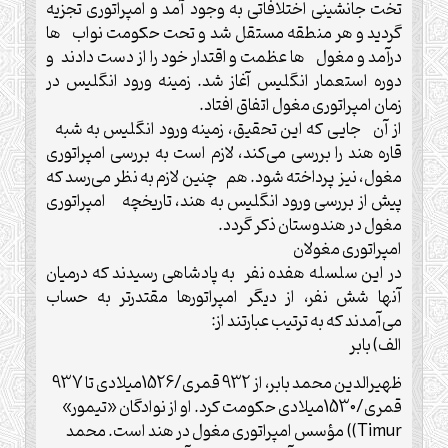
تخت جانشینی اختلافاتی به وجود آمد و امپراتوری تجزیه
گردید و هر منطقه مستقل شد و تحت حکومت نواب ها
درآمد و مغول ها عظمت و اقتدار خود را از دست دادند و
دوره استعمار انگلیس آغاز شد. زمینه ورود انگلیس در
زمان امپراتوری مغول اتفاق افتاد.
از آن جایی که این تحقیق، زمینه ورود انگلیس به شبه
قاره هند را بررسی می‌کند، لازم است به بررسی امپراتوری
مغول، نیز پرداخته شود. هم چنین لازم به نظر می‌رسد که
پیش از بررسی ورود انگلیس به هند، تاریخچه امپراتوری
مغول در هندوستان ذکر گردد.
امپراتوری مغولان
در این سلسله هفده نفر به پادشاهی رسیدند که درمیان
آنها شش نفر، از دیگر امپراتورها مقتدرتر به حساب
می‌آمدند که به ترتیب عبارتند از:
الف) بابر
ظهیرالدین محمد بابر، از 932 قمری/1526میلادی تا 937
قمری/1530میلادی حکومت کرد. او از نوادگان «تیمور»
Timur)) مؤسس امپراتوری مغول در هند است. محمد