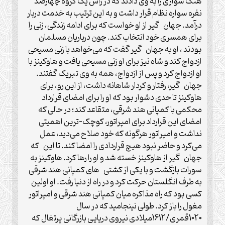
هنگ سواری را به وی دادند که در رأس یک گروه چهارصد
نفره سواره نظام قرار داشت و به این ترتیب به خدمت دربار
درآمد. جهان گیر از او خواست که برای ادامه زندگی، زنی را
برای همسری خود انتخاب کند. چون درباریان مسلمان
بودند ، او به جهان گیر گفت که می‌خواهد با زنی مسیحی
ازدواج کند و شاه نیز برای او زنی مسیحی یافت و هاوکینز با
او ازدواج کرد و پس از ازدواج، همه به وی تبریک گفتند.
جهان گیر، رفتار و کردار شاهانه داشت، از این رو، برای
هاوکینز تا حدی دشوار بود که او را برای امضای قرارداد
محکمی با کمپانی هند شرقی، متقاعد کند؛ در حالی که
امضای این قرارداد برای امپراتور، کوچک-ترین اهمیتی
نداشت و امپراتور هرگونه که خود صلاح می‌دید، عمل
می‌کرد و حاضر نبود هیچ قراردادی را امضا کند. تا این که
جهان گیر از هاوکینز خسته شد و او را رها کرد. هاوکینز به
سورات بازگشت و با یکی از کشتی های کمپانی هند شرقی
به طرف انگلستان حرکت کرد و در راه از دنیا رفت. او اولین
کسی بود که راه مذاکره میان کمپانی هند شرقی و امپراتور
مغول را باز کرد. طولی نینجامید که در سال
1020قمری/1612میلادی نیروی دریایی بازرگانی پرتغال که