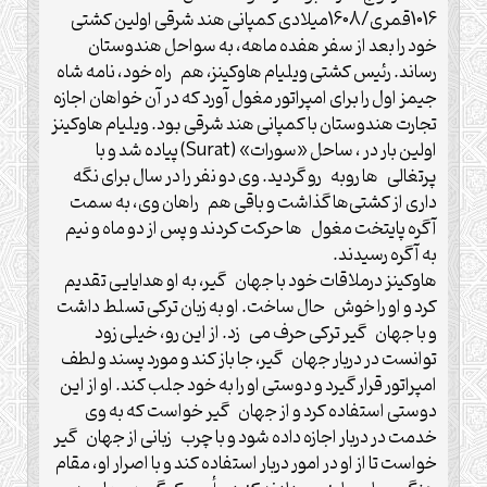
1016قمری/1608میلادی کمپانی هند شرقی اولین کشتی
خود را بعد از سفر هفده ماهه، به سواحل هندوستان
رساند. رئیس کشتی ویلیام هاوکینز، هم راه خود، نامه شاه
جیمز اول را برای امپراتور مغول آورد که در آن خواهان اجازه
تجارت هندوستان با کمپانی هند شرقی بود. ویلیام هاوکینز
اولین بار در ، ساحل «سورات» (Surat) پیاده شد و با
پرتغالی ها روبه رو گردید. وی دو نفر را در سال برای نگه
داری از کشتی‌ها گذاشت و باقی هم راهان وی، به سمت
آگره پایتخت مغول ها حرکت کردند و پس از دو ماه و نیم
به آگره رسیدند.
هاوکینز درملاقات خود با جهان گیر، به او هدایایی تقدیم
کرد و او را خوش حال ساخت. او به زبان ترکی تسلط داشت
و با جهان گیر ترکی حرف می زد. از این رو، خیلی زود
توانست در دربار جهان گیر، جا باز کند و مورد پسند و لطف
امپراتور قرار گیرد و دوستی او را به خود جلب کند. او از این
دوستی استفاده کرد و از جهان گیر خواست که به وی
خدمت در دربار اجازه داده شود و با چرب ‌زبانی از جهان گیر
خواست تا از او در امور دربار استفاده کند و با اصرار او، مقام