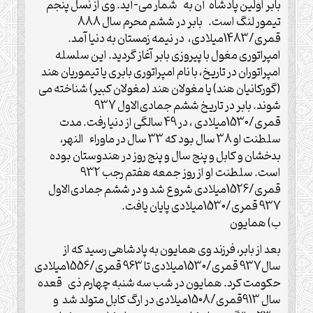
بابر اولین پادشاه آن به شمار می-آید. وی از نسل پنجم
تیمور لنگ است. بابر در ششم محرم سال 888
قمری/1483میلادی، در نیمه زمستان به دنیا آمد.
امپراتوری مغول با پیروزی بابر آغاز گردید. این سلسله
امپراتوران در تاریخ، با نام امپراتوری بابری یا تیموریان هند
(گورکانیان هند) یا مغولان هند (مغولان کبیر) شناخته می
شوند. بابر در تاریخ ششم جمادی‌الاول 937
قمری/1530میلادی ، در 49 سالگی از دنیا رفت. مدت
سلطنت او 38 سال بود که 33 سال در ماوراء النهر،
بدخشان و کابل و پنج سال و پنج روز در هندوستان بوده
است. سلطنت او از روز جمعه هفتم رجب 932
قمری/1526میلادی شروع شد و در ششم جمادی‌الاول
937 قمری/1530میلادی پایان یافت.
ب) همایون
بعد از بابر، فرزند وی همایون به پادشاهی رسید که از
سال937 قمری/1530میلادی تا 963 قمری/1556میلادی
حکومت کرد. همایون در شب سه شنبه چهارم ذی قعده
سال 913قمری/1508میلادی در ارگ کابل متولد شد و