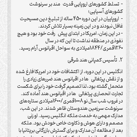
– تسلط کشورهای اروپایی قدرت مند بر سرنوشت
کشورهای آسیایی؛
– اروپاییان در این دوره 450 ساله از تبلیغ دین مسیحیت
غافل نبودند و در این زمینه بسیار تلاش کردند.
– در این زمان، امریکا در ابتدای پیش رفت خود بود و هیچ
نفوذی در منطقه نداشت تا این که در سال
1260قمری/1844میلادی به سواحل اقیانوس آرام رسید.
2. تأسیس کمپانی هند شرقی
انگلیس در این دوره، از اکتشافات خود در امریکا فارغ شده
و از نقش پرتغالی ها در اقیانوس هند ضررهای زیادی را
متحمل گشته بود، لذا تصمیم گرفت خود را برای شکست
تجارت انحصاری پرتغالی ها در اقیانوس هند آماده کند.
در غروب شب سال نو 1008قمری/1600میلادی ستاره‌های
سرنوشت سرزمین هندوستان ظاهر شدند. در این شب،
مدارک مهمی به خدمت ملکه انگلیس رسید. او زنی
مصمم و دارای هوش و ذکاوت خاص خودش بود. ملکه
بعد از مطالعه آن مدارک و برای گسترش بازرگانی بریتانیا با