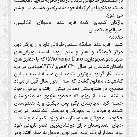
در انگلستان جاخوش کرده و در تالار «فرر» کراچی، مجسمه
ملکه ویکتوریا بر فراز پایه خود به سرزمین مسلمانان چشم
می دوزد.
واژگان کلیدی: شبه قاره هند، مغولان، انگلیس،
امپراتوری، کمپانی.
مقدمه
شبه قاره هند، سابقه تمدنی طولانی دارد و از روزگار دور،
مرکز فرهنگ و هنر و علم بوده است. ویرانی‌های
شهر«موهنجودارو» Mohenjo Daro)) که با حفاری‌های
باستان‌شناسان در سال 1340قمری/1922میلادی در دره
سند آغاز گردید، بهترین شاهد این مسأله است. در این
کشفیات، معلوم گشت که سه هزار سال قبل از میلاد
مسیح، در هندوستان تمدنی پیش رفته و بومی وجود
داشته است. از روزی که محمود غزنوی به هندوستان
حمله کرد، مهاجمان یکی پس دیگری وارد هندوستان
شدند و مردم را به بیچارگی و بدبختی کشاندند. در زمان
حکومت مغولان هندوستان، به ویژه اکبرشاه و شاه
جهان، هندوستان دارای درخشان‌ترین عصر تاریخی خود
بود. بعد از اورنگ زیب، امپراتوری مغول به خطر افتاد و بر