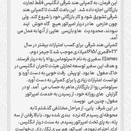
این فرمان، به کمپانی هند شرقی انگلیس فقط تجارت
بازرگانی اجازه داده شد. این باعث گشت تا کمپانی هند
شرقی تشویق شود و کار بازرگانی خود را شروع کند. ولی
چون خارجی ها در دربار امپراتور هیچ گاه خوش ایند
نبودند، محدودیت ها و بازرسی هایی از آنها به عمل می
آمد.
کمپانی هند شرقی برای کسب امتیازات بیشتر در سال
1023قمری/1615میلادی موجب شد تا جیمز دوم،
James)) سفیری به نام «سرتوماس روا» را به دربار فرستد.
و هدف این سفیر توسعه تجارتی هیئت تاجران انگلیسی در
خاک مغول ها بود. او پیش رفت خوبی به دست آورد و
توانست امتیازات زیادی را برای کمپانی به دست آورد.
سرتوماس روا از بازرگانان ماهر به حساب می آمد. او در
گزارش های روزانه خود، از رسیدن به خدمت امپراتور
مغول، چنین می نویسد:
در این شرف یابی، از مراحل مختلفی گذشتم تا به
محوطه‌ای رسیدم که نرده بندی شده بود، با بالا رفتن از سه
پله، به پای تخت امپراتور رسیدم. به سنت دربار انگلیس،
ادای احترام نمودم. امپراتور هم سری تکان داد. درخواست