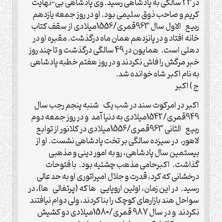
در23 سالگی به پادشاهی رسید. وی پادشاهی بی-نهایت
کریم و صاحب ذوق سلیمی بود. او در روز جمعه یازدهم
ربیع الاول سال 963قمری/1556میلادی از سقف کتاب
خانه افتاد و در پانزدهم همان ماه درگذشت. مقبره او در
دهلی است. همایون در 49 سالگی درگذشت و تا چند روز
خبر مرگش را فاش نکردند و در روز هفتم خطبه پادشاهی
به نام اکبر شاه خوانده شد.
ج ) اکبر
اکبر در امرکوت سند در شب یک شنبه پنجم رجب سال
949قمری/1542میلادی به دنیا آمد و در روز جمعه دوم
ربیع الثانی 963قمری/1556میلادی در کلانور از توابع
لاهور، در سیزده سالگی بر تخت پادشاهی نشست. او از
بیستمین سال پادشاهی، رو به امور دینی و مذهبی
گذاشت. اکبرحامی مذهب چشتیه بود. با فتوحات
درخشانی که کرد، قدرت و جلال امپراتوری او به حد عالی
رسید. در این زمان، اولین اروپایی ها که (پرتغالی ها)، در
سواحل هند بازارهای کوچک را بنا کردند، ولی دوام نیافتند
نکردند و در سال 987 قمری/1580میلادی دو کشیش