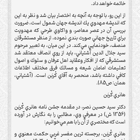
خاتمه خواهد داد.
از اين رو، با توجه به آنچه به اختصار بيان شد و نظر به اين
كه انديشه مهدوي يك انديشه جهان شمول است، ضرورت
بررسي آن در عصر معاصر، و واكاوي طرحي كه مهدويت
براي تاريخ جهاني صورت بندي نموده، از منظر مستشرقان
منصف، خودنمايي مي‌كند. در اين ميان، به تعبير مرحوم
سيد جلال الدين آشتياني، بايد از روي انصاف معتقد شد
مستشرقي كه از افكار وعقايد اهل عرفان و سلوك و اصول
تعليمات امامان شيعه و مسالك فرق مختلف اطلاعات
كافي داشته باشد، منحصر به آقاي كُربَن است. (آشتياني،
همان: ص85).
هانري كُربَن
دكتر سيد حسين نصر، در مقدمه جشن نامه هانري كُربَن
(1356 ش) در معرفي وي، مطالبي را به نگارش در آورده
است كه مختصري از آن را با هم مي‌خوانيم:
هانري كُربَن، برجسته ترين مفسر غربي حكمت معنوي و