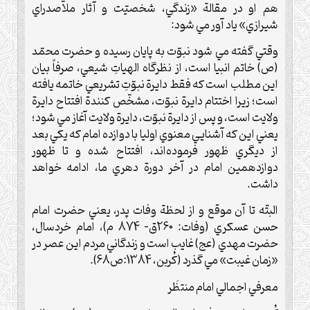
هم او در مقالة «زندگي، شخصيّت و آثار ملاّصدراي
شيرازي» ياد آور مي شود:
وقتي گفته مي شود نبوّت به پايان رسيده و حضرت محمّد
(ص) خاتم انبيا است، از نظرگاه الهياتِ شيعي، صرفاً بيان
اين مطلب است که فقط دايرة نبوّتِ تشريعي خاتمه يافته
است؛ زيرا اختتام دايرة نبوّت، مشخّص کنندة افتتاح دايرة
ولايت است، و پس از دايرة نبوّت، دايرة ولايت آغاز مي شود؛
يعني اين که آشنايي معنوي اوليا با دوازده امام که يکي بعد
از ديگري ظهور فرموده‌اند، افتتاح شده و تا ظهور
دوازدهمين امام در آخر دورة دهري ما، ادامه خواهد
داشت.
البتّه تا آن موقع و از لحظة وفات پدر، يعني حضرت امام
حسن عسکري (وفات: 260ق- 874 م)، امام خردسال،
حضرت مهدي (عج) غايب است و زندگاني مردم اين عصر در
«زمان غيبت» مي گذرد (کُربن، 1384:ص68).
معرفي اجمالي امام منتظَر