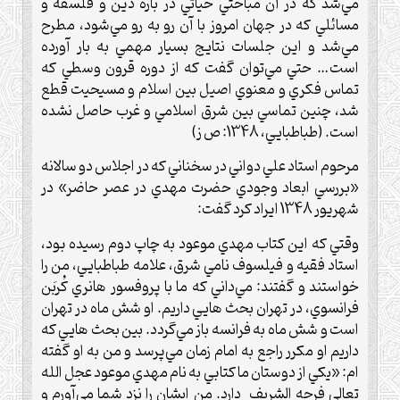
مي‌شد كه در آن مباحثي حياتي در بارة دين و فلسفه و
مسائلي كه در جهان امروز با آن رو به رو مي‌شود، مطرح
مي‌شد و اين جلسات نتايج بسيار مهمي به بار آورده
است… حتي مي‌توان گفت كه از دوره قرون وسطي كه
تماس فكري و معنوي اصيل بين اسلام و مسيحيت قطع
شد، چنين تماسي بين شرق اسلامي و غرب حاصل نشده
است. (طباطبايي، 1348: ص ز)
مرحوم استاد علي دواني در سخناني كه در اجلاس دو سالانه
«بررسي ابعاد وجودي حضرت مهدي در عصر حاضر» در
شهريور 1348 ايراد كرد گفت:
وقتي كه اين كتاب مهدي موعود به چاپ دوم رسيده بود،
استاد فقيه و فيلسوف نامي شرق، علامه طباطبايي، من را
خواستند و گفتند: مي‌داني كه ما با پروفسور هانري كُربَن
فرانسوي، در تهران بحث هايي داريم. او شش ماه در تهران
است و شش ماه به فرانسه باز مي‌گردد. بين بحث هايي كه
داريم او مكرر راجع به امام زمان مي‌پرسد و من به او گفته
ام: «يكي از دوستان ما كتابي به نام مهدي موعود عجل الله
تعالي فرجه الشريف دارد. من ايشان را نزد شما مي‌آورم و