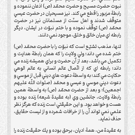
نبوت حضرت مسيح و حضرت محمّد (ص) اذعان ننموده و
رابطة مزبور را قطع مي كند. نيز مسيحيان در حضرت عيسي
متوقّف شدند و اهل سنّت از مسلمانان نيز در حضرت
محمّد (ص) توقّف نموده و با ختم نبوّت در ايشان، ديگر
رابطه اي ميان خالق و خلق، موجود نمي دانند.
تنها، مذهب تشيّع است كه نبوّت را با حضرت محمّد (ص)
ختم شده مي داند؛ ولي ولايت را كه همان رابطة هدايت و
تكميل مي باشد، بعد از آن حضرت و براي هميشه زنده مي
داند؛ رابطه اي كه از اتّصال عالم انساني به عالم الوهي
حكايت مي كند؛ به واسطة دعوت هاي ديني قبل از موسي و
دعوت ديني موسي و عيسي و محمّد (صلوات اللّه عليهم
اجمعين)؛ و بعد از حضرت محمّد (ص) به واسطة همين
رابطة ولايت، جانشين وي (به عقيدة شيعه) زنده بوده و
هست و خواهد بود. و اين حقيقتي است زنده كه هرگز نظر
علمي نمي تواند آن را از خرافات شمرده و از ليست حقايق،
حذف نمايد.
به عقيدة من، همة اديان، برحق بوده و يك حقيقت زنده را