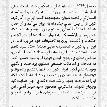
در سال 1946 وزارت خارجه فرانسه، كُربَن را به رياست بخش
ايران شناسي موسسه ايران و فرانسه برگزيد، و او سلسله
انتشاراتي را تحت عنوان «مجموعه كتب ايراني» آغاز كرد.
كُربَن از آن پس، سالي چند ماه به ايران مي‌آمد و آن چنان
شيفته فرهنگ فلسفي و معنوي اين سرزمين شده بود كه
حتي پس از بازنشستگي به عنوان استاد محقق، در انجمن
حكمت و فلسفه ايران به تحقيقات خود مي‌پرداخت. در
اين ايام، كُربَن با شخصيت هايي مانند: استاد سيد كاظم
عصار، استاد مهدي الهي قمشه اي، استاد علامه طباطبايي،
مرتضي مطهري، بديع الزمان فروزانفر و سيد حسين نصر
به مباحثه و تعاملات فلسفي معنوي پرداخت. وانگهي
ورود به عالم فكري ايران، كُربَن را نه تنها با تشيع و تصوف و
فرقه‌هاي شيعه، همچون شيخيه از نزديك آشنا كرد، بلكه
او را به مرحله جديد از شناخت حكماي الهي هدايت كرد
وجهان انديشه متفكراني همچون سيد حيدر آملي، ابن
تركه، ميرداماد، ملاصدرا و سبزواري را براي اولين بار بر او
مكشوف ساخت.