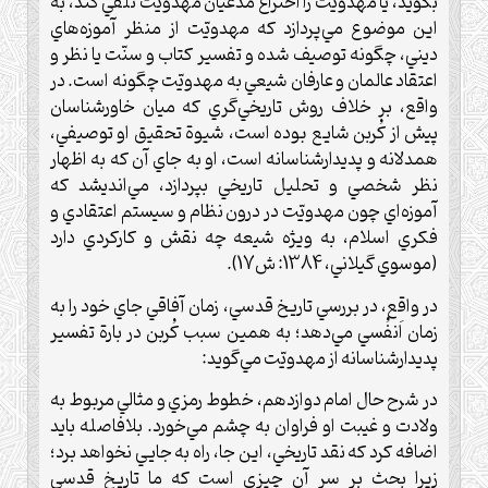
بگويد، يا مهدويّت را اختراع مدعيان مهدويّت تلقي كند، به
اين موضوع مي‌پردازد كه مهدويّت از منظر آموزه‌هاي
ديني، چگونه توصيف شده و تفسير كتاب و سنّت يا نظر و
اعتقاد عالمان و عارفان شيعي به مهدويّت چگونه است. در
واقع، بر خلاف روش تاريخي‌گري كه ميان خاورشناسان
پيش از کُربن شايع بوده است، شيوة تحقيق او توصيفي،
همدلانه و پديدارشناسانه است، او به جاي آن كه به اظهار
نظر شخصي و تحليل تاريخي بپردازد، مي‌انديشد كه
آموزه‌اي چون مهدويّت در درون نظام و سيستم اعتقادي و
فكري اسلام، به ويژه شيعه چه نقش و كاركردي دارد
(موسوي گيلاني، 1384: ش17).
در واقع، در بررسي تاريخ قدسي، زمان آفاقي جاي خود را به
زمان اَنفُسي مي‌دهد؛ به همين سبب کُربن در بارة تفسير
پديدارشناسانه از مهدويّت مي‌گويد:
در شرح حال امام دوازدهم، خطوط رمزي و مثالي مربوط به
ولادت و غيبت او فراوان به چشم مي‌خورد. بلافاصله بايد
اضافه کرد که نقد تاريخي، اين جا، راه به جايي نخواهد برد؛
زيرا بحث بر سر آن چيزي است كه ما تاريخ قدسي