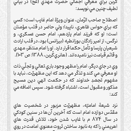
کُربن براي معرفي اجمالي حضرت مهدي (عج) در بياني
لطيف چنين مي نويسد:
اصطلاح صاحب الزّمان، عنوان ويژة امام غايب است؛ کسي
که براي حواس ظاهري، ناپيدا؛ ولي حاضر در قلب مؤمنان
است؛ او که فرزند امام يازدهم، امام حسن عسکري، و
نرگس، از امير زادگان بوزانطيه (بيزانس) بود، در قلب ارادت
شيعيانِ پارسا و تأمل حکما قرار دارد. او را امام منتظَر، مهدي
و قائم قيامت نيز ناميده‌اند. (هانري‌کُربن، 1388: ص 103).
وي در جاي ديگر، امام را مظهر وجود باري تعالي و تجلّي ذات
او معرفي مي کند و تذکّر مي دهد که اين مظهريّت، نبايد با
مفهوم تجسّدِ خداوند که در حکمت الهي دين مسيح
مذکور و مقبول است، اشتباه گرفته شود. سپس اضافه مي
کند:
نزد شيعة اماميّه، مظهريّت مزبور در شخصيت هاي
مقدّس دوازده امام است که آخرين آن‌ها در سنين کودکي
در سال 874 م با غايب شدن خود، تلاش قدرت هاي
اهريمني را که به نابود ساختن ثروت معنوي امامت در روي