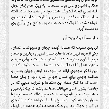
مكتب تشيع و اهل بيت عصمت، به ويژه امام زمان عجل
الله تعالي فرجه الشريف شده بود خواهيم پرداخت. البته
ميان مطالب، نقدي بر بعضي از نظرات ايشان نيز مطرح
خواهد شد، تا خواننده محترم، تصوير جامع تري از آراي وي
به دست آورد.
بيان مسأله و ضرورت آن
ترديدي نسيت كه مساله آينده جهان و سرنوشت انسان،
يكي از مهم ترين دغدغه‌هاي انسان امروز و بهترين و جامع
ترين الگوي حكومت عدل گستر، حكومت جهاني مهدي
موعود عجل الله تعالي فرجه الشريف است. طرحي كه در
اين تفكر مهدوي ارائه مي‌شود، به نوعي جهان وطني و
عدالت جهاني براي انسان جهاني اشاره دارد، و بدان معنا
است كه ما كنار همه اين ستم‌ها و شرارت هايي كه در
جامعه بشري اتفاق مي‌افتد، معتقد باشم كه يك ديناميزم
با شعور در نبض تاريخ، تعبيه شده و او عاقبت، همه چيز را
جبران خواهد كرد. او تاريخ را غسل خواهد داد و با نبردي
فراگير و جهاني به اين جنگ «همه عليه همه» در تاريخ،