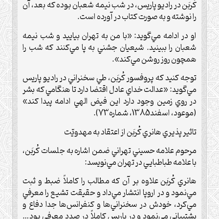
كُربَن در راديو پاريس، در شب نيمه شعبان بوده كه بعد، آن
را نوشته و به صورت كتاب در آورده است.
او در ادامه مي‌گويد: «با من به تهران بياييد و شب نيمه
شعبان را ببينيد. شيعيان جشني به پا مي‌كنند كه شب را
همچون روز روشن مي‌كند».
توجه كنيد كه پروفسور كُربَن، طي سخنراني در راديو پاريس
مي‌گويد: «عدالت خداي عادل اقتضا دارد تا هنگامي كه بشر
در روي زمين وجود دارد اين فيض الهي ادامه پيدا كند»
(موعود، اسفند1385، شماره73).
تاثير پذيري هانري كُربَن از اعتقاد به مهدويّت
مرحوم علامه حسيني تهراني ضمن اشاره به جلسات كُربَن،
با علامه طباطبايي در تهران مي‌نويسد:
هانري كُربَن علاوه بر آن كه مطالب را كاملاً ضبط و ثبت
مي‌نمود و در اروپا انتشار مي‌داد و حقيقت تشيع را معرفي
مي‌كرد، خودش در سخنراني‌ها و كنفرانس‌ها جدا دفاع و
پشتيباني مي‌نمود و در پاريس كاملاً در صدد معرفي بود…