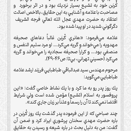
كُربَن خود به تشيع بسيار نزديك بود و در اثر برخورد و
مصاحبت با علامه و آشنايي به اين حقايق، بالاخص اصالت
اعتقاد به حضرت مهدي عجل الله تعالي فرجه الشريف
دگرگوني شديد در او پيدا شده بود.
علامه مي‌فرمود: «هانري كُربَن غالباًَ دعاهاي صحيفه
مهدويه را مي‌خواند و گريه مي‌كرد… او مرد سليم النفس و
منصفي بود… و كراراً صحيفه سجاديه را مي‌خواند و گريه
مي‌كرد (حسيني تهراني، بي‌تا: ص46-49).
مرحوم مهندس سيد عبدالباقي طباطبايي فرزند ارشد علامه
طباطبايي مي‌گويد:
يك روز پدر رو به ما كرد و با يك نشاط خاصي گفت: «اين
پروفسور به اسلام (تشيع) مؤمن شده است ولي شرايط
اقتضا نمي‌كند تا آن را رسماً و علناً بر زبان جاري كند».
چند صباحي كه از اين فرموده پدر گذشت يك روز كُربَن در
باره حضرت مهدي سخنان پرشوري ايراد كرد و ضمن آن
گفت: من به دليل بحث در باره شيعه و رسيدن به حقايق