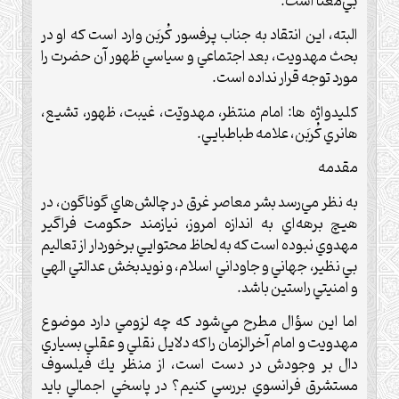
بي‌معنا است.
البته، اين انتقاد به جناب پرفسور كُربَن وارد است كه او در
بحث مهدويت، بعد اجتماعي و سياسي ظهور آن حضرت را
مورد توجه قرار نداده است.
كليدواژه ها: امام منتظر، مهدويّت، غيبت، ظهور، تشيع،
هانري كُربَن، علامه طباطبايي.
مقدمه
به نظر مي‌رسد بشر معاصر غرق در چالش‌هاي گوناگون، در
هيچ برهه‌اي به اندازه امروز، نيازمند حکومت فراگير
مهدوي نبوده است كه به لحاظ محتوايي برخوردار از تعاليم
بي نظير، جهاني و جاوداني اسلام، و نويدبخش عدالتي الهي
و امنيتي راستين باشد.
اما اين سؤال مطرح مي‌شود كه چه لزومي دارد موضوع
مهدويت و امام آخرالزمان را كه دلايل نقلي و عقلي بسياري
دال بر وجودش در دست است، از منظر يك فيلسوف
مستشرق فرانسوي بررسي كنيم؟ در پاسخي اجمالي بايد