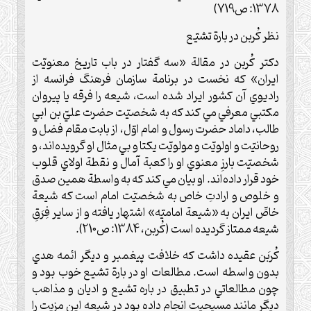
1378: ص719)
نظر کُربن در بارة تشيّع
دکتر کُربن در مقالة «سه گفتار در باب تاريخ معنويّت
ايران» که نخست در برنامة سازمان فرهنگ فرانسه از
راديوي آن کشور ايراد شده است، شيعه را فرقه يا پيروان
مکتبي معرفي مي کند که به شخصيّت حضرت عليّ بن ابي
طالب، داماد حضرت رسول و امام اوّل، از بابت مقام فضل و
روحانيّت و اولويّت و مولويّت يکتا و بي مثال او گرويده‌اند، و
شخصيّت بارزِ معنوي او را کعبة آمال و نقطة اولاي قلوب
خود قرار داده‌اند. او بيان مي كند که به واسطة همين صدق
و خلوص و ارادتِ خاص به شخصيّت امام است که شيعة
خاصِّ ايران به «شيعة اماميّه» اشتهار يافته و از ساير فِرَقِ
شيعه ممتاز گرديده است (کُربن، 1384: ص210).
كُربَن عقيده داشت كه خلافت پيغمبر و ديگر ائمه هدي
بدون واسطه است. مطالعات او در بارة تشيع خوب بود و
چون مطالعاتي در تطبيق در باره تشيع و اديان و مذاهب
ديگر مانند مسيحيت انجام داده بود در شيعه اين مزيت را