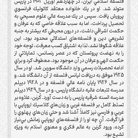
فلسفه اسلامي ايران، در چهاردهم آوريل 1903 در پاريس
متولد شد. او در يك خانواده معتقد كاتوليك فرانسوي
پرورش يافت. سپس در يك مدرسه عالي علوم مسيحي به
تحصيل پرداخت، اما به سبب علاقه خاصي كه به عرفان و
حكمت اشراقي داشت، در درون محيطي كه بيشتر به جنبه
تشريعي دين و فلسفه‌هاي استدلالي محدود بود، اين
علاقه شكوفا نشد، لذا به اشتياق كسب معرفت، توجه خود
را به نهضت پروتستان كه در عصر رنسانس، تمايلاتي از
حكمت الهي و عرفان در آن موجود بود، معطوف كرد و براي
ادامه تحصيلات رسمي وارد دانشگاه سوربن شد. او در سال
1925 موفق به دريافت ليانس فلسفه از آن دانشگاه شد، و
در سال 1926 پايان نامه عالي فلسفه و در 1928 ديپلم
مدرسه تتبعات عاليه دانشگاه پاريس، و در سال1929 ديپلم
مدرسه السنه شرقيه پاريس را به دست آورد. كُربَن، علاوه بر
تسلط كامل بر فلسفه غربي و زبان‌هاي كلاسيك اروپايي با
عربي و فارسي نيز كاملاً آشنا شد و حتي زبان‌هاي پهلوي را
فرا گرفت. آن چه او را از فلسفه‌هاي اروپايي زمانش بي‌نياز
كرده، ورود كُربَن به عالم فكري و معنوي اسلام به ويژه
تشيع بود.