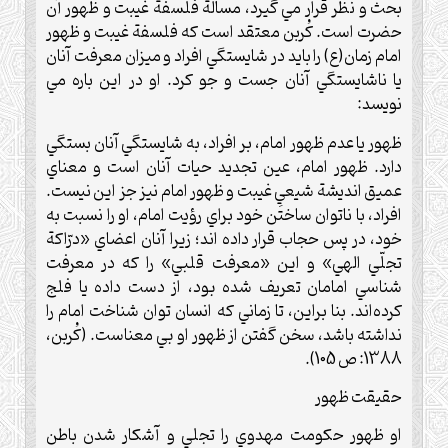
بحث و نظر قرار مي گيرد، مسألة فلسفة غيبت و ظهور آن
حضرت است. کُربن معتقد است که فلسفة غيبت و ظهور
امام زمان(ع) را بايد در شايستگي افراد و ميزان معرفت آنان
يا ناشايستگي آنان جست و جو کرد. او در اين باره مي
نويسد:
ظهور يا عدم ظهور امام، بر افراد، به شايستگي آنان بستگي
دارد. ظهور امام، عين تجديد حيات آنان است و معناي
عميق انديشة شيعيِ غيبت و ظهور امام نيز جز اين نيست.
افراد، با ناتوان ساختن خود براي رؤيت امام، او را نسبت به
خود، در پس حجاب قرار داده اند؛ زيرا آنان اعضاي «درّاکة
تجلّي الهي» و اين «معرفت قلبي» را که در معرفت
شناسي امامان تعريف شده بود، از دست داده يا فلج
کرده‌اند. بنا براين، تا زماني که انسان توان شناخت امام را
نداشته باشد، سخن گفتن از ظهور او بي معناست. (‌کُربن،
1388: ص 105).
حقيقت ظهور
او ظهور حكومت مهدوي را تجلي و آشكار شدن باطن