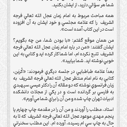
شما هر سؤالي داريد، از ايشان بكنيد.
همه مباحث مربوط به امام زمان عجل الله تعالي فرجه
الشريف را كه علامه مجلسي و خود ايشان به
آن افزوده
است در اين كتاب آمده است».
من همان موقع گفتم: «با بودن شما، من چه بگويم؟
ايشان گفتند: «من در باره امام زمان عجل الله تعالي فرجه
الشريف تتبع نكرده ام، اما شما كار كرده ايد و كتابي به اين
خوبي نوشته ايد. شما بياييد».
بعداً علامه طباطبايي در جلسه ديگري فرمودند: «كُربَن،
كتابي به نام امام منتظر عجل الله تعالي فرجه الشريف به
زبان فرانسوي نوشته كه دو مقاله آن را دكتر عيسي سپهبدي
به فارسي بر گردانده است و در يكي از مجلات دانشكده
ادبيات تهران چاپ شده و من آن را براي شما مي‌آورم».
استاد، مطلب را آوردند و من آن را در مقدمه چاپ چهارم يا
پنجم مهدي موعود عجل الله تعالي فرجه الشريف كه تا به
حال به چاپ سي ام رسيده، آورده ام. اين مطلب سخنراني