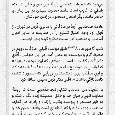
مي‌ديد كه هميشه شخصي رابطه بين حق و خلق هست،
رابطي كه غايب است مانند حضرت مهدي در اين زمان، يا
حاضر مانند ديگر امامان معصوم در زمان خودشان.
علامه طباطبايي (ره) در ملاقاتي با هانري کُربن در تهران، از
قول او، وجه امتياز تشيّع را در مقايسه با ساير اديان
آسماني و مذهب اهل سنّت مطرح كرده و مي نويسد:
شب 16 مهر ماه 1338 طبق مواعدة قبلي، ملاقات دويم در
محيط گرم و دوستانه به عمل آمد. در اين مجلس، آقاي
دکتر کُربن گفتند: «امسال، موقعي که اروپا بودم، در «ژنو»
کنفرانسي در موضوع «امام منتظَر» به عقيدة شيعه دادم
و اين مطلب براي دانشمندان اروپايي که حضور داشتند،
کاملاً تازگي داشت». آقاي دکتر کُربن سپس اضافه کرد:
به عقيدة من، مذهب تشيّع تنها مذهبي است كه رابطة
هدايت الهي را ميان خدا و خلق، هميشه زنده نگه داشته و
به طور مستمر و پيوسته ولايت را زنده و پابرجا مي گذارد.
مذهب يهود، نبوّت را كه رابطه اي است واقعي ميان خدا و
عالم انساني، در حضرت كليم ختم كرده و پس از آن، به