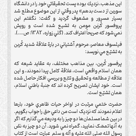
اين مذهب، نزديك بوده پست تحقيقاتي خود را در دانشگاه
سوربن از دست بدهم» پدر وقتي از اين موضوع مطلع شد
بسيار مسرور و مشعوف گرديد و گفت: نگفتم اين
پروفسور كُربَن مومن به تشيع شده است و رويش
نمي‌شود كه صريحاً اعتراف كند. (گلي زواره، 1382: ص….).
فيلسوف معاصر، مرحوم آشتياني در بارة علاقة شديد کُربن
به تشيّع مي نويسد:
پرفسور کُربن، بين مذاهب مختلف، به عقايد شيعه که
همان اسلام واقعي است، علاقة کامل پيدا نمود‌ند، و اين
علاقه از مطالعه و تحقيق و تتبّع و بررسي افکار حاصل شده
است. خود ايشان تصريح کرده اند که جنبة باطني اسلام،
همان تشيّع است.
حضرت ختمي مرتبت در اواخر حيات ظاهري خود، بارها
اعلام نمودند که نزديک است من داعي حق را جواب بگويم.
در بين شما مسلمان‌ها دو چيز را به وديعه مي گذارم که اگر
به آنها تمسّک نماييد، گمراه نمي شويد. آن دو چيز به نصّ
رسول الله صلي الله عليه و آله و سلم عبارت است از کتاب