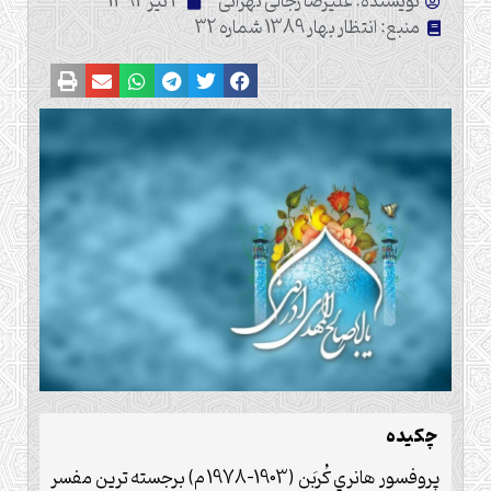
نویسنده: علیرضا رجالی تهرانی
2 تیر 1392
منبع: انتظار بهار 1389 شماره 32
چكيده
پروفسور هانري كُربَن (1903-1978 م) برجسته ترين مفسر