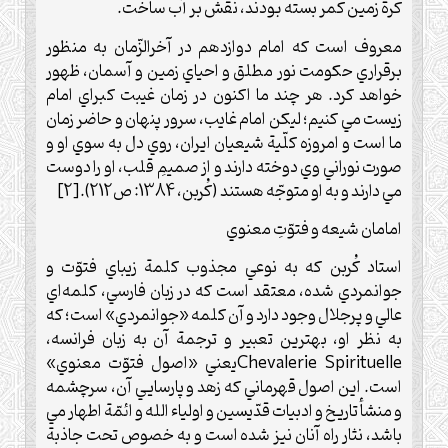
کرة زمين کمر بسته بودند، نقش بر آب ساخت.
معروف است که امام دوازدهم در آخرالزّمان به منظور
برقراري حکومت نور مطلق و احياي زمين و آسمان، ظهور
خواهد کرد. هر چند ما اکنون در زمان غيبت کبراي امام
زيست مي کنيم؛ ليکن امام غايب، سرور پنهان و حاضر زمان
ما است و امروزه کلّية شيعيان ايران، روي دل به سوي او و
صورت نوراني وي دوخته دارند و از صميمِ قلب، او را دوست
مي دارند و به او متوجّه هستند (کُربن، 1384: ص212).[2]
امامان شيعه و فتوّتِ معنوي
استاد کُربن که به نوعي مجذوب کلمة زيباي فتوّت و
جوانمردي شده، معتقد است که در زبان فارسي، کلمه‌اي
عالي و پرجلال وجود دارد و آن کلمه «جوانمردي» است؛ که
به نظر او، بهترين تعبير و ترجمة آن به زبان فرانسه،
Chevalerie Spirituelle
يعني «اصول فتوّت معنوي»
است. اين اصول قهرماني که زهد و پارسايي آن، سرچشمه
و منشأ تاريخ و ادبيات قدّيسين و اولياء الله و ائمّة اطهار مي
باشد، نثار راه آنان نيز شده است و به خصوص تحت جاذبة