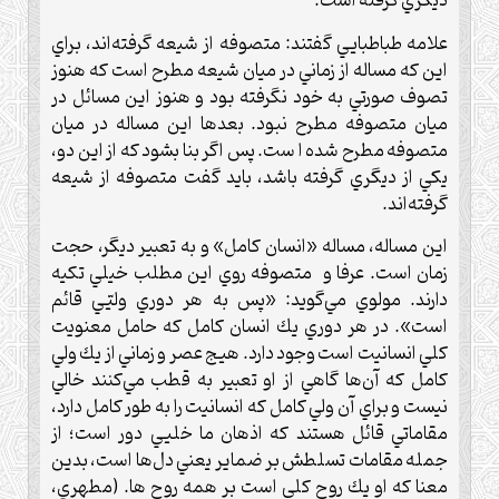
ديگري گرفته است.
علامه طباطبايي گفتند: متصوفه از شيعه گرفته‌اند، براي
اين كه مساله از زماني در ميان شيعه مطرح است كه هنوز
تصوف صورتي به خود نگرفته بود و هنوز اين مسائل در
ميان متصوفه مطرح نبود. بعد‌ها اين مساله در ميان
متصوفه مطرح شده ا ست. پس اگر بنا بشود كه از اين دو،
يكي از ديگري گرفته باشد، بايد گفت متصوفه از شيعه
گرفته‌اند.
اين مساله، مساله «انسان كامل» و به تعبير ديگر، حجت
زمان است. عرفا و متصوفه روي اين مطلب خيلي تكيه
دارند. مولوي مي‌گويد: «پس به هر دوري وليّي قائم
است». در هر دوري يك انسان كامل كه حامل معنويت
كلي انسانيت است وجود دارد. هيج عصر و زماني از يك ولي
كامل كه آن‌ها گاهي از او تعبير به قطب مي‌كنند خالي
نيست و براي آن ولي كامل كه انسانيت را به طور كامل دارد،
مقاماتي قائل هستند كه اذهان ما خليي دور است؛ از
جمله مقامات تسلطش بر ضماير يعني دل‌ها است، بدين
معنا كه او يك روح كلي است بر همه روح ها. (مطهري،