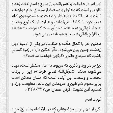
اين امر در حقيقت و نفس‌الامر، راز بديع و اسم اعظم زهد و
تقوايي است که معلول و منبعث از سيماي امام دوازدهم
است و به سالک طريق عرفان و معرفت، جست‌وجوي امام
عصر خود را تکليف مي‌نمايد، و عبارت از يک نوع وَجد و
هيجان نهاني و عدم اعتماد موثّق است که موجب شعشعه
و تلألؤ چراغاني شب پانزدهم شعبان مي‌شود.
همين امر با کمال دقّت و صحّت، در يکي از ادعية دين
زردشت چنين بيان مي‌شود: «آيا امکان دارد در زمرة کساني
باشيم که سيماي عالم را دگرگون خواهند ساخت؟»
نيز در هر ورد و ذکري که مربوط به امام منتظَر است، ديده
مي‌شود؛ مانند: «عَجَّل‌اللهُ تعالي فرَجَه»؛ زيرا از برکت
عظمت و وسعت اين آينده است که انسان ممکن است
برابر عموم شياطين و اهريمنان اين عالم، مقاومت ورزد و
تسليم آنان نشود» (كُربَن، همان: ص327-328).
غيبت امام
يکي از مهم ترين موضوعاتي که در بارة امام زمان (ع) مورد