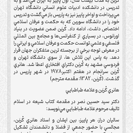
كُربَن به مدت بيست سال، اول پاييز به ايران مي‌آمد و به
تدريس در دانشكده ادبيات علوم انساني دانشگاه تهران
مي‌پرداخت و اواخر پاييز نيز به پاريس باز مي‌گشت و تدريس
خود را در دانشگاه سوربن كه به حكمت و عرفان اسلامي
اختصاص داشت، ادامه داد. كُربَن ضمن عضويت در بنياد
اورانوس، در بسياري از كنفرانس‌ها و مجامع بين المللي
فلسفي و علمي توانست حكمت و عرفان اسلامي و ايراني را
در معرض توجه برخي از برجسته ترين متفكران جهان قرار
دهد. به پاس اين تلاش ها، از سوي دانشگاه تهران و
فردوسي مشهد به كُربَن دكتراي افتخاري اعطا شد. هانري
كُربَن سرانجام در هفتم اكتبر1978 در شهر پاريس در
گذشت. (كُربَن، 1382: مقدمه مترجم)
هانري كُربَن و علامه طباطبايي
دكتر سيد حسين نصر در مقدمه كتاب شيعه در اسلام
تاليف مرحوم علامه طباطبايي مي‌نويسد:
ساليان دراز، هر پاييز، بين ايشان و استاد هانري كُربَن،
مجالسي با حضور جمعي از فضلا و دانشمندان تشكيل