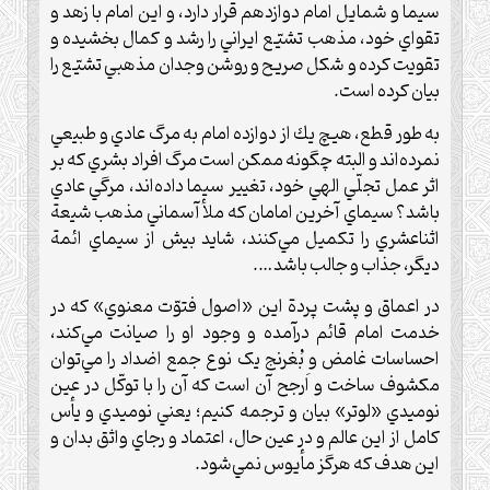
سيما و شمايل امام دوازدهم قرار دارد، و اين امام با زهد و
تقواي خود، مذهب تشيّع ايراني را رشد و کمال بخشيده و
تقويت کرده و شکل صريح و روشن وجدان مذهبي تشيّع را
بيان كرده است.
به طور قطع، هيچ‌ يك از دوازده امام به مرگ عادي و طبيعي
نمرده‌اند و البته چگونه ممکن است مرگ افراد بشري که بر
اثر عمل تجلّي الهي خود، تغيير سيما داده‌اند، مرگي عادي
باشد؟ سيماي آخرين امامان که ملأ آسماني مذهب شيعة
اثناعشري را تکميل مي‌کنند، شايد بيش از سيماي ائمة
ديگر، جذاب و جالب باشد….
در اعماق و پشت پردة اين «اصول فتوّت معنوي» که در
خدمت امام قائم درآمده و وجود او را صيانت مي‌کند،
احساسات غامض و بُغرنج يک نوع جمع اضداد را مي‌توان
مکشوف ساخت و اَرجح آن است که آن را با توکّل در عين
نوميدي «لوتر» بيان و ترجمه کنيم؛ يعني نوميدي و يأس
کامل از اين عالم و در عين حال، اعتماد و رجاي واثق بدان و
اين هدف که هرگز مأيوس نمي‌شود.