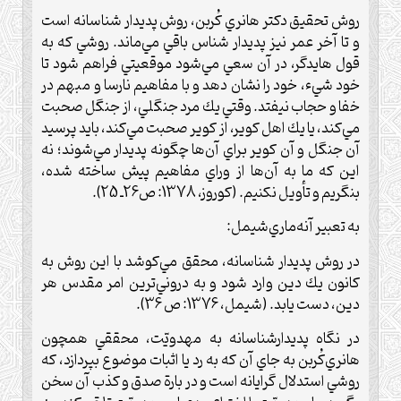
روش تحقيق دکتر هانري کُربن، روش پديدار شناسانه است
و تا آخر عمر نيز پديدار شناس باقي مي‌ماند. روشي که به
قول هايدگر، در آن سعي مي‌شود موقعيتي فراهم شود تا
خود شيء، خود را نشان دهد و با مفاهيم نارسا و مبهم در
خفا و حجاب نيفتد. وقتي يك مرد جنگلي، از جنگل صحبت
مي‌كند، يا يك اهل كوير، از كوير صحبت مي‌كند، بايد پرسيد
آن جنگل و آن كوير براي آن‌ها چگونه پديدار مي‌شوند؛ نه
اين كه ما به آن‌ها از وراي مفاهيم پيش ساخته شده،
بنگريم و تأويل نكنيم. (كوروز، 1378: ص26ـ 25).
به تعبير آنه‌ماري‌شيمل:
در روش پديدار شناسانه، محقق مي‌كوشد با اين روش به
كانون يك دين وارد شود و به دروني‌ترين امر مقدس هر
دين، دست يابد. (‌شيمل، 1376: ص 36).
در نگاه پديدارشناسانه به مهدويّت، محققي همچون‌
هانري‌کُربن به جاي آن كه به رد يا اثبات موضوع بپردازد، كه
روشي استدلال گرايانه است و در بارة صدق و كذب آن سخن