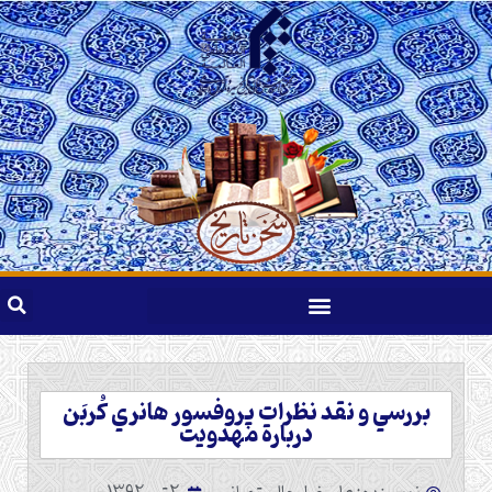
بررسي و نقد نظرات پروفسور هانري كُربَن
دربارة مهدويت