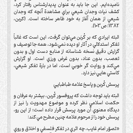
ناميده‌ايم. اين جا بايد به عنوان پديدار‌شناس رفتار كرد،
كشف نيات وجدان شيعي براي مشاهدة آنچه که وجدان
شيعي از همان آغاز به خود ظاهر ساخته است. (کربن،
1382: ص103).
البته ايرادي كه بر كُربَن مي‌توان گرفت، اين است كه غالباً
تفكر استدلالي در آثار او ديده نمي‌شود، همه جا توصيف و
گزارش دقيق نسخه شناسانه از منابع دست اول و بدون
تعصب، بدون عناد، بدون غرض ورزي است. او گزارش
مي‌كند و روايت گر خوبي است، اما در بارة تفكر شيعي،
كاستي هايي نيز دارد.
پرسش کُربن و پاسخ علامه طباطبايي
البته بايد توجه داشت كه پروفسور کُربن، بيشتر به عرفان و
حكمت اسلامي نظر كرده و موضوع مهدويت را نيز از
ديدگاه معنوي آن مورد پرسش قرار داده است؛ از اين رو،
پرسش خود را از مرحوم علامه چنين مطرح مي كند:
«تصوّر امام غايب، چه اثري در تفكر فلسفي و اخلاق و روي