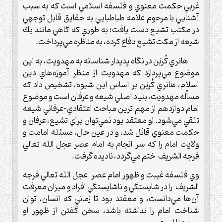
غربي حكمت معنوي و فلسفه اسلامي است كه به سبب
آشنايي با مرحوم علامه طباطبايي به حقايق قابل توجهي
در مكتب تشيع دست يافت؛ به طوري كه گاهي مانند يك
شيعه از مكت تشيع دفاع كرده، به مناظره مي‌پرداخت.
هانري كُربَن در نگاه پديدار شناسانه به مهدويت، به اين
موضوع مي‌پردازد كه مهدويت از منظر آموزه‌هاي دين
اسلام، هانري كُربَن بر اساس اين شيوه، تشخيص داد كه
مسأله مهدويت، بنياد اصلي شيعه و عرفان است و موضوع
امام دوازدهم از مهم ترين مباحث اعتقادي-عرفاني شيعه
تلقي مي‌شود. او معتقد بود نمي‌توان براي تشيع، عرفان و
حكمت معنوي قائل شد، و در عين حال، مسئله امامت و
ولايت امام را كه سر انجام به امام عصر عجل الله تعالي
فرجه الشريف ختم مي‌گردد، ناديده گرفت.
وي فلسفه غيبت و ظهور امام عصر عجل الله تعالي فرجه
الشريف را در شايستگي و ناشايستگي افراد و ميزان معرفت
آن‌ها مي‌دانست، و معقتد بود تا زماني كه انسان، توان
شناخت امام را نداشته باشد، سخن گفتن از ظهور او