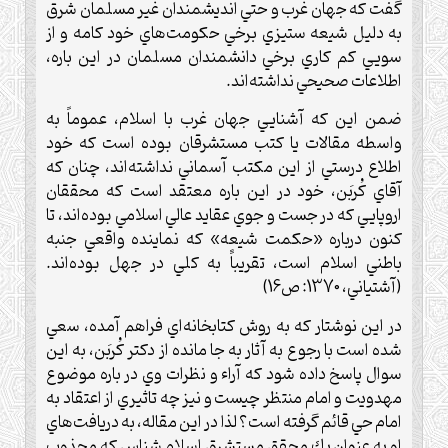
گفت كه جهان غرب و حتي انديشمندان غير مسلمان شرق
به دليل شيعه ستيزي برخي حكومت‌هاي خود كامه و از
سويي كم كاري برخي دانشمندان مسلمان در اين باره،
اطلاعات صحيحي نداشته‌اند.
ضمن اين كه آشنايي جهان غرب با اسلام، عموماً به
واسطه مقالات يا كتب مستشرقان بوده است كه خود
اطلاع درستي از اين مكتب آسماني نداشته‌اند، چنان كه
آقاي كُربَن، خود در اين باره معتقد است كه محققان
اروپايي كه در جست و جوي عقايد عالي اسلامي بوده‌اند، تا
كنون درباره «حكمت شيعه» كه نماينده واقعي جنبه
باطني اسلام است، تقريباًَ به كلي در جهل بوده‌اند.
(آشتياني، 1370: ص16)
در اين نوشتار كه به روش كتابخانه‌اي فراهم آمده، سعي
شده است با رجوع به آثار به جا مانده از دكتر كُربَن، به اين
سوال پاسخ داده شود كه آراء و نظرات وي در باره موضوع
مهدويت و امام منتظر چيست و نيز چه تاثيري از اعتقاد به
امام حي قائم گرفته است؟ لذا در اين مقاله، به دريافت‌هاي
او به عنوان يك محقق مستشرق اسلام شناس كه مجذوب