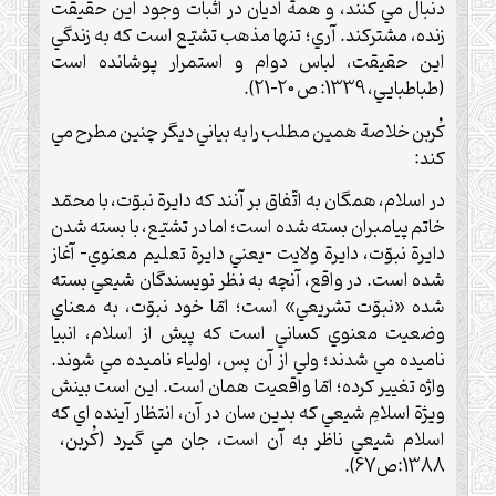
دنبال مي كنند، و همة اديان در اثبات وجود اين حقيقت
زنده، مشتركند. آري؛ تنها مذهب تشيّع است كه به زندگي
اين حقيقت، لباس دوام و استمرار پوشانده است
(طباطبايي، 1339: ص 20-21).
کُربن خلاصة همين مطلب را به بياني ديگر چنين مطرح مي
كند:
در اسلام، همگان به اتّفاق بر آنند که دايرة نبوّت، با محمّد
خاتم پيامبران بسته شده است؛ اما در تشيّع، با بسته شدن
دايرة نبوّت، دايرة ولايت –يعني دايرة تعليم معنوي- آغاز
شده است. در واقع، آنچه به نظر نويسندگان شيعي بسته
شده «نبوّت تشريعي» است؛ امّا خود نبوّت، به معناي
وضعيت معنوي کساني است که پيش از اسلام، انبيا
ناميده مي شدند؛ ولي از آن پس، اولياء ناميده مي شوند.
واژه تغيير کرده؛ امّا واقعيت همان است. اين است بينش
ويژة اسلامِ شيعي که بدين سان در آن، انتظار آينده اي که
اسلام شيعي ناظر به آن است، جان مي گيرد (کُربن،
1388:ص67).