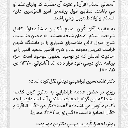
آسماني اسلام (قرآن) و عترت آن حضرت که وارثان علم او
مي باشند. مطابق قول پيغمبر، امير المؤمنين عليه
السلام و اولاد طاهرين او مي باشند.
به عقيدة آقاي کُربن، منبع افکار و منشأ معارف کامل
شريعت اسلام، امامان شيعه هستند. به همين مناسبت،
شرح اصول کافي ملاصدراي شيرازي را در دانشگاه سُربنِ
فرانسه تدريس نموده‌اند، و شرح قاضي سعيد قمي را بر
احاديث امامان که در توحيد صدوق موجود است، جزء
برنامه هاي درسي خود قرار داده اند (آشتياني، 1370: ص
85-86).
دكتر غلامحسين ابراهيمي ديناني نقل كرده است:
روزي در حضور علامه طباطبايي به هانري كربن گفتم:
«شما كه اين گونه با معارف اسلامي آشنا شده‌ايد، با چه
ذكري مأنوس مي‌باشيد؟» گفت: «ذكر من «قال الباقر» و
«قال الصادق» است» (گلي زواره، 1382: همان).
روش تحقيق کُربن در بررسي دکترين مهدويت