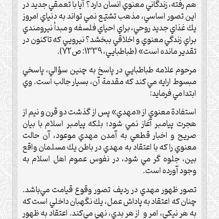
هم رفته، زندگاني معنوي انسان دارد؟ آيا با تعمقي جديد در
اين تصور اساسي، مذهب تشيّع نمي تواند به دنياي امروز
يك غذاي جديد روحي، براي احياي فلسفه و مبدأ نيرومندي
براي زندگي معنوي و اخلاقي ببخشد؟ نيرويي كه تاكنون در
تقدير مانده است» (طباطبايي، 1339: ص72).
مرحوم علامه طباطبايي در پاسخ به چنين سؤالي، پاسخي
مبسوط ارايه مي كند كه مقدمة آن، بسيار جالب است. وي
ابتدا مي فرمايد:
استفادة معنوي از «مهدي» پس از گذشت دو قرن و نيم از
هجرت پيامبر آغاز نمي شود؛ بلكه پيامبر اسلام با بيان
صريح و اخبار قطعي به آمدن مهدي موعود، آن حالت
معنوي را كه با اعتقاد به مهدي در باطن يك مسلمان واقع
بين، جلوه گر مي شود، در نفوس عموم اهل اسلام به
وجود آورده است.
تصور ظهور مهدي در رديف تصور وقوع قيامت مي‌باشد.
چنان كه اعتقاد به پاداش عمل، يك نگهبان داخلي است كه
به هر نيكي، امر و از هر بدي، نهي مي‌كند. اعتقاد به ظهور