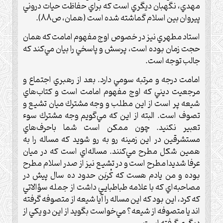
مهدي، نگهبان ديگري است كه براي حفاظت حيات دروني
پيروان بين اسلام گماشته شده است (همان، ص88).
استاد مطهري نيز در خصوص اوج مفهوم امامت كه همان
حجت زمان بوده است، پرسش و پاسخي را بيان مي‌كند كه
جالب توجه است.
امامت درجه و مرتبه سومي دارد. بعد از رهبري اجتماع و
مرجعيت ديني كه اوج مفهوم امامت است و كتاب‌هاي
شيعه پر است از اين مطلب و وجه مشترك ميان تشيع و
تصوف است. البته از اين كه مي‌گويم وجه مشترك سوء
تعبير نكنيد. چون ممكن است شما باحرف‌هاي
مستشرقين در اين زمينه رو به رو شويد كه مساله را به
همين شكل مطرح مي‌كنند. مساله‌اي است كه در ميان
عرفا شديدا مطرح است و در تشيع نيز از صدر اسلام مطرح
بوده و من يادم هست كه كُربَن حدود ده سال پيش در
مصاحبه‌اي كه با علامه طباطبايي داشت از جمله سؤالاتي
كه كرد، اين بود كه اين مساله را آيا شيعه از متصوفه گرفته
اند يا متصوفه از شيعه؟ مي‌خواست بگويد از اين دو يكي از