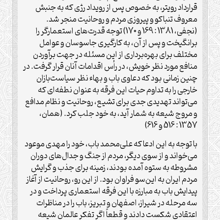
قرارداد رویتر، به خصوص پس از رویداد رژی که به جنبش
معروف تنباکو و پیروزی مردم و روحانیت منجر شد.
(نجفی، 1381 : 169 و 170) توجه قدرت‌های استعمارگر را
برانگیخت و پس از آن،‌ به کارگیری جاسوسان و عوامل
مختلف برای بهره‌برداری از این مسئله در جهت برآوردن
منافع مورد نظر خویش، در رأس اقدامات آنان قرار گرفت. در
چنین زمانی بود که دعاوی باب و بهاء نظر سیاست‌بازان
خارجی را به تداوم حیات این فرقه به عنوان نطفه‌ای که
می‌تواند تهدیدی جدی برای تشیع، روحانیت و نظام مدافع
و مروج شیعه به شمار آید، به خود جلب کرد. (همان،
1357 : 516 و 616)
با توجه به این ادعا که علی‌محمد باب، خود را مهدی موعود
می‌خواند و از سوی دیگر، مردم از جنگ و جدال‌های دوران
مشروطه به ستوه آمده بودند، زمینه برای جذب و گرایش
مردم ایران به این‌سو فراوان بود. از این رو، روحانیت از آغاز
پیدایش باب به مبارزه با این فرقه استعماری پرداخت و در
سه مرحله در شیراز، اصفهان و تبریز، باب را در مناظرات
اعتقادی شکست دادند و قطعاً اگر تفکر عالمان شیعه