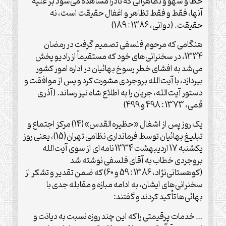
خطا و سهو و تظاهراتی که نادراً مشاهده می‌شود بر علیه
آنها، فقط و فقط تظاهر و اغفال حقیقت است، نه
حقیقت. (دوانی، 1386 : 189)
هنگامی که مرحوم فلسفی تصمیم گرفت در رمضان
1334، در سخنرانی‌های خود که مستقیماً از رادیو پخش
می‌شد به افشای خطر رسوخ بهائیان در اداره امور کشور
بپردازد، با آیت‌الله بروجردی مشورت کرد و پس از موافقت و
دستور آیت‌الله، جریان را به اطلاع شاه نیز رساند. (آذری
قمی، 1373 : 498 و 499)
یک روز پس از اشغال «حظیره‌القدس»(14) مرکز اجتماع و
تبلیغ بهائیان توسط فرمانداری نظامی تهران(15)، یعنی روز
یکشنبه 17 اردیبهشت 1334 نامه‌ای از سوی آیت‌الله
بروجردی خطاب به آقای فلسفی نوشته شد
(کوهستانی‌نژاد، 1386 : 59 و 60) که ضمن تقدیر و تشکر از
سخنرانی‌های ایشان، به ادامه مبازه و مقابله جدی با
بهائی‌ها تأکید کردند و گفتند:
… خدمات پرقیمتی را که این چند روزه نسبت به دیانت و