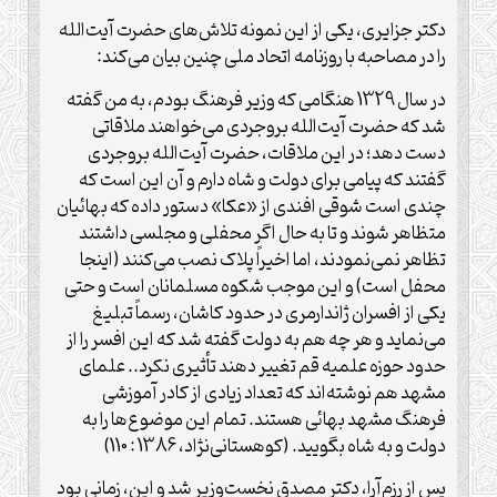
دکتر جزایری، یکی از این نمونه تلاش‌های حضرت آیت‌الله
را در مصاحبه با روزنامه اتحاد ملی چنین بیان می‌کند:
در سال 1329 هنگامی که وزیر فرهنگ بودم، به من گفته
شد که حضرت آیت‌الله بروجردی می‌خواهند ملاقاتی
دست دهد؛ در این ملاقات،‌ حضرت آیت‌الله بروجردی
گفتند که پیامی برای دولت و شاه دارم و آن این است که
چندی است شوقی افندی از «عکا» دستور داده که بهائیان
متظاهر شوند و تا به حال اگر محفلی و مجلسی داشتند
تظاهر نمی‌نمودند، اما اخیراً پلاک نصب می‌کنند (اینجا
محفل است) و این موجب شکوه مسلمانان است و حتی
یکی از افسران ژاندارمری در حدود کاشان، رسماً تبلیغ
می‌نماید و هر چه هم به دولت گفته شد که این افسر را از
حدود حوزه علمیه قم تغییر دهند تأثیری نکرد.. علمای
مشهد هم نوشته‌اند که تعداد زیادی از کادر آموزشی
فرهنگ مشهد بهائی هستند. تمام این موضوع‌ها را به
دولت و به شاه بگویید. (کوهستانی‌نژاد، 1386 : 110)
پس از رزم‌آرا، دکتر مصدق نخست‌وزیر شد و این، زمانی بود