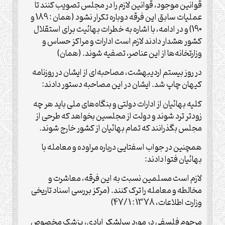
قوانین موجود، قوانین لازم را در مجلس تصویب کنند تا
عملیات سابق این فرقه دوباره تکرار نشود (همان : 189 و
190) و در ادامه، با اشاره به خطرات بهائیت برای استقلال
کشور هشدار دادند لازم است ادارات و مراکز حساس و
وزارتخانه‌ها از این عناصر، تصفیه شوند. (همان)
در روز بیستم اردیبهشت، مصاحبه‌ای از ایشان در روزنامه
کیهان چاپ شد. ایشان در این مصاحبه دستور دادند:
کلیه بهائیان از ادارات دولتی و بنگاه‌های ملی باید هر چه
زودتر ترد شوند و دولت از مجلسین بخواهد که طرحی از
مجلس بگذرانند که تمام بهائیان از کشور خارج شوند.
همچنین در جواب اسفتایی درباره مراوده و معامله با
بهائیان فتوا دادند:
لازم است مسلمین نسبت به این فرقه، معاشرت و
مخالطه و معامله را ترک کنند. (مرکز بررسی اسناد تاریخی
وزارت اطلاعات، 1378 : 1 /47)
مرحوم فلسفی در مورد سرلشکر ایادی، پزشک مخصوص