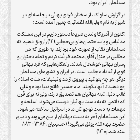
مسلمان ایران بود.
در گزارش ساواک، از سخنان فردی بهائی در جلسه‌ای در
شیراز به نام «ولی‌الله لقمانی» چنین آمده است:
اکنون از آمریکا و لندن صریحاً دستور داریم در این مملکت
مد لباس و یا ساختمان‌ها و بی‌حجابی(12) را رونق دهیم که
مسلمانان نقاب از صورت خود بردارند. به طوری که من
مطالبی در منزل آقای معتمد قرائت کردم و تمام دختران و
پسران بهائی خوشحال شدند. راهکارهایی که فرد بهائی
فوق ارائه داده جالب است. در ایران و کشورهای مسلمان
دیگر، هر چه بتوانید با پیروی از مد و تبلیغات، ملت اسلام را
رنج دهید تا آنها نگویند امام حسین فاتح دنیا بوده و علی
غالب دنیا. البته بهائیان هم تصدیق دارند، ولی نه برای قرن
اتم؛ اتمی که به دست بهائیان درست می‌شود، اسلحه و
مهمات به دست نوجوانان ما در اسرائیل ساخته می‌شود.
این مسلمانان آخر به دست بهائیان از بین می‌روند و دنیای
حضرت بهاءالله رونق می‌گیرد! (حسینیان، 1384 : 183،
سند شماره 13)