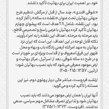
خود، بر اهمیت ایران برای بهائیت تأکید داشتند.
«شوقی افندی»، چند سال از قبل از مرگش، تنظیم طرح
جهانی بهائیان تحت عنوان «نقشه ده ساله» را آغاز کرده
بود. این نقشه، شامل 28 هدف است که پیشوای چهارم
بهائیان تأکید کرده بهائیان با عزمی راسخ و تصمیمی قاطع،
باید مرحله به مرحله، اهداف این نقشه را به اجرا درآورند.
نکته قابل توجه در این اهداف، این است که ایران نزد
بهائیان به مهد امرالله (یعنی زادگاه باب و بهاء و محل
ظهور این فرق) معروف و از قداست ویژه‌ای بر خوردار است
و در طرح ده ساله شوقی، بعد از اسرائیل، مرکز بهائیت و
ارض موعود معرفی می‌شود که باید نصیب بهائیان شود؛
(رائین، 1357 : 215 – 205)
ارتشبد فردوست، مباشر عالی دربار پهلوی دوم، نیز این
مسئله را تأکید کرده و می‌گوید:
آنها ایران را همان ارض موعود می‌دانند که باید نصیب
بهائیان شود و لذا برای تصرف مشاغل مهم سیاسی، منعی
نداشتند. (فردوست، 1373 : 1 /375)