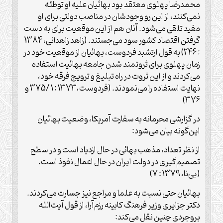
محمدرضا پهلوی معتقد بود بهائیان علیه او توطئه
نمی‌کنند، از این رو وجودشان در مناصب دولتی برای او
مفید تلقی می‌شود. آنان هم از این موقعیت برای به دست
گرفتن اقتصاد کشور سود می‌جستند. (زاهد زاهدانی، 1384
: 246) به قول ارتشبد فردوست، بهائیان از موقعیت خود در
زمان پهلوی برای ثروتمند شدن جامعه بهائیت استفاده
می‌کردند و از این ثروت در راه تبلیغ و ترویج فرقه خود،
نهایت استفاده را می‌نمودند. (فردوست،‌1373 : 1 /375 و
376)
در گزارشی محرمانه به سفارت آمریکا، وضعیت بهائیان
این‌گونه بیان می‌شود:
از نظر تعداد، مذهب بهائی در حال ازدیاد است و در سطح
تصمیم‌گیری در دولت ایران در حال اعمال نفوذ است.
(بی‌نا، 1379 : 7)
بهائیان حتی نسبت به علما و مراجع نیز جسارت می‌کردند.
دکتر جزایری وزیر فرهنگ کابینه رزم‌آرا، از قول آیت‌الله
بروجردی چنین نقل می‌کند: