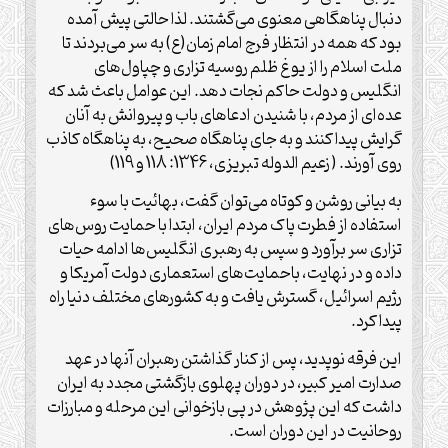
دنبال پناهگاهی معنوی می‌گشتند. لذا حالتی پیش آمده
بود که همه در انتظار فرج امام زمان(ع) به سر می‌بردند تا
ملت اسلام را از یوغ ظلم روسیه تزاری و چپاول‌های
انگلیس و دولت حاکم نجات دهد. این عوامل باعث شد که
عده‌ای از مردم، با شنیدن ادعاهای باب و پیروانش به آنان
گرایش پیدا کنند و به جای پناهگاه صحیح، به پناهگاه کاذب
روی آورند. (زعیم الدوله تبریزی، 1346: 118 و 119)
به بیانی روشن و کوتاه می‌توان گفت، بهائیت با سوء
استفاده از فطرت پاک مردم ایران، ابتدا با حمایت روس‌های
تزاری سر برآورد و سپس به رهبری انگلیس‌ها ادامه حیات
داده و در نهایت، باحمایت‌های استعماری دولت آمریکا و
رژیم اسرائیل، گسترش یافت و به کشور‌های مختلف دنیا راه
پیدا کرد.
این فرقه نوپدید، پس از کنار گذاشتن رهبران آنها در عهد
صدارت امیر کبیر، در دوران پهلوی بازگشتی مجدد به ایران
داشت که این پژوهش در پی باز‌خوانی این مرحله و مبارزات
روحانیت در این دوران است.