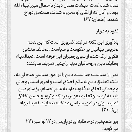
تمام شده است، نهشت همان دیدار با جمال میرزا بهاءالله
بوده و آنان که از لقای او محروم شدند،‌ مستحق دوزخ
شدند. (همان: 67)
نفوذ به دربار
یاد‌آوری این نکته در ابتدا ضروری است که این همه
تحریص بهائیان بر حکومت و سیاست، مخالف منشور
فکری ارائه شده از سوی رهبران این فرقه است. عبدالبهاء
وظایف دین و روحانیان دینی را چنین تعریف می‌کند:
دین از سیاست جداست. دین را در امور سیاسی مدخلی نه،‌
بلکه تعلیق دین به عالم اخلاق است و امری است روحانی
و وجدانی تعلق به قلوب دارد نه عالم اجسام. رؤسای دین
باید به تربیت و تعلیم نفوس پردازند و ترویج حسن اخلاق
نمایند. ولی در امور سیاسی مداخله ننمایند. (عبدالبهاء
بی‌تا: 30)
وی همچنین در خطابه‌ای در پاریس در 17 نوامبر 1911
می‌گوید: