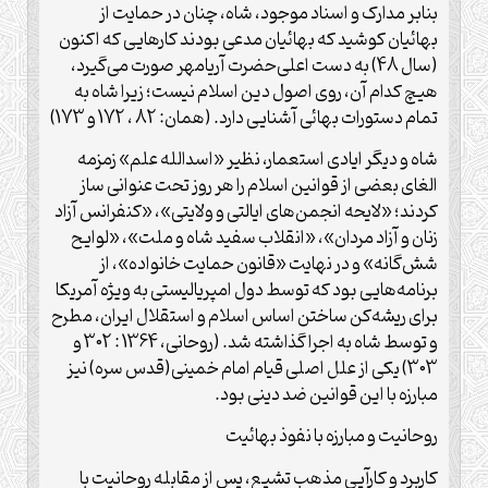
بنابر مدارک و اسناد موجود، شاه، چنان در حمایت از
بهائیان کوشید که بهائیان مدعی بودند کارهایی که اکنون
(سال 48) به دست اعلی‌حضرت آریامهر صورت می‌گیرد،‌
هیچ کدام آن،‌ روی اصول دین اسلام نیست؛ زیرا شاه به
تمام دستورات بهائی آشنایی دارد. (همان: 82 ، 172 و 173)
شاه و دیگر ایادی استعمار، نظیر «اسدالله علم» زمزمه
الغای بعضی از قوانین اسلام را هر روز تحت عنوانی ساز
کردند؛ «لایحه انجمن‌های ایالتی و ولایتی»، «کنفرانس آزاد
زنان و آزاد مردان»، «انقلاب سفید شاه و ملت»، «لوایح
شش‌گانه» و در نهایت «قانون حمایت خانواده»، از
برنامه‌هایی بود که توسط دول امپریالیستی به ویژه آمریکا
برای ریشه‌کن ساختن اساس اسلام و استقلال ایران، مطرح
و توسط شاه به اجرا گذاشته شد. (روحانی، 1364 : 302 و
303) یکی از علل اصلی قیام امام خمینی(قدس سره) نیز
مبارزه با این قوانین ضد دینی بود.
روحانیت و مبارزه با نفوذ بهائیت
کاربرد و کارآیی مذهب تشیع، پس از مقابله روحانیت با