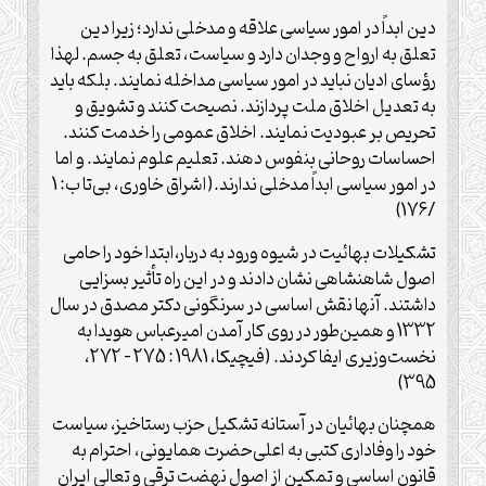
دین ابداً در امور سیاسی علاقه و مدخلی ندارد؛ زیرا دین
تعلق به ارواح و وجدان دارد و سیاست، تعلق به جسم. لهذا
رؤسای ادیان نباید در امور سیاسی مداخله نمایند. بلکه باید
به تعدیل اخلاق ملت پردازند. نصیحت کنند و تشویق و
تحریص بر عبودیت نمایند. اخلاق عمومی را خدمت کنند.
احساسات روحانی بنفوس دهند. تعلیم علوم نمایند. و اما
در امور سیاسی ابداً مدخلی ندارند.(اشراق خاوری، بی‌تا ب: 1
/176)
تشکیلات بهائیت در شیوه ورود به دربار،‌ابتدا خود را حامی
اصول شاهنشاهی نشان دادند و در این راه تأثیر بسزایی
داشتند. آنها نقش اساسی در سرنگونی دکتر مصدق در سال
1332 و همین‌طور در روی کار آمدن امیرعباس هویدا به
نخست‌وزیری ایفا کردند. (فیچیکا، 1981 : 275 – 272،
395)
همچنان بهائیان در آستانه تشکیل حزب رستاخیز،‌ سیاست
خود را وفاداری کتبی به اعلی‌حضرت همایونی، احترام به
قانون اساسی و تمکین از اصول نهضت ترقی و تعالی ایران