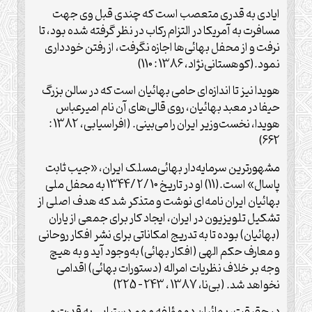
ایادی به قدری متعصب است که چندی قبل وی جهت
مسافرت به آمریکا در التزام رکاب در نظر گرفته شده بود،‌ تا
نرفت و از محفل بهائی‌ها اجازه نگرفت، از رفتن خودداری
نمود.(کوهستانی‌نژاد، 1386 : 110)
هویدا نیز تا اندازه‌ای حامی بهائیان است که در سالن بزرگ
حیفا در معبد بهائیان، روی قالی‌های آن نام امیرعباس
هویدا، نخست‌وزیر ایران را می‌بینی. (افراسیابی، 1382 :
662)
مشهورترین سرمایه‌دار بهائی‌مسلک ایران،‌ «جیب ثابت
پاسال» است.(11) او در تاریخ 10 /2 /1344 به محفل ملی
بهائیان ایران نامه‌ای نوشت و متذکر شد که هدف اصلی از
تشکیل تلویزیون در ایران،‌ ایجاد کار برای جمعی از یاران
(بهائیان) بوده تا به تدریج امکاناتی برای نشر افکار روحانی
و معارف حکم الهی (افکار بهائی) به‌وجود آید و به هیچ
وجه بر خلاف نظریات امراله (دستورات بهائی) اقدامی
نخواهد شد. (بی‌نا، 1387 ،‌ 243 – 225)
در حقیقت، بهائیان دو مؤلفه مهم دستیابی به قدرت و