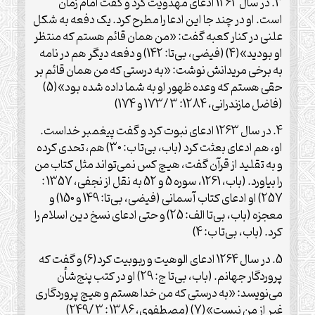
3. در سال 1262 ادعای مهدویت کرد و گفت امام زمان
است. او در چند جا این ادعا را مطرح کرد. یک دفعه به شکل
علنی در کنار کعبه گفت: «من همان قائم هستم که منتظر
او بودید»(4) (فیضی، بی‌تا: 142) و دفعه دیگر هم در نامه
به برخی مریدانش نوشت: «به درستی که من همان قائم بر
حقی هستم که وعده ظهور او به شما داده شده بود»(5)
(فاضل مازندرانی، 1284: 3 /173 و 174)
4. در سال 1263 ادعای نبوت کرد و گفت پیغمبر خداست.
او، هم ادعای بعثت کرد (باب، بی‌تا ب: 30) هم، تحدی کرده
و به تقلید از قرآن گفت،‌ هیچ کس نمی‌تواند مثل کتاب من
را بیاورد. (باب، 1261، سوره 5 و 52 به نقل از نجفی، 1357 :
257) او ادعای کتاب آسمانی (فیضی، بی‌تا: 149 و 150) و
معجزه (باب، بی‌تا الف: 25) و حتی ادعای نسخ دین اسلام را
کرد. (باب، بی‌تا ب: 4)
5. در سال 1264 ادعای الوهیت و ربوبیت کرد(6) و گفت که
پروردگار جهانم. (باب،‌ بی‌تا ج: 29) او در کتب پنج‌شأن
می‌نویسد: «‌به درستی که من خدا هستم و هیچ پروردگاری
غیر از من نیست»(7) (مصطفوی، 1386 : 3 /249)