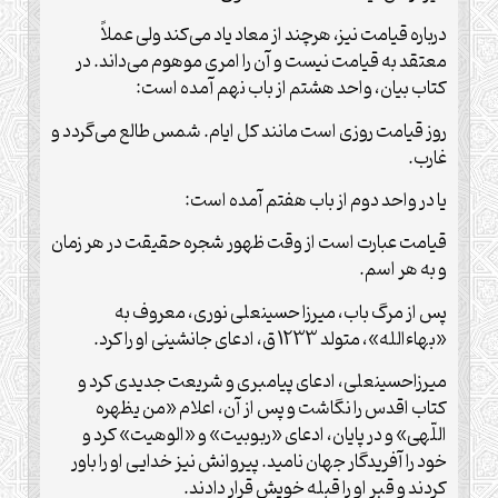
درباره قیامت نیز، هرچند از معاد یاد می‌کند ولی عملاً
معتقد به قیامت نیست و آن را امری موهوم می‌داند. در
کتاب بیان،‌ واحد هشتم از باب نهم آمده است:
روز قیامت روزی است مانند کل ایام. شمس طالع می‌گردد و
غارب.
یا در واحد دوم از باب هفتم آمده است:
قیامت عبارت است از وقت ظهور شجره حقیقت در هر زمان
و به هر اسم.
پس از مرگ باب، میرزا حسینعلی نوری، معروف به
«بهاءالله»، متولد 1233 ق، ادعای جانشینی او را کرد.
میرزا‌حسینعلی، ادعای پیامبری و شریعت جدیدی کرد و
کتاب اقدس را نگاشت و پس از آن،‌ اعلام «من یظهره
اللّهی» و در پایان، ادعای «ربوبیت» و «الوهیت» کرد و
خود را آفریدگار جهان نامید. پیروانش نیز خدایی او را باور
کردند و قبر او را قبله خویش قرار دادند.