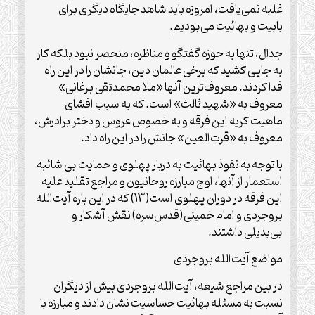
غلبه نمی‌یافت، امروزه باید شاهد جایگاه دیگری برای
بابیت و بهائیت می‌بودیم.
جدال، تنها به حوزه گفتگو و مناظره، منحصر نبود بلکه کار
به جایی کشید که برخی عالمان دین، جانشان را در این راه
فدا کردند. معروف‌ترین آنها «ملا محمدتقی برغانی»
معروف به «شهید ثالث» است. که به سبب افشای
ماهیت کریه این فرقه و به خصوص عروس و دختر برادرش،
معروف به «قرت‌العین» جانش را در این راه داد.
با توجه به نفوذ بهائیت به دربار پهلوی و حمایت بی شائبه
استعمار از آنها، اوج مبارزه روحانیون و مراجع تقلید علیه
این فرقه در دوران پهلوی است(13) که در این باره آیت‌الله
بروجردی و امام خمینی(قدس‌سره) نقش آشکار و
بی‌بدیلی داشتند.
مواضع آیت‌الله بروجردی
در بین مراجع شیعه، آیت‌الله بروجردی بیش از دیگران
نسبت به مسئله بهائیت حساسیت نشان دادند و مبارزه با