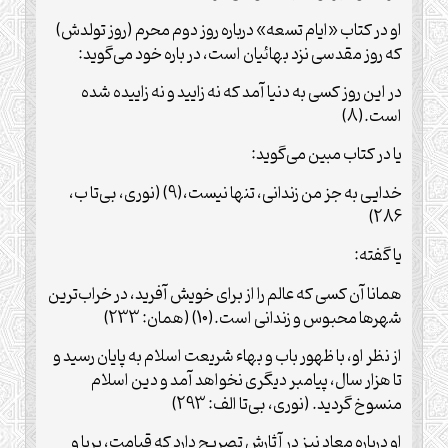
او در کتاب «ایام تسعه» درباره روز دوم محرم (روز تولدش)
که روز مقدسی نزد بهائیان است، در باره خود می‌گوید:
در این روز کسی به دنیا آمد که نه زایید و نه زاییده شده
است.(8)
یا در کتاب مبین می‌گوید:
خدایی به جز من زندانی، تنها نیست،‌(9) (نوری،‌ بی‌تا ب،
286)
یا گفته:
همانا آن کسی که عالم را از برای خویش آفرید، در خراب‌ترین
شهرها محبوس و زندانی است.(10) (همان: 233)
از نظر او، با ظهور باب و بهاء شریعت اسلام به پایان رسید و
تا هزار سال، ‌پیامبر دیگری نخواهد آمد و دین اسلام
منسوخ گردید. (نوری، بی‌تا الف: 293)
او درباره معاد نیز در آثارش تصریح دارد که قیامت،‌ برپا و