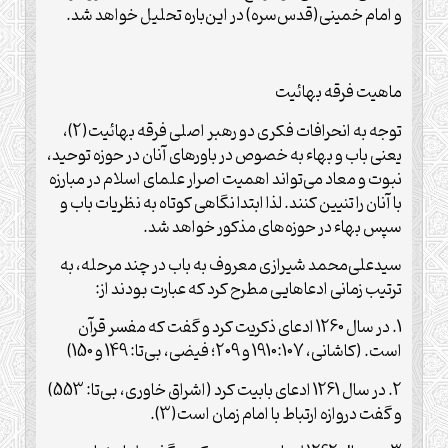
و امام خمینی(قدس‌سره) در این‌باره تحلیل خواهد شد.
ماهیت فرقه بهائیت
توجه به انحرافات فکری دو رهبر اصلی فرقه بهائیت(2)،‌
یعنی باب و بهاء به خصوص در باورهای آنان در حوزه توحید،
نبوت و معاد می‌تواند اهمیت اصرار علمای اسلام در مبارزه
با آنان را تنیین کنند. لذا ابتدا نگاهی کوتاه به نظریات باب و
سپس بهاء در حوزه‌های مذکور خواهد شد.
سیدعلی‌محمد شیرازی معروف به باب در چند مرحله، به
ترتیب زمانی ادعاهایی مطرح کرد که عبارت بودند از:
1. در سال 1260 ادعای ذکریت کرد و گفت که مفسر قرآن
است. (کاشانی، 1910:107 و 209؛ فیضی، بی‌تا: 149 و 150)
2. در سال 1261 ادعای بابیت کرد (اشراق خاوری، بی‌تا: 553)
و گفت دروازه ارتباط با امام زمان است(3).