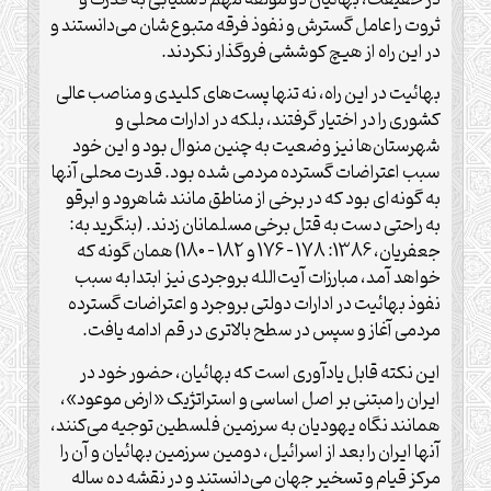
ثروت را عامل گسترش و نفوذ فرقه متبوع‌شان می‌دانستند و
در این راه از هیچ کوششی فروگذار نکردند.
بهائیت در این راه، نه تنها پست‌های کلیدی و مناصب عالی
کشوری را در اختیار گرفتند، بلکه در ادارات محلی و
شهرستان‌ها نیز وضعیت به چنین منوال بود و این خود
سبب اعتراضات گسترده مردمی شده بود. قدرت محلی آنها
به گونه‌ای بود که در برخی از مناطق مانند شاهرود و ابرقو
به راحتی دست به قتل برخی مسلمانان زدند. (بنگرید به:
جعفریان، 1386: 178 – 176 و 182 – 180) همان گونه که
خواهد آمد، مبارزات آیت‌الله ‌بروجردی نیز ابتدا به سبب
نفوذ بهائیت در ادارات دولتی بروجرد و اعتراضات گسترده
مردمی آغاز و سپس در سطح بالاتری در قم ادامه یافت.
این نکته قابل یادآوری است که بهائیان، حضور خود در
ایران را مبتنی بر اصل اساسی و استراتژیک «ارض موعود»،
همانند نگاه یهودیان به سرزمین فلسطین توجیه می‌کنند،
آنها ایران را بعد از اسرائیل، دومین سرزمین بهائیان و آن را
مرکز قیام و تسخیر جهان می‌دانستند و در نقشه ده ساله