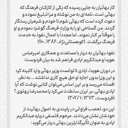
کار بهائیان به جایی رسیده که یکی از کارکنان فرهنگ که
بهائی است، نامه‌ای به من نوشته و مرا تبلیغ نموده و
دعوت کرده است که بهائی شوم تا خودم و شیعیان رستگار
گردند. من گستاخی او را به وزارت فرهنگ گوشزد نمودم و او
را موقتاً بر کنار نموند،‌ اما مجدداً با اعمال نفوذ به خدمت
فرهنگ برگشت. (کوهستانی‌نژاد، 1386 ، 110)
نفوذ بهائیان به دربار با مساعدت و همکاری امیرعباس
هویدا و عبدالکریم ایادی فراهم شد به بیان فردوست:
در دوران هویدا،‌ ایادی تا توانست وزیر بهائی وارد کابینه کرد
و این وزرا بدون اجازه او حق هیچ کاری نداشتند… به نظر،‌
افسانه می‌رسد و بر این اساس می‌توان کتابی نوشت که آیا
ایادی بهائی، بر ایران سلطنت می‌کرد یا محمدرضا پهلوی؟
(فردوست، 1373 : 1 /302)
این دو، تعصب فراوانی در پایبندی به اصول بهائیت از
خودشان نشان می‌دادند. مرحوم فلسفی درباره عبدالکریم
ایادی به عنوان تأثیر‌گذارترین بهائی دربار می‌گوید: