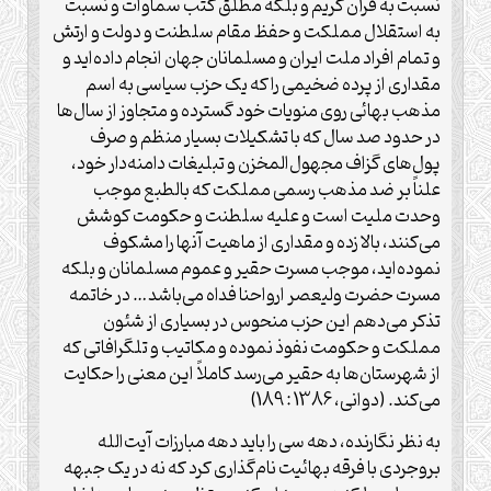
نسبت به قرآن کریم و بلکه مطلق کتب سماوات و نسبت
به استقلال مملکت و حفظ مقام سلطنت و دولت و ارتش
و تمام افراد ملت ایران و مسلمانان جهان انجام داده‌اید و
مقداری از پرده ضخیمی را که یک حزب سیاسی به اسم
مذهب بهائی روی منویات خود گسترده و متجاوز از سال‌ها
در حدود صد سال که با تشکیلات بسیار منظم و صرف
پول‌های گزاف مجهول‌المخزن و تبلیغات دامنه‌دار خود،
علناً بر ضد مذهب رسمی مملکت که بالطبع موجب
وحدت ملیت است و علیه سلطنت و حکومت کوشش
می‌کنند، بالا زده و مقداری از ماهیت آنها را مشکوف
نموده‌اید، موجب مسرت حقیر و عموم مسلمانان و بلکه
مسرت حضرت ولیعصر ارواحنا فداه می‌باشد… در خاتمه
تذکر می‌دهم این حزب منحوس در بسیاری از شئون
مملکت و حکومت نفوذ نموده و مکاتیب و تلگرافاتی که
از شهرستان‌ها به حقیر می‌رسد کاملاً این معنی را حکایت
می‌کند. (دوانی، 1386 : 189)
به نظر نگارنده، دهه سی را باید دهه مبارزات آیت‌الله
بروجردی با فرقه بهائیت نام‌گذاری کرد که نه در یک جبهه