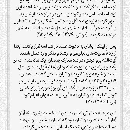
ایشان در اندک مدتی مردم شهر و نواحی را به تظاهرات و
اجتماع در تلگرافخانه واداشت. دولت پس از مشاهده این
اوضاع، احساس خطر کرده و سعی در مراجعت ایشان به
شهر کرد. به زودی محافل و مجالس آشکار بهائی‌ها تعطیل
و افراد منحرف از ادارات شهر منتقل شدند و ایشان به شهر
مراجعت کردند. (دوانی، 1379 : 110 – 109 و 112)
پس از اینکه ایشان به دعوت علما در قم استقرار یافتند ابتدا
از راه فعالیت‌های تبلیغی و ارشاد و تذکر وارد عمل شدند.
آیت‌الله بروجردی، در ماه مبارک رمضان، یک ماه تمام، منبر
رفته و پیرامون مهدویت امام زمان(ع) از قول علمای اهل
سنت و شیعه و رد نظرات بهائیان، سخن گفتند. (همان،
109 و 110 و 112) به گفته آیت‌الله جعفر سبحانی، ایشان در
سال 1331 نیز جمعی از فضلای آن روز حوزه را برای خنثی
کردن تبلیغات بهائیان به «فریدن» اصفهان اعزام کرد.
(بی‌نا، 1386 : 50)
این مرحله مبارزاتی ایشان در دوران نخست‌وزیری رزم‌آرا و
آغاز قدرت یافتن بهائیان بود که ایشان بیشتر از روش‌های
مسالمت‌آمیز و نهی از منکر لسانی استفاده می‌کردند.