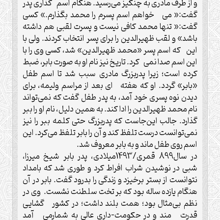
و از طرف مادری به چنگیز می‌رسید. هنگام اسم گذاری پدر
گفت:« می خواهم اسم پسرم را محمد بگذارم.» کسی
گفت:« تنها محمد کافی نیست و پسرت لقبی هم داشته
باشد» و لقب ظهیرالدین را برای پسر انتخاب کردند. ولی با
این که اسم پسر «محمد ظهیرالدین» شد، کسی وی را با
این اسم صدا نمی کرد. تاریخ نیز نام او به صورت بابر، ضبط
کرده است؛ زیرا پدربزرگ مادری سبب شد تا اسم طفل
«بابر» گردد. او که هفته ای بعد از مراسم ولیمه، برای
دیدن نوه پسری خود آمد، به پدر طفل گفت که نمی‌تواند
نام محمد ظهیرالدین را ادا کند. به همین دلیل، نام او را ببر
‌گذارد. جالب این‌جاست که پدربزرگ حتی کلمه ببر را نیز
نمی‌توانست درست تلفظ کند و آن را بابر تلفظ می‌کرد. این
اسم روی طفل ماند و به بابر معروف شد.
در سال899 قمری/1493میلادی، پدر بابر شیخ میرزا،
شبی در نوشیدن شراب افراط کرد و طوری شد که بامداد
نتوانست از بستر برخیزد و زندگی را بدرود گفت. بابر در آن
هنگام یازده ساله بود که بر تخت سلطنت نشست. وی در
نظم بی‌مثال بود؛ همت بلند داشت؛ در کشور گشایی
قدرت مند و در حکومت-داری عالی به شمارمی آمد