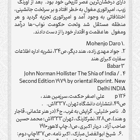
دارای درخشان‌ترین عصر تاریخی خود بود. بعد از اورنگ
زیب، امپراتوری مغول به خطر افتاد و بر سرتخت جانشینی،
اختلافاتی به وجود آمد و امپراتوری تجزیه گردید و هر
منطقه مستقل شد وتحت حکومت نواب-ها درآمد
ومغول ها عظمت و اقتدار خود را از دست دادند.
.1 Mohenjo Daro
2. جواد مهدی زاده، هند دیگر، ص34، نشریه اداره اطلاعات
سفارت کبرای هند
3 Babar
4 . John Norman Hollister The Shia of India /
Second Edition 1979 by oriental Reprint. New
Delhi INDIA
p 126 علی اصغر حکمت،سرزمین هند ،
ص49،انتشارات دانشگاه تهران،1337ش. .
5. ناصر خلیلی، گرایش به غرب، ج6 (در هنر عثمانی، قاجار
و هند)، ص128، نشرکارنگ، تهران1333ش؛ محمد حسین
صاحب آزاد، دربار اکبری، ص1، چاپ لاهور1910
.6. شیخ ابوالفضل مبارک، اکبر نامه، ص137چاپ دوم: