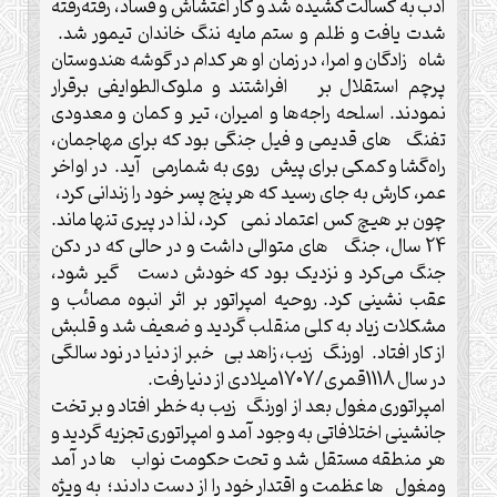
ادب به کسالت کشیده شد و کار اغتشاش و فساد، رفته‌رفته
شدت یافت و ظلم و ستم مایه ننگ خاندان تیمور شد.
شاه زادگان و امرا، در زمان او هر کدام در گوشه هندوستان
پرچم استقلال بر افراشتند و ملوک‌الطوایفی برقرار
نمودند. اسلحه راجه‌ها و امیران، تیر و کمان و معدودی
تفنگ های قدیمی و فیل جنگی بود که برای مهاجمان،
راه‌گشا و کمکی برای پیش روی به شمارمی آید. در اواخر
عمر، کارش به جای رسید که هر پنج پسر خود را زندانی کرد،
چون بر هیچ کس اعتماد نمی کرد، لذا در پیری تنها ماند.
24 سال، جنگ های متوالی داشت و در حالی که در دکن
جنگ می‌کرد و نزدیک بود که خودش دست گیر شود،
عقب نشینی کرد. روحیه امپراتور بر اثر انبوه مصائب و
مشکلات زیاد به کلی منقلب گردید و ضعیف شد و قلبش
از کار افتاد. اورنگ زیب، زاهد بی خبر از دنیا در نود سالگی
در سال 1118قمری/1707میلادی از دنیا رفت.
امپراتوری مغول بعد از اورنگ زیب به خطر افتاد و بر تخت
جانشینی اختلافاتی به وجود آمد و امپراتوری تجزیه گردید و
هر منطقه مستقل شد و تحت حکومت نواب ها در آمد
ومغول ها عظمت و اقتدار خود را از دست دادند؛ به ویژه