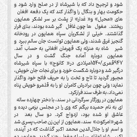
شود و ترجیح داد که با شیرشاه از در صلح وارد شود و
حکومت بهار و بنگال را واگذار کند که یک دفعه افغان
های «محیل» و« غدار» از پشت بر سر لشکر همایون
ریختند. مغول ها چون غافل گیر شده بودند، بنای فرار
گذاشتند. خیلی از لشکریان سپاه همایون در رودخانه
گنجیز غرق شدند، ولی همایون توانست جان سالم ببرد و
شیر شاه به منزله یک قهرمان افغانی به حساب آمد.
همایون دوباره آماده جنگ گشت و در سال
947قمری/1540میلادی در« کانوج» با سپاه شیرشاه
درگیر شد و دوباره شکست خورد و برای نجات جان خویش،
مجبور گردید تا تاج و تخت را به حریف فاتح خود واگذار
نماید؛ ولی چون برادرش کامران او را به قلمرو خویش پناه
نمی‌داد، به طرف سند فرارکرد.
همایون در روزگار سرگردانی در سند، با دختر چهارده ساله
ای به نام حمیده بیگم که وی را در مجلس بزمی دیده و
عاشق او شده بود، ازدواج کرد. دو سال بعد در
شهر«امرکوت» سند، همایون از این زن صاحب پسری شد
و اسم او را جلال‌الدین محمد اکبر گذاشت که در آینده،
اکبر شاه توانای سلسله مغولی هند گردید. همایون دو