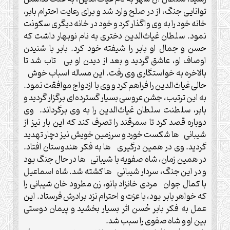
توانایی جنگ، از در صلح وارد شد و برای رعایت احترام بابر،
خانه خود را به وی واگذار کرد و خود در خانه دیگری سکونت
نمود. سلطان غیاث‌الدین دختری به نام نوبهار داشت که
حسن و جمال او بابر را شیفته خود کرد. بابر با شنیدن
اوصاف او، عاشق گردید و بعد از دیدن او بی تاب شد تا
بالاخره به خواستگاری وی رفت. این مساله اسباب خوش
حالی غیاث‌الدین را فراهم کرد و وی با ازدواج موافقت نمود.
به این ترتیب، جشن عروسی بسیار گسترده‌ای برگزار گردید و
بابر، سلطنت سلطان غیاث‌الدین را به وی برگرداند. وی
دوباره قصد کرد تا سمرقند را تصرف کند که این بار نیز از
شیبانی ها شکست خورد و سرزمین خویش نیز دچار تهدید
گردید. وی در همین درگیری ها به فکر هندوستان افتاد.
در همین زمان، شاه صفویه با شیبانی ها در حال جنگ بود
و در این جنگ، سردار شیبانی ها کشته شد. شاه اسماعیل
با کمال جوان مردی خانزاد بانو، زن مطرود خان شیبانی را
که خواهر بابر بود، با عزت و احترام نزد برادرش فرستاد. این
عمل به فکر بابر حُسن اثر بسیار بخشید و پیمان دوستی
بین او و شاه صفوی را سبب شد.