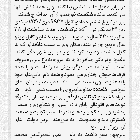
در برابر مغول‌ها، سلطنتی بنا کنند. ولی همه تلاش آنها
بی نتیجه ماند و شکست خوردند و از آن جا اخراج شدند.
بابر در تاریخ ششم جمادی‌الاول 937 قمری/1530میلادی
، در 49 سالگی در آگره درگذشت. مدت سلطنت او 38
سال بود؛ 33 سال در ماوراء النهر و بدخشان و کابل و پنج
سال و پنج روز در هندوستان وی به سبب علاقه‌ای که به
کابل داشت، وصیت کرد تا او را در این شهر دفن کنند.
مقبره او در باغی زیبا قرار دارد که امروزه به باغ بابری معروف
است. او با مذاهب دیگر، روش مدارا داشت و با همه
فرقه‌ها خوش رفتاری می نمود و همه کام یابی‌های خود
را به عنایت الهی نسبت می داد. همیشه در میدان های
نبرد می گفت:«خداوندا پیروزی را نصیب کسی گردان که
در راه خشنودی تو تلاش دارد!» بابر در هندوستان به تفرقه
دولت‌های فئودالی پایان داد، آبیاری و کشاورزی را سامان
بخشید و با آباد کردن راه‌ها و بندرها، سبب تجارت و صنعت
گسترش یابد و هندوستان به نیرومند ترین دولت های
آن روز تبدیل شود.
بابرچهار پسر داشت به نام های نصیرالدین محمد