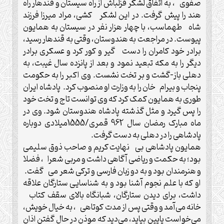
صفوی ، به اتفاق لشکر قزلباش از راه سیستان و قندهار راه
هند را پیش گرفت. در این لشکر کشی، مراد میرزا فرزند
شاه طهماسب، با چهار هزار نفر در سیستان به همایون
پیوست. در مراجعت به هندوستان، وقتی به قندهار رسید،
برادر خود کامران را دست گیر و کور کرد و عسکری برادر
دیگر را به مکه تبعید نمود و بعد از پانزده سال غیبت، به
دهلی باز-گشت و بر تخت نشست. وی اکبر را به حکومت
پنجاب و بیرام خان را به وزارت او منصوب کرد. پادشاه ایران
طوری به همایون کمک کرد که وی توانست تاج و تخت خود
را پس گیرد و مثل گذشته پادشاه هندوستان شود. وی در
ماه مبارک رمضان سال 962 قمری/1555میلادی دوباره
پادشاهی را در دهلی به دست گرفت.
همایون پادشاهی بی نهایت کریم و صاحب ذوق سلیمی
بود؛ به حکمت و ریاضی آگاهی داشت و مربی شعرا ، فضلا
و هنرمندان بود و به دو زبان فارسی و ترکی شعر می گفت.
او که با علم نجوم آشنا بود و به شناسایی ستارگان علاقه
داشت، برای دیدن ستارگان، شبانگاه بالای سقف کتاب
خانه می‌آمد و وقتی پس از مدت کوتاهی ، به خیال خویش،
می‌خواست پایین بیاید، می‌دید که موذن در حال گفتن اذان