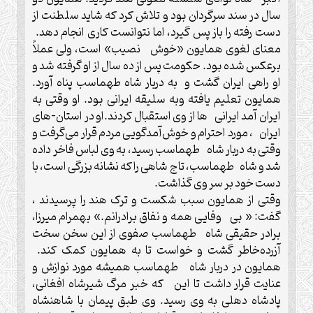
سال در سند سرگردان بود و تلاش ‌کرد که شاید سلطنت از
دست رفته را باز پس گیرد، اما نتوانست کاری انجام دهد.
معنای لغوی همایون «خوش نصیب» است، ولی عملاً
برعکس شده بود. حکومت پس از ده سال از او گرفته شد و
او راهی ایران گشت و به دربار شاه ‌طهماسب پناه آورد.
همایون تعلیم یافته وبه سلیقه ایرانی بود. او وقتی به
ایران آمد ایرانی ها از وی استقبال کردند.او در استان-های
ایران ، مورد احترام و خوش‌آمدگویی مردم قرار می‌گرفت و
وقتی به دربار شاه طهماسب رسید، به وی لباس فاخر داده
شد و شاه طهماسب، تاج شاهی را که نشانه بزرگی است، با
دست خود بر سر وی گذاشت.
وقتی از همایون سبب شکست و ترک هند را پرسیدند ،
گفت: « بی وفایی همه و نفاق برادرانم.» بهمرام میرزا،
برادر حقیقی شاه طهماسب صفوی از این سخن سخت
آزرده‌خاطر گشت و خواست تا به همایون کمک کند.
همایون در دربار شاه طهماسب همیشه مورد نوازش و
عنایت قرار داشت تا این که خبر مرگ شیرشاه افغانی،
پادشاه دهلی به وی رسید. وی طبق پیمان با شاهنشاه