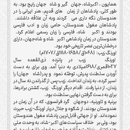
همایون ، اکبرشاه، جهان گیر و شاه جهان رایج بود. به
طور کلی، پادشاهان از زمان های قدیم، هنر ایرانی را در
هندوستان نگه داری می کردند وبه آن علاقه داشتند.
پادشاهان مغول هندوستان، حامی زبان و ادب فارسی
بودند و اکبر شاه، فارسی را زبان رسمی اعلام کرد.
هندوستان در زمان پادشاهی اکبر شاه و شاه‌جهان، دارای
درخشان‌ترین عصر تاریخی خود بود.
اورنگ زیب: (1068ق/1658-1118ق/1707م)
اورنگ زیب در پانزده ذی‌القعده سال
1027قمری/1618میلادی به دنیا آمد. وی برای به دست
آوردن سلطنت پدرش، توطئه نمود و پدر(شاه جهان) را
اسیر کرده، به زندان انداخت. زیب پس از گذراندن نه سال در
زندان، از دنیا رفت. اقدام دیگر اورنگ زیب، کشتن برادرها،
برای به دست گرفتن نهایی سلطنت بود.
برنیه و تاورنیه، دوجهان گرد فرانسوی، که در آن زمان در
هندوستان بودند، از شکوه و جلال دربار اورنگ-زیب حیرت
نموده‌اند. او از جهاتی قابل‌ترین پادشاه مغول هندوستان
بود، ولی بر خلاف سیاست‌های اکبر-شاه، به وحدت ملی
هند اعتنایی نداشت و آزادی مذهب و ایمان را از میان برد. او