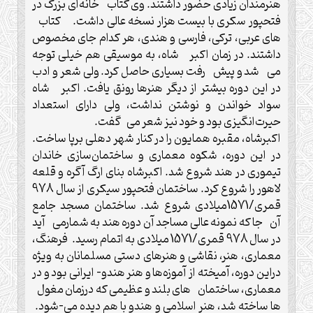
هنرمندان زیادی حضور داشتند. وی کتاب خانه‌ای بزرگ در
فتحپور سکری با بیست هزار نسخه عالی داشت. کتاب
های عربی، ترکی، فارسی و هندی، هر کدام جای مخصوص
داشتند. در زمان اکبر شاه، به موسیقی هم خیلی توجه
می شد و پیش رفت بسیاری حاصل کرد. ولی شعر و ادب
در این دوره بیشتر از دیگر هنرها رونق یافت. اکبر شاه
سواد خواندن و نوشتن نداشت، ولی دارای استعداد
حیرت‌انگیزی بود و خود نیز شعر می گفت.
اکبرشاه، مقبره همایون را در کنار شهر دهلی برپا ساخت.
در این دوره، شکوه معماری و ساختمان‌سازی خاندان
تیموری در هند شروع شد. اکبرشاه بنای ارگ آگره و قلعه
لاهور را شروع کرد. ساختمان فتحپور سیکری از سال 978
قمری/1571میلادی شروع شد. ساختمان مسجد جامع
آن جا که نمونه عالی مساجد آن دوره هند به شمارمی آید
در سال 978 قمری/1571 میلادی به اتمام رسید. فرهنگ،
معماری، هنر، نقاشی و هنرهای دستی مسلمانان به ويژه
دراین دوره، آمیخته از آموزه‌ها و هنر هندو- ایرانی بود و در
معماری، ساختمان های بلند و عظیمی که درزمان مغول
ها ساخته شد، هنر اسلامی و هندو با هم دیده می-شود.