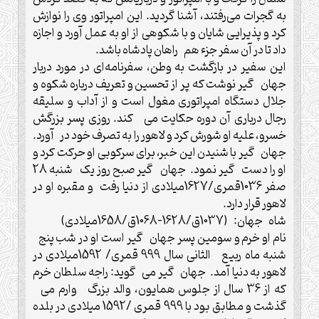
به گجرات می‌رفتند، آشنا گردید. این امپراتور وی را نوازش
کرد و پذیرایی شایان و با شکوهی از او به عمل آورد و اجازه
داد تا در آن سفر جزء هم راهان پادشاه باشد.
این سفیر در بازگشت به وطن، سفرنامه‌ای در مورد دربار
جهان گیر نوشت که پر از تحسین و تعریف درباره شکوه و
جلال دستگاه امپراتوری مغول است و از آداب و سلیقه
رجال درباری آن دوره حکایت می کند. روزی پسر بزرگش
خسرو، علیه او شورش کرد و لاهور را به تصرف خود در آورد.
جهان گیر با شنیدن این خبر، برای سرکوبی او حرکت کرد و
او را دست گیر نمود. جهان گیر صبح روز یک شنبه 28
صفر 1036قمری/1627میلادی از دنیا رفت و مقبره او در
لاهور قرار دارد.
شاه جهان: (1037ق/1628-1068ق/1658میلادی)
نام او خرم و سومین پسر جهان گیر است او در شب پنج
شنبه ماه ربیع الثانی سال 999 قمری/ 1592میلادی در
لاهور به دنیا آمد. جهان گیر می گوید: راجه سلطان خرم
که از 36 سال از جلوس همایون، والد بزرگ وارم می
گذشت و مطابق بود با 999 قمری /1592 میلادی در بلده