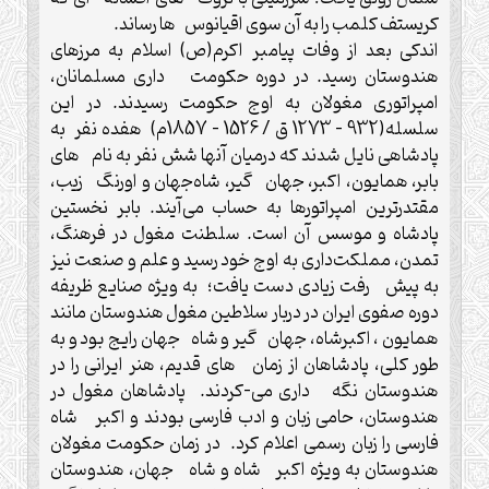
کریستف کلمب را به آن سوی اقیانوس ها رساند.
اندکی بعد از وفات پیامبر اکرم(ص) اسلام به مرزهای
هندوستان رسید. در دوره حکومت داری مسلمانان،
امپراتوری مغولان به اوج حکومت رسیدند. در این
سلسله(932 – 1273 ق / 1526 – 1857م) هفده نفر به
پادشاهی نایل شدند که درمیان آنها شش نفر به نام های
بابر، همایون، اکبر، جهان گیر، شاه‌جهان و اورنگ زیب،
مقتدرترین امپراتورها به حساب می‌آیند. بابر نخستین
پادشاه و موسس آن است. سلطنت مغول در فرهنگ،
تمدن، مملکت‌داری به اوج خود رسید و علم و صنعت نیز
به پیش رفت زیادی دست یافت؛ به ویژه صنایع ظریفه
دوره صفوی ایران در دربار سلاطین مغول هندوستان مانند
همایون ، اکبرشاه، جهان گیر و شاه جهان رایج بود و به
طور کلی، پادشاهان از زمان های قدیم، هنر ایرانی را در
هندوستان نگه داری می-کردند. پادشاهان مغول در
هندوستان، حامی زبان و ادب فارسی بودند و اکبر شاه
فارسی را زبان رسمی اعلام کرد. در زمان حکومت مغولان
هندوستان به ویژه اکبر شاه و شاه جهان، هندوستان