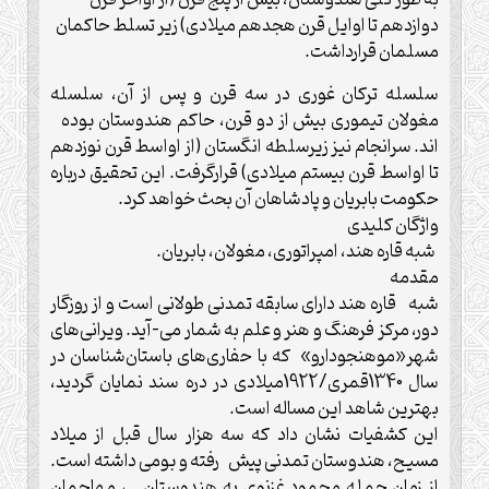
به طور کلی هندوستان، بیش از پنج قرن (از اواخر قرن
دوازدهم تا اوایل قرن هجدهم میلادی) زیر تسلط حاکمان
مسلمان قرارداشت.
سلسله ترکان غوری در سه قرن و پس از آن، سلسله
مغولان تیموری بیش از دو قرن، حاکم هندوستان بوده
اند. سرانجام نیز زیرسلطه انگستان (از اواسط قرن نوزدهم
تا اواسط قرن بیستم میلادی) قرارگرفت. این تحقیق درباره
حکومت بابریان و پادشاهان آن بحث خواهد کرد.
واژگان کلیدی
شبه قاره هند، امپراتوری، مغولان، بابریان.
مقدمه
شبه قاره هند دارای سابقه تمدنی طولانی است و از روزگار
دور، مرکز فرهنگ و هنر و علم به شمار می-آید. ویرانی‌های
شهر«موهنجودارو» که با حفاری‌های باستان‌شناسان در
سال 1340قمری/1922میلادی در دره سند نمایان گردید،
بهترین شاهد این مساله است.
این کشفیات نشان داد که سه هزار سال قبل از میلاد
مسیح، هندوستان تمدنی پیش رفته و بومی داشته است.
از زمان حمله محمود غزنوی به هندوستان ، مهاجمان