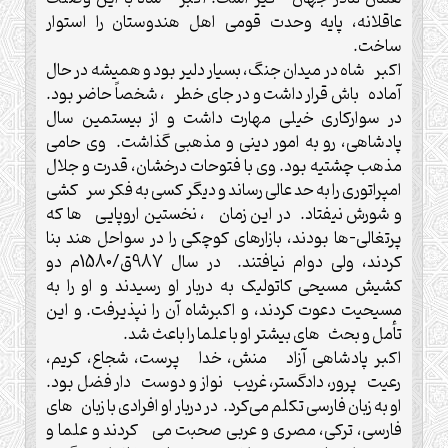
عاقلانه، پایه وحدت قومی اهل هندوستان را استوار
ساخت.
اکبر شاه در میدان جنگ، بسیار دلیر بود و همیشه در حال
آماده باش قرار داشت و در جای خطر ، شخصاً حاضر بود.
در سوارکاری خیلی مهارت داشت و از بیستمین سال
پادشاهی، رو به امور دینی و مذهبی گذاشت. وی حامی
مذهب چشتیه بود. وی با فتوحات درخشان، قدرت و جلال
امپراتوری را به حد عالی رساند و دیگر کسی به فکر سر کشی
و شورش نیفتاد. در این زمان ، نخستین اروپایی ها که
پرتغالی-ها بودند، بازارهای کوچکی را در سواحل هند بنا
کردند، ولی دوام نیافتند. در سال 987ق/1580م دو
کشیش مسیحی کاتولیک به دربار او رسیدند و او را به
مسیحیت دعوت کردند، و اکبرشاه آن را نپذیرفت. و این
تأمل و بحث های بیشتر او با علما را باعث شد.
اکبر پادشاهی آزاد منش، خدا پرست، شجاع، کریم،
رعیت پرور، دادگستر، غریب نواز و دوست دار فضل بود.
او به زبان فارسی تکلم می‌کرد. در دربار او افرادی با زبان های
فارسی، ترکی، مصری و عربی صحبت می کردند و علما و