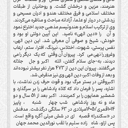
هنرمند، مزین و درخشان گشت. و روحانیان از طبقات
مختلف اسلامی و فرق مختلف هندو و ادیان مسیحی و
زردشتی در دربار او علما، آزادانه مباحث و مناظره می‌کردند.
وی از ترکیب اسلام و هندوئیسم مذهبی جدید اختراع نمود
و آن را «دین الهی» نامید. این آیین دولتی او بود و
خودش، شیخ و صوفی آن معرفی شد. این دین الهی،
نفس پرستی، شهوت، اختلاس، نیرنگ، افترا، ستم، ارعاب
وغرور را نهی می کرد. پیروان آن وقتی که یک دیگر را می
دیدند، به-جای سلام گفتن، الله اکبر و جل جلاله
می‌گفتند. پیروان این دین از 473 هزار نفر بیشتر نبوده‌اند
و بعد از وفات اکبر، دین الهی وی نیز منقرض شد.
اکبروقتی در بستر مرگ بود و قوت حرف زدن نداشت، با
اشاره، پسر را فرمان داد که کلاه پادشاهی را بر سرگذارد و
شمشیر همایون را بر کمربندد. اکبر بعد از 51 سال و دو
ماه و نه روز پادشاهی شب چهار شنبه ، پاییز
1014قمری/1605میلادی در 63 سالگی درگذشت. مدفنش
در «سکندرا» قصبه ای در شش میلی آگره واقع است.
پس ازاو، شاه زاده سلیم با لقب نورالدین محمد جهان