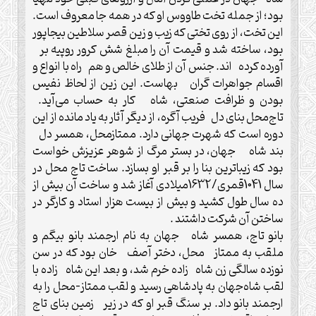
بود؛ از جمله تخت طاووس او که در همه جا معروف است.
این تخت، از روی تختی که زیب و زین قصر سلاطین بیجاپور
بود، ساخته شد و قیمت آن را مبلغ شش کرور روپیه بر
آورده کرده اند. جنس آن از طلای خالص و هم راه با انواع و
اقسام جواهرات گران بهاست. این زین از لحاظ نفیس
بودن و ظرافت صنعتی، شاه کار به حساب می‌آید.
تاج‌محل بنای دل فریب آگره، از دیگر آثار به یاد مانده از این
دوره است که شهرت جهانی دارد. ممتازمحل، همسر دل
بند شاه جهان، در بستر مرگ از شوهر عزیزش خواست
بود که زیباترین بنا را بر قبر او بسازد. ساخت تاج ‌محل در
سال 1041قمری/1632میلادی آغاز شد و ساخت آن بیش از
ده سال طول کشید و بیش از بیست هزار استاد و کارگر در
ساختن آن شرکت داشتند .
بانو تاج، همسر شاه جهان به نام ارجمند بانو بیگم و
ملقب به ممتاز محل، دختر آصف خان بود که در سن
نوزده سالگی زن شاه زاده خرم شد، و بعد این شاه زاده با
لقب شاه‌جهان به پادشاهی رسید و لقب ممتاز-محل را به
ارجمند بانو داد. بر سنگ قبر او که در زیر زمین بنای تاج