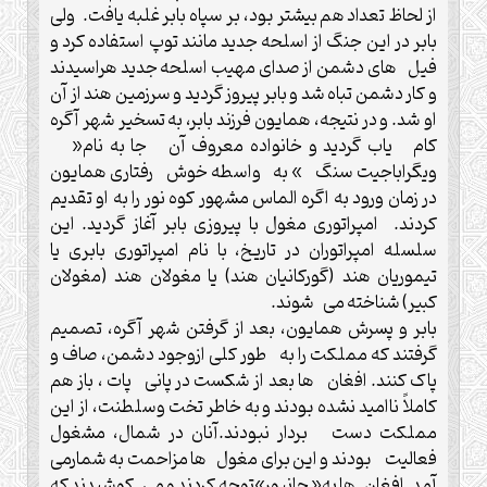
از لحاظ تعداد هم بیشتر بود، بر سپاه بابر غلبه یافت. ولی
بابر در این جنگ از اسلحه جدید مانند توپ استفاده کرد و
فیل های دشمن از صدای مهیب اسلحه جدید هراسیدند
و کار دشمن تباه شد و بابر پیروز گردید و سرزمین هند از آن
او شد. و در نتیجه، همایون فرزند بابر، به تسخیر شهر آگره
کام یاب گردید و خانواده معروف آن جا به نام«
ویگراباجیت سنگ » به واسطه خوش رفتاری همایون
در زمان ورود به اگره الماس مشهور کوه نور را به او تقدیم
کردند. امپراتوری مغول با پیروزی بابر آغاز گردید. این
سلسله امپراتوران در تاریخ، با نام امپراتوری بابری یا
تیموریان هند (گورکانیان هند) یا مغولان هند (مغولان
کبیر) شناخته می شوند.
بابر و پسرش همایون، بعد از گرفتن شهر آگره، تصمیم
گرفتند که مملکت را به طور کلی ازوجود دشمن، صاف و
پاک کنند. افغان ها بعد از شکست در پانی پات ، باز هم
کاملاً ناامید نشده بودند و به خاطر تخت وسلطنت، از این
مملکت دست بردار نبودند.آنان در شمال، مشغول
فعالیت بودند و این برای مغول ها مزاحمت به شمارمی
آمد. افغان ها به« جانپور»توجه کردند و می کوشیدند که