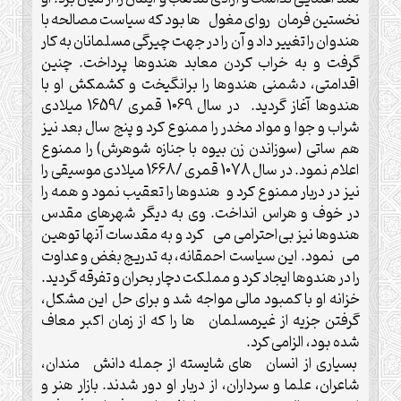
نخستین فرمان روای مغول ها بود که سیاست مصالحه با
هندوان را تغییر داد و آن را در جهت چیرگی مسلمانان به کار
گرفت و به خراب کردن معابد هندوها پرداخت. چنین
اقدامتی، دشمنی هندوها را برانگیخت و کشمکش او با
هندوها آغاز گردید. در سال 1069 قمری /1659 میلادی
شراب و جوا و مواد مخدر را ممنوع کرد و پنج سال بعد نیز
هم ساتی (سوزاندن زن بیوه با جنازه شوهرش) را ممنوع
اعلام نمود. در سال 1078 قمری /1668 میلادی موسیقی را
نیز در دربار ممنوع کرد و هندوها را تعقیب نمود و همه را
در خوف و هراس انداخت. وی به دیگر شهرهای مقدس
هندوها نیز بی‌احترامی می کرد و به مقدسات آنها توهین
می نمود. این سیاست احمقانه، به تدریج بغض و عداوت
را در هندوها ایجاد کرد و مملکت دچار بحران و تفرقه گردید.
خزانه او با کمبود مالی مواجه شد و برای حل این مشکل،
گرفتن جزیه از غیرمسلمان ها را که از زمان اکبر معاف
شده بود، الزامی کرد.
بسیاری از انسان های شايسته از جمله دانش مندان،
شاعران، علما و سرداران، از دربار او دور شدند. بازار هنر و