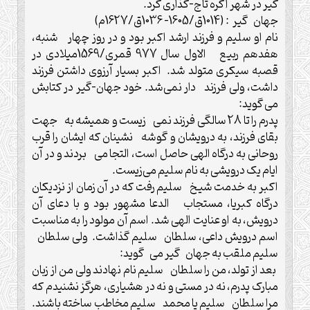
گیر در شهر آگره تاج-گذاری کرد.
جهان گیر : (1014ق/1605- 1036ق/1627م)
نام او سلیم و فرزند ارشد اکبر بود و در روز چهار شنبه،
هفدهم ربیع الاول سال 977 قمری/1569میلادی در
قصبه سیکری متولد شد. اکبر بسیار آرزوی داشتن فرزند
داشت، ولی فرزند دار نمی‌شد. خود جهان-گیر در کتابش
می گوید:
پدرم را تا 28 سالگی فرزند نمی زیست و همیشه به جهت
بقای فرزند، به درویشان و گوشه نشینان که ایشان را قرب
روحانی به درگاه الهی حاصل است، التجا می بردند و در آن
ایام یک درویشی به نام سلیم می‌زیست.
اکبر به خدمت شیخ سلیم رفت که در آن زمان از نزدیکان
درگاه کبریا، مستجاب الدعا مشهور بود و با دعای آن
درویش، به او عنایت الهی شد. اسم آن مولود را به مناسبت
اسم درویش داعی، سلطان سلیم گذاشت. ولی سلطان
سلیم ملقب به جهان گیر می گوید:
بعد از تولد، من را سلطان سلیم نام نهادند ولی من از زبان
مبارک پدرم، نه در مستی و نه در هشیاری، هرگز نشنیدم که
مرا سلطان سلیم یا محمد سلیم مخاطب ساخته باشند.