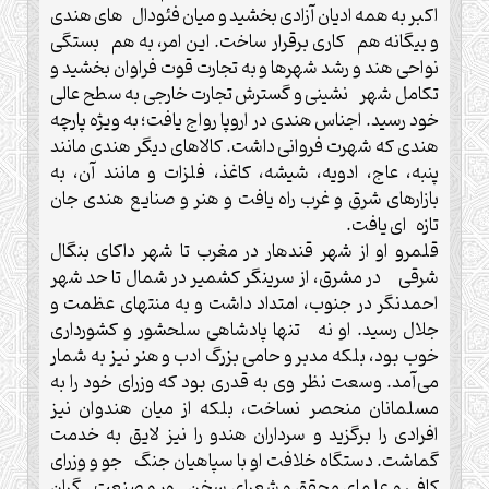
اکبر به همه ادیان آزادی بخشید و میان فئودال های هندی
و بیگانه هم کاری برقرار ساخت. این امر، به هم بستگی
نواحی هند و رشد شهرها و به تجارت قوت فراوان بخشید و
تکامل شهر نشینی و گسترش تجارت خارجی به سطح عالی
خود رسید. اجناس هندی در اروپا رواج یافت؛ به ویژه پارچه
هندی که شهرت فروانی داشت. کالاهای دیگر هندی مانند
پنبه، عاج، ادویه، شیشه، کاغذ، فلزات و مانند آن، به
بازارهای شرق و غرب راه یافت و هنر و صنایع هندی جان
تازه ای یافت.
قلمرو او از شهر قندهار در مغرب تا شهر داکای بنگال
شرقی در مشرق، از سرینگر کشمیر در شمال تا حد شهر
احمدنگر در جنوب، امتداد داشت و به منتهای عظمت و
جلال رسید. او نه تنها پادشاهی سلحشور و کشورداری
خوب بود، بلکه مدبر و حامی بزرگ ادب و هنر نیز به شمار
می‌آمد. وسعت نظر وی به قدری بود که وزرای خود را به
مسلمانان منحصر نساخت، بلکه از میان هندوان نیز
افرادی را برگزید و سرداران هندو را نیز لایق به خدمت
گماشت. دستگاه خلافت او با سپاهیان جنگ جو و وزرای
کافی و علمای محقق و شعرای سخن ور و صنعت گران