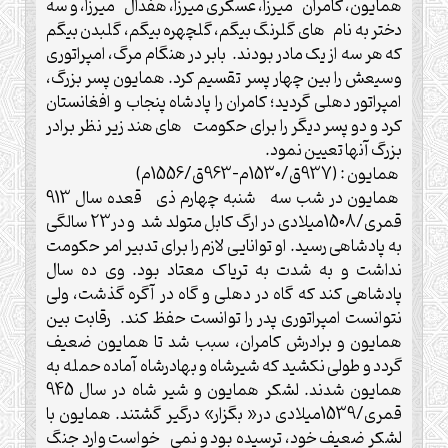
همایون، کامران میرزا، عسگری میرزا، هفدال میرزا، و سه
دختر به نام های گلرنگ بیگم، گلچهره بیگم، گلبدن بیگم
که هر سه از یک مادر بودند. بابر در هنگام مرگ، امپراتوری
وسیعش را بین چهار پسر تقسیم کرد. همایون پسر بزرگ،
امپراتور دهلی گردید؛ کامران را پادشاه پنجاب و افغانستان
کرد و دو پسر دیگر را برای حکومت های هند زیر نظر برادر
بزرگ آنها تعیین نمود.
همایون : (937ق/1530م-963ق/1556م)
همایون در شب سه شنبه چهارم ذی قعده سال 913
قمری/1508میلادی در ارگ کابل متولد شد و در23 سالگی
به پادشاهی رسید. او توانایی لازم را برای تدبیر امر حکومت
نداشت و به شدت به تریاک معتاد بود. وی ده سال
پادشاهی کند که گاه در دهلی و گاه در آگره گذشت، ولی
نتوانست امپراتوری پدر را توانست حفظ کند. رقابت بین
همایون و برادرش کامران، سبب شد تا همایون ضعیف
گردد و طولی نکشید که شیرشاه و بهادرشاه آماده حمله به
همایون شدند. لشکر همایون و شیر شاه در سال 945
قمری/1539میلادی در« بگزار» درگیر گشتند. همایون با
لشکر ضعیف خود، ترسیده بود و نمی خواست وارد جنگ