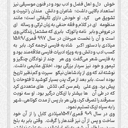
خوش دل و اهل فضل و ادب بود و در فنون موسیقی نیز
استعداد بالایی داشت؛ شاعران و دانش مندان را تربیت و
تشویق می کرد. او خودش دارای تألیفاتی است؛ مانند
منظومه ای در کلام و فقه حنفی به زبان ترکی و رساله ای
در عروض و بابر نامه یا توزک بابری که مشتمل زندگانی وی
است و آن را نخست میرخان در سال 997 قمری/1589
میلادی با دستور اکبر شاه به فارسی ترجمه کرد. بابر به
کسب ادب و دانش و به ويژه ادبیات فارسی علاقه‌مند بود و
به فارسی شعر می‌گفت وی هر چند از نوادگان چنگیز و
تیمور و خود نیز سردار بزرگی بود، اخلاق ملایمی داشت.
نوشته‌اند که وی از پادشاهان نیکو سیرت و کم‌نظیر تاریخ
بوده است. بابر بعد از مرگ پدر، بسیار کوشید تا فتوحات را
پیش برد. وی علی رغم سن کم، تلاش های متعددی کرد
که در طی آن ها بیشتر با ازبکان درگیر بود. او سه نوبت
سمرقند را تصرف کرد، ولی هر بار پس از مدت کوتاهی، شهر
را به سپاه ازبک تسلیم نمود.
وی در سال 909 قمری/1504میلادی کابل را از آن خود
ساخت و پس از آن نیز قندهار را گرفت. وقتی بابر به بلخ
رسید، سلطان آن شهر به نام غیاث‌الدین، به علت نداشتن