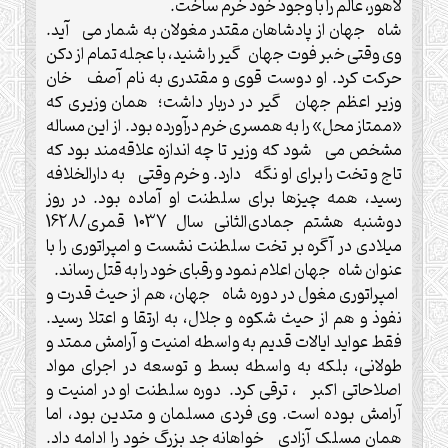
لاهور، عالم را با وجود خود خرم ساخت.
شاه جهان از پادشاهان مقتدر مغولان به شمار می آید.
وی وقتی خبر فوت جهان گیر را شنید، با عجله تمام از دکن
حرکت کرد. او دوست قوی و مقتدری به نام آصف خان
وزیر اعظم جهان گیر در دربار داشت؛ همان وزیری که
«ممتاز محل» را به همسری خرم درآورده بود. از این مساله
مشخص می شود که وزیر تا چه اندازه علاقه‌مند بود که
تاج و تخت را برای او نگه دارد. و خرم وقتی به دارالخلافه
رسید، همه چیزها برای سلطنت او آماده بود. در روز
دوشنبه هشتم جمادی‌الثانی سال 1037 قمری/1628
میلادی در آگره بر تخت سلطنت نشست و امپراتوری را با
عنوان شاه جهان اعلام نمود و رقبای خود را به قتل رساند.
امپراتوری مغول در دوره شاه جهان، هم از حیث قدرت و
نفوذ و هم از حیث شکوه و جلال، به ارتقا و اعتلا رسید.
فقط عواید ایالات قدیم به واسطه امنیت و آرامش ممتد و
طولانی، بلکه به واسطه بسط و توسعه در اجرای مواد
اصلاحاتی اکبر ، ترقی کرد. دوره سلطنت او در امنیت و
آرامش بوده است. وی فردی مسلمان و متدین بود، اما
همان مسلک آزادی خواهانه جد بزرگ خود را ادامه داد.