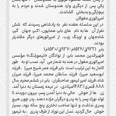
یکی پس از دیگری وارد هندوستان شدند و مردم را به
بیچارگی و بدبختی کشاندند.
امپراتوری مغولان
در این سلسله هفده نفر به پادشاهی رسیدند که شش
نفراز آن ها به نام های بابر، همایون، اکبر، جهان گیر،
شاه‌جهان و اورنگ زیب، از امپراتورهای دیگر مقتدرتر
بودند.
بابر (932ق/1526م-937ق/1530م)
ظهیرالدین محمد بابر، از نوادگان «تیمورلنگ» مؤسس
امپراتوری مغول در هند به شمار می آید. نسب او به طور
کامل به این ترتیب است بابر فرزند عمر شیخ میرزا ، فرزند
ابوسعید میرزا، فرزند سلطان محمد میرزا، فرزند میران
شاه، فرزند امیر تیمور صاحبقران. بابر در ششم محرم سال
888 قمری/1483میلادی، در نیمه زمستان به دنیا آمد.
زن ها از خوش حالی به دنیا آمدن پسر، بیرون دویدند تا
تولد نوزاد پسر را به پدر و دیگران مژده دهند. پدر چون هیچ
پسری نداشت و تنها صاحب دختری پنج ساله بود، بسیار
خوش حال گردید. نسل این نوزاد از طرف پدری ، به تیمور