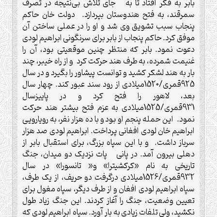
بابر به فکر افتاد تا به جای تلاش بی‌نتیجه در تصرف
سمرقند، به فتح هندوستان بپردازد. دولت خان حاکم
پنجاب سبب تشویق وی شد و او را در عملی ساختن آن
موفق کرد. حاکم پنجاب از بابر برای سرنگونی ابراهیم لودی
دعوت نمود. بابر که منتظر چنین موقعیتی بود، آن را
غنیمت شمرده، به طرف هند حرکت کرد و از راه خیبر، چند
بار به هند لشکر کشید و توانست پیشاور را بگیرد و در سال
925قمری/1520میلادی از رود سند عبور کند. چهار سال
بعد، لاهور را فتح کرد و در پاییزسال
931قمری/1525میلادی به عزم فتح بیشتر هند حرکت
نمود. این حمله پنجم او بود و با ده هزار نفر، به رویارویی
ابراهیم خان لودی افغانی پرداخت. ابراهیم لودی صد هزار
سرباز داشت. و با این سپاه بزرگ، برای استقبال بابر از
دهلی بیرون آمد. در پانی پات نزدیک دو میدان، جنگ
تاریخی به نام «کرکشیترا» و« تانسورا» در سال
932قمری/1526میلادی درگرفت دو حریف، از یک طرف،
سپاه ابراهیم لودی افغان و از طرف دیگر، سپاه مغول برای
تعیین وضعیت، جنگ را آغاز کردند. این جنگ زیاد طول
نکشید، ولی تلفات زیادی به بار آورد. سپاه ابراهیم لودی که