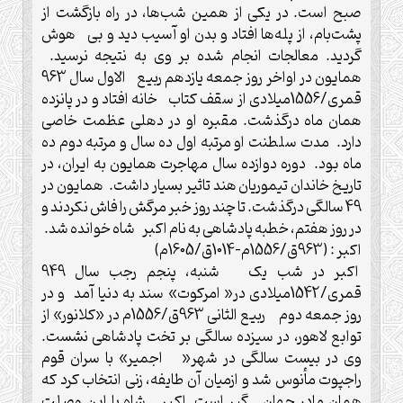
صبح است. در یکی از همین شب‌ها، در راه بازگشت از
پشت‌بام، از پله‌ها افتاد و بدن او آسیب دید و بی هوش
گردید. معالجات انجام شده بر وی به نتیجه نرسید.
همایون در اواخر روز جمعه یازدهم ربیع الاول سال 963
قمری/1556میلادی از سقف کتاب خانه افتاد و در پانزده
همان ماه درگذشت. مقبره او در دهلی عظمت خاصی
دارد. مدت سلطنت او مرتبه اول ده سال و مرتبه دوم ده
ماه بود. دوره دوازده سال مهاجرت همایون به ایران، در
تاریخ خاندان تیموریان هند تاثیر بسیار داشت. همایون در
49 سالگی درگذشت. تا چند روز خبر مرگش را فاش نکردند و
در روز هفتم، خطبه پادشاهی به نام اکبر شاه خوانده شد.
اکبر : (963ق/1556م-1014ق/1605م)
اکبر در شب یک شنبه، پنجم رجب سال 949
قمری/1542میلادی در« امرکوت» سند به دنیا آمد و در
روز جمعه دوم ربیع الثانی 963ق/1556م در «کلانور» از
توابع لاهور، در سیزده سالگی بر تخت پادشاهی نشست.
وی در بیست سالگی در شهر« اجمیر» با سران قوم
راجپوت مأنوس شد و ازمیان آن طایفه، زنی انتخاب کرد که
همان مادر جهان گیر است. اکبر شاه با این وصلت