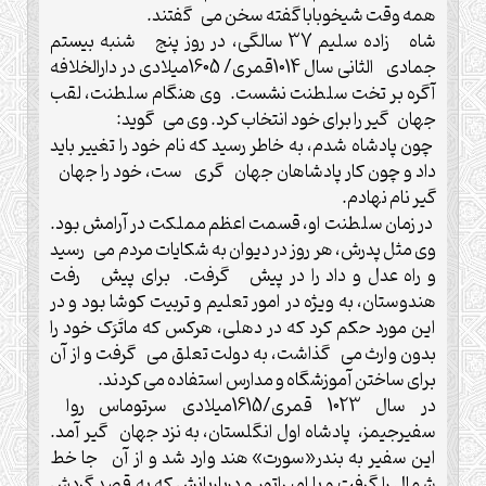
همه وقت شیخوبابا گفته سخن می گفتند.
شاه زاده سلیم 37 سالگی، در روز پنج شنبه بیستم
جمادی الثانی سال 1014قمری/ 1605میلادی در دارالخلافه
آگره بر تخت سلطنت نشست. وی هنگام سلطنت، لقب
جهان گیر را برای خود انتخاب کرد. وی می گوید:
چون پادشاه شدم، به خاطر رسید که نام خود را تغییر باید
داد و چون کار پادشاهان جهان گری ست، خود را جهان
گیر نام نهادم.
در زمان سلطنت او، قسمت اعظم مملکت در آرامش بود.
وی مثل پدرش، هر روز در دیوان به شکایات مردم می رسید
و راه عدل و داد را در پیش گرفت. برای پیش رفت
هندوستان، به ويژه در امور تعلیم و تربیت کوشا بود و در
این مورد حکم کرد که در دهلی، هرکس که ماتَرَک خود را
بدون وارث می گذاشت، به دولت تعلق می گرفت و از آن
برای ساختن آموزشگاه و مدارس استفاده می کردند.
در سال 1023 قمری/1615میلادی سرتوماس روا
سفیرجیمز، پادشاه اول انگلستان، به نزد جهان گیر آمد.
این سفیر به بندر«سورت» هند وارد شد و از آن جا خط
شمال را گرفت و با امپراتور و درباریانش که به قصد گردش