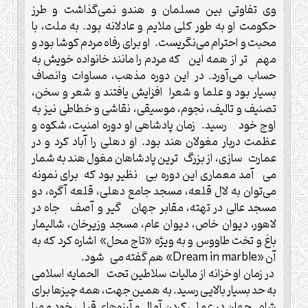
وی تفاوتی بین مسلمان و هندو نمی‌گذاشت و طرز
حکومت او به طور کلی ملایم و عادلانه بود. به ملت، با
محبت و احترام می‌نگریست. او برای رفاه مردم کوشا بود و
مهم تر از همه این که مردم را مانند خانواده خویش به
حساب می‌آورد. در این دوره مذهب، مساوات وانصاف
بسیار بود و علما و شعرا افزایش یافتند و شعر و سخن،
تصنیف و تالیف، نجوم، موسیقی، نقاشی و خطاطی نیز به
اوج خود رسید. زمان پادشاهی او دوره امنیت، شکوه و
عظمت دربار مغولان هند بود. او دهلی را آباد کرد و در
عمارت سازی، از بزرگ ترین پادشاهان مغول هند به شمار
می آمد معماری این دوره بی نظیر بود که برای نمونه
می‌توان به لال قلعه، مسجد جامع دهلی، قلعه آگره، دو
مسجد عالی در تهته، مقابر جهان گیر و آصف جاه در
لاهور، دیوان خاص، دیوان عام، مسجد وزیرخان، شالیمار
باغ و تخت طاووس و به ویژه «تاج محل» اشاره کرد که به
آن «Dream in marble» هم گفته می شود.
در زمان او خزانه از مالیات سلاطین تحت الحمایه اسلامی
به حد بسیار بالایی رسید. به همین جهت، همه چیزها برای
شاه جهان در عملی کردن آمال و آرزوهای قبلی خود مهیا