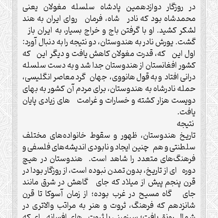
در روزگار دوازدهمین پادشاه سلسله مغولان یعنی
محمدشاه بود که نادر شاه، فرمان روای ایران به هند
لشکر کشید. او با گرفتن باج و خراج بسیار، به ایران باز
گشت. یورش نادر به هندوستان، دو نتیجه را به دنبال آورد:
اول این که، قدرت مغولان کاهش یافت و دیگر این که
کشور افغانستان از هندوستان جدا شد و به دست سلسله
درانی افتاد و به قول هانووی، جهان گرد معاصر انگلیسی،
حمله نادرشاه به هندوستان، برای مردم آن کشور به بهای
دویست هزار کشته و خسارات و غرامت های زیادی پایان
یافت.
نتیجه
تاریخ هندوستان، ظهور و سقوط خانواده‌های مختلف
سلطنتی و هم چنین ایجاد و نابودی اندیشه‌های فلسفی و
فرهنگ‌های متعدد را شاهد است. هندوستان در هیچ
دوره ای از تاریخ، بدون تمدن نبوده است، از روزگار بودا در
قرن پنجم پیش از میلاد که جای گاهش در شرق مانند
جای گاه مسیح در غرب بوده؛ از زمان آسوکا تا قرن
شانزدهم که فرهنگ، ثروت و هنر به مراتب والاتری در
شمال رونق یافت؛ سرزمینی با ثروت های افسانه ای که