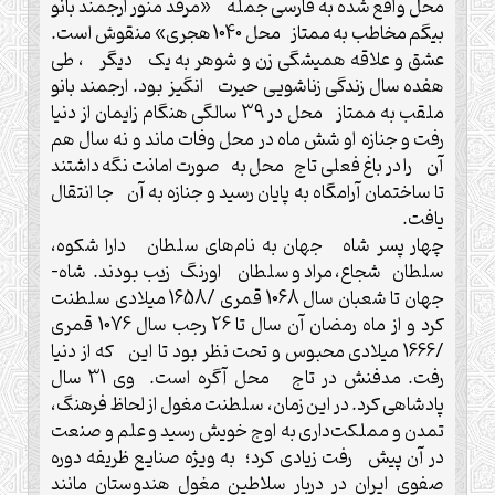
محل واقع شده به فارسی جمله «مرقد منور ارجمند بانو
بیگم مخاطب به ممتاز محل 1040 هجری» منقوش است.
عشق و علاقه همیشگی زن و شوهر به یک دیگر ، طی
هفده سال زندگی زناشویی حیرت انگیز بود. ارجمند بانو
ملقب به ممتاز محل در 39 سالگی هنگام زایمان از دنیا
رفت و جنازه او شش ماه در محل وفات ماند و نه سال هم
آن را در باغ فعلی تاج محل به صورت امانت نگه داشتند
تا ساختمان آرامگاه به پایان رسید و جنازه به آن جا انتقال
یافت.
چهار پسر شاه جهان به نام‌های سلطان دارا شکوه،
سلطان شجاع، مراد و سلطان اورنگ زیب بودند. شاه-
جهان تا شعبان سال 1068 قمری /1658 میلادی سلطنت
کرد و از ماه رمضان آن سال تا 26 رجب سال 1076 قمری
/1666 میلادی محبوس و تحت نظر بود تا این که از دنیا
رفت. مدفنش در تاج محل آگره است. وی 31 سال
پادشاهی کرد. در این زمان، سلطنت مغول از لحاظ فرهنگ،
تمدن و مملکت‌داری به اوج خویش رسید و علم و صنعت
در آن پیش رفت زیادی کرد؛ به ویژه صنایع ظریفه دوره
صفوی ایران در دربار سلاطین مغول هندوستان مانند