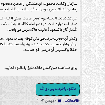
سازمان وکالت، مجموعه ‏اى متشکل از امامان معصوم: و عد
پیشبرد اهداف دینی خود را محقق سازند. وظایف این ساز
این تشکیلات از نیمه دوم عصر امامت، یعنى از زمان امام
صغرا استمرار داشت. در عصر امام کاظم علیه السلام 
اقتدار آنان با تشدید فعالیت ‏ها گسترش می‏ یافت.
وکلاى آن حضرت در نقاطی مثل کوفه، بغداد، مدینه، مص
بزرگوارشان تأسیس کرده بودند، نه­تنها حفظ کنند بلک
حفظ و گسترش آن بررسی خواهد شد.
برای مشاهده متن کامل مقاله فایل را دانلود نمایید.
دانلود با فرمت پی دی اف
مقالات
6 بهمن 1403