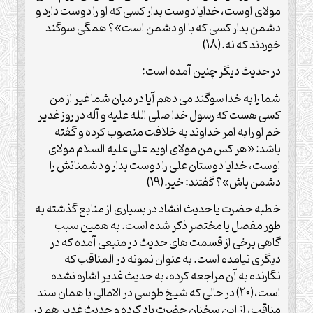
مولای اوست، خدایا دوست بدار کسی که او را دوست دارد و
دشمن بدار کسی که با او دشمن است»؟ همگی سوگند
خوردند که نه.(18)
در حدیث دیگر چنین آمده است:
شما را به خدا سوگند می دهم آیا در میان شما غیر از من
کسی هست که رسول خدا صلی الله علیه و آله در روز غدیر
خم او را به امر خداوند به خلافت منصوب کرده و گفته
باشد: «هر کس من مولای اویم علی علیه السلام مولای
اوست، خدایا دوستان علی را دوست بدار و دشمنانش را
دشمن باش»؟ گفتند: خیر.(19)
خطبه حضرت یا حدیث انشاد در بسیاری از منابع گذشته به
طور مفصل یا مختصر ذکر شده است. به همین سبب
گاهی برخی از قسمت های حدیث در منبعی آمده که در
دیگری نیامده است. به عنوان نمونه در المناقب که
نگارنده به آن مراجعه کرده، به حدیث غدیر اشاره نشده
است،(20) در حالی که شیخ طوسی در الامالی با همان سند
مناقب، از این سخنان حضرت یاد کرده و حدیث غدیر هم در