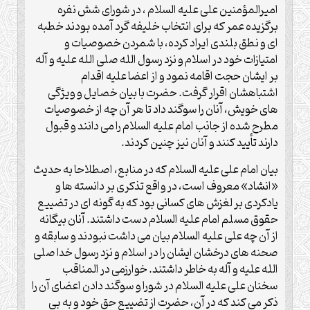
امیرالمؤمنین علی علیه السلام ، در شورای شش نفره
برگزیده عمر که برای انتخاب خلیفه گرد آمده بودند خطبه
ای و نطق بلندی ایراد کرده، با شمردن خصوصیات و
امتیازات خود در اسلام و نزد رسول الله صلی الله علیه و آله
بر ایشان حجت اقامه نمود و از اعضا علیه اقدام
اشتباهشان اقرار گرفت. حضرت با بیان خصایل و ویژگی
های خویش، آنان را سوگند داد تا هر آن چه از خصوصیات
مطرح شده از جانب امام علیه السلام را می دانند و قبول
دارند تأیید کنند و آنان نیز چنین کردند.
بیان امام علی علیه السلام که در منابع، اصطلاحا به حدیث
«انشاد» معروف است، در واقع تذکری بر دانسته ها و
یادکردی بر لغزش های کسانی بود که به گونه ای در تضییع
حقوق مسلم امام علیه السلام دست داشتند. آنان بیگانه
از آن چه علی علیه السلام بیان می داشت نبودند و سابقه و
صحنه های درخشان ایشان را در اسلام و نزد رسول خدا صلی
الله علیه و آله به خاطر داشتند. خوارزمی در المناقب
سخنان علی علیه السلام در شورا و سوگند دادن اعضای آن را
ذکر می کند که در آن، حضرت از تضییع حق خود و به بی