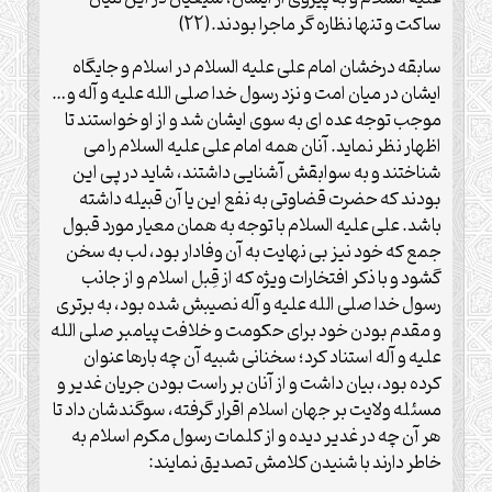
ساکت و تنها نظاره گر ماجرا بودند.(22)
سابقه درخشان امام علی علیه السلام در اسلام و جایگاه
ایشان در میان امت و نزد رسول خدا صلی الله علیه و آله و…
موجب توجه عده ای به سوی ایشان شد و از او خواستند تا
اظهار نظر نماید. آنان همه امام علی علیه السلام را می
شناختند و به سوابقش آشنایی داشتند، شاید در پی این
بودند که حضرت قضاوتی به نفع این یا آن قبیله داشته
باشد. علی علیه السلام با توجه به همان معیار مورد قبول
جمع که خود نیز بی نهایت به آن وفادار بود، لب به سخن
گشود و با ذکر افتخارات ویژه که از قِبل اسلام و از جانب
رسول خدا صلی الله علیه و آله نصیبش شده بود، به برتری
و مقدم بودن خود برای حکومت و خلافت پیامبر صلی الله
علیه و آله استناد کرد؛ سخنانی شبیه آن چه بارها عنوان
کرده بود، بیان داشت و از آنان بر راست بودن جریان غدیر و
مسئله ولایت بر جهان اسلام اقرار گرفته، سوگندشان داد تا
هر آن چه در غدیر دیده و از کلمات رسول مکرم اسلام به
خاطر دارند با شنیدن کلامش تصدیق نمایند: