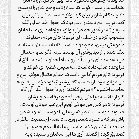
خداوند به رسولش دستور داد که ولیّ امر مردم را به آنان
بشناساند و همان گونه که نماز، زکات و حج شان را توضیح
داد و احکام شان را بیان کرد، ولایت مسلمانان را نیز بیان
کند. در پی این دستور الهی بود که رسول خدا صلی الله
علیه و آله در غدیر خم مرا به ولایت و زمام داری مسلمانان
منصوب کرد و در خطبه ای فرمود: «ای مردم، خداوند
مأموریتی بر عهده من نهاده است که به سبب آن سینه ام
تنگ شده و از نپذیرفتن آن توسط مردم نگرانم و احتمال
می دهم عده ای زیر بار آن نروند، اما خداوند از عدم ابلاغ آن
مرا وعده عذاب داده است…» سپس خطبه ای خواند و
فرمود: «ای مردم آیا می دانید که خدای متعال مولای من و
من مولای مؤمنان هستم که بیشتر از خود مؤمنان به آن ها
صاحب اختیارم؟» مردم گفتند: آری یا رسول اللّه . آن گاه
اظهار داشت: «یا علی برخیز!» من برخاستم و ایشان
فرمود: «هر کس من مولای اویم این علی مولای اوست.
خداوندا دوست بدار هر کسی علی را دوست دارد و دشمن
باش هر که با علی دشمنی ورزد…» همه [جمعیت حاظر در
مسجد با شنیدن کلام امام علی علیه السلام حضرت را
تصدیق کرده [گفتند: آری ما این سخنان را شنیده و به