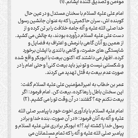
موءمن و تصدیق کننده ایشانم.(1)
امام علی علیه السلام با سخنان مستدل و در عین حال
کوبنده اش، سران حاکمیتی را که به عنوان جانشین رسول
خدا صلی الله علیه و آله جامه خلافت را بر تن کرده و از
دست علی علیه السلام درآورده بودند، به چالش می کشید.
از همین رو آنان گاهی با نرمش و اعتراف به فضایل و
شایستگی های حضرت، و گاهی با تندی با ایشان برخورد
کرده، اظهار می داشتند که اکنون بیعت با ابوبکر واقع شده
و شکستنی نیست و تو نیز باید بیعت کنی! و حتی امام را در
صورت عدم بیعت به قتل تهدید می کردند.
عمر بن خطاب به امیرالمؤمنین علی علیه السلام گفت:
این سخنان باطل را رها کرده، بیعت کن. امام فرمود: اگر
بیعت نکنم چه؟ گفتند: در آن وقت تو را می کشیم.(2)
امام علیه السلام با یادآوری اخوت خود با پیامبر صلی الله
علیه و آله به آنان فرمود: «در آن صورت، بنده خدا و برادر
رسول خدا را کشته اید؟!» ابوبکر برادری علی علیه السلام و
پیامبر صلی الله علیه و آله را که تمام مسلمانان می