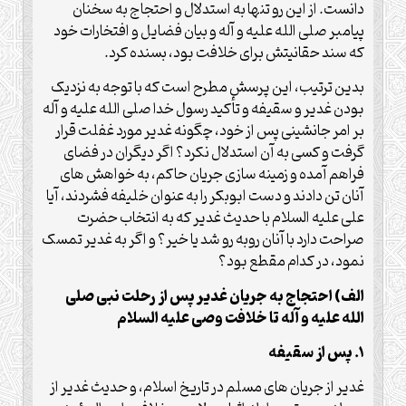
دانست. از این رو تنها به استدلال و احتجاج به سخنان
پیامبر صلی الله علیه و آله و بیان فضایل و افتخارات خود
که سند حقانیتش برای خلافت بود، بسنده کرد.
بدین ترتیب، این پرسش مطرح است که با توجه به نزدیک
بودن غدیر و سقیفه و تأکید رسول خدا صلی الله علیه و آله
بر امر جانشینی پس از خود، چگونه غدیر مورد غفلت قرار
گرفت و کسی به آن استدلال نکرد؟ اگر دیگران در فضای
فراهم آمده و زمینه سازی جریان حاکم، به خواهش های
آنان تن دادند و دست ابوبکر را به عنوان خلیفه فشردند، آیا
علی علیه السلام با حدیث غدیر که به انتخاب حضرت
صراحت دارد با آنان روبه رو شد یا خیر؟ و اگر به غدیر تمسک
نمود، در کدام مقطع بود؟
الف) احتجاج به جریان غدیر پس از رحلت نبی صلی
الله علیه و آله تا خلافت وصی علیه السلام
1. پس از سقیفه
غدیر از جریان های مسلم در تاریخ اسلام، و حدیث غدیر از