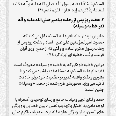
السلام شیئا قاله فیه رسول اللّه صلی الله علیه و آله علانیة
للعامة إلاّ ذکرهم إیاه. قالوا: اللهم نعم.(6)
2. هفت روز پس از رحلت پیامبر صلی الله علیه و آله
(در خطبه وسیله)
جابر بن یزید از امام باقر علیه السلام نقل می کند که
حضرت امیرالمؤمنین علی علیه السلام هفت روز پس از
رحلت رسول مکرم اسلام و وقتی که از جمع آوری قرآن
فراغت یافت، خطبه ای ایراد کرد.(7)
در این خطبه طولانی که به خطبه «وسیله» معروف است،
(8) امام علیه السلام به مسئله غدیر اشاره می کند و با
تشریح و تذکر واقعه غدیر بر حقانیت خود برای خلافت
تأکید می ورزد. محورهای طرح شده در خطبه «وسیله»
چنین است:
حمد و ثنای الهی و بیانات جامع و رسای توحیدی (همراه با
توجه دادن به اخلاق و تهذیب نفس)، بیان خصایل و ویژگی
های انسان، بیان ویژگی ها و مقام برجسته پیامبراکرم صلی