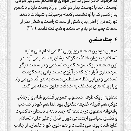
که فرمود: «هر کس که من مولای او هستم علی نیز مولای
اوست، خدایا دوست بدار هر کس او را دوست دارد و دشمن
بدار کسی که با او دشمنی کند» برخیزند و شهادت دهند.
دوازده تن از اهل بدر، شش از سمت راست و شش نفر از
سمت چپ منبر به پا خاستند و شهادت دادند.(33)
4. جنگ صفین
صفین دومین صحنه رویارویی نظامی امام علی علیه
السلام در دوران خلافت کوتاه ایشان به شمار می آید. در
این صحنه در یک سو حاکمیت اسلامی و در سمت دیگر،
سردمداری قرار دارد که در آرزوی دست یابی به حکومت
اسلامی و برپایی نظام سلطنتی دست به هر اقدامی می زند
و با بهانه های مختلف به خلافت علوی حمله می کند.
معاویه از یک طرف، منصوب عمر بر قلمرو شام و از جانب
دیگر، هم قبیله خلیفه مقتول بود، لذا هم خود را صاحب
پشتوانه معنوی در جامعه که چند دهه با دستان حاکمیت
و فضای سیاسی اجتماعی دوران قبل از علی علیه السلام
اداره شده بود، می دانست و هم خون خواه عثمان. از جانب