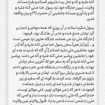
الله علیه و آله و اهل بیت علیهم السلام و طرح مسئله
ولایت، تبیین جایگاه خود نزد رسول خدا صلی الله علیه و
آله و یادآوری مسئله جانشینی آن حضرت(9) و بیان واقعه
غدیر.
رسول مکرم اسلام در آن روزی که همه مهاجر و انصار بر
گرد ایشان جمع شده و جا بر آن ها تنگ بود، فرمود:
[جایگاه علی نزد من همانند جایگاه هارون نزد عیسی است
و…] و [باز هم] سخن رسول خدا صلی الله علیه و آله [در
مورد جانشینی علی علیه السلام [آن گاه که شنیدند عده ای
خود را جانشین پیامبر صلی الله علیه و آله می دانند. پیامبر
صلی الله علیه و آله به سفر حج که آخرین سفر ایشان
بودند، رفت و در بازگشت در منطقه غدیر خم دستور دادند
تا شبه منبری برایش برپا کردند. ایشان بر منبر بالا رفت و
بازوی مرا گرفته، بلند کردند به گونه ای که سفیدی زیر
بغلشان نمودار شد و با صدای بلند در میان جماعت
فرمودند: «هر که را من مولای اویم، علی مولای اوست،
خدایا کسی که علی را دوست دارد دوست بدار و کسی که
علی را دشمن است دشمن بدار». قبول ولایتم عین ولایت