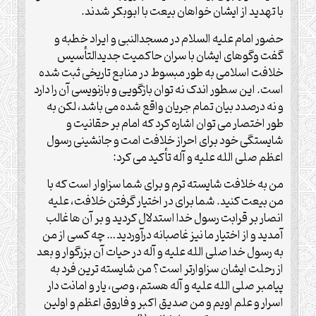
با تهدید از ایشان خواهان بیعت با ابوبکر شدند.
حضور امام علیه السلام در مسجدالنبی و ایراد خطبه و
گفت وگوهای ایشان با سران حاکمیت جدیدالتأسیس
خلافت اسلامی به طور مبسوط در منابع تاریخی ثبت شده
است. این سطور اندک نه توان بازگویی و بازنویسی آن را دارد
و نه درصدد بیان تمام جریان واقع شده می باشد، لکن به
طور اختصار می توان اشاره کرد که امام بر حقانیت و
شایستگی خود برای احراز خلافت امت و جانشینی رسول
اعظم صلی الله علیه و آله تأکید می کرد:
من به خلافت شایسته ترم و برای شما سزاوار است که با
من بیعت کنید. شما برای در اختیار گرفتن خلافت، علیه
انصار بر قرابت رسول خدا استدلال کردید و بر آن ها غالب
آمدید و از اختیار ما نیز غاصبانه درآوردید… چه کسی از من
به رسول خدا صلی الله علیه و آله در حیات آن بزرگوار و بعد
از رحلت ایشان سزاوارتر است؟ من شایسته ترین فرد به
پیامبر صلی الله علیه و آله هستم، وصی، یار و امانت دار
اسرار و علم اویم و من صدیق اکبر و فاروق اعظم و اولین