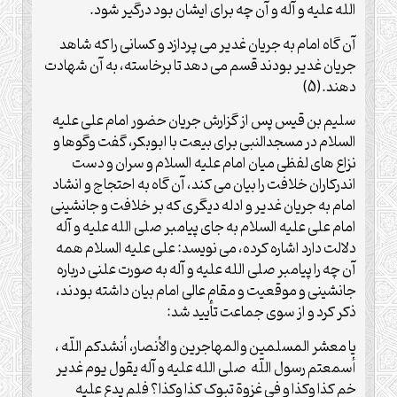
الله علیه و آله و آن چه برای ایشان بود درگیر شود.
آن گاه امام به جریان غدیر می پردازد و کسانی را که شاهد
جریان غدیر بودند قسم می دهد تا برخاسته، به آن شهادت
دهند.(5)
سلیم بن قیس پس از گزارش جریان حضور امام علی علیه
السلام در مسجدالنبی برای بیعت با ابوبکر، گفت وگوها و
نزاع های لفظی میان امام علیه السلام و سران و دست
اندرکاران خلافت را بیان می کند، آن گاه به احتجاج و انشاد
امام به جریان غدیر و ادله دیگری که بر خلافت و جانشینی
امام علی علیه السلام به جای پیامبر صلی الله علیه و آله
دلالت دارد اشاره کرده، می نویسد: علی علیه السلام همه
آن چه را پیامبر صلی الله علیه و آله به صورت علنی درباره
جانشینی و موقعیت و مقام عالی امام بیان داشته بودند،
ذکر کرد و از سوی جماعت تأیید شد:
یا معشر المسلمین والمهاجرین والأنصار، أنشدکم اللّه ،
أسمعتم رسول اللّه صلی الله علیه و آله یقول یوم غدیر
خم کذا وکذا و فی غزوة تبوک کذا وکذا؟ فلم یدع علیه