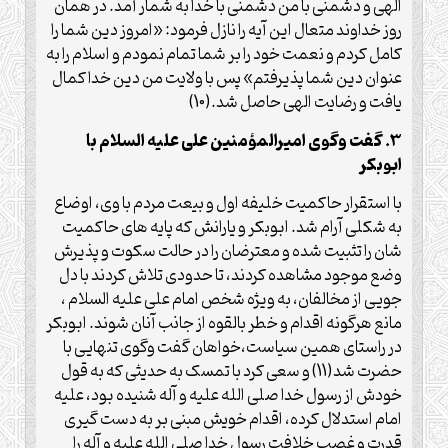
الهی و دشمنی با من دشمنی با خدا به شمار آمد. در همان
روز خداوند متعال این آیه را نازل فرمود: «امروز دین شما را
کامل کردم و نعمت خود را بر شما تمام نمودم و اسلام را به
عنوان دین شما پذیرفتم» پس با ولایت من دین خدا کمال
یافت و رضایت الهی حاصل شد.(10)
3. گفت وگوی امیرالمؤمنین علی علیه السلام با
ابوبکر
با استقرار حاکمیت خلیفه اول و بیعت مردم با وی، اوضاع
به شکلی آرام شد. ابوبکر و یارانش که پایه های حاکمیت
شان را تثبیت شده و معترضان را در حالت سکوت و پذیرش
وضع موجود مشاهده کردند، تا حدودی تلاش کردند با دل
جویی از مخالفان، به ویژه شخص امام علی علیه السلام ،
مانع هرگونه اقدام و خطر بالقوه از جانب آنان شوند. ابوبکر
در راستای همین سیاست،خواهان گفت وگوی تنهایی با
حضرت شد(11) و سعی کرد با تمسک به حدیثی که به قول
خودش از رسول خدا صلی الله علیه و آله شنیده بود، علیه
امام استدلال کرده، اقدام خویش مبنی بر به دست گیری
قدرت و غصب خلافت رسول خدا صلی الله علیه و آله را