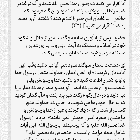
آیا اقرار می کنید که رسول خدا صلی الله علیه و آله در غدیر
خم مرا طلبید و ولایتم را اعلام نمود و آن گاه فرمود: که
حاضران به غایبان این خبر را اعلام کنند؟ گفتند: آری قسم
به خدا [اقرار می کنیم].(23)
حضرت پس از یادآوری سابقه و گذشته پر از جلال و شکوه
خود در اسلام و تمسک به آیات الهی و… به روز غدیر و
مسئله مهم ولایت مسلمانان اشاره می کند:
ای جماعت شما را سوگند می دهم، آیا می دانید وقتی این
آیات نازل گردید: «ای اهل ایمان، خداوند متعال، رسول خدا
و اولوالامر را اطاعت کنید» و «تنها خدا و رسولش ولی
شماست و آن هایی که ایمان آوردند و همان ها که نماز برپا
می دارند و در حال رکوع زکات می پردازند» و «آیا گمان کردید
که به حال خود رها می شوید، در حالی که خداوند هنوز
کسانی از شما را که جهاد کردند و غیر از خدا و رسولش و
مؤمنین را محرم اسرار خویش نمی دانند»، مردم از رسول
خدا صلی الله علیه و آله پرسیدند: یا رسول اللّه این آیات
شامل همه مؤمنان است یا اختصاص به بعضی دارد؟