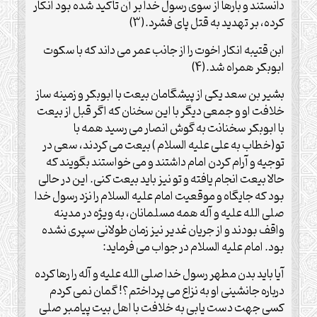
دانستند و بارها از سوی رسول خدا بر آن تأکید شده بود انکار
کرده، بر تهدید به قتل پای فشرد.(3)
ابن قتیبه انکار اخوت را از جانب عمر می داند که با سکوت
ابوبکر همراه شد.(4)
بشیر بن سعد یکی از پیشگامان بیعت با ابوبکر و زمینه ساز
خلافت او و جمعی دیگر با این سخنان که اگر قبل از بیعت
با ابوبکر سخنانت به گوش انصار می رسید همه با
تو(خطاب به علی علیه السلام ) بیعت می کردند، سعی در
توجیه و آرام کردن امام داشتند و می خواستند بگویند که
حالا بیعت انجام یافته و تو نیز باید بیعت کنی. این در حالی
بود که جایگاه و موقعیت امام علیه السلام را نزد رسول خدا
صلی الله علیه و آله همه مسلمانان، به ویژه در مدینه
واقف بودند و از جریان غدیر نیز زمان طولانی سپری نشده
بود. امام علیه السلام در جواب می فرماید:
آیا باید بدن مطهر رسول خدا صلی الله علیه و آله را رها کرده
درباره جانشینی او به نزاع می پرداختم؟! گمان نمی کردم
کسی جهت دست یابی به خلافت با اهل بیت پیامبر صلی