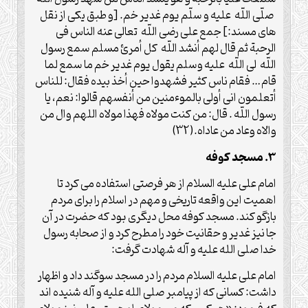
صلّی اللّه علیه و سلّم یوم غدیر خم. [و طبق یکی از نقل
های مسند:] جمع علی رضی اللّه تعالی عنه الناس فی
الرحبة ثم قال لهم أنشد اللّه کل أمرئ مسلم سمع رسول
اللّه لی اللّه علیه وسلم یقول یوم غدیر خم ما سمع لما
قام… فقام ناس کثیر فشهدوا حین أخذ بیده فقال: للناس
أتعلمون انی أولی بالموءمنین من أنفسهم قالوا: نعم، یا
رسول اللّه . قال: من کنت مولاه فهذا مولاه اللهم وال من
والاه وعاد من عاداه.(32)
3. مسجد کوفه
امام علی علیه السلام از هر فرصتی استفاده می کرد تا
اهمیت این واقعه تاریخی و مهم در اسلام را برای مردم
بازگو کند. مسجد کوفه محل دیگری بود که حضرت در آن
جا نیز غدیر و حقانیت خود را مطرح کرد و از صحابه رسول
خدا صلی الله علیه و آله شهادت گرفت:
امام علی علیه السلام مردم را در مسجد سوگند داد و اظهار
داشت: کسانی که از پیامبر صلی الله علیه و آله شنیده اند