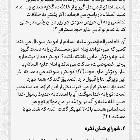
باشم. اما تو از من دل گیر و از خلافت، گلایه مندی و… امام
علیه السلام در پاسخ می فرماید: اگر رغبتی به خلافت
نداشتی و به آن حریص نبودی چرا زیر بار آن رفتی، در حالی
که به عدم توانایی های خود معترفی؟!
آن گاه امیرالمؤمنین علیه السلام از ابوبکر سوءال می کند:
کسی که می خواهد زمام امور مسلمانان را به دست گیرد
باید چه ویژگی هایی داشته باشد؟ ابوبکر بعد از برشماری
برخی خصوصیات، ساکت می ماند و امام علیه السلام با
بیان ویژگی های خود،(13) ابوبکر را سوگند می دهد که اگر
این ویژگی ها را قبول دارد، تصدیق کند که همه مورد
تصدیق ابوبکر قرار می گیرد. یکی از این فرازها حدیث غدیر
است: تو را به خدا سوگند، آیا با استناد به حدیث رسول خدا
صلی الله علیه و آله در روز غدیر، من مولای تو و هر
مسلمانی هستم یا نه؟ ابوبکر گفت: البته که شما مولا
هستید.(14)
4. شورای شش نفره