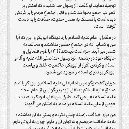
توجیه نماید. او گفت: از رسول خدا شنیده که امتش بر
گمراهی جمع نخواهد شد و وقتی اجتماع مردم را بر گردش
دیده است با تمسک به همان حدیث، خلافت را به دست
گرفته است.
در مقابل، امام علیه السلام با رد دیدگاه ابوبکر و این که آیا
من و کسانی که در اجتماع حضور نداشتند و مخالف به
شمار می آیند، جزء امت نیستند؟(12) با طرح فضایل و
جایگاه خود در جامعه، نزد رسول خدا صلی الله علیه و آله و
اسلام و گرفتن اقرار از ابوبکر، حاکمیت خلفا و ریاست
ابوبکر بر دنیای اسلام را مردود می شمرد.
جریان گفت وگو میان امام علی علیه السلام و ابوبکر را امام
صادق علیه السلام به نقل از پدر بزرگوارش از امام سجاد
علیه السلام نقل می کند. طبق این نقل، ابوبکر درصدد دل
جویی از علی علیه السلام برآمده، به ایشان می گوید:
من برای خلافت، زمینه چینی نکرده و رغبتی به آن نداشتم؛
نه به خلافت حریصم و نه توان آن را دارم، چون نه ثروتی دارم
و نه قبیله ای که با اتکا به آن ها به فکر غلبه بر دیگران