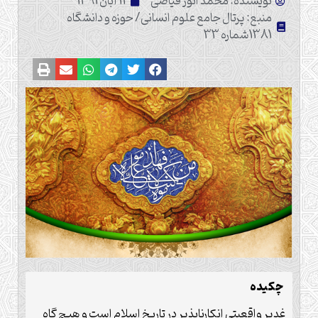
نویسنده: محمد انور فیاضی
11 آبان 1391
منبع: پرتال جامع علوم انسانی/ حوزه و دانشگاه
1381شماره 33
چکیده
غدیر واقعیتی انکارناپذیر در تاریخ اسلام است و هیچ گاه