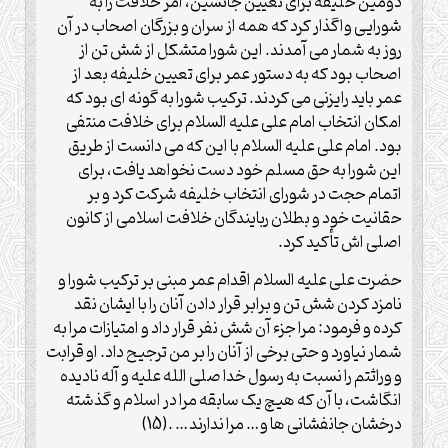
دومین خلیفه برای تعیین جانشین، امر خلافت را به
شورایی واگذار کرد که همه از سران و بزرگان اصحاب در آن
روز به شمار می آمدند. این شورا متشکل از شش تن از
اصحاب بود که به دستور عمر برای تعیین خلیفه بعد از
عمر باید رایزنی می کردند. ترکیب شورا به گونه ای بود که
امکان انتخاب امام علی علیه السلام برای خلافت منتفی
بود. امام علی علیه السلام با این که می دانست از طریق
این شورا به حق مسلم خود دست نخواهد یافت، برای
اتمام حجت در شورای انتخاب خلیفه شرکت کرد و بر
حقانیت خود و بطلان ربایندگان خلافت اسلامی از کانون
اصلی اش تأکید کرد.
حضرت علی علیه السلام اقدام عمر مبنی بر ترکیب شورا و
نامزد کردن شش تن و برابر قرار دادن آنان را با ایشان نقد
کرده و فرمود: مرا جزء آن شش نفر قرار داد و امتیازات مرا به
شمار نیاورد و حتی برخی از آنان را بر من ترجیح داد. او قرابت
و وراثتم را نسبت به رسول خدا صلی الله علیه و آله نادیده
انگاشت، با آن که هیچ یک سابقه مرا در اسلام و گذشته
درخشان جانفشانی ها و… مرا ندارند… .(15)