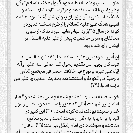
عنوان اساس و بنمایه نظام مورد قبول مکتب اسلام تازگی
و طراوتش را از دست ندهد و مرکزیت تازه دنیای اسلام و
خلافت اسلامی با آن و زوایای پنهان شان آشنا شود. علامه
امینی هدف علی علیه السلام را از طرح مسئله غدیر در
کوفه در سال 35ق رد اتهام هایی می داند که از سوی
مخالفان و سران حاکمیت پیش از علی علیه السلام بر
ایشان وارد شده بود:
إن أمیر الموءمنین علیه السلام لما بلغه اتهام الناس له
فیما کان یرویه من تقدیم رسول اللّه صلی اللّه علیه وآله
إیّاه علی غیره، و نوزع فی خلافته حضر فی مجتمع الناس
بالرحبة فی الکوفة و استنشدهم بحدیث الغدیر، ردا علی من
نازعه فیها.(29)
خوشبختانه بسیاری از منابع شیعه و سنی، مناشده و گفتار
امام و نیز شهادت آنانی که غدیر را مشاهده و سخنان رسول
خدا را شنیده بودند، ثبت کرده است.(30) ابن کثیر در
البدایه و النهایه به نقل از مسند احمد و سایر منابع،
مناشده و سوگند دادن امام را نقل می کند:(31) … قال:
سمعت علیا بالرحبة و هو ینشد الناس من شهد رسول اللّه