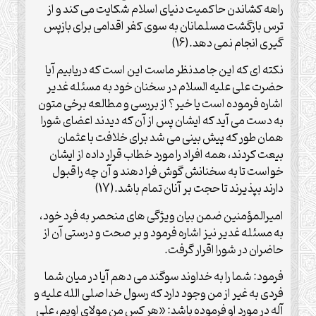
راهه کشاندن حاکمیت دنیای اسلام شکایت می کند و از
ترس بازگشت مسلمانان به سوی کفر اقدامی برای بازپس
گیری انجام نمی دهد.(16)
نکته ای که این جا مدنظر ماست این است که دریابیم آیا
حضرت علی علیه السلام در سخنان خود به مسئله غدیر
اشاره فرموده است یا خیر؟ از بررسی و مطالعه برخی متون
به دست می آید که ایشان پس از آن که دیدند اعضای شورا
همان طور که پیش بینی می شد برای خلافت با عثمان
بیعت کردند، همه افراد را مورد خطاب قرار داده از ایشان
خواست تا به سخنانش گوش فرا دهند و آن چه را قبول
دارند بپذیرند تا حجت بر آنان تمام باشد.(17)
امیرالمؤمنین ضمن بیان ویژگی های منحصر به فرد خود،
به مسئله غدیر نیز اشاره فرمود و بر صحت و درستی آن از
حاضران در شورا اقرار گرفت.
فرمود: شما را به خداوند سوگند می دهم آیا در میان شما
فردی به غیر از من وجود دارد که رسول خدا صلی الله علیه و
آله در مورد او فرموده باشد: «هر کس من مولای اویم، علی