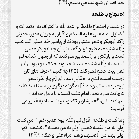
صداقت آن شهادت می دهیم.(24)
احتجاج با طلحه
در همین اجتماع طلحة بن عبداللّه با اعتراف به افتخارات و
فضایل امام علی علیه السلام و اقرار به جریان غدیر، حدیثی
را که ابوبکر و عمر مدعی بودند از پیامبر خدا صلی الله علیه
و آله شنیده، مطرح کرد و گفت: با آن چه ابوبکر مدعی
است و یارانش او را تصدیق می کنند که از رسول خدا صلی
الله علیه و آله شنیده است: خداوند خلافت و نبوت را در
اهل بیت جمع نمی کند،(25) چه کنیم؟ حرف های تان
درست است، لکن در مقابل، عده ای [چهار نفر: عمر،
ابوعبیده، سالم و معاذ] به گونه دیگری بر مسئله خلافت
شهادت می دهند. امام علیه السلام با باطل خواندن
شهادت آنان، گفتارشان را تکذیب و با استناد به غدیر می
فرماید:
وما قلت یا طلحة: قول نبی اللّه یوم غدیر خم: ” من کنت
أولی به من نفسه فعلی أولی به من نفسه “. فکیف أکون
أولی بهم من أنفسهم وهم أمراء علی و حکام؟(26)