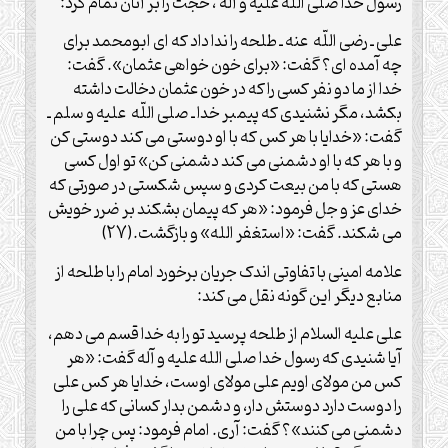
رسول خدا صلی الله علیه و آله ، حجت را بر آنان تمام کرد:
علی ـ رضی اللّه عنه ـ طلحه را ندا داد که ای ابومحمد برای
چه آمده ای؟ گفت: «برای خون خواهی عثمان». گفت:
خدا از ما دو نفر کسی را که در خون عثمان دخالت داشته
بکشد، مگر نشنیدی که پیمبر خدا ـ صلی اللّه علیه و سلم ـ
گفت: «خدایا با هر کس که با او دوستی می کند دوستی کن
و با هر که با او دشمنی می کند دشمنی کن» تو اول کسی
هستی که با من بیعت کردی و سپس شکستی در صورتی که
خدای عز و جل فرمود: «هر که پیمان بشکند بر ضرر خویش
می شکند. گفت: «استغفر الله» و بازگشت.(27)
علامه امینی با تفاوتی اندک جریان برخورد امام را با طلحه از
منابع دیگر این گونه نقل می کند:
علی علیه السلام از طلحه پرسید تو را به خدا قسم می دهم،
آیا شنیدی که رسول خدا صلی الله علیه و آله گفت: «هر
کس من مولای اویم علی مولای اوست، خدایا هر کس علی
را دوست دارد دوستش دار، و دشمن بدار کسانی که علی را
دشمنی می کنند»؟ گفت: آری. امام فرمود: پس چرا با من