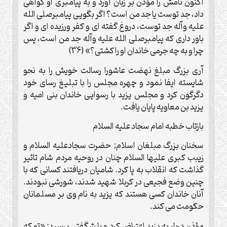
اکنون نامش را مؤذن بر زبان آورد و به پیامبری او گواهی
داد، جد توست یا جد من است؟ اگر بگویی پیامبرصلی الله
علیه وآله جد توست، دروغ گفته ای و کفر ورزیده ای و اگر
باور داری که پیامبرصلی الله علیه وآله جد من است، پس
چرا و به چه جرمی خاندان او را کشتی؟» (36)
آری بزرگ مبلغ نهضت عاشورا رسالت خویش را به نحو
شایسته ایفا نمود و چهره مجلس را با تبلیغ رسای خود
دگرگون کرد و مجلس یزید با رسوایی خاندان بنی امیه و
یزید بن معاویه پایان یافت.
بازتاب خطبه امام سجاد علیه السلام
سخنان بزرگ مبلغان اسلام; حضرت سجادعلیه السلام و
زیبب کبری علیها السلام چنان در روحیه مردم شام تاثیر
گذاشت که انقلاب به پا کرد. شامیان دریافتند کسانی که با
چنین وضع فجیعی در کربلا شهید شدند، شورشی نبودند.
آنان خاندان کسی هستند که یزید به نام وی بر مسلمانان
حکومت می کند.
مؤذن دربار به یزید اعتراض کرد و با شگفتی پرسید: «تو که