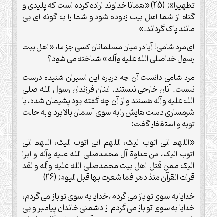
تطهیرا»; (25) «همانا خداوند اراده کرده است که پلیدی و
گناه از شما اهل بیت زدوده شود و شما را به گونه ای بی
مانند پاک گرداند.»
ای مرد شامی! آیا در میان مسلمانان کسی جز ما، «اهل بیت
رسول خداصلی الله علیه وآله » شناخته می شود؟
مرد شامی دانست آن چه درباره این اسیران شنیده درست
نیست. آنان خارجی نیستند. اینان فرزندان رسول الله صلی
الله علیه وآله هستند و از آن چه گفته بود پشیمان شده، با
شرمساری دست هایش را به سوی آسمان بالا برد و به حالت
توبه و استغفار گفت:
«اللهم انی اتوب الیک، اللهم انی اتوب الیک، اللهم انی
اتوب الیک، من عداوة آل محمدصلی الله علیه وآله و ابرا
الیک ممن قتل اهل بیت محمدصلی الله علیه وآله و لقد
قرات القرآن منذ دهر فما شعرت بها قبل الیوم; (26)
خدایا به سوی تو باز می گردم، خدایا به سوی تو باز می گردم،
خدایا به سوی تو باز می گردم از دشمنی خاندان پیامبر و بی