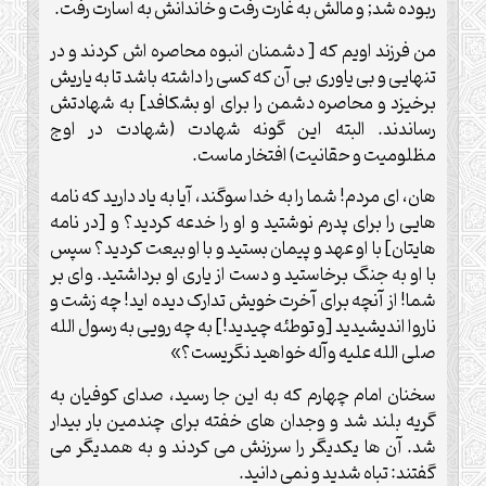
ربوده شد; و مالش به غارت رفت و خاندانش به اسارت رفت.
من فرزند اویم که [ دشمنان انبوه محاصره اش کردند و در
تنهایی و بی یاوری بی آن که کسی را داشته باشد تا به یاریش
برخیزد و محاصره دشمن را برای او بشکافد] به شهادتش
رساندند. البته این گونه شهادت (شهادت در اوج
مظلومیت و حقانیت) افتخار ماست.
هان، ای مردم! شما را به خدا سوگند، آیا به یاد دارید که نامه
هایی را برای پدرم نوشتید و او را خدعه کردید؟ و [در نامه
هایتان] با او عهد و پیمان بستید و با او بیعت کردید؟ سپس
با او به جنگ برخاستید و دست از یاری او برداشتید. وای بر
شما! از آنچه برای آخرت خویش تدارک دیده اید! چه زشت و
ناروا اندیشیدید [و توطئه چیدید!] به چه رویی به رسول الله
صلی الله علیه وآله خواهید نگریست؟»
سخنان امام چهارم که به این جا رسید، صدای کوفیان به
گریه بلند شد و وجدان های خفته برای چندمین بار بیدار
شد. آن ها یکدیگر را سرزنش می کردند و به همدیگر می
گفتند: تباه شدید و نمی دانید.