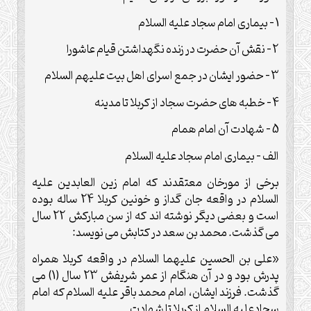
1 – بیماری امام سجاد علیه السلام
2 – نقش آن حضرت در زنده نگهداشتن قیام عاشورا
3 – حضور ایشان در جمع اسرای اهل بیت علیهم السلام
4 – خطبه های حضرت سجاد از کربلا تا مدینه
5 – شهادت آن امام همام
الف – بیماری امام سجاد علیه السلام
برخی از مورخان معتقدند که امام زین العابدین علیه
السلام در واقعه جان گداز و خونین کربلا 24 ساله بوده
است و بعضی دیگر نوشته اند که از سن مبارکش 22 سال
می گذشت. محمد بن سعد در کتابش می نویسد:
«علی بن الحسین علیهما السلام در واقعه کربلا همراه
پدرش بود و در آن هنگام از عمر شریفش 23 سال (1) می
گذشت. فرزند ایشان، امام محمد باقر علیه السلام که امام
سجادعلیه السلام از کربلا تا شهادت