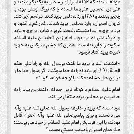
موظف شدند که قافله اسرا را با ریسمان به یکدیگر ببندند و
علی بن الحسین علیهما السلام را که بزرگ ایشان بود، با
زنجیر ببندند و (28) وارد مجلس یزید کنند. مراسم اجرا شد.
کاروان اسیران، وارد مجلس یزید شدند. غبار غم و اندوه و
درد بر چهره اسرا نشسته، لبخند غرور و شادی بر چهره یزید
و اطرافیانش نمایان بود. امام زین العابدین علیه السلام
سکوت را جایز ندانست. همین که چشم مبارکش به چهره
خبیث یزید افتاد فرمود:
«انشدک الله یا یزید ما ظنک برسول الله لو رانا علی هذه
الحالة; (29) ای یزید تو را به خدا سوگند، اگر رسول خدا ما را
بر این حال مشاهده کند با تو چه خواهد کرد؟»
امام علیه السلام با کوتاه ترین جمله، بلندترین پیام را به
حاضرین در مجلس یزید منتقل می کند.
مردم شام که یزید را خلیفه رسول الله صلی الله علیه وآله
می دانستند و برای پیامبرصلی الله علیه وآله احترام قائل
بودند، با این فرمایش امام علیه السلام از خود می پرسند:
مگر میان اسیران با پیامبر نسبتی هست؟