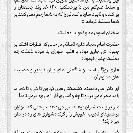
این وضعیت به آن ها چنین نفرین کرد: «اباد الله کثرتکم،
و سلط علیکم من لا یرحمکم; (20) خداوند جمعتان را
پراکنده و نابود سازد و کسانی را که به شما رحم نمی کنند بر
شما مسلط گرداند.»
سخنان اسوه زهد و تقوا در بعلبک
حضرت امام سجاد علیه السلام در حالی که قطرات اشک بر
چهره اش جاری بود، با قلبی سوزان به مردم غفلت زده
بعلبک چنین فرمود:
«آری روزگار است و شگفتی های پایان ناپذیر و مصیبت
های مداوم آن!
ای کاش می دانستم کشمکش های گردون تا کی و تا کجا ما
را به همراه می برد و تا چه وقت روزگار از ما روی برمی تابد!
ما را بر پشت شتران برهنه سیر می دهد. در حالی که سواران
بر شترهای نجیب، خویش را از گزند دشواری های راه در امان
می دارند!
گویی که ما اسیران رومی هستیم که اکنون در حلقه