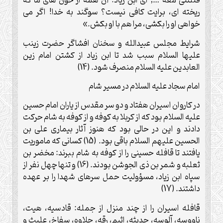
قتلتنی معه …; ای ابن زیاد! آن همه از خون های ما که
ریخته ای، برایت کافی نیست؟ سوگند به خدا! اگر می
خواهی او را بکشی، مرا هم با او بکش.»
شرایط مجلس عبیدالله و سخنان افشاگر حضرت زینب
علیها السلام سبب شد تا ابن زیاد از کشتن امام زین
العابدین علیه السلام منصرف شود. (14)
امام سجاد علیه السلام در مسیر شام
در کاروان اسیران هفتاد و دو سر مقدس از یاران امام حسین
علیه السلام بود که از کربلا به کوفه و از کوفه به شام حرکت
دادند و این در حالی بود که هنوز آثار بیماری علی بن
الحسین علیهم السلام باقی بود. (15) کسانی که ماموریت
یافتند تا قافله حسینی را از کوفه به شام ببرند: مخضر بن
ثعلبه و شمر بن ذی الجوشن بودند. (16) و تنها چهل نفر از
سپاه ابن زیاد، مسؤولیت حمل سرهای شهدا را بر عهده
داشتند. (17)
قافله اسیران را از چند منزل از جمله: قادسیه، هیت،
ناووسه، آلوسه، حدیثه، اثیم، رقه، حلاوه، سفاخ، علیث و