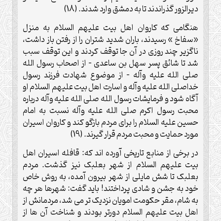
دیرالزور گذراندند تا به دمشق وارد شدند. (18)
هنگامی که کاروان اهل بیت علیهم السلام به منزل
«سفاخ » رسیدند، باران شدید شتران را از رفتن باز داشت،
ناگزیر چند روزی در آن جا توقف کردند و این توقف سبب
شد تا شائق پسر سهل بن ساعدی – از اصحاب رسول الله
صلی الله علیه وآله – از موضوع شهادت فرزند رسول
خداصلی الله علیه وآله و اسارت اهل بیت علیهم السلام او
آگاه شود و فرمایشات رسول الله صلی الله علیه وآله درباره
محبت رسول اکرم صلی الله علیه وآله نسبت به امام
حسین علیه السلام را برای مردم بازگو کند و کاروان اسیران
مورد حمایت و محبت مردم قرار گیرند. (19)
در برخی از منابع تاریخی آورده اند که: قافله اسیران اهل
بیت علیهم السلام از شهر بعلبک نیز گذشت. مردم
بعلبک تا شش مایلی از شهر بیرون آمده، به روش خاص
خود به جشن و شادی پرداختند! باید گفت: شهرها هر چه
به شام، مقر حکومت امویان نزدیک تر می شد، مردمانش از
اهل بیت علیهم السلام دورتر بودند و شناخت آن ها از