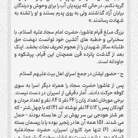
گریه نکنم، در حالی که یزیدیان آب را برای وحوش و درندگان
بیابان آزاد گذاشتند ولی به روی پدرم بستند و او را تشنه به
شهادت رساندند.»
بزرگ مبلغ قیام عاشورا، حضرت امام سجاد علیه السلام، با
سخنرانی و خطبه های آتشین خود توانست نهضت حق
طلبانه سالار شهیدان را از هجوم تحریف نجات بخشد. اینک
بعد از گذشت پانزده قرن همچنان این قیام، پرشکوه و
جاودانه است.
ج – حضور ایشان در جمع اسرای اهل بیت علیهم السلام
پس از عاشورا حضرت سجاد را همراه دیگر اسرا به سوی
کوفه حرکت دادند. آمار دقیقی از اسیران در دست نیست.
برخی مورخان تعداد زنان را 64 نفر تا 84 نفر و تعداد مردان و
کودکان پسر را 12 تا 14 نفر نوشته اند (4) که با چهل شتر – که
هر شتر هودجی بی سر پوش بر آن ها بسته بودند – حمل
می شدند. (5) همه آن ها در زنجیر بوده یا با ریسمان بسته
بودند. (6) تنها مرد کاروان اسیران، حضرت سجادعلیه
السلام بود. دشمن نسبت به ایشان سخت گیرتر عمل می