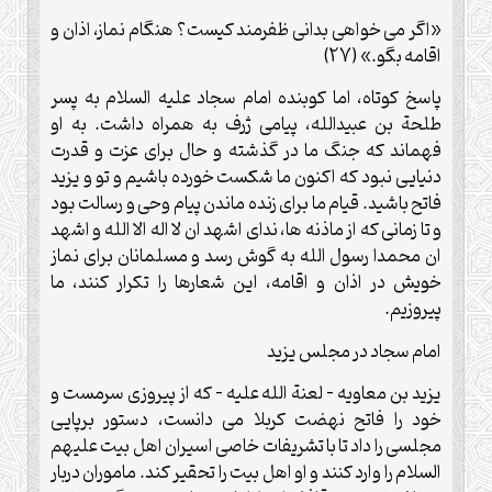
«اگر می خواهی بدانی ظفرمند کیست؟ هنگام نماز، اذان و
اقامه بگو.» (27)
پاسخ کوتاه، اما کوبنده امام سجاد علیه السلام به پسر
طلحة بن عبیدالله، پیامی ژرف به همراه داشت. به او
فهماند که جنگ ما در گذشته و حال برای عزت و قدرت
دنیایی نبود که اکنون ما شکست خورده باشیم و تو و یزید
فاتح باشید. قیام ما برای زنده ماندن پیام وحی و رسالت بود
و تا زمانی که از ماذنه ها، ندای اشهد ان لا اله الا الله و اشهد
ان محمدا رسول الله به گوش رسد و مسلمانان برای نماز
خویش در اذان و اقامه، این شعارها را تکرار کنند، ما
پیروزیم.
امام سجاد در مجلس یزید
یزید بن معاویه – لعنة الله علیه – که از پیروزی سرمست و
خود را فاتح نهضت کربلا می دانست، دستور برپایی
مجلسی را داد تا با تشریفات خاصی اسیران اهل بیت علیهم
السلام را وارد کنند و او اهل بیت را تحقیر کند. ماموران دربار