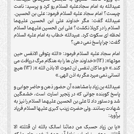
عبیدالله به امام سجادعلیه السلام رو کرد و پرسید: نامت
چیست؟ امام سجاد علیه السلام فرمود: علی بن الحسین.
عبیدالله گفت: مگر خداوند علی ابن الحسین علیهما
السلام را در کربلا نکشت؟ علی ابن الحسین علیهما السلام
لحظه ای سکوت کرد. عبیدالله خطاب به امام علیه السلام
گفت: چرا پاسخ نمی دهی؟
امام سجاد علیه السلام فرمود: «الله یتوفی الانفس حین
موتها»; (12) «خداوند جان ها را به هنگام مرگ دریافت می
کند.» «و ما کان لنفس ان تموت الا باذن الله »; (13) هیچ
انسانی نمی میرد مگر به اذن الهی.»
عبیدالله بن زیاد با مشاهده آن حضور ذهن و حاضر جوابی و
پاسخ کوبنده جوانی که در زنجیر اسارت است، خشمگین
شد و دستور داد تا علی بن الحسین علیهما السلام را نیز به
شهادت رسانند. ولی حضرت زینب کبری علیها السلام فریاد
برآورد:
«یا بن زیاد حسبک من دمائنا اسالک بالله ان قتلته الا