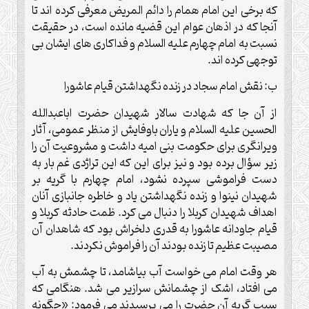
که برخی این امام همام را دائم المریض معرفی کرده اند تا
آنجا که در اذهان عوام این قضیه مانده است، در حقیقت
نسبت به امام چهارم علیه السلام و فداکاری های ایشان بی
توجهی کرده اند.
ب: نقش امام سجاد در زنده نگهداشتن قیام عاشورا
از آن جا که شهادت سالار شهیدان حضرت اباعبدالله
الحسین علیه السلام و یاران باوفایش از منظر عمومی، آثار
ویرانگری برای حکومت بنی امیه داشت و مشروعیت آن را
زیر سؤال برده بود و نیز برای این که این تراژدی غم بار به
دست فراموشی سپرده نشود، امام چهارم با گریه بر
شهیدان نینوا و زنده نگهداشتن یاد و خاطره جانبازی آنان
اهداف شهیدان کربلا را دنبال می کرد. ظمت حادثه کربلا و
قیام جاودانه عاشورا به قدری دلخراش بود که شاهدان آن
مصیبت عظیم تا زنده بودند آن را فراموش نکردند.
هر وقت امام می خواست آب بیاشامد، تا چشمش به آب
می افتاد، اشک از چشمانش سرازیر می شد. هنگامی که
سبب گریه آن حضرت را می پرسیدند می فرمود: «چگونه