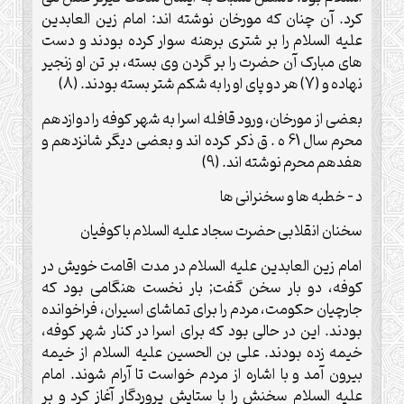
کرد. آن چنان که مورخان نوشته اند: امام زین العابدین
علیه السلام را بر شتری برهنه سوار کرده بودند و دست
های مبارک آن حضرت را بر گردن وی بسته، بر تن او زنجیر
نهاده و (7) هر دو پای او را به شکم شتر بسته بودند. (8)
بعضی از مورخان، ورود قافله اسرا به شهر کوفه را دوازدهم
محرم سال 61 ه . ق ذکر کرده اند و بعضی دیگر شانزدهم و
هفدهم محرم نوشته اند. (9)
د – خطبه ها و سخنرانی ها
سخنان انقلابی حضرت سجاد علیه السلام با کوفیان
امام زین العابدین علیه السلام در مدت اقامت خویش در
کوفه، دو بار سخن گفت; بار نخست هنگامی بود که
جارچیان حکومت، مردم را برای تماشای اسیران، فراخوانده
بودند. این در حالی بود که برای اسرا در کنار شهر کوفه،
خیمه زده بودند. علی بن الحسین علیه السلام از خیمه
بیرون آمد و با اشاره از مردم خواست تا آرام شوند. امام
علیه السلام سخنش را با ستایش پروردگار آغاز کرد و بر