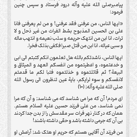
پیامبرصلی الله علیه وآله درود فرستاد و سپس چنین
فرمود:
«ایها الناس، من عرفنی فقد عرفنی! و من لم یعرفنی فانا
علی بن الحسین المذبوح بشط الفرات من غیر ذحل و لا
ترات، انا ابن من انتهک حریمه و سلب نعیمه و انتهب ماله
و سبی عیاله، انا ابن من قتل صبرا فکفی بذلک فخرا.
ایها الناس، ناشدتکم بالله هل تعلمون انکم کتبتم الی ابی
و خدعتموه، و اعطیتموه من انفسکم العهد و المیثاق و
البیعة؟ ثم قاتلتموه و خذلتموه فتبا لکم ما قدمتم
لانفسکم و سوء لرایکم، بایة عین تنظرون الی رسول الله
صلی الله علیه وآله; (10)
ای مردم! آن که مرا می شناسد که می شناسد; و آن که مرا
نمی شناسد، من علی فرزند حسین علیه السلام هستم.
همان که در کنار نهر فرات سر مقدسش را از بدن جدا کردند
بی آن که جرمی داشته باشد و حقی داشته باشند!
من فرزند آن آقایی هستم که حریم او هتک شد; آرامش او