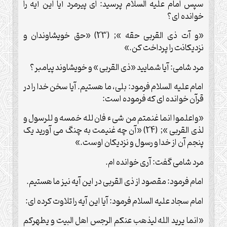
سپس امام علیه السلام پرسید: ای پیرمرد آیا این آیه را
خوانده ای؟
«و آت ذی القربی حقه »; (23) «حق خویشاوندان و
نزدیکانت را پرداخت کن.»
مرد شامی: آیا شمایید «ذی القربی » و خویشاوند پیامبر؟
امام علیه السلام فرمود: بلی، ما هستیم. آیا سخن خدا را در
قرآن خوانده ای که فرموده است:
«واعلموا انما غنمتم من شی ء فان لله خمسه و للرسول و
لذی القربی »; (24) «آن چه غنیمت به چنگ می آورید یک
پنجم آن از خدا و رسول و نزدیکان اوست.»
مرد شامی گفت: آری خوانده ام.
امام فرمود: مقصود از ذی القربی در این آیه نیز ما هستیم.
امام سجاد علیه السلام فرمود: آیا این آیه را تلاوت کرده ای:
«انما یرید الله لیذهب عنکم الرجس اهل البیت و یطهرکم