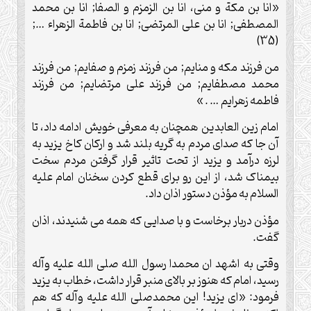
«انا بن مکة و منی، انا بن الزمزم و الصفا; انا بن محمد
المصطفی; انا بن علی المرتضی; انا بن فاطمة الزهراء …;
(35)
من فرزند مکه و منایم; من فرزند زمزم و صفایم; من فرزند
محمد مصطفایم; من فرزند علی مرتضایم; من فرزند
فاطمه زهرایم … . »
امام زین العابدین همچنان به معرفی خویش ادامه داد، تا
آن جا که صدای مردم به گریه بلند شد و ارکان کاخ یزید به
لرزه درآمد و یزید از تحت تاثیر قرار گرفتن مردم سخت
بیمناک شد، از این رو برای قطع کردن سخنان امام علیه
السلام به مؤذن دستور اذان داد.
مؤذن دربار برخاست و با صدایی که همه می شنیدند، اذان
گفت.
وقتی به اشهد ان محمدا رسول الله صلی الله علیه وآله
رسید، امام که هنوز بر بالای منبر قرار داشت، خطاب به یزید
فرمود: «ای یزید! این محمدصلی الله علیه وآله که هم