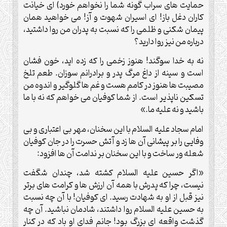
حمایت های سراب گونه شما را نخواهم خورد) ای خیانت
کاران دغل باز! ای اسیران شهوت و آز! می خواهید همان
پیمان شکنی و ظلمی را که نسبت به پدران من روا داشتید،
درباره من نیز روا دارید؟
نه به خدا سوگند! هنوز زخمی را که زده اید، خون فشان
است و سینه از داغ مرگ پدر و برادرانم سوزان. طعم تلخ
مصیبت ها هنوز در کامم هست و غم ها گلوگیر و اندوه من
تسکین ناپذیر است. از شما کوفیان می خواهم که نه با ما
باشید و نه علیه ما.»
امام سجاد علیه السلام با این سخنان، مهر بی اعتباری و بی
وفایی را بر پیشانی آن ها زد و آتش حسرت را در جان کوفیان
شعله ور ساخت و با این سخنان بر ندامت آن ها افزود:
«اگر حسین علیه السلام کشته شد، چندان شگفت
نیست، چرا که پدرش با همه آن ارزش ها و کرامت های برتر
نیز قبل از او به شهادت رسید. ای کوفیان! با آن چه نسبت
به حسین علیه السلام روا داشتند، شادمان نباشید. آن چه
گذشت واقعه ای بزرگ بود! جانم فدای او باد که در کنار