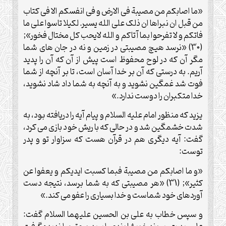
«ما اصابکم من مصیبة فی الارض و فی انفسکم الا فی کتاب
من قبل ان نبراها ان ذلک علی الله یسیر. لکیلا تاسوا علی ما
فاتکم و لا تفرحوا بما آتاکم و الله لایحب کل مختال فخور»;
(30) «نرسد هیچ مصیبتی در زمین و نه در جان های شما
مگر آن که در لوح محفوظ است پیش از آن که آن را پدید
آریم. به درستی که آن بر خدا آسان است، تا بر آنچه از شما
فوت شد غمگین نشوید و به آنچه به شما داد شاد نشوید،
خدا متکبران را دوست ندارد.»
یزید که منظور امام علیه السلام و پیام آیه را دریافته بود، به
شدت خشمگین شد و در حالی که با ریش خود بازی می کرد،
گفت: آیه دیگری هم در قرآن هست که سزاوار تو و پدر
توست:
«و ما اصابکم من مصیبة فبما کسبت ایدیکم و یعفوا عن
کثیر»; (31) «هر مصیبتی که به شما برسد، نتیجه دست
آوردهای خود شماست و خدا بسیاری را عفو می کند.»
و سپس خطاب به علی بن الحسین علیهما السلام گفت: