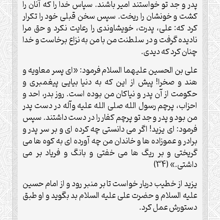
پدر و جد تو خواستند امیر باشند. سپاس خدا را که آنان را
کشت و خونشان را ریخت. سپس سخن قبلی خود را تکرار
کرد که: علی، پدرت، خویشاوندی را رعایت نکرد و حق مرا
نادیده گرفت و در سلطنت من با من به نزاع برخاست و خدا
چنان کرد که دیدی.
علی بن الحسین علیهما السلام فرمود: «ای پسر معاویه و
هند و صخرا! پیش از این که به دنیا بیایی پیغمبری و
حکومت از آن پدر و نیاکان من بوده است. روز بدر، احد و
احزاب، پرچم رسول الله صلی الله علیه وآله در دست پدر
من بود و پدر و جد تو پرچم کفار را در دست داشتند. سپس
فرمود: ای یزید! اگر می دانستی چه کرده ای و بر سر پدر و
برادر و عموزاده ها و خاندان من چه آورده ای به کوه ها می
گریختی و بر ریگ ها می خفتی و بانگ و فریاد بر می
داشتی.» (34)
یزید از خطیب دربار خواست تا بر منبر رود و از امام حسین
علیه السلام و حضرت علی علیه السلام بد بگوید و او طبق
دستورش عمل کرد.