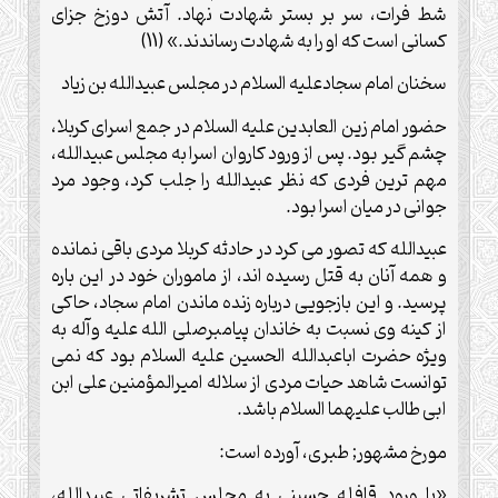
شط فرات، سر بر بستر شهادت نهاد. آتش دوزخ جزای
کسانی است که او را به شهادت رساندند.» (11)
سخنان امام سجادعلیه السلام در مجلس عبیدالله بن زیاد
حضور امام زین العابدین علیه السلام در جمع اسرای کربلا،
چشم گیر بود. پس از ورود کاروان اسرا به مجلس عبیدالله،
مهم ترین فردی که نظر عبیدالله را جلب کرد، وجود مرد
جوانی در میان اسرا بود.
عبیدالله که تصور می کرد در حادثه کربلا مردی باقی نمانده
و همه آنان به قتل رسیده اند، از ماموران خود در این باره
پرسید. و این بازجویی درباره زنده ماندن امام سجاد، حاکی
از کینه وی نسبت به خاندان پیامبرصلی الله علیه وآله به
ویژه حضرت اباعبدالله الحسین علیه السلام بود که نمی
توانست شاهد حیات مردی از سلاله امیرالمؤمنین علی ابن
ابی طالب علیهما السلام باشد.
مورخ مشهور; طبری، آورده است:
«با ورود قافله حسینی به مجلس تشریفاتی عبیدالله،