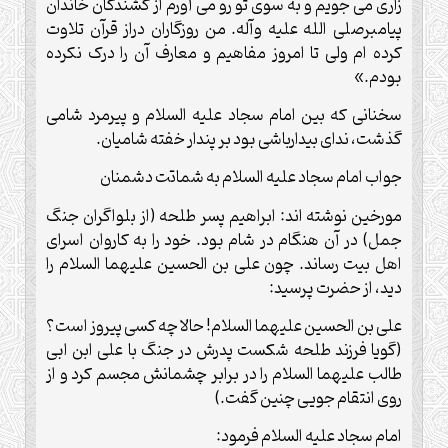
زاری می جویم و به سوی تو رو می آورم از کشندگان خاندان
پیامبرصلی الله علیه وآله. من روزگاران دراز قرآن تلاوت
کرده ام ولی تا امروز مفاهیم و معارف آن را درک نکرده
بودم.»
سخنانی که بین امام سجاد علیه السلام و پیرمرد شامی
گذشت، ندای بیدارباشی بود بر پندار خفته شامیان.
جواب امام سجاد علیه السلام به شماتت دشمنان
مورخین نوشته اند: ابراهیم پسر طلحه (از بلواگران جنگ
جمل) در آن هنگام در شام بود. خود را به کاروان اسرای
اهل بیت رساند. چون علی بن الحسین علیهما السلام را
دید، از حضرت پرسید:
علی بن الحسین علیهما السلام! حالا چه کسی پیروز است؟
(گویا فرزند طلحه شکست پدرش در جنگ با علی ابن ابی
طالب علیهما السلام را در برابر چشمانش مجسم کرد و از
روی انتقام جویی چنین گفت.)
امام سجاد علیه السلام فرمود: