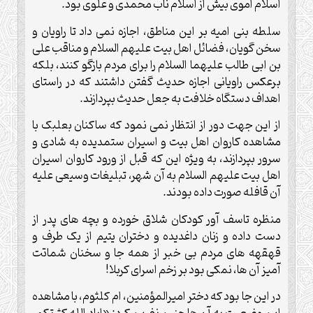
اسلام اموی بیش از اسلام ناب محمدی و علوی بود.
سلطه بنی امیه بر این مناطق، اجازه نمی داد تا راویان و
سخن گویان، فضائل اهل بیت علیهم السلام و مناقب علی
بن ابی طالب علیهما السلام را برای مردم بازگو کنند، بلکه
برعکس راویانی اجازه حدیث گفتن داشتند که در راستای
اهداف دستگاه خلافت به جعل حدیث بپردازند.
از این جهت دور از انتظار نمی نمود که ساکنان بعلبک با
مشاهده کاروان اهل بیت و اسیران ستمدیده به شادی و
سرور بپردازند، به ویژه این که قبل از ورود کاروان اسیران
اهل بیت علیهم السلام به آن شهر، تبلیغات وسیعی علیه
آن قافله صورت داده بودند.
منظره تاسف آور کودکان شلاق خورده و بچه های پدر از
دست داده و زنان داغدیده و دختران یتیم از یک طرف و
قهقهه های مردم بی خبر از همه جا و سخنان شماتت
آمیز آن ها، نمکی بود بر زخم اسرای کربلا!
در این جا بود که دختر امیرالمؤمنین، ام کلثوم، با مشاهده