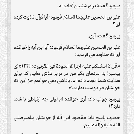
پیرمرد گفت: برای شنیدن آماده ام.
علی بن الحسین علیهما السلام فرمود: آیا قرآن تلاوت کرده
ای؟
پیرمرد گفت: آری.
علی بن الحسین علیهما السلام فرمود: آیا این آیه را خوانده
ای که خداوند می فرماید:
«قل لا اسئلکم علیه اجرا الا المودة فی القربی »; (22) «ای
پیامبر! به مردمان بگو من در برابر تلاش هایی که برای
هدایت شما انجام داده ام، پاداشی نمی خواهم جز این که
خویشان مرا دوست بدارید.»
پیرمرد جواب داد: آری خوانده ام (ولی چه ارتباطی با شما
دارد؟)
حضرت پاسخ داد: مقصود این آیه از خویشان پیامبرصلی
الله علیه وآله ماییم.