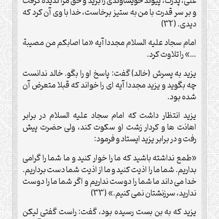
علی، پدرت، پیوند خویشاوندی را برید و حق مرا ندیده گرفت
و بر سر قدرت با من به ستیز برخاست، خدا با وی آن کرد که
دیدی. (32)
امام سجاد علیه السلام مجددا آیه «ما اصابکم من مصیبة
…» را تلاوت کرد.
یزید به پسرش (خالد) گفت: پاسخ او را بگو. خالد ندانست
چه بگوید و یزید مجددا آیه ای را خواند که قبلا متعرض آن
شده بود.
یزید انتظار داشت که امام سجاد علیه السلام در برابر
اهانت ها و کردار زشت او سکوت کند، ولی حضرت پیش
رفت و در برابر یزید ایستاد و فرمود:
«طمع نداشته باشید که ما را خوار کنید و ما شما را گرامی
بداریم. شما ما را اذیت کنید و ما از اذیت شما دست برداریم.
خدا می داند ما شما را دوست نداریم و اگر شما ما را دوست
ندارید، سرزنشتان نمی کنیم.» (33)
یزید که به بن بست رسیده بود، گفت: راست گفتی لیکن