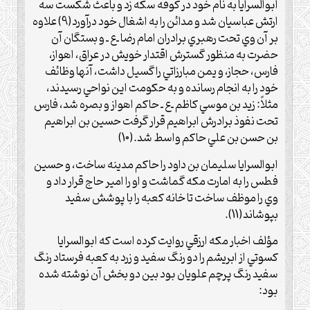
ابوالسرايا به نام خود در کوفه سکّه زد و باعث شکست سه
ارتش عباسيان شد و مدائن را به اشغال خود درآورد(9) علاوه
بر آن وي تحت رهبري برادران امام رضا ـ‌ع‌ ـ و بستگان آن
حضرت به منظور گسترش اقتدار خويش در عراق، اهواز،
فارس، حجاز، و يمن مبارزاتي را گسيل داشت، آنها وظائف
خود را به انجام رسانده و به حکومت اين نواحي رسيدند،
مثلاً: زيد بن موسي کاظم ـ‌ع‌ ـ حاکم اهواز و بصره شد، فارس
تحت نفوذ برادرش ابراهيم قرار گرفت حسين بن ابراهيم
بن حسن بن علي حاکم واسط شد.(10)
ابوالسرايا سليمان بن داود را حاکم مدينه ساخت، و حسين
فطس را به امارت مکه گماشت و او را امير حاج قرار داد و
وي را موظف ساخت تا خانه کعبه را با پوشش سفيد
بپوشاند(11).
مؤلف اخبار مکه ارزقي روايت کرده است که ابوالسرايا
کسوتي از ابريشم را دو رنگ سفيد و زرد به کعبه فرستاد رنگ
سفيد رنگ پرچم علويان بود بين دو بخش آن نوشته شده
بود: