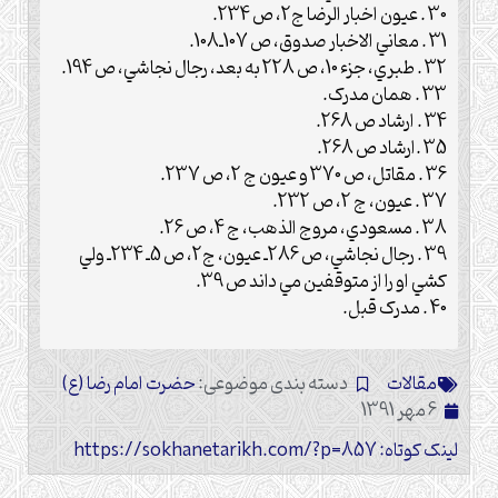
30 . عيون اخبار الرضا ج2، ص 234.
31 . معاني الاخبار صدوق، ص 107ـ108.
32 . طبري، جزء 10، ص 228 به بعد، رجال نجاشي، ص 194.
33 . همان مدرک.
34 . ارشاد ص 268.
35 .ارشاد ص 268.
36 . مقاتل، ص 370 و عيون ج 2، ص 237.
37 . عيون، ج 2، ص 232.
38 . مسعودي، مروج الذهب، ج 4، ص 26.
39 . رجال نجاشي، ص 286ـ عيون، ج2، ص 5ـ 234ـ ولي
کشي او را از متوقفين مي داند ص 39.
40 . مدرک قبل.
مقالات
دسته بندی موضوعی:
حضرت امام رضا (ع)
6 مهر 1391
لینک کوتاه: https://sokhanetarikh.com/?p=857