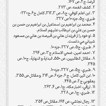
الرضا، ج2، ص 167.
2 . کشف الغمه، ص 273.
3 . ابن اعثم کوفي، ج8، ص 3ـ312ـ کامل ج6،ج230-
طبري، ج5، جزء 10 ص 327.
4 . محمد بن ابراهيم بن اسماعيل بن ابراهيم بن حسن بن
حسن بن علي بن ابيطالب عليهم السلام.
5 .او خود را از فرزندان هاني بن قبيصه بن هاني بن مسعود
شيباني مي دانست.
6 . طبري، ج5، ص 327، جزء 10.
7 . احمد امين، ضحي الاسلام ج3، ص 294.
8 . مقاتل الطالبيين، ص 550ـ البداية و النهاية، ج10، ص
345.
9 . طبري، ج5، ص 327، جزء 10.
10 .ابن اثير، کامل، ج 6، جزء 6، ص 214. و مقاتل ص 355ـ
يعقوبي ج2، ص 445.
11 . ارزقي، اخبار مکه، ج1، ص 4ـ 263.
12 . طبري، ج1، ص 328.
13 . رجال نجاشي، ص 194، مقاتل ص 354.