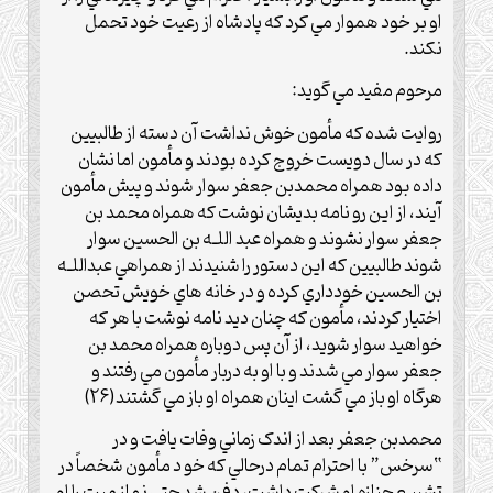
او بر خود هموار مي کرد که پادشاه از رعيت خود تحمل
نکند.
مرحوم مفيد مي گويد:
روايت شده که مأمون خوش نداشت آن دسته از طالبيين
که در سال دويست خروج کرده بودند و مأمون اما نشان
داده بود همراه محمد‌بن جعفر سوار شوند و پيش مأمون
آيند، از اين رو نامه بديشان نوشت که همراه محمد بن
جعفر سوار نشوند و همراه عبد اللـه بن الحسين سوار
شوند طالبيين که اين دستور را شنيدند از همراهي عبداللـه
بن الحسين خودداري کرده و در خانه هاي خويش تحصن
اختيار کردند، مأمون که چنان ديد نامه نوشت با هر که
خواهيد سوار شويد، از آن پس دوباره همراه محمد بن
جعفر سوار مي شدند و با او به دربار مأمون مي رفتند و
هرگاه او باز مي گشت اينان همراه او باز مي گشتند(26)
محمدبن جعفر بعد از اندک زماني وفات يافت و در
“سرخس” با احترام تمام درحالي که خو د مأمون شخصاً در
تشييع جنازه او شرکت داشت، دفن شد حتي نماز ميت را او