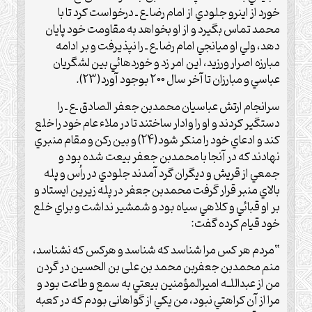
خورد از اينرو جلودي از امام رضا ـ‌ع‌ ـ درخواست کرد تا با
محمد تماس بگيرد و از او بخواهد به مقاومت خود پايان
دهد، ولي او ميانجي امام رضا ـ‌ع‌ ـ را نپذيرفت و بر ادامه
مبارزه اصرار ورزيد، اين امر زد و خوردهائي بين لشگريان
عباسي و مبارزان تا آخر سال 200 بوجود آورد(23).
سرانجام ارتش عباسيان محمدبن جعفر الصادق ـ‌ع‌ ـ را
دستگير کردند و او را وادار ساختند تا در ملاء عام خود را خلع
کند و ادعاي خود را منکر شود(24) و بين رکن و مقام منبري
نهادند که در آنجا با محمدبن جعفر بيعت شده بود و
جمعي از قريش و ديگران گرد آمدند جلودي در رأس و پله
بالاي منبر قرار گرفت محمدبن جعفر در پله زيرين ايستاد و
بر او قبائي و کلاهي سياه بود و شمشير نداشت و براي خلع
خود قيام کرده گفت:
“مردم هر کس مرا شناسد که شناسد و هرکس که نشناسد،
منم محمد‌بن جعفربن محمد بن على بن الحسين در گردن
من از عبداللـه اميرالمؤمنين بيعتي به سمع و طاعت بود و
مرا از آن کراهتي نبود، من يکي از گواهانى بودم که در کعبه