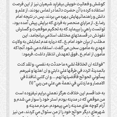
کوشش و فعاليت خويش بيفزايد شيعيان نيز از اين فرصت
استفاده کرده با آن حضرت دائماً در تماس بودند، از علم و
دانش و راهنمائيهايش بهره مي بردند، پس در نتيجه امام
رضا ـ‌ع‌ ـ از مزاياي منحصر به فردي که برايش پيش آمده بود،
توانست راهي را بپيمايد که به تحکيم موقعيت و گسترش
نفوذش در قسمتهاي مختلف اسلامي بيانجامد، اين
مطلب از بيان خود امام ـ‌ع‌ ـ که درباره عدم تمايلش به ولايت
عهدي به مأمون سخن مي گفت، استفاده مي شود آنجا که
مأمون از امام ـ‌ع‌ ـ فوق تعهدش انتظار داشت، فرمود:
“فوالله ان الخلافة لشيء ما حدثت به نفسي، و لقد کنت
بالمدينة اتردد في طرقها علي دابتي و ان اهلها و غيرهم
يسألوني الحوائج فأقضيتها لهم… و ان کتبي لنافذة في
الامصار و ما زدتني في نعمة هي علي من ربي”(1)
به خدا قسم اين خلافت هرگز نعمتي برايم نيفزوده است
من موقعي که در مدينه بودم استر خود را سوار مي شدم و
آرام کوچه هاي مدينه را مي پيمودم، مردم مدينه و
شهرهاي ديگر حوائج خود را از من سئوال مي کردند، من نيز