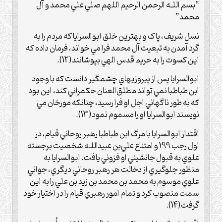
“بسم اللـه الرحمن الرحيم اللهم صلي علي محمد و آل
محمد”
نسل شريف، پاک و بهترين خلق ابوالسرايا که مردم را به
گرد آمدن به تبعيت آل محمد فرا مي خواند، فرمان داده که
اين کسوت را به حريم قدس الهي بپوشانند(12).
ابوالسرايا پس از پيروزيهاي چشمگير دانست که با وجود
ابن طباطبا نمي تواند مطلق‌العنان حکمراني کند، اين بود
که به طور ناگهاني اجل او فرا رسيد، چنانکه مورخان مي
نويسند ابوالسرايا او را مسموم نمود(13).
اقتدار ابوالسرايا با مرگ ابن طباطبا رهبر روحاني قيام، در
اول رجب 199 و امتناع علي‌بن عبيداللـه شخصيت برجسته
علوي به قبول جانشيني او فزوني يافت. ابوالسرايا به
منظور جلوگيري از دخالت هر رهبر روحاني ديگري، جواني
علوي موسوم به محمد بن محمد بن زيد بن علي را به اين
سمت منصوب کرد و تمام امور رهبري قيام را در اختيار خود
گرفت(14).