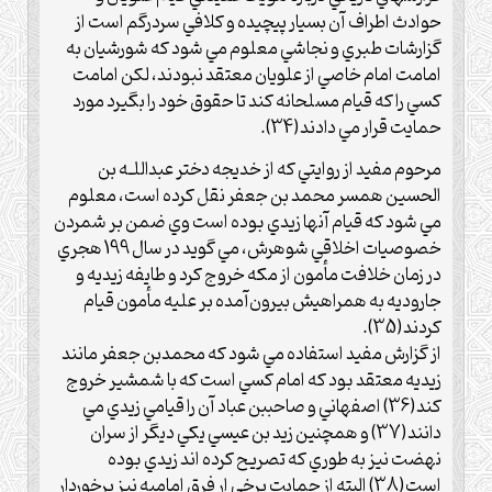
حوادث اطراف آن بسيار پيچيده و کلافي سردرگم است از
گزارشات طبري و نجاشي معلوم مي شود که شورشيان به
امامت امام خاصي از علويان معتقد نبودند، لکن امامت
کسي را که قيام مسلحانه کند تا حقوق خود را بگيرد مورد
حمايت قرار مي دادند(34).
مرحوم مفيد از روايتي که از خديجه دختر عبداللـه بن
الحسين همسر محمد بن جعفر نقل کرده است، معلوم
مي شود که قيام آنها زيدي بوده است وي ضمن بر شمردن
خصوصيات اخلاقي شوهرش، مي گويد در سال 199 هجري
در زمان خلافت مأمون از مکه خروج کرد و طايفه زيديه و
جاروديه به همراهيش بيرون‌آمده بر عليه مأمون قيام
کردند(35).
از گزارش مفيد استفاده مي شود که محمد‌بن جعفر مانند
زيديه معتقد بود که امام کسي است که با شمشير خروج
کند(36) اصفهاني و صاحببن عباد آن را قيامي زيدي مي
دانند(37) و همچنين زيد بن عيسي يکي ديگر از سران
نهضت نيز به طوري که تصريح کرده اند زيدي بوده
است(38) البته از حمايت برخي ار فرق اماميه نيز برخوردار