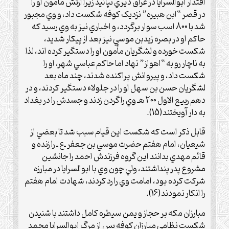
اقتدار ابوالسرايا در عراق ديري نپائيد زيرا ارتش مأمون او را
در قصر “ابن هبيره” نزديک کوفه شکست داد، و وي مجبور
شد با 800 اسب سوار برگردد، و اخباري نيز به وي رسيد که
حاکم او در بصره زيدبن موسي نيز بعد از پيکار شديد،
شکست خورده و لشگريان مأمون او را دستگير کرده اند، لذا
به ناچار رو به “اهواز” نهاد اما حاکم عباسي شهر، او را
شکست داد، و پيروانش پراکنده شدند، چند ماه بعد
لشگريان حسن بن سهل او را در جلولاء دستگير کردند، و در
دهم ربيع الاول 200 هـ وي را گردن زدند و جسدش را در بغداد
به دار آويختند(15).
قابل ذکر است که شکست اين قيام سبب شد تا بعضي از
شيعيان، امام هفتم حضرت موسي بن جعفر ـ‌ع‌ ـ را زنده و
قائم مهدي بدانند اين گروه فرزندش احمد را جانشين
مشروع پدر پنداشتند، ولي چون وي با ابوالسرايا در مبارزه
شرکت کرده بود، امامت وي را رد کردند، شهادت امام هفتم
را انکار نمودند(16).
مبارزان مکه بر حجاز و يمن سيطره کامل داشتند با شنيدن
شکست نظامي مبارزان کوفه پس از مرگ ابوالسرايا محمد