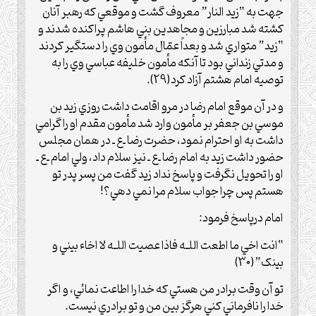
جهت به “زيد النار” معروف گشت و موقعي که رهبر آنان
کشته شد مبارزين و مجاهدين بني هاشم پراکنده شدند و
“زيد” متواري شد و بعداً عمّال مأمون وي را دستگير کردند
و مدتي زنداني بود تا آنکه مأمون خليفه عباسي وي را به
توصيه امام هشتم آزاد کرد(29).
و در آن موقع امام رضا در مرو اقامت داشت روزي زيد بن
موسي بن جعفر بر مأمون وارد شد مأمون مقدم او را گرامي
داشت به او احترام نمود، حضرت رضا ـ‌ع‌ ـ در همان مجلس
حضور داشت زيد به امام رضا ـ‌ع‌ ـ نيز سلام داد، ولي امام ـ‌ع‌ ـ
او را تحويل نگرفت و پاسخ نداد زيد گفت من پسر پدر تو
هستم پس چرا جواب سلام مرا نمي دهي؟!
امام درپاسخ فرمود:
“انت اخي ما اطعت اللـه فاذا عصيت اللـه لا اخاء بيني و
بينک”(30)
تو آن وقت برادر من هستي که خدا را اطاعت نمائي، و اگر
خدا را نافرماني کني هرگز بين من و تو برادري نيست.