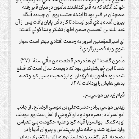
خواند آنگاه که به قبر گذاشتند مأمون در ميان قبر رفته
همچنان در قبر بود تا اينکه خشت روي آن چيدند آنگاه
بيرون آمده بالاي قبر ايستاد تا کار دفن پايان يافت پس از آن
عبداللـه بن الحسين ضمن اظهار تشکر و دعا گوئي گفت:
اي اميرالمؤمنين امروز به زحمت افتادي بهتر است سوار
شوي و به قصر برگردي؟
مأمون گفت: “ان هذه رحم قطعت من مأتي سنة”(27)
همانا اين خويشاوندي بود که دويست سال است که قطع
شده بود مأمون به فرزندان او نيز محبت بسيار کرد و تمام
بدهي‌هايش را پرداخت(28).
قيام زيد بن موسي ـ ع ـ
زيدبن موسي برادر حضرت‌علي بن موسي الرضا ـ‌ع‌ ـ از جانب
ابوالسرايا در بصره بود و با او گروهي از اهل بيت وي بودند،
او به کمک ابوالسرايا قيام کرد و عليه حکومت بني‌العباس
وارد مبارزه شد، و خانه‌هاي بني‌عباس و پيروان آنها را در
بصره به آتش کشيد و نخلستان‌هاي آنان را آتش زد، به اين