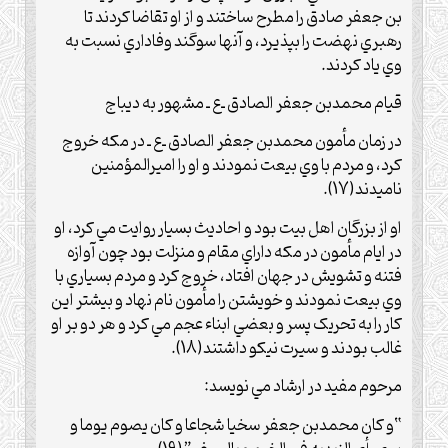
بن جعفر صادق را مطرح ساختند و از او تقاضا کردند تا
رهبري نهضت را بپذيرد، و آنها سوگند وفاداري نسبت به
وي ياد کردند.
قيام محمد‌بن جعفر الصادق ـ‌ع‌ ـ مشهور به ديباج
در زمان مأمون محمد‌بن جعفر الصادق ـ‌ع‌ ـ در مکه خروج
کرد، و مردم با وي بيعت نمودند و او را اميرالمؤمنين
ناميدند(17).
او از بزرگان اهل بيت بود و احاديث بسيار روايت مي کرد، او
در ايام مأمون در مکه داراي مقام و منزلت بود چون آوازه
فتنه و تشويش در جهان افتاد، خروج کرد و مردم بسياري با
وي بيعت نمودند و خويشتن را مأمون نام نهاد و بيشتر اين
کار را به تحريک پسر و بعضي ابناء عجم مي کرد و هر دو بر او
غالب بودند و سيرت نيکو داشتند(18).
مرحوم مفيد در ارشاد مي نويسد:
“و کان محمد‌بن جعفر سخيا شجاعا و کان يصوم يوما و