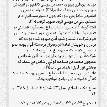
بودند اين فرق پيروان احمد بن موسي کاظم و دو فرزندش
پيروان محمدبن جعفر صادق(39) همراه با بعضي از
اماميه را شامل مي شود که بدون دستور مستقيم امام
هشتم، علي بن موسي الرضا صورت گرفت(40).
البته گرچه اغلب پيروان امام رضا ـ‌ع‌ ـ هيچگونه فعاليتي در
قيام ابوالسرايا نداشتند ولي عده اي بدون دستور او در اين
قيام شرکت داشتند و شايد آنان متوجه شده بودند که
برادران و خويشان امامشان رهبران برجسته قيام بوده اند و
تصور مي کردند که امام رضا ـ‌ع‌ ـ حامي و پشت سر
شرکت‌آنان قرار دارد از اينرو بدان پيوستد آنان اشخاصي
همچون محمد بن مسلمه کوفي را شامل مي شدند که
نجاشي او را قابل اعتماد مي داند(41).
علاوه بر اين از برخورد امام رضا ـ‌ع‌ ـ با سران نهضت پيداست
که آن حضرت با اين قيامها موافق نبودند.
منبع:مکتب اسلام- سال 33ـ شماره 4ـ مسلسل 388-تير
72
1 . بحار، ج49، ص 144ـ روضه کافي، ص 151ـ عيون الاخبار