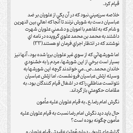
قيام کرد.
خلاصه سرزميني نبود که در آن يکي از علويان بر ضد
عباسيان دست به شورش نزنند تا آنجا که اهالي بين النهرين
و شام که به تفاهم با امويان و دشمني علويان شهرت
داشتند به محمد بن محمد علوي گرويده در نامه اي
نوشتند که در انتظار اجراي فرمان او هستند(33)
اما شورشهائي که از سوي غير علويان برپا شده بود، آنها نيز
بسيار است برخي از اين شورشها، مردم را به خشنودي
خاندان محمد ـ ص ـ مي خواندند گرچه اين شورشها به
وسيله ارتش عباسيان فرو نشست، اما ارتش عباسيان
نتوانست مناطقي را که در اشغال قيام کنندگان بود، به
مقامات حکومتي باز گرداند.
نگرش امام رضا ـ‌ع‌ ـ به قيام علويان عليه مأمون
حال بايد ديد نگرش امام رضا نسبت به قيام علويان عليه
مأمون چگونه بوده است؟
گزارشهاي تاريخي درباره هُويّت عقيدتي قيام علويان و