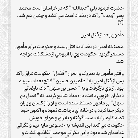
حضرت فرمود بلي “عبداللـه” که در خراسان است محمد
پسر “زبيده” را که در بغداد است مي کشد و چنين هم شد.
(2)
مأمون بعد از قتل امين
همينکه امين در بغداد به قتل رسيد و حکومت براي مأمون
مستقر گرديد، حکومت وي با انبوهي از مشکلات مواجه
شد.
وقتي مأمون به تحريک و اصرار “فضل” حکومت عراق را که
پس از قتل امين به “طاهر بن حسين” فاتح بغداد سپرده
بود، از وي بازگرفت و به “حسن بن سهل” داد، نارضائي
ديگران افزوني يافت، در بغداد شايع گرديد که “فضل بن
سهل” بر مأمون مسلط شده است و او را از کسان و ياران
ديگر جدا کرده و در خانه‌اي بازداشت نموده و اکنون خود
تمام کارها را به دست گرفته و به رأي و هواي خويش
حکومت مي کند اين انديشه به خصوص مايه بيم و نگراني
عباسيان شده بود و اين نگراني موجب انقلابها گشت و