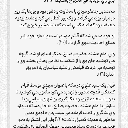
يري رأي الزيديه في الخروج بالسيف”(19).
محمدبن جعفر مردي با سخاوت و دلاور بود و روزها يک روز
در ميان روزه مي گرفت و يک روز افطار مي کرد و مانند زيديه
معتقد بود که امام کسي است که با شمشير خروج کند.
او خود مدعي شد که قائم مهدي است و ادعاي خود را بر
مبناي احاديث نبوي قرار داد!(20).
ولي امام هشتم حضرت رضا ـ‌ع‌ ـ منکر ادعاي او شد، گرچه
مي کوشيد جان وي را از شکست نظامي رهائي بخشد وي را
توصيه مي کرد که قيامش را عليه عباسيان به تعويق
اندازد(21).
قيام يک سيد علوي در مکه با عنوان مهدي توسط قيام
کنندگان قدرت مأمون را تهديد مي کرد مأمون مي کوشيد تا
بدون استفاده از زور و با بکارگيري روشهاي سياسي و با
سازش با امام هشتم، حضرت رضا ـ‌ع‌ ـ به حل مسأله بپردازد
وي لشگري را تحت فرماندهي عيسي‌بن جلودي بدين
منظور به مدينه گسيل داشت(22) ولي اين لشگر به نحو
فجيعي به دست سپاه محمد‌بن جعفر الصادق ـ‌ع‌ ـ شکست