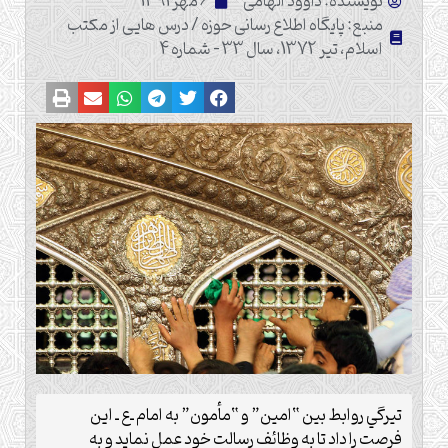
نویسنده: داوود الهامی
6 مهر 1391
منبع: پایگاه اطلاع رسانی حوزه / درس هایی از مکتب
اسلام، تیر 1372، سال 33 - شماره 4
تيرگي روابط بين “امين” و “مأمون” به امام ـ‌ع‌ ـ اين
فرصت را داد تا به وظائف رسالت خود عمل نمايد و به