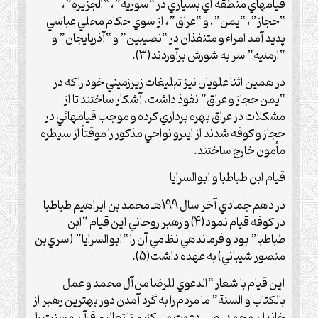
قيامهاي منطقه اي بسياري در “سوريه”، “الجزيره”،
“حجاز”، “يمن”، و “عراق”، از سوي حکام محلي عباسي
پديد آمد امراء و متنفذان در “نصيبين” و “آذربايجان” و
“ارمنيه” سر به شورش برآوردند(3).
در همين اثنا علويان نيز تبليغات زيرزميني خود را که در
“يمن حجاز و عراق” نفوذ داشت، آشکار ساختند تا از
مشکلات در عراق بهره برداري کرده و موجب قيامهائي در
حجاز و کوفه شدند از اينرو نواحي مذکور را موقتاً از سيطره
مأمون خارج ساختند.
قيام ابن طباطبا و ابوالسرايا
در دهم جمادي آخر سال 199هـ محمد بن ابراهيم طباطبا
در کوفه قيام نمود(4) و رهبر روحاني اين قيام “ابن
طباطبا” بود و فرماندهي نظامي آن را “ابوالسرايا” (سري‌بن
منصور شيباني) به عهده داشت(5).
اين قيام با شعار “الدعوي للرضا من‌آل محمد و عمل
بالکتاب و السنة” ما مردم را به گرد آمدن دور بهترين رهبر از