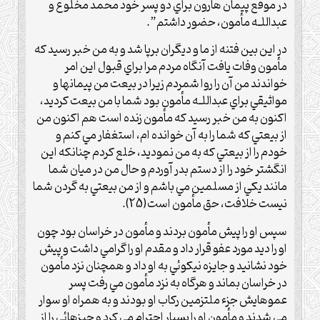
در موقع پيمان هارون براي دو پسر خود محمد مخلوع و
عبداللـه مأمون، حضور داشتم”.
در اين بين فتنه از ما و ديگران برپا شد و به من خبر رسيد که
مأمون وفات يافت آنگاه مردم مرا براي قبول اين امر
خواندند من آن را روا شمردم زيرا در بيعت من پيمانها و
مواثيقي براي عبداللـه مأمون بود شما با من بيعت کرديد،
اکنون به من خبر رسيد که مأمون زنده است هم اکنون من
از بيعتي که شما را به آن خوانده ام، استغفار مي کنم و
خودم را از بيعتي که به من نموديد، خلع کردم چنانکه اين
انگشتر خود را از دستم بدر آوردم و حال من در ميان شما
مانند يکي از مسلمين مي باشم و از من بيعتي به گردن شما
نيست خلافت، حق مأمون است(25).
سپس او را پيش مأمون بردند و مأمون در خراسان بود چون
او را ديد مورد عفو قرار داد و مقدم او را گرامي داشت و پيش
خود نشانيد و جايزه نيکوئي به او داد و همچنان نزد مأمون
در خراسان بماند و هرگاه به نزد مأمون مي رفت پسر
عموهايش جزء ملتزمين رکاب او بودند و به همراه او سوار
مي شدند و مأمون او را بسيار احترام مي کرد و چيزهائي را از