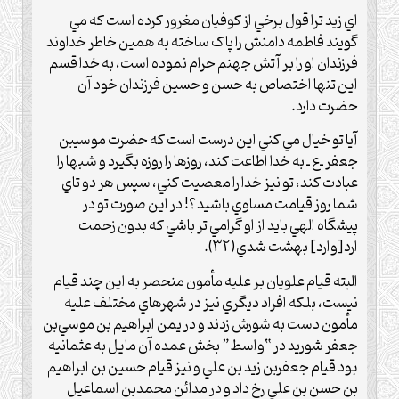
اي زيد ترا قول برخي از کوفيان مغرور کرده است که مي
گويند فاطمه دامنش را پاک ساخته به همين خاطر خداوند
فرزندان او را بر آتش جهنم حرام نموده است، به خدا قسم
اين تنها اختصاص به حسن و حسين فرزندان خود آن
حضرت دارد.
آيا تو خيال مي کني اين درست است که حضرت موسيبن
جعفر ـ‌ع‌ ـ به خدا اطاعت کند، روزها را روزه بگيرد و شبها را
عبادت کند، تو نيز خدا را معصيت کني، سپس هر دو تاي
شما روز قيامت مساوي باشيد؟! در اين صورت تو در
پيشگاه الهي بايد از او گرامي تر باشي که بدون زحمت
ارد[وارد]‌ بهشت شدي(32).
البته قيام علويان بر عليه مأمون منحصر به اين چند قيام
نيست، بلکه افراد ديگري نيز در شهرهاي مختلف عليه
مأمون دست به شورش زدند و در يمن ابراهيم بن موسي‌بن
جعفر شوريد در “واسط” بخش عمده آن مايل به عثمانيه
بود قيام جعفر‌بن زيد بن علي و نيز قيام حسين بن ابراهيم
بن حسن بن علي رخ داد و در مدائن محمد‌بن اسماعيل