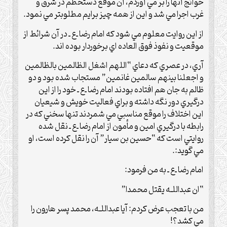
حوائج آنها را بر مي آوردم، آن موقع دستخطم در شرق و
غرب اجرا مي شد و اين از همه چيز برايم مطلوبتر مي نمود.
از اين روايت معلوم مي شود که امام رضا ـ‌ع‌ ـ در آن شرائط از
موقعيت و نفوذ فوق العاده اي برخوردار بوده اند.
آري، در عصري که دعاي “اللهم اشغل الظالمين بالظالمين
و اجعلنا بينهم سالمين غانمين” مستجاب شده بود و دو
ظالم به جان هم افتاده بودند امام رضا ـ‌ع‌ ـ خود را از اين
درگيري دور نگه داشته و براي فعاليت خويش و شيعيان
اين اختلاف را موقع مناسبي مي شمردند تنها سخني که در
رابطه با درگيري امين و مأمون از امام رضا ـ‌ع‌ ـ نقل شده
روايتي است که “حسين بن سيار” آن را نقل کرده است، او
مي گويد:.
امام رضا ـ‌ع‌ ـ به من فرمود:
“ان عبداللـه يقتل محمدا”
من با تعجب عرض کردم: آيا عبداللـه، محمد پسر هارون را
مي کشد؟!