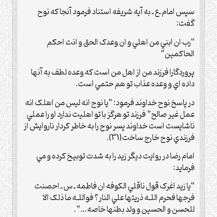
سپس امام ـ‌ع‌ ـ به آيه شريفه استناد فرمود آنجا که نوح
گفت:
“رب ان ابني من اهلي و ان وعدک الحق و انت احکم
الحاکمين”
پروردگارا فرزند من از اهل من است که وعده لطف به آنها
داده اي و وعده عذاب تو هم حتمي است.
در پاسخ نوح خداوند فرمود: “يا نوح انه ليس من اهلک انه
عمل غير صالح” فرزند تو هرگز با تو اهليت ندارد او را عملي
ناشايست است خداوند پسر نوح را به خاطر کردار ناروايش از
فرزندي نوح خارج ساخت(31).
امام رضا در روايت ديگر زيد را به شدت توبيخ کرده و مي
فرمايد:
“يا زيد اغرک قول ناقلي الکوفه ان فاطمه ـ س ـ احصنت
فرجها فحرم اللـه ذريتها علي النار؟ فواللـه ما ذلک الا
للحسن و الحسين و ولد بطنها خاصه…”.