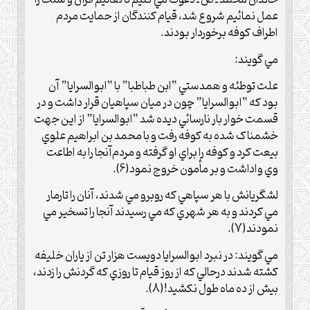
خاندان محمد ـ ص ـ دعوت مي کنيم تا تعاليم قرآن و سنت را
عمل نمائيم شروع شد، قيام کنندگان از حمايت مردم
اطراف کوفه برخوردار بودند.
مي گويند:
علت توطئه و همدستي “ابن طباطبا” با “ابوالسرايا” آن
بود که “ابوالسرايا” چون در ميان سپاهيان قرار داشت و در
قسمت خوار بار نارسائي ديده شد “ابوالسرايا” از اين جهت
خشمناک شده به کوفه رفت و با محمد بن ابراهيم علوي
بيعت کرد و کوفه را براي او گرفته و مردم‌آنجا را به اطاعت
وي واداشت و بر مأمون خروج نمود(6).
لشگريانش با هر سپاهي که روبرو مي شدند، آنان را تارمار
مي کردند و به هر شهري که مي رسيدند آنجا را تسخير مي
نمودند(7).
مي گويند: در نبرد ابوالسرايا دويست هزار تن از ياران خليفه
کشته شدند درحالي که از روز قيام تا روزي که گردنش را زدند،
بيش از ده ماه طول نکشيد!(8).