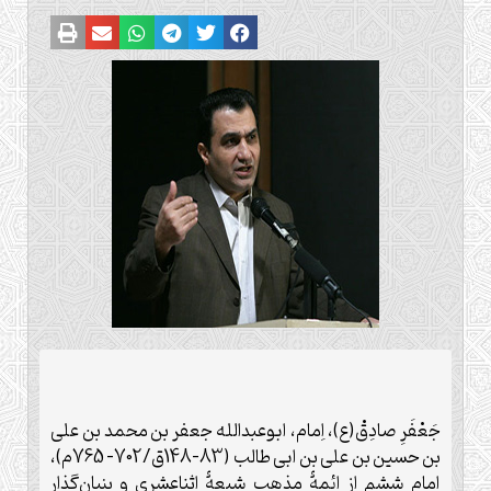
جَعْفَرِ صادِقْ(ع)، اِمام، ابوعبدالله جعفر بن محمد بن علی
بن حسين بن علی بن ابی طالب (83-148ق/702- 765م)،
امام ششم از ائمۀ مذهب شيعۀ اثناعشری و بنيان‌گذار