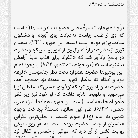
«مسئلة …»، 96).
برآورد مورخان از سيرۀ عملی حضرت در اين سالها آن است
که وی از طلب رياست به‌عبادت روی آورده، و مشغول
عبادت‌ورزی بوده است (سبط ابن جوزی، 342). سفيان
ثوری از حضرت دربارۀ اعتزال وی از امور پرسش کرد و حضرت
در پاسخ يادآور شد که «انفراد برای قلب مايۀ آرامش
بيشتری است» (ابن جوزی، المنتظم، 8/111). با وجود تمام
اين پرهيزها حضرت همواره تحت نظر جاسوسان خليفه
بود و آنگاه که سفيان ثوری به مدينه نزد حضرت آمد،
حضرت به او يادآوری کرد که تو فردی هستی که سلطان تو را
می‌جويد و تلويحاً اشاره داشت که او خود نيز زير نظر
مأموران خليفه است (سبط ابن جوزی، همانجا؛ نيز ذهبی،
همان، 6/261). طی اين سالها، مسئلۀ پرداخت وجوه
شرعی به امام (ع) از سوی شيعيان، اصلی‌ترين نگرانی
عباسيان از جانب حضرت بوده است. به هر روی، برخی
روايات نشان از آن دارد که اموالی از خمس و انفال نزد