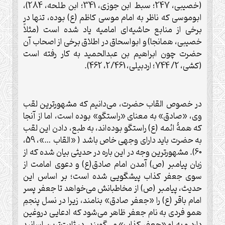
(خصيبی، 247؛ سبط ابن جوزی، 341؛ ابن طلحه، 284)،
ابوموسى که ناظر به امام موسى کاظم (ع) بوده، تنها در
برخی از منابع حاشيه‌ای اماميه ياد شده است (مثلاً
خصيبی، همانجا) و ابواسحاق در اطلاق برخی از اصحاب آن
حضرت چون ابراهيم بن عبدالحميد به کار رفته است
(کشی، 2/ 744؛ اردبيلی، 2/461، 462).
در خصوص القاب حضرت، می‌دانيم که مشهورترين لقب
وی، «صادق» به معنای «راستگو» بوده است، اما از آنجا
که همۀ ائمه (ع) راستگو بوده‌اند، به طبع، دادن اين لقب
به حضرت بايد دارای وجهی خاص باشد ( «القاب …»، 59،
60). مشهورترين وجه در اين باره در حديثی بيان شده که از
زبان پيامبر (ص) آمدن امام صادق(ع) و دعوی امامت از
سوی جعفر کذاب پيشگويی شده است؛ بر اساس اين
حديث، پيامبر (ص) از مخاطبانش می‌خواهد تا جعفر پسر
امام باقر (ع) را «جعفر صادق» بنامند، زيرا در نسل پنجمِ
همو فردی به نام جعفر ظاهر می‌شود که ادعايی دروغين