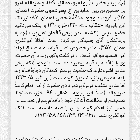
(ع)، برادر حضرت (ابوالفرج، مقاتل، 109)، و عبيدالله اعرج
بن حسين بن زين العابدين (ع) پسر عموی حضرت (همان،
117) را افزود. با وجود علاقۀ شخصی (همان، 87؛ نیز نک‍ :
ابن بابويه، «عقاب …»، 220؛ خزاز، 310) و اينکه می‌دانيم
حضرت، پس از کشته شدن برخی قائمان اهل بيت (ع)، به
بازماندگان آنان رسيدگی می‌کرده است (مثلاً ابوالفرج،
همان، 257)، اما در خصوص اصل قيام، امام صادق (ع) با
اين قيامها موافق نبود. او در گفت وگوی زيد با آن حضرت،
وی را از اقدام به قيام پرهيز داده است. با وجود آنکه برخی
منابع اشاره دارند که حضرت پرسش‌کنندگان دربارۀ قيام زيد
را به همراهی با زيد تشويق کرده است (ابن اثير، 5/ 243)،
اما منابع متقدم دربارۀ پرهيز دادن حضرت از اين قيام کاملاً
صريح‌اند (مثلاً ابن بابويه، الامالی، 94؛ خزاز، همانجا).
همچنين او مخالفت آشکار خود را با قيام پسران عبدالله بن
حسن نيز اعلام کرده، و آن را فتنه دانسته است (نک‍ :
ابوالفرج، همان، 141-142، 149، 158، 168-173).
بر همين اساس است که جز چند تن نادر از اصحاب حضرت