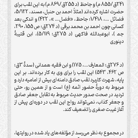
241ق/855 م) و جاحظ (د 255ق/869 م) به اين لقب برای
حضرت اشاره کرده‌اند (مثلاً احمد بن حنبل، مسند، 5/122،
فضائل …، 1/418؛ جاحظ، «فضل… »، 422) و اندکی بعد
کسانی چون احمد بن محمد برقی (د 274ق؛ ص 155، 290،
جم‍ )، ابوعبدالله فاکهی (د 275ق؛ 5/119)، ابن قتيبۀ
دينوری
(د 276ق؛ المعارف…، 175) و ابن فقيه همدانی (سدۀ 3ق؛
ص 462، 543) اين لقب را برای وی به کار برده‌اند. بر اين
پايه، شهرت کاربرد لقب صادق دامنه‌ای بيش از اماميه دارد و
مربوط به دورۀ حضور ائمه (ع) است و از همين رو، حتى
ترديد در صحت صدور حديث مربوط به تقابل جعفر صادق
و جعفر کذاب، نمی‌تواند رواج اين لقب در دوره‌ای پيش از
آغاز غيبت صغرى را تضعيف کند.
در مجموع به نظر می‌رسد از مؤلفه‌های ياد شده در روايتها،