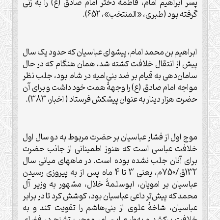
پسر ابراهيم امام، فاطمه دختر امام صادق (ع) را به زنی
گرفته بود (طبری، «المنتخب»، 652).
ابراهيم بن محمد امام، پيشوای عباسيان که حدود يک سال
پيش از انتقال خلافت کشته شد، همان هنگام که در حال
سامان‌دهی به قيام بر ضد بنی‌اميه در شام بود، جلب نظر
مواجه امام صادق (ع) را وجهۀ همت خود داشت و برای آن
حضرت هزار دينار به عنوان پيشکش فرستاد ( اخبار، 383).
موج اول از فشار عباسيان بر حضرت مربوط به دو سال اول
خلافت عباسی است که هنوز اطمينانی از جانب حضرت
برای آنان جلب نشده بوده است. در ماههای ميانی سال
132ق/750م، يعنی 3 تا 4 ماه پس از به پيروزی رسيدن
عباسيان بر امويان، ابوسلمۀ خلال، مشهور به وزير آل
محمد که پيش‌تر داعی عباسيان بود، کوشش کرد تا در برابر
عباسيان، شاخۀ علوی از بنی‌هاشم را تقويت کند و به
خلافت برکشد و به‌طبع اين امر موجب تشنج در فضای