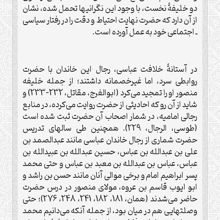
دو خليفۀ نخست، با وجود اين نگرانیها تحمل شده، نشان
از آن دارد که حضرت نهايت احتياط و دقت را در رفتار سياسی
ـ اجتماعی خود به عمل آورده است.
در آستانۀ خلافت عباسی، رجال اين خاندان با حضرت
روابطی سرد، اما غيرخصمانه داشتند؛ از جمله خليفه
منصور او را تمجيد می‌کرد (ابوالفرج، مقاتل، 232-233) و
شايد از آن رو که احاديثی از حضرت روايت می‌کرده، در منابع
رجالی اماميه، در شمار اصحاب آن حضرت ثبت شده است
(طوسی، الرجال، 229). همچنين طی سالهای تدريس
حضرت شماری از رجال خاندان عباسی مانند عبدالصمد بن
علی بن عبدالله بن عباس، حسين عبدالله بن عبيدالله بن
عباس، عباس بن عبدالله بن معبد بن عباس و حتى محمد
پسر ابراهيم امام و برخی موالی آنان مانند حسن بن راشد و
ابو ايوب قاسم بن عروه، مولای منصور در درس حضرت
حاضر می‌شدند (همان، 181، 182، 241، 248، 276)؛ حتى
وصلتهايی هم در ميان بود، از جمله آنکه می‌دانيم محمد