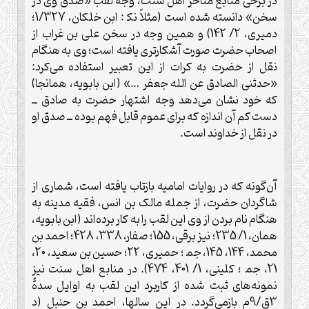
در برخی منابع متأخر اهل سنت، وجه لقب «صدق وی در
سخن» دانسته شده است (مثلاً نک‍ : ابن خلکان، 1/327؛
دميری، 2/ 142) و همين وجه در سخن علی بن غراب از
اصحاب حضرت صورت آشکارتری يافته است؛ وی به هنگام
نقل از حضرت به کرات از اين تعبير استفاده می‌کرد:
«حدثنی الصادق عن الله جعفر …» (ابن بابويه، همانجا)
که خود نشان می‌دهد وجه اشتهار حضرت به صادق ــ
دست کم آن اندازه که برای عموم قابل فهم بوده ــ صدق او
در نقل از خداوند است.
آن‌گونه که در روايات اماميه بازتاب يافته است، شماری از
شاگردان حضرت، از جمله مالک بن انس، فقيه مدينه به
هنگام نام بردن از وی اين لقب را به کار برده‌اند (ابن بابويه،
همان، 1/ 235؛ نيز برقی، 155؛ صفار، 338، 428؛ احمد بن
محمد، 144، 145، جم‍ ؛ حميری، 22؛ حسين بن سعيد، 20،
21، جم‍ ؛ کلينی، 1/ 401، 474). در منابع اهل سنت نيز
نمونه‌های ثبت شده از کاربرد اين لقب به اوايل سدۀ
3ق/9م بازمی‌گردد. در اين سالها، احمد بن حنبل (د