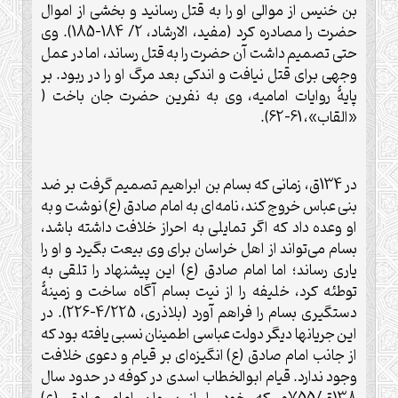
بن خنيس از موالی او را به قتل رسانيد و بخشی از اموال
حضرت را مصادره کرد (مفيد، الارشاد، 2/ 184-185). وی
حتى تصميم داشت آن حضرت را به قتل رساند، اما در عمل
وجهی برای قتل نيافت و اندکی بعد مرگ او را در ربود. بر
پايۀ روايات اماميه، وی به نفرين حضرت جان باخت (
«القاب»، 61-62).
در 134ق، زمانی که بسام بن ابراهيم تصميم گرفت بر ضد
بنی عباس خروج کند، نامه‌ای به امام صادق (ع) نوشت و به
او وعده داد که اگر تمايلی به احراز خلافت داشته باشد،
بسام می‌تواند از اهل خراسان برای وی بيعت بگيرد و او را
ياری رساند؛ اما امام صادق (ع) اين پيشنهاد را تلقی به
توطئه کرد، خلیفه را از نيت بسام آگاه ساخت و زمينۀ
دستگيری بسام را فراهم آورد (بلاذری، 4/225-226). در
اين جريانها ديگر دولت عباسی اطمينان نسبی يافته بود که
از جانب امام صادق (ع) انگيزه‌ای بر قيام و دعوی خلافت
وجود ندارد. قيام ابوالخطاب اسدی در کوفه در حدود سال