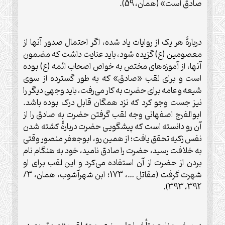
صادق است» (همان، 59).
دربارۀ هر يک از روايات ياد شده، اگر احتمال صدور آنها از
معصومين (ع) گزيده شود، بايد عنايت داشت که مضمون
آنها، از آموزه‌های مختص به خواص اصحاب ائمه (ع) بوده
است و برای لقب «صادق» که به طور گسترده از سوی
شيعه و عامه برای حضرت به کار می‌رفت، بايد وجهی ديگر را
نيز جست وجو کرد که نزد همگان قابل درک بوده باشد.
ابوالفرج اصفهانی وجه لقب گرفتن حضرت به صادق را از
آن رو دانسته است که پيشگويی حضرت دربارۀ کشته شدن
نفس زکيه تحقق يافت؛ از همين رو، ابوجعفر منصور وقتی
به خلافت رسيد، حضرت را صادق ناميد، خود به هنگام نام
بردن از حضرت از آن استفاده می‌کرد و اين لقب برای او
شهرت گرفت (مقاتل …، 173؛ ابن شهرآشوب، همان، 3/
392، 393).