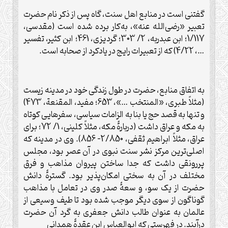
گفتنی است در منابع اهل سنت، گاه پس از ذکر نام حضرت
تعبير «رضی‌الله عنه»، به‌کار برده شده است (مقدسی،
1/117؛ ابن عبدربه، 2/ 303؛ گرديزی، 461؛ ابن کثير، تفسير
…، 4/22) که از تعبيرات رايج در يادکرد از صحابه است.
به اتفاق منابع، حضرت در طول زندگی خود در مدينه زيست
(مثلاً طبری، «المنتخب …»، 653؛ مفيد، المقنعة، 473)
و تنها به قصد حج يا بنا به الزامات سياسی، سفرهايی کوتاه
به مکه و عراق داشت (در‌بارۀ مکه، مثلاً کلينی، 1/ 72؛ برای
عراق، مثلاً ابراهیم ثقفی، 2/850- 856). وی در مدينه که
اصلی‌ترين مرکز نشر سنت نبوی در آن عصر بود، مجلس
پررونقی داشت که جدا ساختن پيروان مذاهب و فرق
مختلف در آن به سختی امکان‌پذير بود. گسترۀ دانش
حضرت از يک سو، و سعۀ صدر وی در تعامل با مذاهب
گوناگون از سوی ديگر موجب شده بود تا طيف وسيعی از
عالمان به عنوان طالب دانش جعفری به گرد آن حضرت
درآيند. در فهرستی که ابوالعباس ابن عقدۀ همدانی