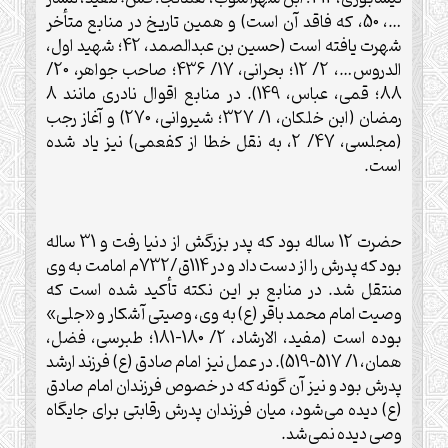
…، 50، که فاقد آن است) و همين تاريخ در منابع متأخر
شهرت يافته است (حسين بن عبدالصمد، 42؛ شهيد اول،
الدروس…، 2/ 12؛ بحرانی، 17/ 436؛ صاحب جواهر، 20/
88؛ قمی، عباس، 149). در منابع اقوال نادری مانند 8
رمضان (ابن خلکان، 1/ 327؛ شيروانی، 270) و آغاز رجب
(مجلسی، 47/ 2، به نقل خطا از کفعمی) نيز ياد شده
است.
حضرت 12 ساله بود که پدر بزرگش از دنيا رفت و 31 ساله
بود که پدرش را از دست داد و در 114ق/732م امامت به وی
منتقل شد. در منابع بر اين نکته تأکيد شده است که
وصيت امام محمد باقر (ع) به وی، وصيتی آشکار و «جلی»
بوده است (مفيد، الارشاد، 2/ 180-181؛ طبرسی، فضل،
همان، 1/ 517-519). در عمل نيز امام صادق (ع) فرزند ارشد
پدرش بود و نيز آن گونه که در خصوص فرزندان امام صادق
(ع) ديده می‌شود، ميان فرزندان پدرش رقابتی برای جايگاه
وصی ديده نمی‌شد.