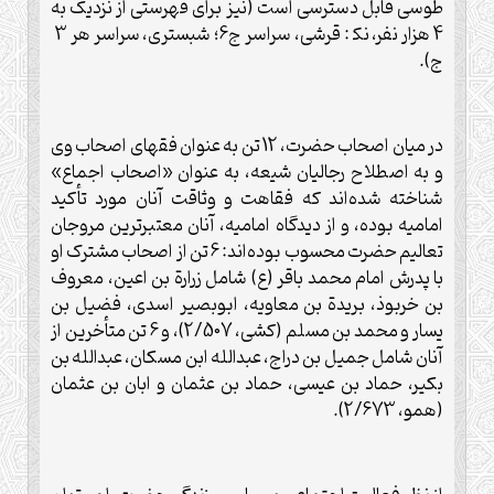
طوسی قابل دسترسی است (نيز برای فهرستی از نزديک به
4 هزار نفر، نک‍ : قرشی، سراسر ج6؛ شبستری، سراسر هر 3
ج).
در ميان اصحاب حضرت، 12 تن به عنوان فقهای اصحاب وی
و به اصطلاح رجاليان شيعه، به عنوان «اصحاب اجماع»
شناخته شده‌اند که فقاهت و وثاقت آنان مورد تأکيد
اماميه بوده، و از ديدگاه اماميه، آنان معتبرترين مروجان
تعاليم حضرت محسوب بوده‌اند: 6 تن از اصحاب مشترک او
با پدرش امام محمد باقر (ع) شامل زرارة بن اعين، معروف
بن خربوذ، بريدة بن معاويه، ابوبصير اسدی، فضيل بن
يسار و محمد بن مسلم (کشی، 2/507)، و 6 تن متأخرين از
آنان شامل جميل بن دراج، عبدالله ابن مسکان، عبدالله بن
بکير، حماد بن عيسى، حماد بن عثمان و ابان بن عثمان
(همو، 2/673).