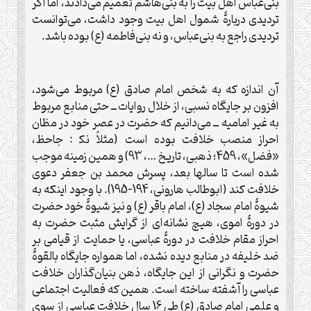
بنی‌عباس اهل بيت را به بنی‌هاشم تعميم می‌دادند، اما اگر
ترديدی در‌بارۀ شمول اهل بيت وجود داشت، می‌توانست
ترديدی راجع به بنی‌عباس، و نه بنی‌فاطمه (ع) بوده باشد.
آن اندازه که به شخص امام صادق (ع) مربوط می‌شود،
افزون بر جايگاه نسبی، از خلال روايات ــ حتى منابع مربوط
به غير اماميه ــ می‌دانيم که حضرت در عصر خود در مظان
احراز منصب خلافت بوده است (مثلاً نک‍ : جاحظ،
«فضل»، 459؛ ذهبی، تاريخ …، 93) و همين زمينه موجب
شده است تا سالها بعد، پسرش محمد بن جعفر دعوی
خلافت کند (ابوطالب هارونی، 194-195). با وجود اينکه به
شيوۀ امام سجاد (ع)، امام باقر (ع) و نيز شيوۀ خود حضرت
در دورۀ اموی، هيچ نشانه‌ای از گرايش مثبت حضرت به
احراز مقام خلافت در دورۀ عباسی، يا حمايت از قيامی ‌بر
ضد خليفه در منابع ديده نشده، اما همواره جايگاه بالقوۀ
حضرت و نگرانی از اين جايگاه، ذهن بنيان‌گذاران خلافت
عباسی را آشفته ساخته است. همين که فعاليت اجتماعی
و علمی‌ امام صادق (ع) طی 16 سال خلافت عباسی از سوی