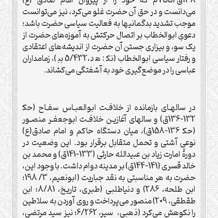
138ق/755م که خود را از پيروان امام صادق (ع)
می‌دانست و در حق آن حضرت غلو می‌کرد، نيز می‌توانست
موجب تشديد بدگمانیها به فعاليت سياسی حضرت باشد؛
دعویِ ابوالخطاب بر اتصال حرکتش به آموزه‌های حضرت از
يک سو، و بيزاری جستن آن حضرت از انديشه‌های اعتقادی
و رفتار سياسی ابوالخطاب (نک‍ : ه‍ د،5/432 بب‍ )، زمامداران
عباسی را در موضع‌گيری خود به آشفتگی می‌کشاند.
در سالهـای بازمانده از خلافـت ابوالعبـاس سفـاح (حک‍
132-136ق) و سالهای آغازيـن خلافـت ابوجعفـر منصـور
(حک‍ 136-158ق)، ميان دستگاه حاکم و امام صادق(ع)
نوعی آشتی و تحمل متقابل برقرار بود. اين وضعيت در
دورۀ امارت زياد بن عبيدالله حارثی (133-141ق) و محمد بن
خالد قسری (141-144ق) بر مدينه دوام داشت. با وجود اين،
حضرت به هر مناسبتی به نقد جباريت (ابونعيم، 3/ 198؛
ابن طلحه، 286) و دنياطلبی (طبری، تاريخ، 8/81؛ ابن
طقطقى، 209) منصور می‌پرداخت و روی آوردن به سلاطين
را نکوهش می‌کرد (ذهبی، سير، 6/262؛ نيز سيد مرتضى،