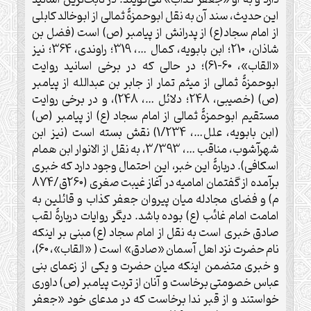
دارد و به او «جعفر کذاب» می‌گويند. در ثابت‌ترين اسانيد
اين حديث، سند آن به نقل ابوحمزۀ ثمالی از ابوخالد کابلی
از امام سجاد(ع) از پدرانش از پيامبر (ص) است (فضل بن
شاذان، 210؛ ابن بابويه، کمال …، 319؛ راوندی، 364؛ نيز
«القاب»، 60-61)؛ در حالی که در برخی اسانيد روايت
ابوحمزۀ ثمالی از ميثم تمار از جابر بن عبدالله از پيامبر
(ص) (خصيبی، 248؛ دلائل …، 248)، و در برخی روايت
مستقيم ابوحمزۀ ثمالی از امام سجاد (ع) از پيامبر (ص)
(ابن بابويه، علل…، 1/234) نقش بسته است (نيز ابن
شهرآشوب، مناقب …، 3/393، به نقل از الانوار ابن همام
اسکافی). دربارۀ اين خبر، اين احتمال وجود دارد که خبری
برآمده از گفتمان اماميه در آغاز غيبت صغرى (260ق/874
م) و فضای مجادله ميان پيروان جعفر کذاب و قائلين به
امامت امام غائب (ع) بوده باشد. ديگر روايات دربارۀ لقب
صادق خبری است به نقل از امام سجاد (ع) مبنی بر اينکه
نام حضرت نزد اهل آسمان «صادق» است ( «القاب»، 60)،
و خبری متضمن اينکه میان حضرت و يکی از زعمای بنی
عباس خصومتی برخاست و آنان از تربت پيامبر (ص) داوری
خواستند و از قبر ندا برخاست که در مدعای خود «جعفر