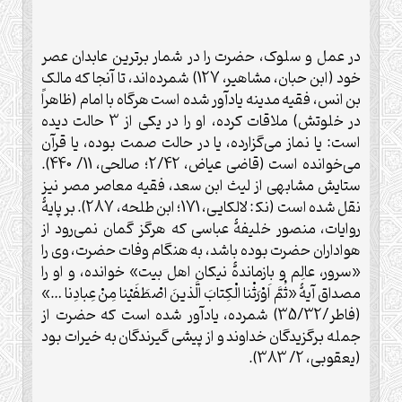
در عمل و سلوک، حضرت را در شمار برترين عابدان عصر
خود (ابن حبان، مشاهير، 127) شمرده‌اند، تا آنجا که مالک
بن انس، فقيه مدينه يادآور شده است هرگاه با امام (ظاهراً
در خلوتش) ملاقات کرده، او را در يکی از 3 حالت ديده
است: يا نماز می‌گزارده، يا در حالت صمت بوده، يا قرآن
می‌خوانده است (قاضی عياض، 2/42؛ صالحی، 11/ 440).
ستايش مشابهی از ليث ابن سعد، فقيه معاصر مصر نيز
نقل شده است (نک‍ : لالکایی، 171؛ ابن طلحه، 287). بر پايۀ
روايات، منصور خليفۀ عباسی که هرگز گمان نمی‌رود از
هواداران حضرت بوده باشد، به هنگام وفات حضرت، وی را
«سرور، عالِم و بازماندۀ نيکان اهل بيت» خوانده، و او را
مصداق آيۀ «ثُمَّ اَوْرَثْنا الْكِتابَ الَّذينَ اصْطَفَيْنا مِنْ عِبادِنا …»
(فاطر/35/32) شمرده، يادآور شده است که حضرت از
جمله برگزيدگان خداوند و از پيشی گيرندگان به خيرات بود
(يعقوبی، 2/ 383).