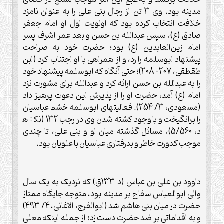
مدينه بود. وی 3 تن از رجال بنی علی را به عنوان نامزد
خلافت انتخاب کرده بود که اولويت اول او امام جعفر
صادق (ع)، سپس عبدالله بن حسن و بعد عمر اشرف پسر
امام زين‌العابدين (ع) بود؛ حضرت خود به صراحت
پيشنهاد ابوسلمه را رد، و از همراهی با او اجتناب کرد (ابن
طقطقى، 207- 208)؛ حتى آنگاه که ابوسلمه پيشنهاد خود
را به عبدالله بن حسن ارائه کرد و عبدالله برای مشورت نزد
امام (ع) آمد، حضرت او را از پذيرش اين دعوت پرهيز داد
(مسعودی، 3/ 254). فعاليتهای ابوسلمه خشم عباسيان
را برانگيخت و با وجود کشته شدن وی در رجب 132 (نک‍ : ه‍
د، 5/560)، مسائل گذشته ميان او و بنی علی، تا چندی
موجب کدورت خاطر و بدرفتاری عباسيان با علويان بود.
داوود بن علی بن عباس (د 133ق) که نزديک به يک سال
والی ابوالعباس سفاح بر مدينه بود، متوجه جايگاه ممتاز
حضرت در ميان بنی هاشم شد (ابوالفرج، الاغانی، 4/ 493)
و به اقداماتی بر ضد حضرت دست زد؛ از جمله اينکه معلی