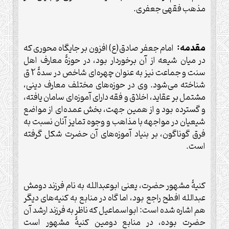
مذهب فقهی جعفری.
مقدمه:
امام جعفر صادق(ع) افزون بر جايگاه محوری که
در ميان شيعه از آن برخوردار بود، در حوزۀ معارف اهل
سنت و جماعت نيز به عنوان چهره‌ای شاخص در سدۀ 2 ق
شناخته می‌شود. وی در حوزه‌های مختلف معارف دينی،
مشتمل بر عقايد، اخلاق و فقه دارای آموزه‌ای سامان يافته،
و گسترده بود و از همين جهت، بخش عمده‌ای از مواضع
شيعيان در مواجهه با مذاهب و وجوه تمايز آنان نسبت به
فرق گوناگون، بر بنياد آموزه‌های آن حضرت شکل گرفته
است.
کنيۀ مشهور حضرت، يعنی ابوعبدالله به نام فرزند دومش
عبدالله افطح راجع بود، اما گاه در منابع به کنيه‌های ديگر
هم اشاره شده است: ابواسماعيل که ناظر به فرزند ارشد آن
حضرت بوده، در منابع دومين کنيۀ مشهور است