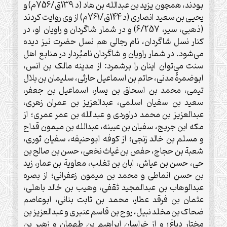
بودند، همچون يزيد بن عبدالله بن هاد (د 139ق/756م) و
يحيى بن سعيد انصاری (د 144ق/761م) از وی روايت کردند
(ذهبی، سير، 6/257) و در شمار شاگردان و راويان او، در
کنار نسل شاگردان، نام رجالی هم نسل حضرت نيز ديده
می‌شود. در شمار راويان و شاگردان نامبُردار در منابع اهل
سنت می‌توان اينان را برشمرد: از مدينه مالک بن انس،
ابوضمرۀ مدنی، حاتم بن اسماعيل حارثی، سليمان بن بلال
تيمی، محمد بن اسحاق بن يسار، اسماعيل بن جعفر،
سعيد بن سفيان اسلمی، عبدالعزيز بن عمران زهری،
عبدالعزيز بن محمد دراوردی و عبدالله بن عمر عمری؛ از
مکه ابن جريج، سفيان بن عيينه، عبدالله بن ميمون قداح
و مسلم بن خالد زنجی؛ از کوفه ابوحنيفه، سفيان ثوری،
شعبة بن حجاج، حفص بن غياث نخعی، حسن بن صالح بن
حی، حسن بن عياش، ابان بن تغلب، معاوية بن عمار، زيد
بن حسن انماطی و محمد بن ميمون زعفرانی؛ از بصره
عبدالوهاب بن عبدالمجيد ثقفی، وهيب بن خالد باهلی،
عثمان بن فرقد عطار، محمد بن ثابت بنانی، ابوعاصم
ضحاک بن مخلد نبيل، روح بن قاسم عنبری و عبدالعزيز بن
مختار دباغ؛ و از خراسان ابراهيم بن طهمان و زهير بن