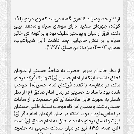
از نظر خصوصيات ظاهری گفته می‌شد که وی مردی با قد
کوتاه، چهره‌ای سفيد، دارای موهای سياه و مجعد، بينی
بلند، فرق از ميان و پوستی لطيف بود و بر گونه‌اش خالی
سياه و بر تنش خالهايی چند داشت (ابن شهرآشوب،
همان، 3/ 400؛ نيز نک‍ : ابن صباغ، 2/912).
از نظر خاندان پدری، حضرت به شاخۀ حسينی از علويان
تعلق داشت. اينکه از امام حسين (ع) تنها يک فرزند برجای
ماند، در مقايسه با تعدد فرزندان امام حسن(ع)، موجب
شده بود تا سادات حسينی در زمان امام صادق (ع) از نظر
شمار به صورت قابل ملاحظه‌ای کم جمعيت‌تر از سادات
حسنی باشند و همين امر گاه موجب تسلط طلبی حسنيان
بر تمامی‌علويان بود. اينکه در ميان فرزندان امام باقر (ع)
نيز تنها نسل برجای مانده متعلق به امام صادق (ع) است
(ابن عنبه، 195)، نيز در ميان سادات حسينی به حضرت