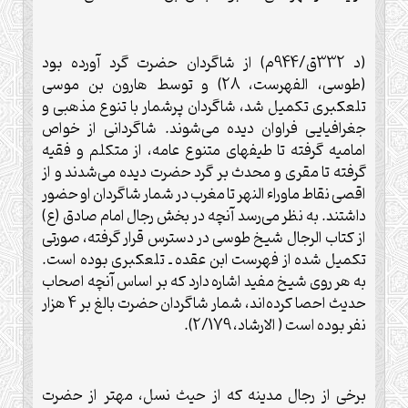
(د 332ق/944م) از شاگردان حضرت گرد آورده بود
(طوسی، الفهرست، 28) و توسط هارون بن موسى
تلعکبری تکميل شد، شاگردان پرشمار با تنوع مذهبی و
جغرافيايی فراوان ديده می‌شوند. شاگردانی از خواص
اماميه گرفته تا طيفهای متنوع عامه، از متکلم و فقيه
گرفته تا مقری و محدث بر گرد حضرت ديده می‌شدند و از
اقصى نقاط ماوراء النهر تا مغرب در شمار شاگردان او حضور
داشتند. به نظر می‌رسد آنچه در بخش رجال امام صادق (ع)
از کتاب الرجال شيخ طوسی در دسترس قرار گرفته، صورتی
تکميل شده از فهرست ابن عقده ـ تلعکبری بوده است.
به هر روی شيخ مفيد اشاره دارد که بر اساس آنچه اصحاب
حديث احصا کرده‌اند، شمار شاگردان حضرت بالغ بر 4 هزار
نفر بوده است ( الارشاد، 2/179).
برخی از رجال مدينه که از حيث نسل، مهتر از حضرت