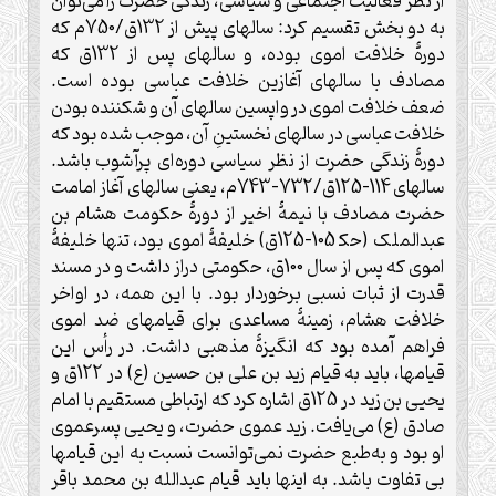
از نظر فعاليت اجتماعی و سياسی، زندگی حضرت را می‌توان
به دو بخش تقسيم کرد: سالهای پيش از 132ق/750م که
دورۀ خلافت اموی بوده، و سالهای پس از 132ق که
مصادف با سالهای آغازين خلافت عباسی بوده است.
ضعف خلافت اموی در واپسين سالهای آن و شکننده بودن
خلافت عباسی در سالهای نخستينِ آن، موجب شده بود که
دورۀ زندگی حضرت از نظر سياسی دوره‌ای پرآشوب باشد.
سالهای 114-125ق/732-743م، يعنی سالهای آغاز امامت
حضرت مصادف با نيمۀ اخير از دورۀ حکومت هشام بن
عبدالملک (حک‍ 105-125ق) خليفۀ اموی بود، تنها خليفۀ
اموی که پس از سال 100ق، حکومتی دراز داشت و در مسند
قدرت از ثبات نسبی برخوردار بود. با اين همه، در اواخر
خلافت هشام، زمينۀ مساعدی برای قيامهای ضد اموی
فراهم آمده بود که انگيزۀ مذهبی داشت. در رأس اين
قيامها، بايد به قيام زيد بن علی بن حسين (ع) در 122ق و
يحيی بن زيد در 125ق اشاره کرد که ارتباطی مستقيم با امام
صادق (ع) می‌يافت. زيد عموی حضرت، و يحيى پسرعموی
او بود و به‌طبع حضرت نمی‌توانست نسبت به اين قيامها
بی تفاوت باشد. به اينها بايد قيام عبدالله بن محمد باقر