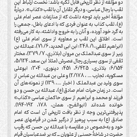
دو مؤلفه از نظر تاريخی قابل تکيه باشد: نخست ارتباط اين
لقب با رجال عباسی، و ديگر تقابل آن با لقب «کذاب». دربارۀ
مؤلفۀ اخير بايد توجه داشت که از منازعات عصر امام علی
(ع)، لقب کذاب به عنوان فردی که با ادعای باطل، جمعی را
به گرد خود آورده، و آنان را به خروج واداشته، به کار می‌رفته
است. اطلاق اين لقب بر معاويه ‌از سوی امام علی (ع)
(ابراهیم ثقفی، 1/ 248؛ ابن ابی الحديد، 6/ 71)، عبدالله بن
زبير از سوی‌ عبدالملک بن مروان (بلاذری، 7/ 379)، مختار
ثقفی از سوی بسياری رجال عصرش (مثلاً ابن سعد، 5/124،
6/154؛ بلاذری، 6/425، 451؛ دينوری، 304؛ ابوعلی
مسکويه، تجارب … ، 2/178) و علی بن عبدالله بن عباس از
سوی وليد بن عبدالملک ( اخبار …، 139) از نمونه‌های آن
است. در زمان حيات امام صادق(ع)، عبدالله بن حسن و دو
فرزند او محمد و ابراهيم از سوی حاکمان عباسی «کذاب»
خوانده شده‌اند (ابوالفرج، همان، 178، 192-194).
پذيرفتنی‌ترين وجه از نظر بافت تاريخی آن است که امام
صادق (ع) به سبب پرهيز از درگير شدن در قيامهای عصر
خود و به‌خصوص در مقايسه با عبدالله بن حسن که رقيب
حضرت در شاخۀ حسنـی از علويان ــ که بر ضد‌عباسيان قيام