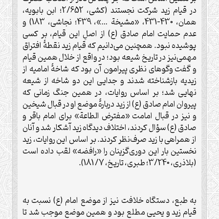
در قيام زيد شرکت نجستند (کشی، 2/652؛ ابن بابويه،
همان، 430-431، «مشيخة …»، 439؛ نجاشی، 183) و
عدم حمايت امام صادق (ع) از اصلِ اين قيام، بر کسی
پوشيده نبود. همچنين می‌دانيم که قيام زيد نقطۀ افتراق
مهمی‌نيز در تاريخ شيعه بود؛ در واقع از خلال همين قيام
و گفت وگوهای نظری پيرامون آن بود که شاخۀ اماميه از
زيديه بازشناخته شدند و جدايی اين دو شاخه از شيعه
نهايی شد؛ بر اساس روايات، در همين جنگ زمانی که
پيروان امام صادق (ع) از زيد در‌بارۀ موضع او در قبال شيخين
و نيز در قبال امامت «مفترض الطاعة» برای امام باقر و
صادق (ع) سؤال کردند، اختلاف ديدگاه زيد آشکار شد و آنان
از همراهی با زيد صرف‌نظر کردند. بر اساس اين روايات، زيد
نخستين بار اين دوری‌گزينان را «رافضه» لقب داده است
(بلاذری، 3/240؛ طبری، تاريخ، 7/ 181).
به طبع، دستگاه خلافت نيز از موضع امام (ع) نسبت به
قيام زيد و يحيى مطلع بود و همين موضع موجب شد تا