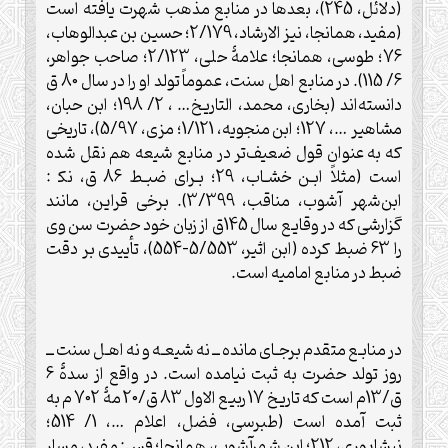
(دلائل، 245)، بعدها در منابع مذهب شهرت يافته است
(مفيد، همانجا، نیز الارشاد، 2/179؛ حسين بن عبدالوهاب،
76؛ طوسی، همانجا؛ علامۀ حلی، 2/123؛ صاحب جواهر،
6/ 115). در منابع اهل سنت، عموماً تولد او را در سال 80 ق
دانسته‌اند (بخاری، محمد، التاريخ… ، 2/ 198؛ ابن حبان،
مشاهير …، 127؛ ابن منجويه، 1/121؛ مزی، 5/97)، تاريخی
که به عنوان قول ضعيف‌تر در منابع شيعه هم نقل شده
است (مثلاً ابـن خشـاب، 29؛ بـرای ضبـط 86 ق، نک‍ :
ابن‌شهر آشوب، مناقب، 3/399). برخی قراين، مانند
گزارشی که در وقايع سال 145ق از زبان خود حضرت سن وی
را 63 ضبط کرده (ابن اثير، 5/553-554)، تأييدی بر دقت
ضبط در منابع اماميه است.
در منابـع متقدم برجـای مانده ــ نه شيعـه و نه اهـل سنت ــ
روز تولد حضرت به ثبت نيامده است. در واقع از سدۀ 6
ق/13م است که تاريخ 17 ربيع الاول 83 ق/20 مۀ 702 م به
ثبت آمده است (طبرسی، فضل، اعلام …، 1/ 514؛
نیشابوری، 212؛ ابن شهرآشوب، همانجا؛ قس: مفيد، مسار