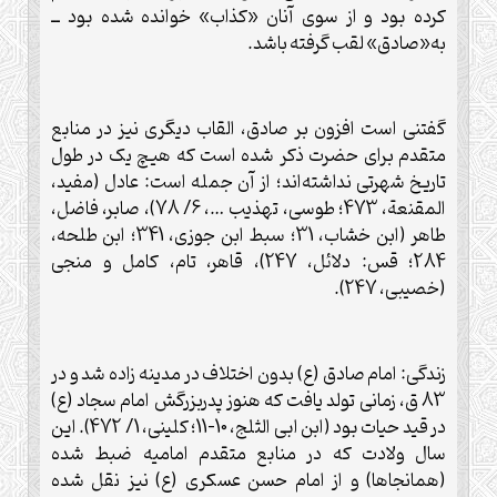
کرده بود و از سوی آنان «کذاب» خوانده شده بود ــ
به‌«صادق» لقب گرفته باشد.
گفتنی است افزون بر صادق، القاب ديگری نيز در منابع
متقدم برای حضرت ذکر شده است که هيچ‌ يک در طول
تاريخ شهرتی نداشته‌اند؛ از آن جمله است: عادل (مفيد،
المقنعة، 473؛ طوسی، تهذيب …، 6/ 78)، صابر، فاضل،
طاهر (ابن خشاب، 31؛ سبط ابن جوزی، 341؛ ابن طلحه،
284؛ قس: دلائل، 247)، قاهر، تام، کامل و منجی
(خصيبی، 247).
زندگی: امام صادق (ع) بدون اختلاف در مدينه زاده شد و در
83 ق، زمانی تولد يافت که هنوز پدربزرگش امام سجاد (ع)
در قيد حيات بود (ابن ابی الثلج، 10-11؛ کلينی، 1/ 472). اين
سال ولادت که در منابع متقدم اماميه ضبط شده
(همانجاها) و از امام حسن عسکری (ع) نيز نقل شده