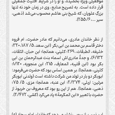
موقعيتی ويژه بخشيده، و او را در شرايط اقليت جمعيتی
قرار داده است. به تصريح منابع، وی در زمان خود نه تنها
بزرگِ علويان، که شيخ بنی هاشم محسوب می‌شد (ذهبی،
سير …، 6/ 255).
از نظر خاندان مادری، می‌دانيم که مادر حضرت، ام فروه
دختر قاسم بن محمد بن ابی بکر (ابن سعد، 5/ 187، 320؛
خليفه، الطبقات، 269؛ کلينی، همانجا؛ ابن حبان، الثقات،
6/132)، و جدۀ مادری‌‌اش اسماء بنت عبدالرحمان بن ابی
بکر بود (ابن قتيبه، المعارف، 215؛ ابن منجويه، 1/120؛
کلينی، همانجا). بر همين اساس بود که حضرت می‌فرمود:
ابوبکر دو بار در تولد من شرکت داشته است (ولدنی ابوبکر
مرتين: اربلی، 2/374؛ ابن عنبه، همانجا؛ مزی، 5/ 75؛
ذهبی، همانجا). هم از اين رو بود که معروف بن خربوذ از
حضرت با تعبير «ابن المکرمة» ياد می‌کرد (کشی، 2/472).
اين نسب، از سويی نشان می‌دهد که خاندان امام سجاد (ع)