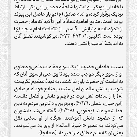
با خاندان ابوبکر ــ و نه تنها شاخۀ محمد بن ابی بکر ــ ارتباط
نزديک برقرار کرده، و امام صادق (ع) دو بار حاصل اين پيوند
بوده است. منابع اماميه عملاً با اين تأکيد که مادر حضرت
از «مؤمنات» و نيايَش ــ قاسم ــ از «ثقات» امام سجاد (ع)
بوده است (کلينی، 1/ 472-473)، می‌کوشیدند تعلق آنان
به انديشۀ اماميه را نشان دهند.
نسبت خاندانی حضرت از يک سو و مقامات علمی‌و معنوی
او از سوی دیگر موجب شده بود تا وی حتى از سوی آنان که
به امامت آن حضرت باور نداشتند، به ديدۀ تعظيم نگريسته
شود. در دانش، عالمان اهل سنت در منابع خود امام صادق
(ع) را از سادات اهل بيت در فهم و دانش و فضل دانسته
(ابن حبان، همان، 6/131)، و برترين و داناترين مردم به دين
خدا شمرده‌اند (يعقوبی، 2/381). گفته می‌شد دانشوران
که از حضرت دانش آموختند، هرگاه از او سخنی نقل
می‌کردند، به تعبير «اخبرنا العالم» از وی ياد می‌نمودند،
يعنی آن که عالم مطلق ما را خبر داد (همانجا).