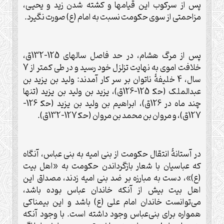
پس از سرکوب اين قيامها و کشته شدن زيد و يحيى،
مزاحمتی از سوی حکومت نسبت به امام (ع) صورت نگيرد.
پس از مرگ هشام، در حد فاصل سالهای 125-132ق،
خلافت اموی به نهايت تزلزل خود رسيد و در طی کمتر از 7
سال، 4 خليفۀ ناتوان بر سر کار آمدند: وليد بن يزيد بن
عبدالملک (حک‍ 125-126ق)، يزيد بن وليد بن يزيد (تنها
چند ماه در 126ق)، ابراهيم بن وليد بن يزيد (حک‍ 126-
127ق)، و مروان بن محمد بن مروان (حک‍ 127-132ق).
در آستانۀ انتقال حکومت از بنی اميه به بنی عباس، آنگاه
که عباسيان با شعار بازگرداندن حکومت به «اهل بيت
(ع)»، دست به مبارزه بر ضد بنی اميه زدند، مصداق اين
اهل بيت بيش از آنکه خاندان عباس بوده باشد،
می‌توانست خاندان امام علی (ع) باشد و اين بيمناکی
همواره برای بنی‌عباس وجود داشته است. با وجود آنکه