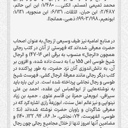
محمد تميمی ‌(مسلم، الکنى…، 1/480؛ ابن ابی حاتم،
2/487؛ ابن حبان، الثقات، 6/131؛ ابن منجويه، 1/121؛
ابونعيم، 3/198-199؛ ذهبی، همانجا).
در منابع اماميه نيز طيف وسيعی از رجال به عنوان اصحاب
حضرت معرفی شده‌اند که فهرستی از آنان در کتب رجالی
همچون «الرجال» منسوب به برقی (ص 16-47) و الرجال
شيخ طوسی (ص 155 بب‍ ) به دست داده شده، و افزون بر
آن، به دانش‌اندوزی آنان نزد حضرت، به طور پراکنده در
کتب ديگر رجالی مانند معرفة الرجال کشی، فهرست شيخ
طوسی و رجال نجاشی پرداخته شده است. در اين باره بايد
به نوشته‌هايی از ابوالعباس ابن عقده، احمد بن علی
سيرافی، ابويعلى حمزة بن قاسم علوی ، حميد بن زياد
نينوايی و نيز عالم اهل سنت، ابوزرعۀ رازی اشاره کرد که در
معرفی شاگردان و راويان حضرت نوشته شده‌اند (نک‍ :
طوسی، الفهرست، 74؛ نجاشی، 10، 86، 94، 132، 140) و
مضامين آنها امروز تنها از خلال مجاميع رجالی چون رجال