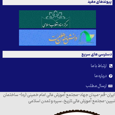
پیوندهای مفید
دسترسی های سریع
ارتباط با ما
درباره ما
ارسال مطلب
ایران-قم-میدان جهاد-مجتمع آموزش عالی امام خمینی (ره)- ساختمان
نبیین-مجتمع آموزش عالی تاریخ، سیره و تمدن اسلامی