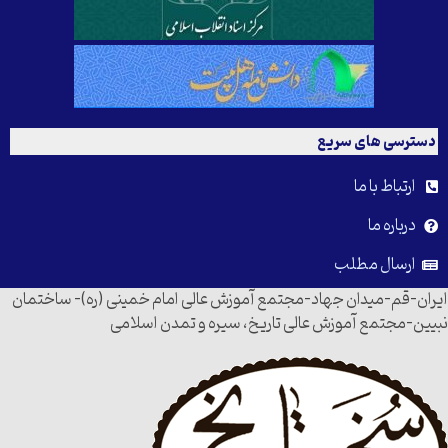
دسترسی های سریع
ارتباط با ما
درباره ما
ارسال مطلب
ایران-قم-میدان جهاد-مجتمع آموزش عالی امام خمینی (ره)- ساختمان
نبیین-مجتمع آموزش عالی تاریخ، سیره و تمدن اسلامی