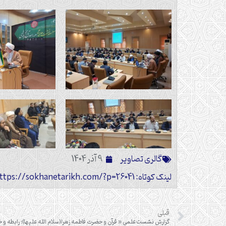
گالری تصاویر
9 آذر 1404
لینک کوتاه: https://sokhanetarikh.com/?p=26041
قبلی
گزارش نشست علمی « قرآن و حضرت فاطمه زهرا(سلام الله علیها)؛ رابطه و 