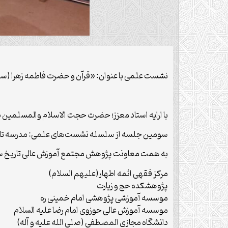
نشست علمی با عنوان: «قرآن و حضرت فاطمه زهرا (سلام
با ارایه استاد معزز؛ حضرت حجت الاسلام والمسلمین د
سومین جلسه از سلسله نشست‌های علمی: مدرسه تاریخ
به همت معاونت پژوهش مجتمع آموزش عالی تاریخ سیر
مرکز فقهی ائمه اطهار(علیهم السلام)
پژوهشکده حج و زیارت
موسسه آموزشی پژوهشی امام خمینی ره
موسسه آموزش عالی حوزوی امام رضا علیه السلام
دانشگاه مجازی المصطفی (صلی الله علیه و آله)