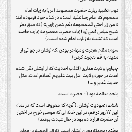
دوم؛ تشبیه زیارت حضرت معصومه(س) به زیات امام
معصوم که امام رضا علیه السلام در کلام خود فرموده اند:
« من زار اختی المعصومه بقم کمن زارنی» (که طبق نظر
شیخ عباس قمی(ره) زیات حضرت معصومه زیارت خاصه
است که تشبیه به زیارت امام شده است.)
سوم؛ مقام هجرت و مهاجر بودن(که ایشان در جوانی از
مدینه به قم هجرت کردن)
چهارم؛ ولایت مداری (اغلب احادیث که از ایشان نقل شده
است در حوزه ولایت اهل بیت علیهم السلام است. مثل
حدیث غدیر و…)
پنجم؛ عالمه بود آن حضرت است.
ششم؛ عبودیت ایشان. (آنچه که معروف است که در تمام
این 17 روز در قم، در این خانه ای که موسی خزرج در اختیار
آن حضرت قرار داده بود در حال عبادت بودند)
هفتم؛ محدثه بودن ایشان است که فی الجمله در موارد