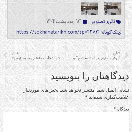
گالری تصاویر
13 اردیبهشت 1404
لینک کوتاه: https://sokhanetarikh.com/?p=22812
قبلی
بعدی
گزارش سخنرانی دو استاد مجتمع آموزش عالی تاریخ در جلسه هم اندیشی علمی «حج و امت سازی اسلامی»
نشست «آسیب شناسی سیره پژوهی»
دیدگاهتان را بنویسید
نشانی ایمیل شما منتشر نخواهد شد.
بخش‌های موردنیاز
علامت‌گذاری شده‌اند
*
دیدگاه
*