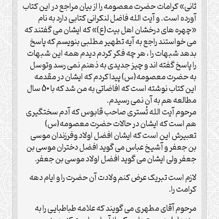
ثانی» کرامات حضرت معصومه را از بیان مراجع در این کتاب
آورده است. و آیت الله فاضل لنکرانی کتابی دارد به نام
«چهره های درخشان اهل بیت(ع)» که ایشان می گفتند که
می خواستند راجع به آیه تطهیر مطلبی بنویسم که پاسخ
بدهد شبهات را ، هر چه فکر کردم دیدم همه این شبهات
را پاسخ گفته اند و چیز جدیدی به ذهنم نمی رسد وتوسل
به حضرت معصومه(س) پیدا کردم که ایشان در مقدمه
این کتاب نوشته است که افاضاتی به من شد که با 50 سال
مطالعه هم به آن نمی رسیدم.
مرحوم آیت الله تُستری صاحب قابوس که آدم سختگیری
هم است که ایشان در حالات حضرت معصومه(س)
تعبیرش این است که ایشان افضل اولاد وفرزندان موسی
بن جعفر و آشیخ عباس می گوید افضل دختران موسی بن
جعفر ولی ایشان می گوید افضل اولاد موسی بن جعفر.
لازم است تبریک عرض کنم ولادت آن حضرت را و ایام دهه
کرامت را.
مرحوم آقای مطهری می گویند که علامه طباطبایی را به