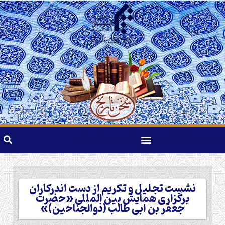
نشست تجلیل و تکریم از دست اندرکاران
برگزاری همایش بین المللی «حضرت
جعفر بن ابی طالب (ذوالجناحین)»