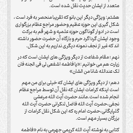
متعدد از ایشان حدیث نقل شده است.
هشتم: ویژگی دیگر این بانو که تقریبا منحصر به فرد است ،
شکل گیری این حوزه عظیم وحضور مراجع عظام بزرگواری
است در ادوار گوناگون حوزه علمیه و شهر قم به برکت
وجود ایشان گرداگرد حرم و بارگاه آن حضرت حضور داشته
اند که غیر از نجف نمونه دیگری نداریم به این شکل.
نهم ؛ مقام شفاعت از دیگر ویژگی های ایشان است که در
زیارت هم می خوانیم :«یا فاطمه اشفعی لی فی الجنه فان
لک عندالله شانا من الشان»
دهم؛ از دیگر ویژگی های ایشان که خیلی برای من مهم
است اینکه کرامات ایشان که نقل آن توسط مراجع عظام
انجام شده است.مانند حضرت آیت الله مرعشی
نجفی،حضرت آیت الله فاضل لنکرانی حضرت آیت الله
گلپایگانی،حضرت امام ره که این شکل نقل کرامات از
بزرگان بسیار مهم است.
کتابی به نوشته آیت الله کریمی جهرمی به نام «فاطمه