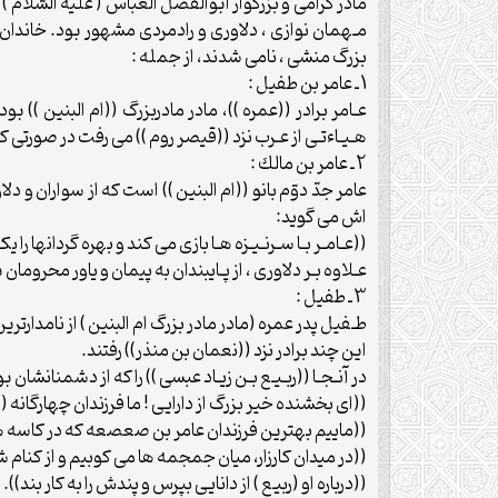
مادر گرامى و بزرگوار ابوالفضل العباس ( عليه السّلام 
مـهمان نوازى ، دلاورى و رادمردى مشهور بود. خاندان 
بزرگ منشى ، نامى شدند، از جمله :
1 ـ عامر بن طفيل :
عـامر برادر ((عمره ))، مادر مادربزرگ ((ام البنين )) ب
هـيـاءتـى از عـرب نزد ((قيصر روم )) مى رفت در صورتى 
2 ـ عامر بن مالك :
عامر جدّ دوّم بانو ((ام البنين )) است كه از سواران و د
اش مى گويد:
((عـامـر بـا سـرنـيـزه هـا بازى مى كند و بهره گردانها را
عـلاوه بـر دلاورى ، از پـايبندان به پيمان و ياور محرومان
3 ـ طفيل :
طـفيل پدر عمره (مادر مادر بزرگ ام البنين ) از نامدارتري
اين چند برادر نزد ((نعمان بن منذر)) رفتند.
در آنـجـا ((ربـيـع بـن زيـاد عبسى )) را كه از دشمنان
((اى بخشنده خير بزرگ از دارايى ! ما فرزندان چهارگانه ((
((ماييم بهترين فرزندان عامر بن صعصعه كه در كاسه ها
((در ميدان كارزار، ميان جمجمه ها مى كوبيم و از كنام ش
((درباره او (ربيع ) از دانايى بپرس و پندش را به كار بند)).