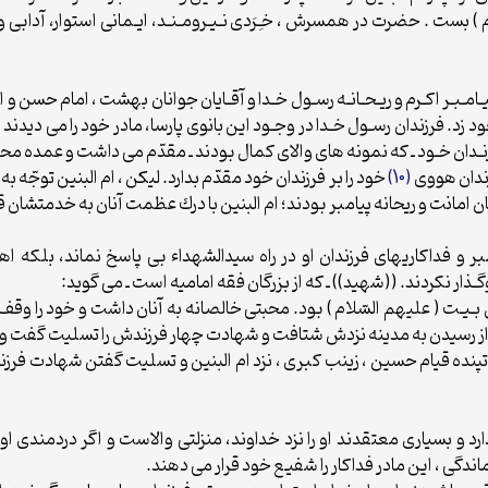
 ) بست . حضرت در همسرش ، خـِرَدى نـيـرومـنـد، ايـمانى استوار، آدابى وا
ان پـيـامـبـر اكـرم و ريـحـانـه رسـول خـدا و آقـايان جوانان بهشت ، امام حسن 
زد. فرزندان رسـول خـدا در وجـود اين بانوى پارسا، مادر خود را مى ديدند و ا
 فـرزنـدان خـود ـ كه نمونه هاى والاى كمال بودند ـ مقدّم مى داشت و عمده م
فرزندان هووى
(10)
خود را بر فرزندان خود مقدّم بدارد. ليكن ، ام البنين توجّه ب
امانت و ريحانه پيامبر بودند؛ ام البنين با درك عظمت آنان به خدمتشان قيام 
پيامبر و فداكاريهاى فرزندان او در راه سيدالشهداء بى پاسخ نماند، بلك
وگـذار نكردند. ((شهيد)) ـ كه از بزرگان فقه اماميه است ـ مى گويد:
ـل بـيـت ( عليهم السّلام ) بود. محبتى خالصانه به آنان داشت و خود را وقف دو
پس از رسيدن به مدينه نزدش شتافت و شهادت چهار فرزندش را تسليت گفت و 
نده قيام حسين ، زينب كبرى ، نزد ام البنين و تسليت گفتن شهادت فرزندا
ن دارد و بسيارى معتقدند او را نزد خداوند، منزلتى والاست و اگر دردمندى 
دگى ، اين مادر فداكار را شفيع خود قرار مى دهند.