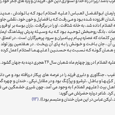
مقرب باشد؛ زيرا در راه خدا و استوارى دين حق ، فرزندان و پاره هاى جگر خود 
زرگـوارمـان ابـوالفـضـل العـبـاس ( عـليـه السـّلام ) بـود كـه بـا تـولدش ، م
ن خـانـدان افـزوده شـده بـود و مـى رفـت كـه بـا فضايل و خون خود، نقشى جاو
سّلام ) داده شد، به خانه شتافت ، او را در برگرفت ، باران بوسه بر او فرو ر
 ، بانگ روحبخش تـوحـيـد بـود كـه بـه وسـيـله پدرش پيشاهنگ ايما
 )). اين كلمات كه عصاره پـيـام پـيـامبران و سرود پرهيزگاران است ، در اع
ى آن ، جان بـاخـت و خـونـش را بـه پـاى آن ريـخـت . در هـفتمين روز تولد 
ـمـان گـونـه كـه نـسـبـت بـه حـسـنـيـن ( عـليـهـمـا السـّلام ) عمل كرد
روز چهارم ماه شعبان سال 26 هجرى ديده به جهان گشود.
اى غيب ، جنگاورى و دليرى فرزند را در عرصه هاى پيكار دريافته بود و مى دا
رابـر كـژيـهـا و بـاطـل ، ترشرو و پرآژنگ بود و در مقابل نيكى ، خندان و چهره
ن اهـل بيت ( عليهم السّلام ) به وجود مى آمد، چون شيرى خشمگين مى غرّي
 كرد. شاعر درباره حضرتش مى گويد:
د، ليكن عباس در اين ميان خندان و متبسم بود)).
(13)