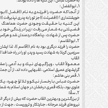
به حضرت عباس ، اين كنيه ها را داده بودند:
1 ـ ابوالفضل :
از آنـجـا كـه حـضـرت را فـرزنـدى بـه نـام ((فـضـل )) بـو
خويشتندارى ! ((فضيلت )) جز تو را به پدرى نپذيرفت )).
ايـن كـنـيـه بـا حـقـيـقـت وجـودى حضرت هماهنگ ا
فـضـيـلتـى بـه شـمـار مـى رفـت ؛ زيـرا در زنـدگـى خـود
حـضرت پس از شهادت ، پناهگاه دردمندان شد و هركس با
2 ـ ابوالقاسم :
حضرت را فرزند ديگرى بود به نام ((قاسم ))، لذا ايشان را
سرزمين كربلا به شهادت رسيد و پدر، او را در راه خدا فدا ك
القاب
مـعـمـولاً القـاب ، ويـژگـيـهـاى نـيـك و بـد آدمى ر
گرايشهاى عميق اسلامى ، لقبهايى داده اند، از آن جمله
1 ـ قمر بنى هاشم :
حـضـرت عـبـاس بـا رخـسـار نـيـكـو و تـلا لؤ چـهـره ، ي
علوى بود، بلكه قمرى درخشان در جهان اسلام به شمار م
2 ـ سقّا:
از بـزرگـتـرين و بهترين القاب حضرت كه بيش از ديگر القا
نيروهاى فرزند مرجانه ، جنايتكار و تروريست ، جهت از پا 