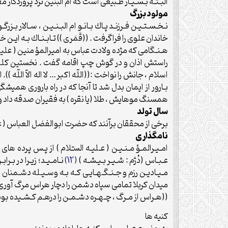
البـتـه بـسـيـار طـبيعى است كه ام البنين نزد پروردگار 
مولود بزرگ
نـخـسـتـيـن فـرزنـد پـاك بـانـو ام البـنـيـن ، سـالار بـ
خاندان علوى را فراگرفت . ((قَمَرى )) تـابـنـاك بـه ايـ
هـنـگامى كه مژده ولادت عباس به اميرالمؤ منين ( عليه ال
راستش اذان و در گوش چپ اقامه گفت . نخستين كلمات
اسلام ، جانش را نواخت :((اللّه اكبر… لا اله الاّ اللّه
بـارور از ايمان بدل شد تا آنجا كه در راه بارورى هميشگ
همسنگ موهايش ، طلا (يا نقره ) به فقيران صدقه داد و ه
سال تولد
برخى از محققان برآنند كه حضرت ابوالفضل العباس ( عليه السّلام ) در 
نامگذارى
امـيـرالمـؤ مـنـيـن ( عـليـه السـّلام ) از پـس پرده ه
عـبـاس (دُژم : شـيـر بـيـشـه )
(12)
نـامـيـد؛ زيـرا در بـ
مـيـاديـن رزم و جـنـگـهـايـى كـه بـه وسـيـله دشـمنا
ميدان كربلا تمامى سپاه دشمن را دچار هراس مرگ آورى
((هـراس از مـرگ ، چـهـره دشـمـن را درهـم كـشـيده بو
كنيه ها