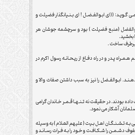
ن مـى گـويـد: ((اى ابـوالفـضـل ! اى بـنـيانگذار فضيلت و
ى ابوالفضل (منبع فضيلت ) بود و سرچشمه جوشان هر
ا بخشيد.
 برطرف ساخت .
هـمـراه پـدر و در راه دفـاع از ريـحـانـه رسول اكرم در
دهـنـد. ابـوالفـضل را نيز به سبب داشتن صفات والا و
ب داده بودند. در حقيقت نه تـنـهـا قـمـر خـاندان گرامى
سلمانان آشكار مى نمود.
ى بـه تـشـنـگـان اهـل بـيت ( عليهم السّلام ) به وسيله
صفوف دشـمـن را شـكـافـت و خـود را بـه فـرات رسـانـد و