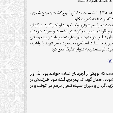
را خالصانه تقديم داشت .
ـديـنـه بـه گـُل نـشـسـت ، دنيا پرفروغ گشت و موج شادى ،
دانه بر صفحه گيتى بنگارد.
يخت و مراسم شرعى تولد را درباره او اجـرا كـرد. در گوش
ن و تقوا در زمين ، بر گوشش نشست و سرود جاويدان
ماق جان عباس جوانه زد، با روحش عجين شـد و بـه درخـتـى
نيز بنا به سنّت اسلامى ، حـضرت ، سر فرزند را تراشيد،
ه بود، گوسفندى به عنوان عقيقه ذبح كرد.
(11)
نست كه او يكى از قهرمانان اسلام خواهد بود، لذا او را
 گشوده . همان گونه كه پـدر دريـافـتـه بـود، فـرزنـدش در
د، گردان و دليران سـپـاه كـفر را درهم مى كوفت و در