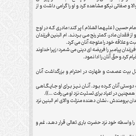
لا و صفاتى نيكو مشاهده كرد و او را گرامى داشت و از
و امام حسين ( عليهما السّلام ) پر كند؛ مادرى كـه در اوج
ز فقدان مادر، كمتر رنج مـى بـردنـد. ام البنين فرزندان
حبت و علاقه خود را متوجه آنان مى كرد.
ه فرزندان پيامبر را فريضه اى دينى مى شمرد؛ زيرا خداوند
كرد و حقّ آنان را ادا نمود.
ه اهل بيت عصمت و طهارت در احترام و بزرگداشت آنان
ستى آنان كـرده بـود. آنـان نـيـز بـراى او جـايـگـاهـى
همچنين در اعياد براى تسليت نزد او مى رفت …)).
ن برومندش ، نشان دهنده منزلت والاى ام البنين نزد
او را واسطه خود نزد حضرت بارى تعالى قرار دهـد، غم و