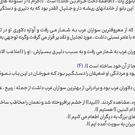
) بانوى پاك ، ((فاطمه دخت حـزام بـن خالد)) است . ((حزام )) از استوانه 
اين بانو از خاندانهاى ريـشـه دار و جـليـل القدر بود كه به دليرى و دس
ود كه از معروفترين سواران عرب بـه شـمـار مـى رفت و آوازه دلاورى او در 
كه با عامر نسبتى داشت ، مورد تجليل و تقدير قرار مى گرفت وگرنه توجهى ب
لاوران عرب به شمار مى رفت و به سـبـب دليـرى بـسـيارش ، او را ((ملاعب الا
 يكجا از آن خود ساخته است )).
(4)
 بود و مردانگى او ضعيفان را دسـتـگـيـر بـود كـه مـورخـان در ايـن بـاب نـمـون
ن دلاوران عرب بود و برادرانى از بهترين سواران عرب داشت از جمله : ربيع ، عب
شان بود، مشاهده كردند. ((لبيد)) از خشم برافروخته شد و نعمان را مخاطب سا
ام البنين )) هستيم )).
ى بزرگ به ديگران اطعام مى كنيم )).
يران به سويت آمده ايم )).