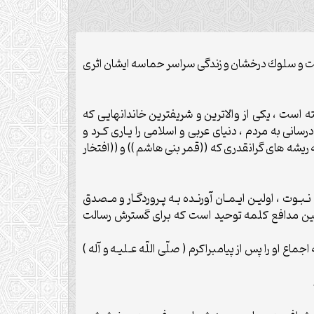
شخصيت و سلوك درخشان و زندگى سراسر حماسه ايشان اثرى
ه است ، يكى از والاترين و شريفترين خاندانهايى كه
رسانى به مردم ، دنياى عربى و اسلامى را يـارى كـرد و
ه ريشه هاى گرانقدرى كه ((قمر بنى هاشم )) و ((افتخار
 نـبـوت ، اوليـن ايـمـان آورنـده بـه پـروردگـار و مـصدق
ستين مدافع كلمه توحيد است كه براى گسترش رسالت
ماع او را پس از پيامبراكرم ( صلّى اللّه عـليـه و آله )