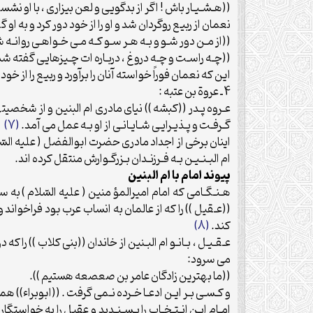
((هـشـيـار باش ! اگر از بدگويى و لعن بيزارى ، با او 
نعمان از ربيع روگردان شد و او را از خود دور كرد و به او 
((از مـن دور شـو و بـه هـر سـو كـه مـى خـواهـى روانـه شـ
((چـه راسـت و چـه دروغ ، دربـاره ات چـيزهايى گفته 
اين كه نعمان فوراً خواسته آنان را برآورد و ربيع را از خو
4 ـ عروة بن عتبه :
عـروه پـدر ((كبشه )) نياى مادرى ام البنين و از شخصيتها
گـرفـت و پـذيـرايـى شـايـانـى از او بـه عمل مى آمد.
(7)
اينان برخى از اجداد مادرى حضرت ابوالفضل ( عليه السّ
ام البـنـيـن بـه فـرزنـدان بـزرگـوارش منتقل كرده اند.
پيوند امام با ام البنين
هـنـگـامى كه امام اميرالمؤ منين ( عليه السّلام ) به سوگ
((عـقيل )) را كه از عالمان به انساب عرب بود فراخواند 
كند.
(8)
عـقـيـل ، بـانـو ام البـنين از خاندان ((بنى كلاب )) را
مى سرود:
((ما بهترين زادگان عامر بن صعصعه هستيم )).
و كـسـى بـر ايـن ادعـا خـرده نـمى گرفت . ((ابوبراء)) 
امـام ايـن انـتـخـاب را پـسـنـديد و عقيل را به خواستگ