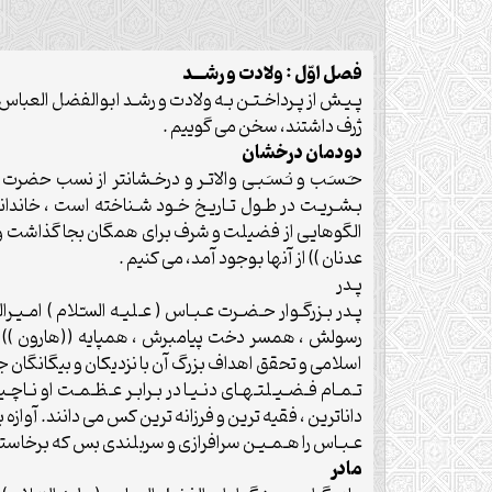
فصل اوّل : ولادت و رشــد
پـيـش از پـرداخـتـن بـه ولادت و رشـد ابوالفضل العبا
ژرف داشتند، سخن مى گوييم .
دودمان درخشان
حـَسـَب و نـَسـَبـى والاتـر و درخـشانتر از نسب حض
بـشـريـت در طـول تـاريـخ خـود شـناخته است ، خاندانى 
الگوهايى از فضيلت و شرف براى همگان بجا گذاشت و زندگى
عدنان )) از آنها بوجود آمد، مى كنيم .
پـدر
پـدر بـزرگـوار حـضـرت عـبـاس ( عـليـه السـّلام ) امـيـرا
رسولش ، همسر دخت پيامبرش ، همپايه ((هارون )) ب
اسلامى و تحقق اهداف بزرگ آن با نزديكان و بيگانگان ج
تـمـام فـضـيـلتـهـاى دنـيـا در بـرابـر عـظـمـت او نـاچـ
داناترين ، فقيه ترين و فرزانه ترين كس مى دانند. آوا
عـبـاس را هـمـيـن سرافرازى و سربلندى بس كه برخاسته از
مادر