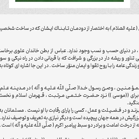
س ( عليه السّلام ) به اختصار از دودمـان تـابـنـاك ايـشان كه در ساخت 
رت ، در دنياى حسب و نسب وجود ندارد. عباس از بطن خاندان علوى برخاست
تناور و ريشه دار در بزرگى و شرافت كه با قربانى دادن در راه نيكى و سود
 عامه را بـا روح تقوا و ايمان منوّر ساخت . در اين جا اشاره اى كوتاه ب
لمـؤ مـنـيـن ، وصـىّ رسـول خـدا( صـلّى اللّه عـليـه و آله ) در مـديـنـه عـلم
راى ((موسى )) نـزد حـضـرت خـتـمـى مـرتـبـت ، قـهرمان اسلام و نخ
نگيد.
يـزنـد و در فـضـيـلت و عمل ، كسى را ياراى رقابت با او نيست . مسلمانان به اج
زه بزرگيش در همه جهان پيچيده است و ديگر نيازى به تعريف و توصيف ندارد.
 درخت امامت و برادر دو سبط پيامبر اكرم ( صلّى اللّه عليه و آله ) است .