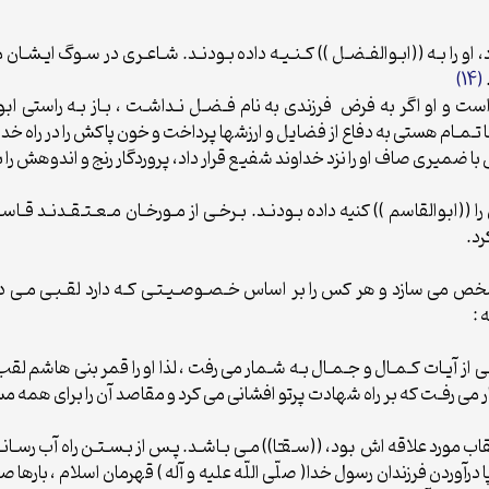
د، او را بـه ((ابـوالفـضـل )) كـنـيـه داده بـودنـد. شـاعـرى در سـوگ ايـشـا
(14)
ست و او اگر به فرض ‍ فرزندى به نام فـضـل نـداشـت ، بـاز بـه راست
 بـا تـمـام هستى به دفاع از فضايل و ارزشها پرداخت و خون پاكش را در راه خد
 ضميرى صاف او را نزد خداوند شفيع قرار داد، پروردگار رنج و اندوهش را
 ((ابوالقاسم )) كنيه داده بـودنـد. بـرخـى از مـورخـان مـعـتـقـدنـد قـاسـم 
رد.
ا مشخص مى سازد و هر كس را بر اساس خـصـوصـيـتـى كـه دارد لقـبـى مـى 
 :
ـكـى از آيـات كـمـال و جـمـال بـه شـمار مى رفت ، لذا او را قمر بنى هاشم لق
ى رفـت كه بر راه شهادت پرتو افشانى مى كرد و مقاصد آن را براى همه م
ب مورد علاقه اش ‍ بود، ((سـقـّا)) مـى بـاشـد. پـس از بـسـتـن راه آب رسـانـ
درآوردن فرزندان رسول خدا( صلّى اللّه عليه و آله ) قهرمان اسلام ، بارها 