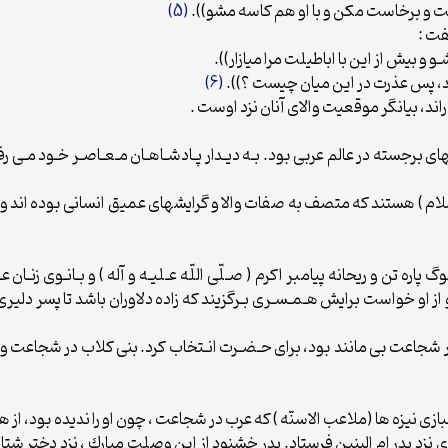
نشست و برخاست مكن و با او هم كاسه مشو)).
(5)
گفت :
و و بيش از اين با اباطيلت مرا ميازار)).
شد، پس عذرت در اين ميان چيست ؟)).
(6)
د راند، بيانگر موقعيت والاى آنان نزد اوست .
ى برجسته در عالم عربى بود. بـه ديـدار پـادشـاهـان مـعـاصـر خـود مـى رفـت
لام ) هستند كه متصف به صفات والا و گرايشهاى عميق انسانى بوده اند و به
 پاره تن و ريحانه پيامبر اكرم ( صـلّى اللّه عـليـه و آله ) و بـانـوى زنـان
و از او خواست برايش هـمـسـرى بـرگزيند كه زاده دلاوران باشد تا پسر دليرى
 كه در شجاعت بى مانند بود، براى حـضـرت انـتخاب كرد. بنى كلاب در شجاعت و د
همبازى نيزه ها (ملاعب الاسنّه ) كه عرب در شجاعت ، چون او را نديده بود، ا
ارى نزد پدر ام البنين فرستاد. پدر خشنود از اين وصلت مبارك ، نزد دختر شت