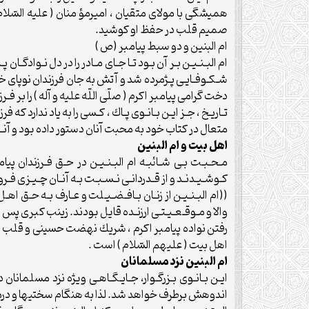
هميشگى با مولاى متقيان ، اميرمؤ منان ( عليه السّلام
صميم قلب در حفظ او كوشيد.
ام البنين و دو سبط پيامبر (ص )
ام البـنـيـن بـر آن بـود تـا جـاى مـادر را در دل نـوادگـ
شـكـوفـايـى پـژمرده شد و آتش به جان فرزندان نوپاى خود 
دخت گرامى پيامبر اكرم ( صلّى اللّه عليه و آله ) را بر
تـاريـخ ، جـز ايـن بـانـوى پـاك ، كـسى را به ياد ندارد كه 
متعال در كتاب خود به محبت آنان دستور داده بود و آنـان 
اهل بيت و ام البنين
مـحـبـت بـى شـائبـه ام البـنـيـن در حـق فـرزندان 
كـوشـيـدنـد و از قـدردانـى نـسـبـت بـه آنـان چـيـزى فـر
((ام البـنـيـن از زنـان بـافـضـيـلت و عـارف بـه حـق اه
والا و مـوقـعـيـتـى ارزنـده قايل بودند. زينب كبرى 
رفتن نواده پيامبر اكرم ، شريك نهضت حسينى و قلب تپ
اهل بيت ( عليهم السّلام ) است .
ام البنين نزد مسلمانان
ايـن بـانـوى بـزرگـوار، جـايـگـاهـى ويژه نزد مسلمانا
اندوهش برطرف خواهد شد. لذا به هنگام سختيها و درمان