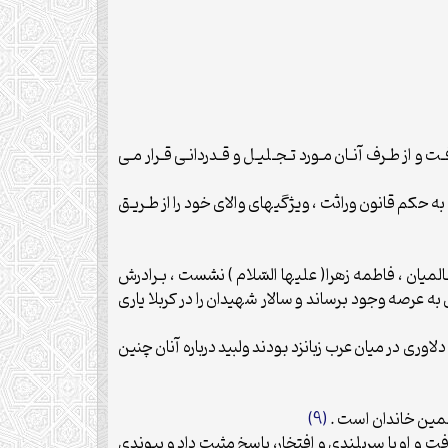
 و از طـرف آنـان مـورد تـجـليـل و قـدردانـى قـرار مـى
 حكم قانون وراثت ، ويژگيهاى والاى خود را از طـريـق
 عـالميان ، فاطمه زهرا( عليها السّلام ) نشست ، بـرادرش
 به عرصه وجود برساند و سالار شهيدان را در كربلا يارى
لاورى در ميان عرب زبانزد بودند ولبيد درباره آنان چنين
ز همين خاندان است .
(9)
افت و او با سربلندى و افتخار، پاسخ مثبت داد و پيوندى