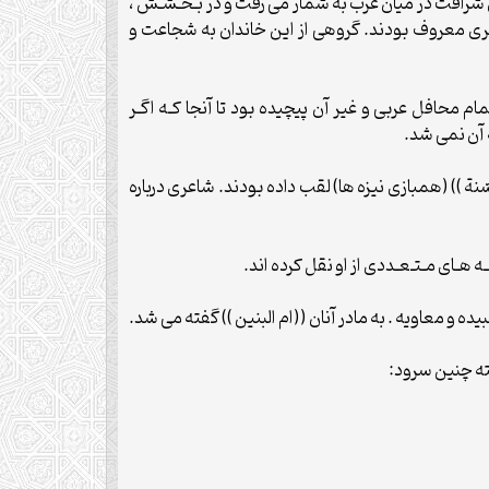
هاى شرافت در ميان عرب به شمار مى رفت و در بـخـشـش ،
تگيرى معروف بودند. گروهى از اين خاندان به شجاعت و
تمام محافل عربى و غير آن پيچيده بود تا آنجا كـه اگـر
ه آن نمى شد.
سّنة )) (همبازى نيزه ها) لقب داده بودند. شاعرى درباره
ـه هـاى مـتـعـددى از او نقل كرده اند.
يده و معاويه . به مادر آنان ((ام البنين )) گفته مى شد.
خته چنين سرود: