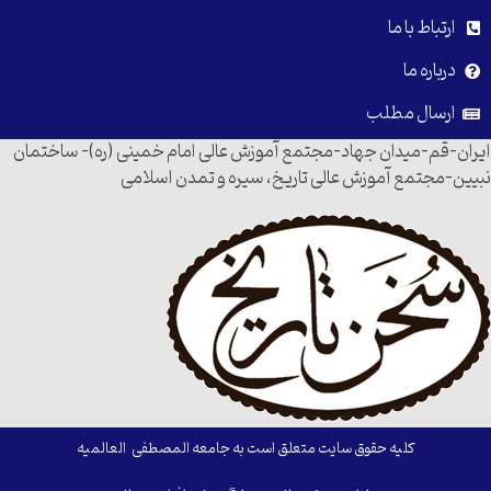
ارتباط با ما
درباره ما
ارسال مطلب
ایران-قم-میدان جهاد-مجتمع آموزش عالی امام خمینی (ره)- ساختمان
نبیین-مجتمع آموزش عالی تاریخ، سیره و تمدن اسلامی
کلیه حقوق سایت متعلق است به جامعه المصطفی العالمیه