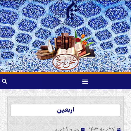
اربعین
27 مرداد 1403
منبع: قائمیه