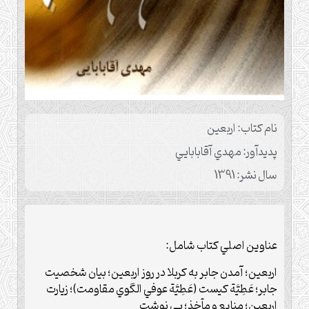
نام کتاب: اربعین
پدیدآور: مهدي آقابابايي
سال نشر: 1391
عناوين اصلي كتاب شامل:
اربعين؛ آمدن جابر به كربلا در روز اربعين؛ بيان شخصيت
جابر؛ عَطِيَّة كيست (عَطِيَّة عوفي الگوي مقاومت)؛ زيارت
اربعين؛ منابع و مآخذ؛ پي نوشت