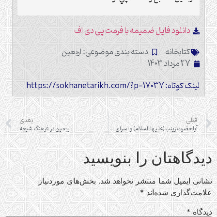
دانلود فایل ضمیمه با فرمت پی دی اف
کتابخانه
دسته بندی موضوعی:
اربعین
27 مرداد 1403
لینک کوتاه: https://sokhanetarikh.com/?p=17037
قبلی
بعدی
آیا حضرت زینب (علیها السلام) و اسرای کربلا بعد از واقعه عاشورا به کربلا باز گشتند؟
اربعین در فرهنگ شیعه
دیدگاهتان را بنویسید
نشانی ایمیل شما منتشر نخواهد شد.
بخش‌های موردنیاز
علامت‌گذاری شده‌اند
*
دیدگاه
*