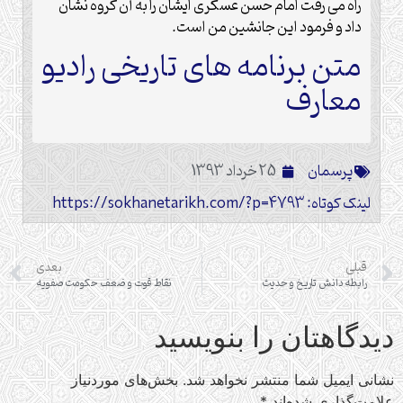
راه می رفت امام حسن عسکری ایشان را به آن گروه نشان
داد و فرمود این جانشین من است.
متن برنامه های تاریخی رادیو
معارف
پرسمان
25 خرداد 1393
لینک کوتاه: https://sokhanetarikh.com/?p=4793
قبلی
بعدی
رابطه دانش تاریخ و حدیث
نقاط قوت و ضعف حکومت صفویه
دیدگاهتان را بنویسید
نشانی ایمیل شما منتشر نخواهد شد.
بخش‌های موردنیاز
علامت‌گذاری شده‌اند
*