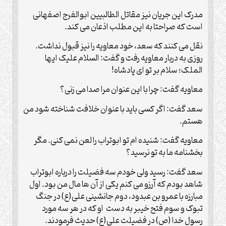
مدرک این جریان نیز مقاتل الطالبیین ابوالفرج اصفهانی
است که صراحتا به این مطلب اذعان می کند.
نقل می کنند که سعد، خود معاویه را نیز قبول نداشت.
روزی به دربار معاویه رفت و گفت: السلام علیک ایها
الملک؛ سلام بر تو ای پادشاه!
معاویه گفت: چرا با این عنوان مرا صدا می زنی؟
سعد گفت: اگر کسی باید با عنوان خلافت شناخته شود من
هستم.
معاویه گفت: شنیده ام تو ابوتراب را لعن نمی کنی. مگر
بخشنامه ما به تو نرسید؟
سعد گفت: رسید ولی خودم سه فضیلت را درباره ابوتراب
شاهد بودم که آرزو می کنم یکی از آن ها مال من بود. اول
مبارزه با عمرو بن عبدود، دوم جانشینی علی(ع) در جنگ
تبوک و سوم فتح خیبر به دست او که در هر سه مورد
رسول خدا (ص) در فضیلت علی(ع) حدیث فرمودند.