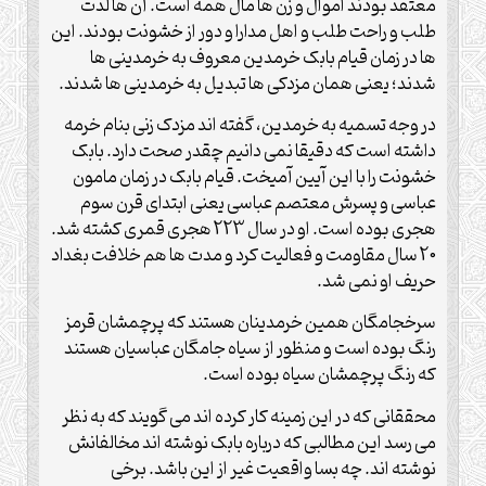
معتقد بودند اموال و زن ها مال همه است. آن ها لذت
طلب و راحت طلب و اهل مدارا و دور از خشونت بودند. این
ها در زمان قیام بابک خرمدین معروف به خرمدینی ها
شدند؛ یعنی همان مزدکی ها تبدیل به خرمدینی ها شدند.
در وجه تسمیه به خرمدین، گفته اند مزدک زنی بنام خرمه
داشته است که دقیقا نمی دانیم چقدر صحت دارد. بابک
خشونت را با این آیین آمیخت. قیام بابک در زمان مامون
عباسی و پسرش معتصم عباسی یعنی ابتدای قرن سوم
هجری بوده است. او در سال 223 هجری قمری کشته شد.
20 سال مقاومت و فعالیت کرد و مدت ها هم خلافت بغداد
حریف او نمی شد.
سرخجامگان همین خرمدینان هستند که پرچمشان قرمز
رنگ بوده است و منظور از سیاه جامگان عباسیان هستند
که رنگ پرچمشان سیاه بوده است.
محققانی که در این زمینه کار کرده اند می گویند که به نظر
می رسد این مطالبی که درباره بابک نوشته اند مخالفانش
نوشته اند. چه بسا واقعیت غیر از این باشد. برخی