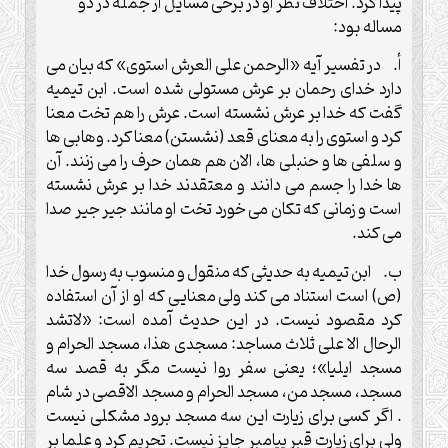
پیدا کرد. اختلاف نظر او در برخی مسایل از جمله در دو
مساله بود:
‌أ. در تفسیر آیه «الرحمن علی العرش استوی» که بیان می
دارد خدای رحمان بر عرش مستولی شده است. ابن تیمیه
گفت که خدا بر عرش نشسته است. عرش را هم تخت معنا
کرد و استوی را به معنای قعد (نشستن) معنا کرد. وهابی ها
و سلفی ها و حنبلی ها، الان هم همان حرف را می زنند. آن
ها خدا را جسم می دانند و معتقدند خدا بر عرش نشسته
است و زمانی که تکان می خورد تخت او مانند جیر جیر صدا
می کند.
‌ب. ابن تیمیه به حدیثی که منقول و منسوب به رسول خدا
(ص) است استناد می کند ولی معنایی که او از آن استفاده
کرد مقصود نیست. در این حدیث آمده است: «لاتشد
الرحال الا علی ثلاث مساجد: مسجدی هذا، مسجد الحرام و
مسجد ایلیا»؛ یعنی سفر روا نیست مگر به قصد سه
مسجد، مسجد من، مسجد الحرام و مسجد الاقصی در شام
. اگر کسی برای زیارت این سه مسجد برود مشکلی نیست
ولی برای زیارت قبر پیامبر جایز نیست. تحریم کرد و علما بر