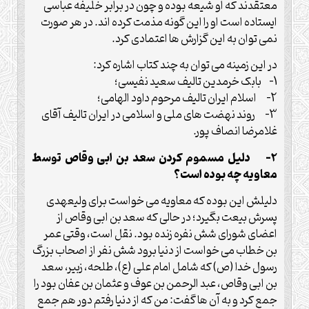
معتقدند که او شیعه بوده و چون در برابر خلیفه عباسی
ایستاده است او را این گونه مذمت کرده اند. در هر صورت
نمی توان به این گزارش ها اعتمادی کرد.
در این زمینه می توان به چند کتاب اشاره کرد:
1- بابک خرمدین تالیف سعید نفیسی؛
2- اسلام ایران تالیف مرحوم داود الهامی؛
3- روند نهضت های ملی و اسلامی در ایران تالیف آقای
غلامرضا انصاف پور.
2- دلیل مسموم کردن سعد بن ابی وقاص توسط
معاویه چه بوده است؟
دلیلش این بوده که معاویه می خواست برای ولیعهدی
پسرش بیعت بگیرد؛ در حالی که سعد بن ابی وقاص از
اعضای شورای شش نفره زنده بود. نقل است، وقتی عمر
بن خطاب می خواست از دنیا برود شش نفر از اصحاب بزرگ
رسول خدا (ص) که شامل امام علی (ع)، طلحه، زبیر، سعد
بن ابی وقاص، عبد الرحمن بن عوف و عثمان بن عفان بود را
جمع کرد و به آن ها گفت: من که از دنیا رفتم دور هم جمع