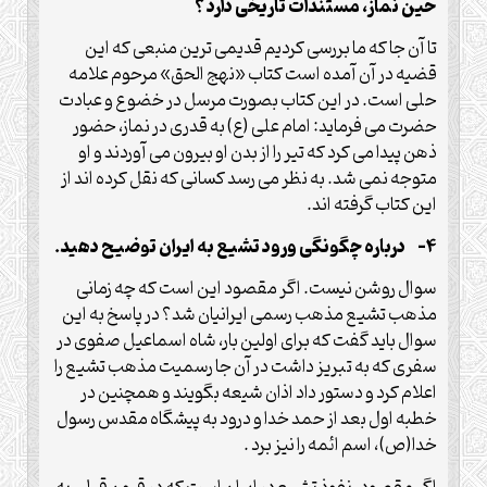
حین نماز، مستندات تاریخی دارد ؟
تا آن جا که ما بررسی کردیم قدیمی ترین منبعی که این
قضیه در آن آمده است کتاب «نهج الحق» مرحوم علامه
حلی است. در این کتاب بصورت مرسل در خضوع و عبادت
حضرت می فرماید: امام علی (ع) به قدری در نماز، حضور
ذهن پیدا می کرد که تیر را از بدن او بیرون می آوردند و او
متوجه نمی شد. به نظر می رسد کسانی که نقل کرده اند از
این کتاب گرفته اند.
4- درباره چگونگی ورود تشیع به ایران توضیح دهید.
سوال روشن نیست. اگر مقصود این است که چه زمانی
مذهب تشیع مذهب رسمی ایرانیان شد؟ در پاسخ به این
سوال باید گفت که برای اولین بار، شاه اسماعیل صفوی در
سفری که به تبریز داشت در آن جا رسمیت مذهب تشیع را
اعلام کرد و دستور داد اذان شیعه بگویند و همچنین در
خطبه اول بعد از حمد خدا و درود به پیشگاه مقدس رسول
خدا(ص)، اسم ائمه را نیز برد .