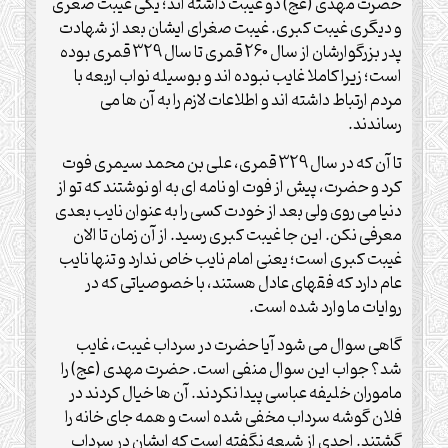
حضرت مهدی (عج) دو غیبت داشته اند؛ یکی غیبت صغری
و دیگری غیبت کبری. غیبت صغرای ایشان بعد از شهادت
پدر بزرگوارشان از سال 260 قمری تا سال 329 قمری بوده
است؛ زیرا کاملا غایب نبوده اند و بوسیله نواب اربعه با
مردم ارتباط داشته اند و اطلاعات لازم را به آن ها می
رساندند.
تا آن که در سال 329 قمری، علی بن محمد سیمری فوت
کرد و حضرت، پیش از فوت او نامه ای به او نوشتند که تو از
دنیا می روی ولی بعد از خودت کسی را به عنوان نایب بعدی
معرفی نکن. این جا غیبت کبری رسید. از آن زمان تا الان
غیبت کبری است؛ یعنی امام نایب خاص ندارد و تنها نایب
عام دارد که فقهای عادل هستند، با خصوصیاتی که در
روایات ما وارد شده است.
گاهی سوال می شود آیا حضرت در سرداب غیبت، غایب
شد؟ جواب این سوال منفی است. حضرت مهدی (عج) را
ماموران خلیفه عباسی پیدا نکردند. آن ها خیال کردند در
فلان گوشه سرداب مخفی شده است و همه جای خانه را
گشتند. احدی از شیعه نگفته است که ایشان در سرداب