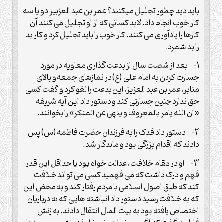
باید دید چطور تجلیل میکنند؟ عمر بن عبد العزییز دو یا سه
کار خوب انجام داد. لابد کسانی که از او تجلیل می کنند آن
کارها را یادآوری می کنند. کار خوب را باید تجلیل کرد و کار بد
را بد شمرد.
1- بعد از شصت سال از بدعت گذاری معاویه در مورد
جسارت کردن به امام علی (ع) در نمازهای جمعه و بالای
منابر، عمر بن عبد العزیز، این بدعت را لغو کرد و گفت کسی
حق ندارد چنین جسارتی کند و دستور داد این آیه شریفه
«ان الله یامر بالمعروف و ینهی عن المنکر» را بخوانند.
2- دستور داد فدک را به فرزندان حضرت فاطمه (س) پس
دادند که اقدام بزرگی بود و ماندگار شد.
3- او در مقام خلافت، عدالت خواه بود یا حداقل این قدر
فهم و درک داشت که می فهمید کسی می تواند خلافت
کند که طبق اصول اسلامی با مردم رفتار کند و به محض این
که به خلافت رسید دستور داد انباشته هایی که به درباریان
اختصاص یافته بود به بیت المال انتقال دادند. به زنش