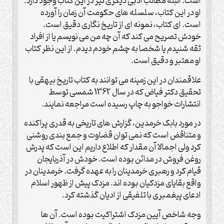
است. البته مطالب ادبی دیگری نیز در این کتاب وجود دارد.
او در این کتاب، سلسله های حکومت آن زمان را آورده
است. ای کتاب، نمونه ای از تاریخ نگاری دقیق است.
خودش تصریح می کند که آن چه من می نویسم یا از افراد
ثقه شنیدم یا شخصا به چشم خودم دیدم. از این نظر کتاب
او معتبر و دقیق است.
علاقمندان در این زمینه می توانند به کتاب تاریخ بیهقی با
تحقیق دکتر فیاض که در سال 1362 شمسی توسط
انتشارات خواجو به چاپ رسیده است مراجعه نمایند.
در مورد بابک خرمدین، گزارش های تاریخی به قدری پراکنده
و متناقض است که نمی توان قضاوت و جمع بندی روشنی
کرد ولی اجمالا آن مقدار که اطلاع داریم این است که پدرش
روغن فروش در مدائن بوده است. خودش در آذربایجان
قیام کرد و رهبری خرمدینان را به عهده گرفت. خرمدینان در
واقع بقایای مزدکیان بوده اند. مزدک پیش از ظهور اسلام
ادعای پیغمبری با تلفیقی از ادیان گذشته کرد.
وجه شاخص آیین مزدک اشتراکیت بوده است. آن ها