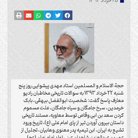
25 خرداد 1393
حجة الاسلام و المسلمین استاد مهدی پیشوایی روز پنج
شنبه 22 خرداد 1393 به سوالات تاریخی مخاطبان رادیو
معارف پاسخ گفت: شخصیت ابوالفضل بیهقی، بابک
خرمدین، سرخ جامگان و سیاه جامگان، علت مسموم
کردن سعد بن ابی وقاص توسط معاویه، مستند تاریخی
داستان بیرون آوردن تیر از پای امام علی (ع)، تاریخ ورود
تشیع به ایران، ابن تیمیه پدر معنوی وهابیان، تجلیل از
عمر بن عبدالعزیز، شاهدان عینی تولد امام زمان (عج)