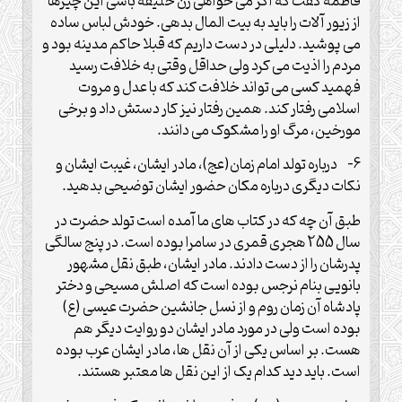
فاطمه گفت که اگر می خواهی زن خلیفه باشی این چیزها
از زیور آلات را باید به بیت المال بدهی. خودش لباس ساده
می پوشید. دلیلی در دست داریم که قبلا حاکم مدینه بود و
مردم را اذیت می کرد ولی حداقل وقتی به خلافت رسید
فهمید کسی می تواند خلافت کند که با عدل و مروت
اسلامی رفتار کند. همین رفتار نیز کار دستش داد و برخی
مورخین، مرگ او را مشکوک می دانند.
6- درباره تولد امام زمان(عج)، مادر ایشان، غیبت ایشان و
نکات دیگری درباره مکان حضور ایشان توضیحی بدهید.
طبق آن چه که در کتاب های ما آمده است تولد حضرت در
سال 255 هجری قمری در سامرا بوده است. در پنج سالگی
پدرشان را از دست دادند. مادر ایشان، طبق نقل مشهور
بانویی بنام نرجس بوده است که اصلش مسیحی و دختر
پادشاه آن زمان روم و از نسل جانشین حضرت عیسی (ع)
بوده است ولی در مورد مادر ایشان دو روایت دیگر هم
هست. بر اساس یکی از آن نقل ها، مادر ایشان عرب بوده
است. باید دید کدام یک از این نقل ها معتبر هستند.