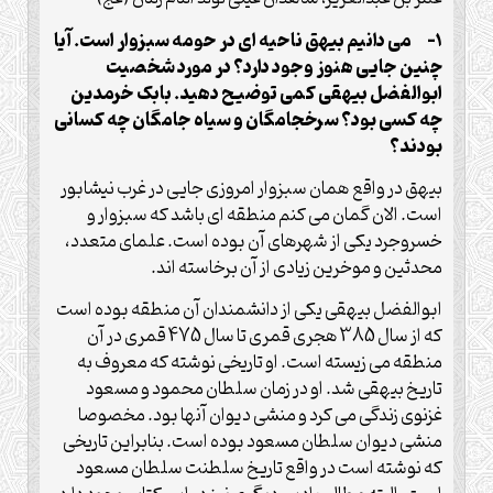
1- می دانیم بیهق ناحیه ای در حومه سبزوار است. آیا
چنین جایی هنوز وجود دارد؟ در مورد شخصیت
ابوالفضل بیهقی کمی توضیح دهید. بابک خرمدین
چه کسی بود؟ سرخجامگان و سیاه جامگان چه کسانی
بودند؟
بیهق در واقع همان سبزوار امروزی جایی در غرب نیشابور
است. الان گمان می کنم منطقه ای باشد که سبزوار و
خسروجرد یکی از شهرهای آن بوده است. علمای متعدد،
محدثین و موخرین زیادی از آن برخاسته اند.
ابوالفضل بیهقی یکی از دانشمندان آن منطقه بوده است
که از سال 385 هجری قمری تا سال 475 قمری در آن
منطقه می زیسته است. او تاریخی نوشته که معروف به
تاریخ بیهقی شد. او در زمان سلطان محمود و مسعود
غزنوی زندگی می کرد و منشی دیوان آنها بود. مخصوصا
منشی دیوان سلطان مسعود بوده است. بنابراین تاریخی
که نوشته است در واقع تاریخ سلطنت سلطان مسعود