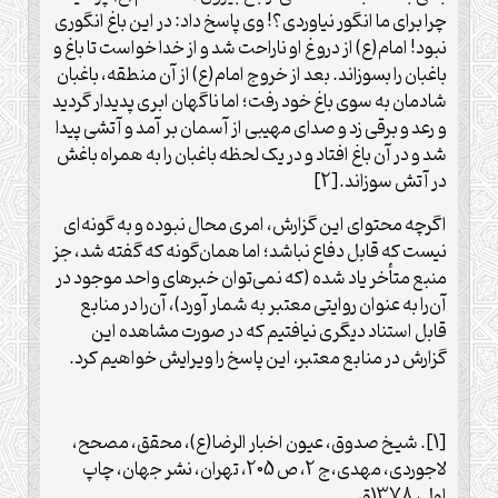
چرا برای ما انگور نیاوردی؟! وی پاسخ داد: در این باغ انگوری
نبود! امام(ع) از دروغ او ناراحت شد و از خدا خواست تا باغ و
باغبان را بسوزاند. بعد از خروج امام(ع) از آن منطقه، باغبان
شادمان به سوی باغ خود رفت؛ اما ناگهان ابری پدیدار گردید
و رعد و برقی زد و صدای مهیبی از آسمان بر آمد و آتشی پیدا
شد و در آن باغ افتاد و در یک لحظه باغبان را به همراه باغش
در آتش سوزاند.[2]
اگرچه محتوای این گزارش، امری محال نبوده و به گونه‌ای
نیست که قابل دفاع نباشد؛ اما همان‌گونه که گفته شد، جز
منبع متأخر یاد شده (که نمی‌توان خبرهای واحد موجود در
آن‌را به عنوان روایتی معتبر به شمار آورد)، آن‌را در منابع
قابل استناد دیگری نیافتیم که در صورت مشاهده این
گزارش در منابع معتبر، این پاسخ را ویرایش خواهیم کرد.
[1]. شیخ صدوق، عیون اخبار الرضا(ع)، محقق، مصحح،
لاجوردی، مهدی،ج ‏2، ص 205، تهران، نشر جهان، چاپ
اول، 1378ق.