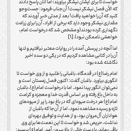
خواست تا برای ایشان نیشکر بیاورند؛ اما آنان پاسخ دادند
که الآن فصل نیشکر نیست! آن‌جناب فرمود: جست‌وجو
کنید که آن‌را خواهید یافت! بعد از مدتی خبر آوردند که
مقداری نیشکر وجود دارد که برخی از افراد، آن‌را برای زراعت
نگهداری کرده بودند(و مشخص شد که درخواست امام،
خواهشی ناممکن نبود).[1]
اما آنچه در پرسش آمده را در روایات معتبر نیافتیم و تنها
آن‌را در کتابی مشاهده کردیم که در یکی دو سده اخیر
نگاشته شده بود:
امام رضا(ع) در قدمگاه، باغبانی را طلبید و از وی خواست تا
انگوری بیاورد. باغبان گفت: اکنون فصل زمستان است و
نمی‌توان انگور پیدا نمود. اما با درخواست امام(ع)، باغبان
به داخل باغ رفته و بر اساس قدرت خدا و معجزه و کرامت
امام(ع) هر درخت میوه‌ای که در باغ بود را پر از میوه‌های
تازه و رسیده مشاهده نمود، اما از آن‌جا که باغبان از
هواداران آل‌مروان بود، و از هدایت و توفیق بهره‌ای
نداشت، حریص شد و خواست تا این نعمت‌ها برای وی
باقی بماند، با دست خالی از باغ بیرون آمد. امام(ع) پرسید: