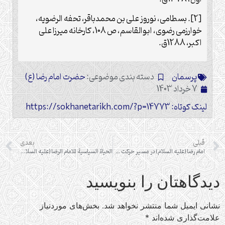
[2]. بسطامی، نوروز علی بن محمدباقر، تحفه الرضویه،
خوارزمی رضوی، ابوالقاسم، ص 108، کارخانه میرزا علی
اکبر، 1288ق.
پرسمان
دسته بندی موضوعی:
حضرت امام رضا (ع)
7 خرداد 1403
لینک کوتاه: https://sokhanetarikh.com/?p=14773
قبلی
بعدی
امام رضا (علیه السلام) در مسیر حرکت خود از مدینه به سمت مرو از چه مناطقی عبور کرد؟
الحیاة السیاسیة للامام الرضا (علیه السلام)
دیدگاهتان را بنویسید
نشانی ایمیل شما منتشر نخواهد شد.
بخش‌های موردنیاز
علامت‌گذاری شده‌اند
*