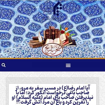
آیا امام رضا(ع) در مسیر سفر به مرو، از
صاحب باغی درخواست انگور کرد؛ اما با
نپذیرفتن صاحب باغ، امام (علیه السلام) او
را نفرین کرد و باغ آن مرد آتش گرفت؟!