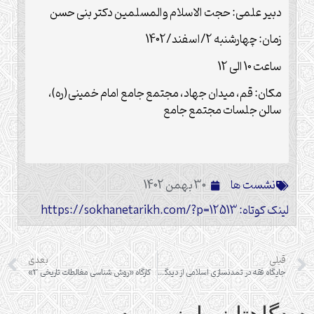
دبیر علمی: حجت الاسلام والمسلمین دکتر بنی حسن
زمان: چهارشنبه 2/اسفند/1402
ساعت 10 الی 12
مکان: قم، میدان جهاد، مجتمع جامع امام خمینی(ره)،
سالن جلسات مجتمع جامع
نشست ها
30 بهمن 1402
لینک کوتاه: https://sokhanetarikh.com/?p=12513
قبلی
بعدی
جایگاه فقه در تمدن‎سازی اسلامی از دیدگاه امام خمینی (ره)
کارگاه «روش شناسی مغالطات تاریخی 3»