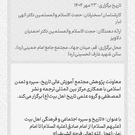
تاریخ برگزاری: ۲۳ مهر 1404
کارشناسان/سخنرانان: حجت الاسلام والمسلمین دکتر الهی
تبار
ارائه دهندگان: حجت الاسلام والمسلمین دکتر احمدیان
دلاویز
محل برگزاری: قم، میدان جهاد، مجتمع جامع امام خمینی(ره)،
سالن شهید عارف الحسینی(ره)
معاونت پژوهش مجتمع آموزش عالی تاریخ، سیره و تمدن
اسلامی با همکاری مرکز بین المللی ترجمه و نشر
المصطفی و گروه علمی تاریخ اهل بیت(ع) برگزار می‌کند.
با عنوان: «تاریخ و سیره اجتماعی و فرهنگی اهل بیت
(علیهم السلام) از امام صادق(علیه السلام) تا امام
زمان(عجل الله تعالی فرجه الشریف)»