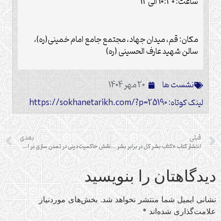
ساعت: 10:30 الی 12
مکان: قم، میدان جهاد، مجتمع جامع امام خمینی(ره)،
سالن شهید عارف الحسینی (ره)
نشست ها
20 مهر 1404
لینک کوتاه: https://sokhanetarikh.com/?p=25190
قبلی
بعدی
انتشار کتاب «کتاب بشر کل در برابر بشر عام»
نقش حاکمیت دینی در تمدن سازی بر اساس اندیشه امام خمینی (ره)
دیدگاهتان را بنویسید
نشانی ایمیل شما منتشر نخواهد شد.
بخش‌های موردنیاز
علامت‌گذاری شده‌اند
*