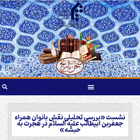
نشست «بررسی تحلیلی نقش بانوان همراه
جعفربن ابیطالب علیه السلام در هجرت به
حبشه»