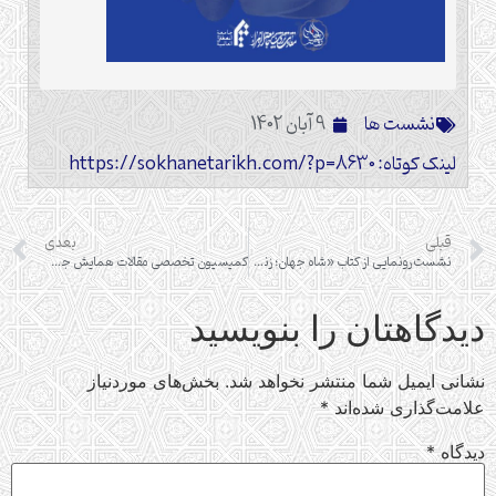
نشست ها
9 آبان 1402
لینک کوتاه: https://sokhanetarikh.com/?p=8630
قبلی
بعدی
نشست رونمایی از کتاب «شاه جهان؛ زندگانی کوروش بزرگ»
کمیسیون تخصصی مقالات همایش جعفر بن ابیطالب(علیه‌السلام)
دیدگاهتان را بنویسید
نشانی ایمیل شما منتشر نخواهد شد.
بخش‌های موردنیاز
علامت‌گذاری شده‌اند
*
دیدگاه
*