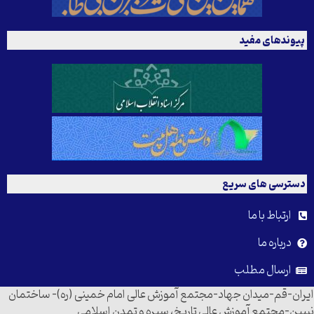
پیوندهای مفید
دسترسی های سریع
ارتباط با ما
درباره ما
ارسال مطلب
ایران-قم-میدان جهاد-مجتمع آموزش عالی امام خمینی (ره)- ساختمان
نبیین-مجتمع آموزش عالی تاریخ، سیره و تمدن اسلامی