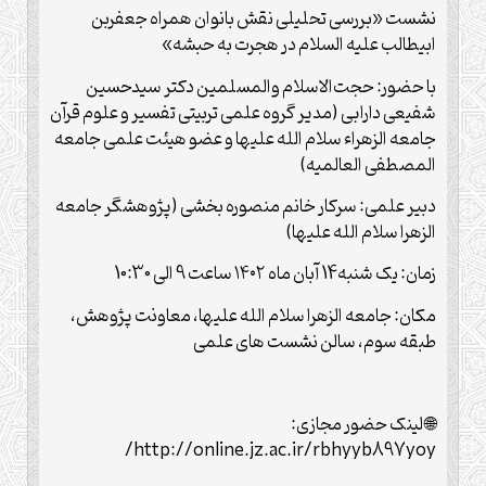
نشست «بررسی تحلیلی نقش بانوان همراه جعفربن
ابیطالب علیه السلام در هجرت به حبشه»
با حضور: حجت‌الاسلام والمسلمین دکتر سیدحسین
شفیعی دارابی (مدیر گروه علمی تربیتی تفسیر و علوم قرآن
جامعه الزهراء سلام الله علیها و عضو هیئت علمی جامعه
المصطفی العالمیه)
دبیر علمی: سرکار خانم منصوره بخشی (پژوهشگر جامعه
الزهرا سلام الله علیها)
زمان: یک شنبه14 آبان ماه ۱۴۰۲ ساعت 9 الی 10:30
مکان: جامعه الزهرا سلام الله علیها، معاونت پژوهش،
طبقه سوم، سالن نشست های علمی
🌐 لینک حضور مجازی:
http://online.jz.ac.ir/rbhyyb897yoy/