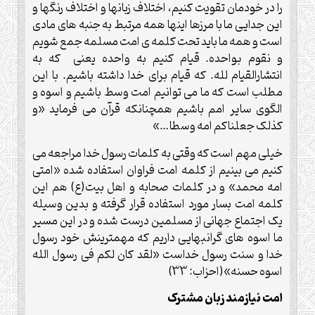
را در خودمان تقویت کنیم، اختلاف زبانها و اختلاف رنگها و
این جدایی ما با مرزها اینها همه مرتبط به جنبه های مادی
است و همه ما باید تحت کلمه ی امت مسلمه جمع شویم
و نقوم بواحده. قیام کنیم به واحده یعنی که به
انتشارالقیام لله. که قیام برای خدا داشته باشیم. با این
مطلب است که ما می توانیم امت وسط باشیم و اسوه و
الگوی سایر امم باشیم همچنانکه قرآن می فرماید «و
کذلک جعلناکم امه وسطا…»
خیلی مهم است که وقتی به کلمات رسول خدا مراجعه می
کنیم می بینیم از کلمه امت فراوان استفاده شده «امتی
امه محمد» و در کلمات صحابه و اهل بیت(ع) هم این
کلمه امت بسار مورد استفاده قرار گرفته و بدین وسیله
یک اجتماع جهانی از مسلمین درست شده و در این مسیر
ما اسوه های گرانبهایی داریم که مهمترینش خود رسول
خدا و سنت رسول خداست «لقد کان لکم فی رسول الله
اسوه حسنه»(احزاب: 33)
امت نیازمند زبان مشترک