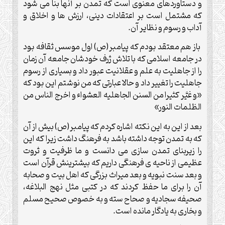
و دستاوردهای معنوی است که تمدن بر آنها بنا می شود
که مشتمل است بر اعتقادات دینی، ارزش ها و اخلاق و
آداب و رسوم و نظایر آن.
باز هم معتقد بودم که پیامبر(ص) اول موسس ثقافه بود
در جامعه اسلامی که با تلاش ژرف خودشان جامعه آن زمان
را از جاهلیت به علم و عقلانیت عبور داد و بسیاری از رسوم
جاهلیت را تغییر داد و حالا عبارتی که من نوشتم این بود که
«و غیَّر کثیرا من السنن الجاهلیه العشواء و اخرج الناس من
الظلمات النور»
بعد از این به این نکته اشاره کردم که پیامبر(ص) بیش از آن
که به تمدن توجه داشته باشد به فرهنگ داشت زیرا که این
را زیربنای تمدن سازی می دانست و ما ظرفیت و ثروت
عظیمی از ناحیه ی فرهنگی داریم که بیشترینش قرآن است
و بعد سنت نبویه و بعد میراث بزرگی که اهل بیت و صحابه
آن را برای ما حفظ کردند که در کتبی مثل نهج البلاغه،
صحیفه سجادیه و صحاح سته و به خصوص صحیح مسلم
و بخاری به یادگار مانده است.