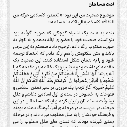
امت مسلمان
موضوع صحبت من این بود: «التمدن الاسلامی حرکه من
الثقافه الاسلامیه الی الامه المسلمه»
بنده به علت یک اشتباه کوچکی که صورت گرفته بود
نتوانستم صحبت خود را حضوری ارائه بدهم و به ناچار به
صورت مکتوب ارائه دادم. ترجیح دادم صحبتم به زبان عربی
باشد و متن مکتوبش را هم ارائه دادم که احتمالا ترجمه
شود و یا به همان شکل استفاده کنند. این صحبت بک
مقدمه ای داشت و دو مطلب و یک خاتمه. در مقدمه که با
آیه ی «يا أَيُّهَا النَّاسُ إِنَّا خَلَقْناكُمْ مِنْ ذَكَرٍ وَ أُنْثى‏ وَ جَعَلْناكُمْ
شُعُوباً وَ قَبائِلَ لِتَعارَفُوا إِنَّ أَكْرَمَكُمْ عِنْدَ اللَّهِ أَتْقاكُمْ إِنَّ اللَّهَ
عَليمٌ خَبير» آغاز کردم؛ یک مروری بر سیر تمدن اسلامی و
فتوحات به خصوص در سده ی اول اسلامی داشتم و علل
پیشرفت مسلمانان را بیان کردم و اینکه مسلمانان در این
مرحله، در این سده، در مرحله ی آغاز، فرهنگ دهنده بودند
و فرهنگ خودشان را به ملل مغلوب می دادند و در مرحله
بعدی گیرنده بودند که تمدن های ملل مغلوب را می