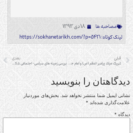
مصاحبه ها
18 دی 1393
لینک کوتاه: https://sokhanetarikh.com/?p=5421
قبلی
بعدی
تبریک میلاد پیامبر اعظم (ص) و امام جعفر صادق (ع)
بررسی زمینه های سیاسی- اجتماعی شکل گیری طالبان در پاکستان
دیدگاهتان را بنویسید
نشانی ایمیل شما منتشر نخواهد شد.
بخش‌های موردنیاز
علامت‌گذاری شده‌اند
*
دیدگاه
*