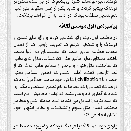
گرفتند، می خواستم اشاره ای بکنم که در این سده تمدن بر
فرهنگ پیشی گرفت و شاید یکی از علل سقوط بنی امیه
هم همین مطلب بود که در ادامه به آن خواهم پرداخت.
پیامبر(ص) اول موسس ثقافه
در مطلب اول، یک واژه شناسی کردم و واژه های تمدن و
فرهنگ را واشکافی کردم که تعریف رایجی که از تمدن
هست مظاهر مادی است که مسلمانان به آنها دست
یافتند دستاوردهای مادی مثل تشکیلات، مثل شهرهایی
که ساختند، مثل فنون و برخی از مظاهر مادی دیگر که از
نظر تاریخی گفتیم اولین کسی که تمدن اسلامی یعنی
حضاره یا
civilization
را بنا کرد خود پیامبر خدا(ص) بود که
در مدینه تمدنی را که بعدها به نام تمدن اسلامی نامگذاری
شد پایه گذاری کرد و می بینیم که اولین مظهرش این است
که اسم یثرب را تبدیل می کند به اسم مدینه النبی و مظاهر
مختلف تمدن مثل علوم و تشکیلات و نظایر اینها را خود
ایشان ایجاد می کند.
واژه ی دوم هم ثقافه یا فرهنگ بود که توضیح دادم مظاهر