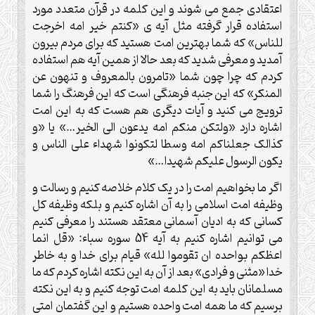
اعتقادی جمع می شوند و این کلمه در قرآن متعدد مورد
استفاده قرار گرفته مثل آیه ی «کنتم خیر امه اخرجت
للناس» که شما بهترین امت هستید که برای مردم بیرون
آمدید و معرفی شدید که بعد حالا از همین آیه هم استفاده
کردم که چرا چون شما «تامرون بالمعروف و تنهون عن
المنکر» که این جنبه فرهنگی است که این فرهنگ را شما
ترویج می کنید و آیات دیگری هم هست که به این امت
اشاره دارد «ولتکن منکم امه یدعون الی الخیر…» یا «و
کذالک جعلناکم امه وسطا لتکونوا شهداء علی الناس و
یکون الرسول علیکم شهیدا…»
اگر ما بخواهیم امت را در یک کلام خلاصه کنیم و رسالت و
وظیفه امت اسلامی را به آن اشاره کنیم و بلکه وظیفه کل
کسانی که به ادیان آسمانی معتقد هستند را معرفی کنیم
می توانیم اشاره کنیم به آیه 54 سوره سباء: «قل انما
اعظکم بواحده ان تقوموا لله» قیام برای خدا و به خاطر
خدا «مثنی و فرادی» بعد از آن به این نکته اشاره کردم که ما
مسلمانان باید به این کلمه امت توجه کنیم و به این نکته
برسیم که ما همه امت واحده هستیم و این گفتمان امتی