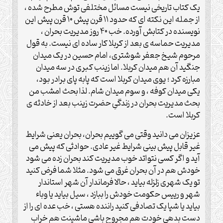
یک کتاب تاریخی نیست مسائل مختلفی توش مطرح شده ،
از جمله این نکته ای که حدود ۱۱ قرن پیش ۱۰ قرن پیش این
نویسنده در کتابش آورده. خب ۴۰ روز مدیریت بحران ،
مدیریت حماسه ی بعد از کربلا کار ساده ای نیست. به قول
مرحوم شیخ جعفر شوشتری، امام حسین در یک میدان
جنگید آن هم میدان کربلا. اما زینب کبری در سه میدان
مبارزه کرد ؛ یوی میدان کربلا است که پابه پای برادر بود،
یکی میدان کوفه ، و سوم میدان شام. لذا بحث امشب من
بحث مدیریت بحران در زندگیِ حضرت زینب بعد از خادثه ی
کربلا است.
عزیزان می دانید وقتی می گوییم بحران، بحران یعنی شرایط
غیر قابل پیش بینی شرایط غیر عادی. حوادثی که پیش می
آید و اگر کسی نتواتد خوب مدیریت کند بحران زده می شود
خودش هم در آن بحران غرق می شود. مثلا شما فرض کنید
تو یک شهری زلزله بیاید ، حالا فرماندار آن شهر استاندار
شهر و رییس حکومت خودش را ببازد ، سیل بیاید یا وباء
بیاید یا شپا یک تصادفی کنید راننده هستی ، خب عده ای را از
دست بدهی خودت هم مجروح باشی ماشینت هم خراب