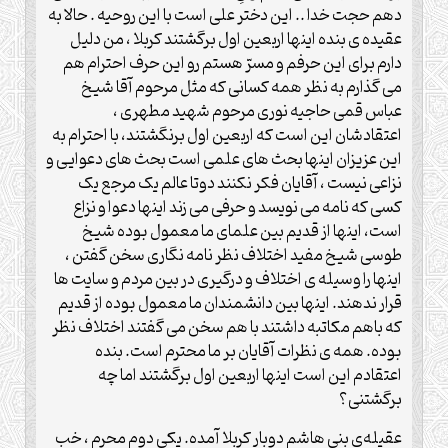
دهم حجت خدا .. این دختر علی است با این روحیه . حالا به
عقیده ی بنده اینها اربعین اول برگشتند کربلا ، من دلیل
دارم برای این حرفم و مسرّ هستم رو این حرف احترام هم
می گذارم به نظر همه کسانی که مثل مرحوم آقا شیخ
عباس قمی حاجیه نوری مرحوم شهید مطهری ،
اعتقادشان این است که اربعین اول برنگشتند، با احترام به
این عزیزان اینها بحث های علمی است بحث های دعوایی و
نزاعی نیست ، آقایان فکر نکنند دوتا عالم یک مرجع یک
کسی که نامه می نویسد و حرفی می زند اینها دعوا و نزاع
است، اینها از قدیم بین علمای ما معمول بوده شیخ
طوسی شیخ مفید اختلاف نظر نامه نگاری سخن گفتن ،
اینها را وسیله ی اختلاف و درگیری در بین مردم و سایت ها
قرار ندهند. اینها بین دانشمندان ما معمول بوده از قدیم
که باهم مکاتبه داشتند با هم سخن می گفتند اختلاف نظر
بوده. همه ی نظرات آقایان بر ما محترم است. بنده
اعتقادم این است اینها اربعین اول برگشتند اما چه
برگشتنی؟
عقیله‌ی بنی هاشم دوبار کربلا آمده. یکی دوم محرم ، خب