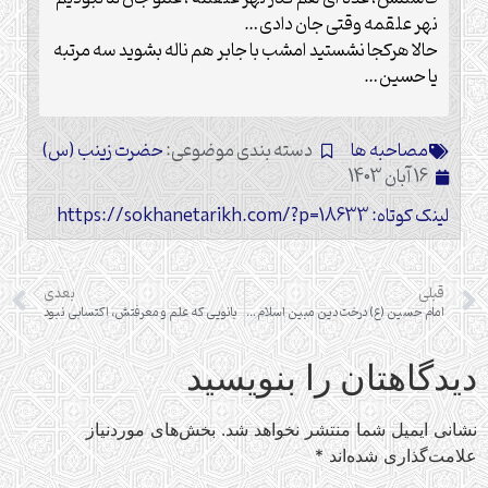
نهر علقمه وقتی جان دادی…
حالا هرکجا نشستید امشب با جابر هم ناله بشوید سه مرتبه
یا حسین…
مصاحبه ها
دسته بندی موضوعی:
حضرت زینب (س)
16 آبان 1403
لینک کوتاه: https://sokhanetarikh.com/?p=18633
قبلی
بعدی
امام حسین (ع) درخت دین مبین اسلام را آبیاری و حضرت زینب (س) آن را بارور (رسیدگی) کردند.
بانویی که علم و معرفتش، اکتسابی نبود
دیدگاهتان را بنویسید
نشانی ایمیل شما منتشر نخواهد شد.
بخش‌های موردنیاز
علامت‌گذاری شده‌اند
*