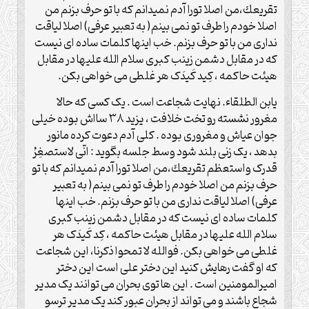
تقريعك،من اصلا تورا آدم نمیدانم که با تو حرف بزنم من
اصلا خودم را طرف تو نمی بینم( به تعبیر عرفی) اصلا لیاقت
نداری من با تو حرف بزنم. خب اینها کلمات ساده ای نیست
که در مقابل دشمن زینب کبری سلام الله علیها در مقابل
هیئت حاکمه ، کِید کَیدَک هر غلطی می خواهی بکن.
یابن الطلقاء. نهایت شجاعت است . یک کسی که حالا
مغرور نشسته رو تخت خلافت ، یزید ۳۸ سااش بوده خیلی
جوان عیاش و مغروری بوده . کلی آدم دعوت کرده مانور
بدهد ، یک زنی بلند شود وسط جلسه بگوید : انّی لاستصغِرُ
قدرک واستعظم تقريعك،من اصلا تورا آدم نمیدانم که با تو
حرف بزنم من اصلا خودم را طرف تو نمی بینم( به تعبیر
عرفی) اصلا لیاقت نداری من با تو حرف بزنم. خب اینها
کلمات ساده ای نیست که در مقابل دشمن زینب کبری
سلام الله علیها در مقابل هیئت حاکمه ، کِد کَیدَک هر
غلطی می خواهی بکن. فوالله لا تمحوا ذکرنا، این شجاعت
که او گفت رهایش کنید این دختر علی است این دختر
امیرالمومنین است . این ها توی بحران می توانند یک مدیر
شجاع باشند و می تواند از بحران عبور کند یک مدیر ترسو