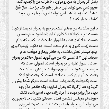
بِضُرٍّ اگر بحران به من رو بیاورد ، خطرات من را تهدید کند ،
هیچ کس نمی تواند این خطر را رفع کند جز خدا. هَلْ هُنَّ
كَاشِفَاتُ ضُرِّهِ ، آیا شما می توانید این ضُر را از بین ببرید
کشف بحران کنید ؟
با این مقدمه من بحثم امشب راجع به بحران در بعد از کربلا
هست من با کربلا فعلا کاری ندارم آنجا خود امام حسین
هست ، حادثه ی عصر عاشورا را ما بحث می کنیم که زمام
دست زینب کبری و امام سجاد است ، به دلایلی زینب کبری
اینجا بیشتر نقش داشته، به خاطر بیماری موقت امام
سجاد. این ۷ تا اصلی که من می گویم اصول حاکم بر بحران
است . اصول غلبه ی بر بحران است. اصولی است که
موجب می شود انسان توی حوادث خودش را نبازد. یک
وقت بحران برای کسی تصادف است یک وقت داغ اولاد
است یک وقت یک مریضی سخت است ، دیگر شما بیش از
کربلا و بعد از کربلا که بحران ندارید ؛ یک خانمی داغ بچه
دیده داغ برادر دیده داغ برادرزاده دیده اسیر شده کتک
خورده تو مجلس دشمن آمده. سختی کشیده حالا چجوری
می تواند این بحران را مدیریت کند که به عبارت امروزی