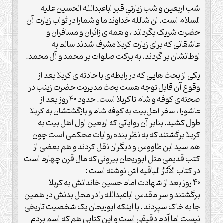
شب اربعین و شب زیارتیِ قبر اباعبدالله الحسین علیه
السلام است. ان شالله خداوند ما و شمارا در ثواب زیارت آن
حضرت شریک بگرداند ، و همه ی زائران و مسافران و
عاشقانی که برای زیارت کربلا مشرف شدند سالم به
اوطانشان بر گردند. به برکت صلوات بر محمد و آل محمد.
یکی از بحث هایی که در رابطه ی با حادثه ی کربلا بعد از
وقوع آن قابل توجه هست بحث مدیریت حضرت زینب در
صحنه‌ی کوفه و شام تا کربلا است. حدود ۴۰ روز بعد از
عاشورا ، سفر اهل‌بیت به کوفه شام و بازگشتشان به کربلا
طول کشید. بنابر آن روایاتی که اربعین اول اهل بیت به
کربلا برگشتند که به نظر بنده روایات محکمی است چون
هم سید ابن طاووس و دیگران نقل کردند و هم بعضی از
کتب قدیمی مثل ابوریحان بیرونی که مال قرن چهارم است
در کتاب الآثارُ الباقیه اش نوشته است :
۴۰ روز بعد از شهادت امام حسین خاندانش به کربلا
برگشتند و سر مقدس اباعبدالله را در محل بدنش در همین
جا به خاک سپردند . با اینکه ابوریحان یک شخصیت تاریخی
نیست اما آدم دقیقی است و این کتابی هم که اسم بردم