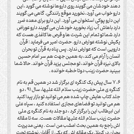
دهند خودشان می گویند روی داروها نوشته می گوید ،این
دارو خواب می آورد، نخورید موقع رانندگی. گاهی می گویند
این دارو پوکی استخوان می آورد. این دارو برای معده ضرر
دارد باهاش آب زیاد بخورید خودشان می گویند دارو عوراض
دارد شما تو تمام این شربت ها و قرص ها کاغذی هست که
یکیش نوشته عوارض دارو. حضرت امیر می فرماید : قرآن
دارویی است که عوارض ندارد. پس پناه به قرآن تو بحران
انسان را آرام می کند، به همین جهت هم سر امام حسین
بالای نیزه قرآن خواند، تو مجلس یزید قرآن خواند. حالا شما
ببینید حضرت زینب دوتا خطبه خوانده .
۶، ۷ سال پیش یک کنگره ای برگزار شد در همین قم به نام
کنگره ی ملی حضرت زینب سلام الله علیها، سال ۹۱ ، دو
جلد کتاب هایش چاپ شده هم می توانید تو بازار پیدا کنید
هم می توانید تو فضاهای مجازی استفاده کنید ، سپاه علی
ابن ابیطالب این را برگزار کرد ، دو جلد به نام کنگره ی ملی
حضرت زینب سلام الله علیها مقالات هست. سه تا مقاله
اش راجع به همین بحث امشب من است . یعنی مدیریت
بحران در کربلا. یک مقاله اش که یکی از آقایان نوشته تحت