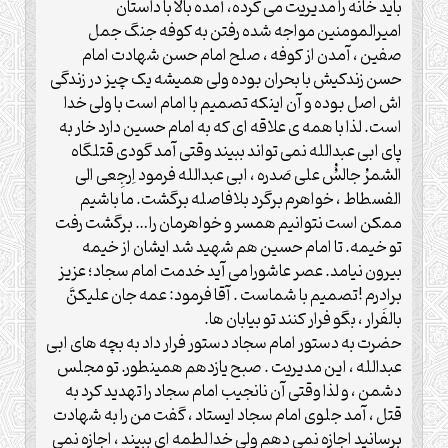
باید خانه را مدیریت می کرده، آمده بالا با داستان
امیرالمومنین مواجه شده رفتن به کوفه جنگ جمل
صفین ، آمدن از کوفه ، صلح امام حسن شهادت امام
حسن زندکیش با بحران بوده ولی همیشه یک چیز در زندگی
اش اصل بوده و آن اینکه تصمیم با امام است با ولی خدا
است. لذا با همه ی علاقه ای که به امام حسین دارد خار به
پای ابی عبدالله نمی تواند ببیند وقتی آمد گودی قتلگاه
الشمرُ جالسُُ علی صَدره ، ابی عبدالله فرمود اِرجِعی الی
الفسطاط ، خواهرم برگرد بلافاصله برگشت. ما باشیم
ممکن است نتوانیم همسر و خواهرمان را… برگشت رفت
تو خیمه. تا امام حسین هم شهید شد ایشان از خیمه
بیرون نیامد. عصر عاشورا می آید خدمت امام سجاد؛ عزیز
برادرم !تصمیم با شماست . آقا فرمود: عمه جان علیکنَّ
بالفَرار ، بگو فرار کنند تو بیابان ها.
حضرت به دستور امام سجاد دستور فرار داد به بچه های ابی
عبدالله ، این مدیریت . صبح یازدهم همینطور. تو مجلس
دشمن ، و لذا وقتی آن نانجیب امام سجاد را تهدید کرد به
قتل ، آمد جلوی امام سجاد ایستاد ، گفت من را به شهادت
برسانید اجازه نمی دهم ولیِ خدا لطمه ای ببیند ، اجازه نمی