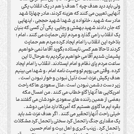
ولی باید دید هدف چیه ؟ هدف را هم در یک انقلاب یکی
آنهایی تعیین می کنند که هزینه کردند، مادر چهارتا شهد
مادر سه شهید ، خانواده ی شهدا شهید حججی ، اینهایی
که جان دادند شهید بهشتی و رجایی. یکی آن کسی که بنیان
یک انقلاب را می گذارد و مردم ازش حمایت می کنند ، امام ؛
بلاخره این انقلاب را امام ایجاد کرده مردم هم حمایت
کردند تا حالا هم کسی نایستاده بگوید آقا ما نمی خواهیم
پشیمان شدیم آقا می خواهیم برگردیم به هرحال تا این
ساعت مردم پای نظام و امام ایستادند. انقلاب را امام ایجاد
کرده. وقتی می رویم تو وصیت نامه امام ، و شهدا می بینیم
هدف یکیش عزت است ذلیل نبودن و خوار نبودن است ،
زیر دست دشمن نبودن است ، مثل سعودی ها که راحت
امریکایی ها آنهارا گاو خطاب می کنند . من امسال مکه
بعضی از همین راننده های سعودی خودشان می گفتند ما
بقره ایم ما گاوی هستیم که آمریکا دارد مارا می دوشد .
خیلی راحت آنهارا تحقیر می کنند . اگر هدف عزت شد باید
یک مقداری جنگ را تحمل کرد سختی را تحمل کرد مشکلات
را تحمل کرد . زینب کبری و اهل بیت و امام حسین