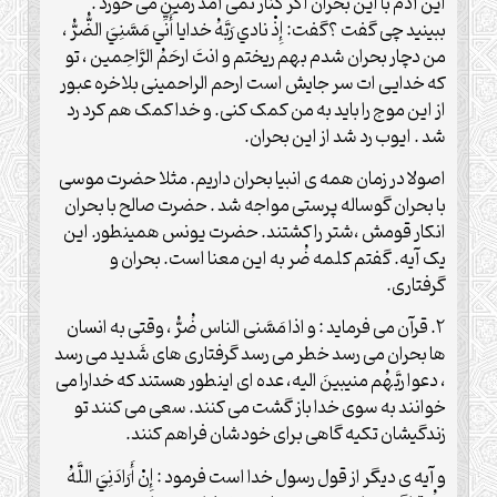
این آدم با این بحران اگر کنار نمی آمد زمین می خورد .
ببینید چی گفت ؟گفت: إِذْ نادي‏ رَبَّهُ خدایا أَنِّي مَسَّنِيَ الضُّرُّ ،
من دچار بحران شدم بهم ریختم و انتَ ارحَمُ الرَّاحِمین ، تو
که خدایی ات سر جایش است ارحم الراحمینی بلاخره عبور
از این موج را باید به من کمک کنی. و خدا کمک هم کرد رد
شد . ایوب رد شد از این بحران.
اصولا در زمان همه ی انبیا بحران داریم. مثلا حضرت موسی
با بحران گوساله پرستی مواجه شد . حضرت صالح با بحران
انکار قومش ،شتر را کشتند. حضرت یونس همینطور. این
یک آیه. گفتم کلمه ضُر به این معنا است. بحران و
گرفتاری.
۲. قرآن می فرماید : و اذا مَسَّنی الناس ضُرُّ ، وقتی به انسان
ها بحران می رسد خطر می رسد گرفتاری های شَدید می رسد
، دعوا ربَّهُم منیبینَ الیه، عده ای اینطور هستند که خدارا می
خوانند به سوی خدا باز گشت می کنند. سعی می کنند تو
زندگیشان تکیه گاهی برای خودشان فراهم‌ کنند.
و آیه ی دیگر از قول رسول خدا است فرمود : إِنْ أَرَادَنِيَ اللَّهُ