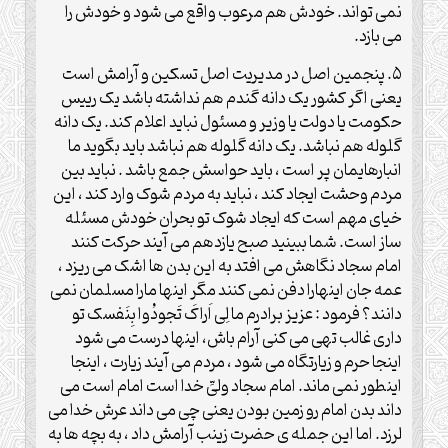
نمی تواند. خودش هم مرعوب واقع می شود و خودش را
می بازد.
۵. پنجمین اصل در مدیریت اصل تسکین و آرامش است
یعنی اگر کشور یک دانه گندم هم نداشته باشد یک رییس
حکومت یا دولت یا وزیر و مسئول نباید اعلام کند. یک دانه
گلوله هم نباشد. یک دانه گلوله هم‌ نباشد باید بگوید ما
انبارهایمان پر است ، باید حواسش جمع باشد . نباید بین
مردم وحشت ایجاد کند ، نباید به مردم شوک وارد کند ، این
خیای مهم است که ایجاد شوک تو بحران خودش مسئله
ساز است. شما ببینید صبح یازدهم می آیند حرکت کنند
امام سجاد نگاهش می افتد به این بدن ها اشک می ریزد ،
عمه جان اینهارا دفن نمی کنند مگر اینها مارا مسلمان نمی
دانند؟ فرمود : عزیز برادرم ما لِی اَراکَ تَجودُوا بِنَفسک تو
داری غالب تهی می کنی آرام باش، اینها درست می شود
اینجا حرم و زیارتگاه می شود ، مردم می آیند زیارت ، اینجا
اینطور نمی ماند. امام سجاد ولیِّ خدا است امام است می
داند بدن امام رو زمین بودن یعنی چی می داند عرش خدا می
لرزد. اما این جمله ی حضرت زینب آرامش داد ، به بچه ها به