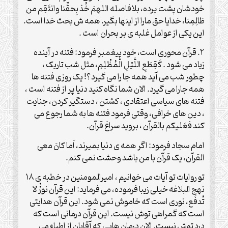
خودشان پشت پرده، بلافاصله اللهمَ خُذ بِحقِّنا وانتَقِم من
ظالِمِنا، خدایا حق مارا از اینها بگیر. همه ش بحث خدا است.
این یکی از عوامل غلبه ی بر بحران است .
۲. قرآن محوری است، خود پیغمبر فرمود: فتنه در آینده
زیاد می شود . كَقِطَعِ اللَّيْلِ الْمُظْلِمِ، مثل شب تاریک ،
چطور شب می آید همه جا را می گیرد؟! یک روزی فتنه ها
همه جارا می گیرد. الان شما نگاه کنید دنیا پر از فتنه است ،
فتنه های سیاسی اعتقادی ، کشتن ، دستگیر کردن، جنایت
، دین های خرافی، وقتی فرمود فتنه ها به شما رجوع می
کند فعَلیکم بالقرآن ، بروید سراغ قرآن.
امام سجاد فرمود: اگر همه ی دنیا بمیرند، اَما کانَ معی
القرآن، یک قرآن با من باشد وحشت نمی کنم.
تو روایات تو آیات می خوانیم ، امیرالمومنین در خطبه ی ۱۸
نهج البلاغه خیلی زیبا فرموده، می فرماید: این قرآن نورُُ لا
تُدفَع، نوری است که خاموش نمی شود. این قرآن هدایتی
است که گمراهی توش نیست. این قرآن درمانی است که
درد توش نیست. الان درمان هایی که آقایان از اطباء می