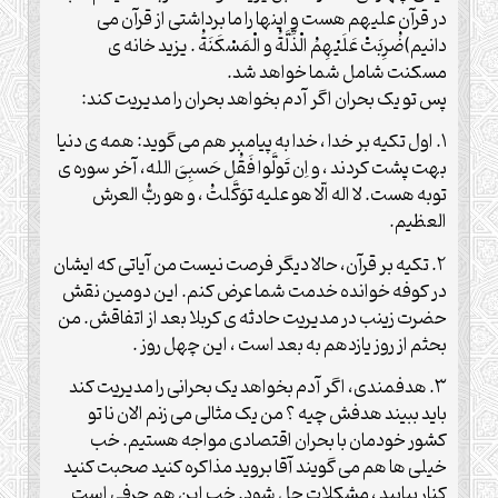
در قرآن علیهم هست و اینها را ما برداشتی از قرآن می
دانیم)ضُرِبَتْ عَلَیْهِمُ الْذِّلَّةُ و الْمَسْکَنَةُ . یزید خانه ی
مسکنت شامل شما خواهد شد.
پس تو یک بحران اگر آدم بخواهد بحران را مدیریت کند:
۱. اول تکیه بر خدا ، خدا به پیامبر هم می گوید: همه ی دنیا
بهت پشت کردند ، و اِن تَولَّوا فَقُل حَسبِیَ الله، آخر سوره ی
توبه هست. لا اله الّا هو علیه توَکَّلتُ ، و هو ربُّ العرش
العظیم.
۲. تکیه بر قرآن، حالا دیگر فرصت نیست من آیاتی که ایشان
در کوفه خوانده خدمت شما عرض کنم. این دومین نقش
حضرت زینب در مدیریت حادثه ی کربلا بعد از اتفاقش. من
بحثم از روز یازدهم به بعد است ، این چهل روز .
۳. هدفمندی، اگر آدم بخواهد یک بحرانی را مدیریت کند
باید ببیند هدفش چیه ؟ من یک مثالی می زنم الان نا تو
کشور خودمان با بحران اقتصادی مواجه هستیم. خب
خیلی ها هم می گویند آقا بروید مذاکره کنید صحبت کنید
کنار بیایید ، مشکلات حل شود. خب این هم حرفی است