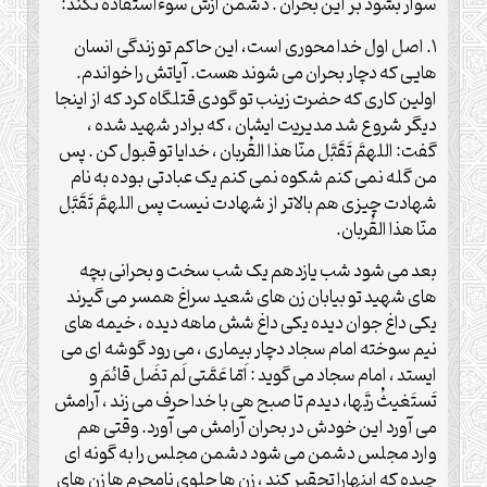
سوار بشود بر این بحران . دشمن ازش سوءاستفاده نکند:
۱. اصل اول خدا محوری است، این حاکم تو زندگی انسان
هایی که دچار بحران می شوند هست. آیاتش را خواندم.
اولین کاری که حضرت زینب تو گودی قتلگاه کرد که از اینجا
دیگر شروع شد مدیریت ایشان ، که برادر شهید شده ،
گفت: اللهمَّ تَقَبَّل منّا هذا القُربان ، خدایا تو قبول کن . پس
من گله نمی کنم شکوه نمی کنم یک عبادتی بوده به نام
شهادت چیزی هم بالاتر از شهادت نیست پس اللهمَّ تَقَبَّل
منّا هذا القُربان.
بعد می شود شب یازدهم یک شب سخت و بحرانی بچه
های شهید تو بیابان زن های شعید سراغ همسر می گیرند
یکی داغ جوان دیده یکی داغ شش ماهه دیده ، خیمه های
نیم سوخته امام سجاد دچار بیماری ، می رود گوشه ای می
ایستد ، امام سجاد می گوید : اَمّا عَمَّتی لَم تضَل قائمَ و
تَستَغیثُ ربَّها، دیدم تا صبح هی با خدا حرف می زند ، آرامش
می آورد این خودش در بحران آرامش می آورد. وقتی هم
وارد مجلس دشمن می شود دشمن مجلس را به گونه ای
چیده که اینهارا تحقیر کند ، زن ها جلوی نامحرم ها زن های