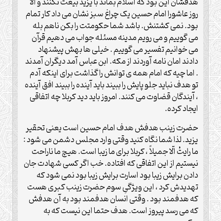
هدفشان این بود که اسلام بماند با یزید بیعت نکنند و الّا
روز عاشورا امام حسین یک چراغ سبز نشان می داد کار تمام
بود. نمی کشتنش. باشد شما حکومتت را بکن ناهم بله
می گوییم و می رویم مدینه مسئله جواب می دهیم قرآن
می خوانیم تفسیر می گوییم . خیلی ها بهش پیشنهاد
دادند امان نامه آوردند از مکه. ابن عباس آمد دیگران آمدند
. اما چیه که امام همه ی توانش را گذاشت برای اینکه آدم
تو هدف نباید جلو پایش را ببیند باید آینده را ببیند افق آینده
، آیندگان قضاوت می کنند. امروز باید دید کربلا چه اتفاقی
ایجاد کرده.
حضرت زینب هدفش هدف امام حسین است یعنی تحقیر
یزید. لذا شما نگاه کنید وقتی وارد مجلس دشمن می شود :
ما رایتُ الّا جمیلاً ، کربلا برای ما زیبا است. هیچ ما ناراحت
نیستیم از این اتفاقی که افتاده. خب اگر کسی شهادت جان
دادن برایش زیبا بود اسارت برایش زیبا بود نمی شود که
تهدیدش کرد ، این ویژگیِ سوم حضرت زینب کبری هست
که هدفمند بود . وقتی انسان هدفمند بود به آن هدفش
که می رسد پیروز است. هدف حتما این نیست که به