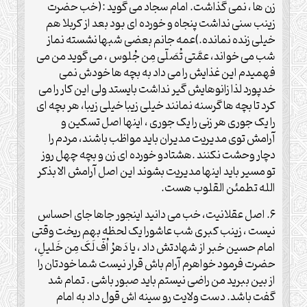
زن ها ، نمی گذاشت. امام سجاد می گوید :(خب حضرت
زینب سنی نداشت پنجاه و خورده ای بود بعد از کربلا هم
خیلی زنده نمانده.)عمه جانم بعضی شبها نشسته نماز
شب می خواند، عمَّتی تُصَلّی مِن جُلوس ، می گوید من می
فهمیدم این غذایش را می داد به بچه ها خودش نمی
خدپورد لذا زانوهایش گیر نداشت بایستد ولی این کار را می
کرد تا بچه ها گرسنه نمانند خیلی زیبا خیلی زیبا، هر بچه ای
را یک جوری هر زنی را یک جوری ، اینها اصل تسکین و
آرامش توی مدیریت مدیران باید مواظب باشند، مردم را
دچار وحشت نکنند .هشتادو خورده ای زن و بچه چهل روز
تو مسیر باید اینها مدیریت بشوند این اصل آرامش الا بذکر
الله تطمئن القلوب هست.
۶. اصل عقلانیت، خب می دانید اینجور جاها جای احساس
نیست ، زینب کبری شب عاشورا یک لحظه بهم ریخت وقتی
امام حسین خبر از شهادتش داد ، یا دَهرُ اُفّ لَکَ مِن خَلیلِ،
حضرت فرمود خواهرم آرام باش قرار نیست شما خودتان را
از بین ببرید من راضی نیستم باید صبور باشی . تمام شد
گفت باشد. دست ولایت رو سینه اش قول داد به امام