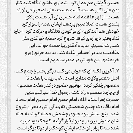
حسین قولش هم عمل کرد . شما روز عاشورا نگاه کنید کنار
بدن علی اکبر هست، قاسم هست ، علی اصغر را می آورند
هست ، از نهر علقمه امام حسین نی آید هست بالای
بلندی هست اصلا صبح یازدهم ایشان همه را سوار کرد
خودش هم آمد گریه ای تو گودی قتلگاه و حرکت کرد ، اجازه
نداد وقتی دروازه ی کوفه شروع کرد خطبه خواندن مثل
کسی که نصیبتی ندیده آنقدر زیبا خطبه خواند. این
عقلانیت باید بر احساس غلبه کند . بدانید خردورزی و
خردمندی این خودش در مدیریت مهم است .
۷. آخرین نکته ای که عرض می کنم دیگر بحثم را جمع کنم،
اصل هفتم ولایت مداری است. خب زینب با هفت تا
معصوم زندگی کرده ، توفیق حضور در کنار هفت معصوم
از چهارده معصوم را داشته ، رسول خدا امیرالمومنین
حضرت زهرا سلام الله ، امام حسن امام حسین امام سجاد
امام باقر، یک چنین شخصیتی که زندگی اش با بحران شروع
شده ، پنج سالش بود جلوی چشمش حمله کردند به خانه
شان مادرش بین در و دیوار قرار گرفته. کوچک بوده یتیم
شده سه تا برادر تو خانه، ایشان کوچکتر از دوتا دیگر است .