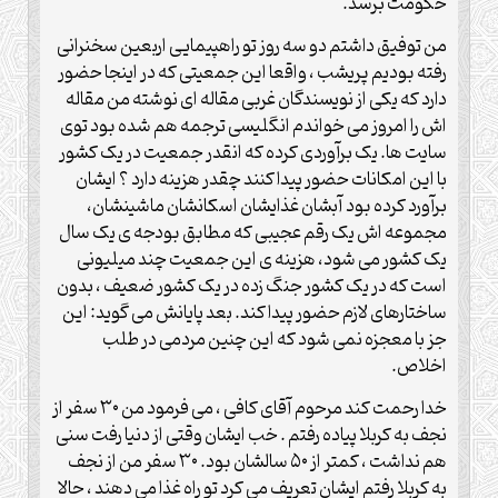
حکومت برسد.
من توفیق داشتم دو سه روز تو راهپیمایی اربعین سخنرانی
رفته بودیم پریشب ، واقعا این جمعیتی که در اینجا حضور
دارد که یکی از نویسندگان غربی مقاله ای نوشته من مقاله
اش را امروز می خواندم انگلیسی ترجمه هم شده بود توی
سایت ها. یک برآوردی کرده که انقدر جمعیت در یک کشور
با این امکانات حضور پیدا کنند چقدر هزینه دارد ؟ ایشان
برآورد کرده بود آبشان غذایشان اسکانشان ماشینشان،
مجموعه اش یک رقم عجیبی که مطابق بودجه ی یک سال
یک کشور می شود، هزینه ی این جمعیت چند میلیونی
است که در یک کشور جنگ زده در یک کشور ضعیف ، بدون
ساختارهای لازم حضور پیدا کند. بعد پایانش می گوید: این
جز با معجزه نمی شود که این چنین مردمی در طلب
اخلاص.
خدا رحمت کند مرحوم آقای کافی ، می فرمود من ۳۰ سفر از
نجف به کربلا پیاده رفتم . خب ایشان وقتی از دنیا رفت سنی
هم نداشت ، کمتر از ۵۰ سالشان بود. ۳۰ سفر من از نجف
به کربلا رفتم ایشان تعریف می کرد تو راه غذا می دهند ، حالا