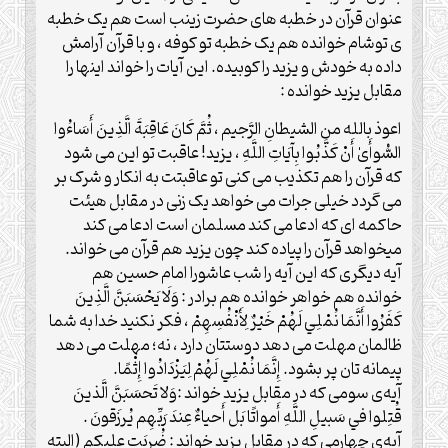
عنوان قرآن در خطبه های حضرت زینب است هم یک خطبه
ی توشام خوانده هم یک خطبه تو کوفه ، و با قرآن آرامش
داده به خودش و یزید را کوبیده. این آیات را خواند اینها را
مقابل یزید خوانده :
اعوذ بالله من الشیطانِ الرَّجیم ، ثُمَّ كَانَ عَاقِبَةَ الَّذِينَ أَسَاءُوا
السُّوأَىٰ أَنْ كَذَّبُوا بِآيَاتِ اللَّهِ ، یزید! عاقبت تو این می شود
که قرآن را هم تکذیب می کنی تو عاقبتت به انکار و شرک بر
می گردد خیلی جرات می خواهد یک زنی در مقابل هیئت
حاکمه ای که ادعا می کند مسلمان است ادعا می کند
میخواهد قرآن را پیاده کند چون یزید هم قرآن می خواند.
آیه دیگری که این آیه را شب عاشورا امام حسین هم
خوانده هم خواهر خوانده هم برادر : وَلَا يَحْسَبَنَّ الَّذِينَ
كَفَرُوا أَنَّمَا نُمْلِي لَهُمْ خَيْرٌ لِأَنْفُسِهِمْ ، فکر نکنید خدا به شما
ظالمان مهلت می دهد دوستتان دارد ، نه؛ مهلت می دهد
پیمانه تان پر بشود. إِنَّمَا نُمْلِي لَهُمْ لِيَزْدَادُوا إِثْمًا.
آیه‌ی سومی که در مقابل یزید خواند :وَلا تَحسَبَنَّ الَّذينَ
قُتِلوا في سَبيلِ اللَّهِ أَمواتًا بَل أَحياءٌ عِندَ رَبِّهِم يُرزَقونَ .
آیه‌ی چهارمی که در مقابل یزید خواند : ضُربَت علیکم (البته