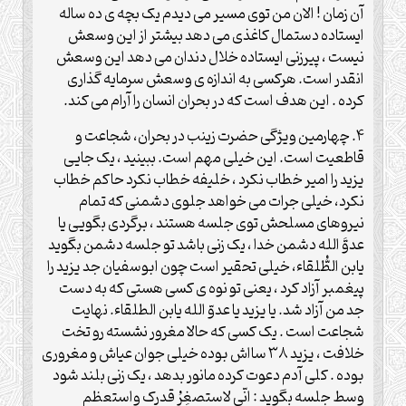
آن زمان ! الان من توی مسیر می دیدم یک بچه ی ده ساله
ایستاده دستمال کاغذی می دهد بیشتر از این وسعش
نیست ، پیرزنی ایستاده خلال دندان می دهد این وسعش
انقدر است. هرکسی به اندازه ی وسعش سرمایه گذاری
کرده . این هدف است که در بحران انسان را آرام می کند.
۴. چهارمین ویژگی حضرت زینب در بحران، شجاعت و
قاطعیت است. این خیلی مهم است. ببینید ، یک جایی
یزید را امیر خطاب نکرد ، خلیفه خطاب نکرد حاکم خطاب
نکرد، خیلی جرات می خواهد جلوی دشمنی که تمام
نیروهای مسلحش توی جلسه هستند ، برگردی بگویی یا
عدوَّ الله دشمن خدا ، یک زنی باشد تو جلسه دشمن بگوید
یابن الطُّلقاء، خیلی تحقیر است چون ابوسفیان جد یزید را
پیغمبر آزاد کرد ، یعنی تو نوه ی کسی هستی که به دست
جد من آزاد شد. یا یزید یا عدوّ الله یابن الطلقاء. نهایت
شجاعت است . یک کسی که حالا مغرور نشسته رو تخت
خلافت ، یزید ۳۸ سااش بوده خیلی جوان عیاش و مغروری
بوده . کلی آدم دعوت کرده مانور بدهد ، یک زنی بلند شود
وسط جلسه بگوید : انّی لاستصغِرُ قدرک واستعظم