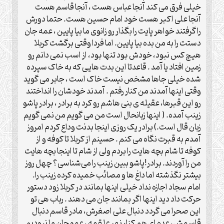
خیلی فرق می کند آنجا عباس هست ، آنجا قاسم هست
آنجا علی اکبر هست خود امام حسین هست. حتما دورش
را گرفتند خواهر پایت را بگذار رو زانوی ما بیا پایین ، عمه جان
دستت را به من بده بیا پایین. اما فردا وقتی برگشت کربلا
هیچ کس نبود، خودش بود تنها بود، از اسب نمی دانم رو
زمین افتاد یا آمد . قاعدتا این بدت هایی که به خاک سپرده
شده خیلی جاها مشخص نیست خاک است ، جابر می گوید
وقتی اینها آمدند من کنار رفتم . آمدند خودشان را انداختند
رو این قبرها، عقیله ی بنی هاشم رو کرد به برادر ، برادر پاشو
زینب آمده. ( اینها زبانحال است من می گویم من نمی گویم
زبان قال است.) برادر یک روزی اینجا بدنت وداع کردم امروز
آمدم به قبرت نگاه می کنم . حسینم از کربلا تا کوفه و از
کوفه تا شام بچه هایت را بردم ولی از شام تا اینجا بچه هایت
من را آوردند. برادر!پاشو ببین زینب را می‌شناسی؟ چهل روز
بیشتر نگذشته اما داغ ها و مصائب خمیده کرده زینب را.
امام سجاد اجازه نداد خیلی اینها بمانند در کربلا زود دستور
حرکت داد دید اینها اگر بمانند جان می دهند . رباب هی تو
این صحرا می گردد دنبال علی اصغرش، مادر قاسم دنبال
قاسمش، عده ای هم کنار نهر علقمه ، عمو جان ما نبودیم