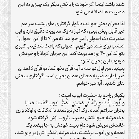
شده باشد اینجا اگر خودت را باختی دیگر یک چیزی به این
مصیبت ها اضافه می شود.
لذا بحران یعنی حوادث ناگوار گرفتاری های پشت سر هم
غیر قابل پیش بینی ، که نیاز به یک مدیریت دقیق دارد و این
مدیریت یک اصولی را می خواهد که من ۷ تا از این اصول را
امشب برای شما می گویم. اصولی که باعث شد زینب کبری
بتواند این ۴۰ روز مدیریت کند این جریان کربلا را و خودش
مرعوب این بحران نشود.
ببینید، من اول دو سه تا آیه قرآن بخوانما. تو قرآن کلمه ی
ضُر را داریم ضُر به معنای همان بحران است گرفتاری سختی
های شَدید. آیه می خوانم.
یکیش راجع به حضرت ایوب است :
و أَيُّوبَ إِذْ نادي‏ رَبَّهُ أَنِّي مَسَّنِيَ الضُّرُّ . ایوب گفت : خدایا
بحران سراغم آمده . یک آدم ثروتمند با امکانات و اولاد و زن
،یک مرتبه حیواناتش بمیرند ، ثروت ازش گرفته شود
خانمش مریض شود داغ ببیند خودش به جا بیفتد یک
لحظه ورق ایوب برگشت . یک مرتبه زندگی اش زیر و رو شد ،