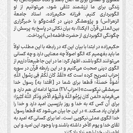
زندگی برای ما ارزشمند تلقی شود، می‌توانیم از او
الگوبرداری کنیم
.
فرزانه حکیم‌زاده، استاد جامعة
الزهرا(س) و پژوهشگر دینی در گفت‌وگو با خبرگزاری
بین‌المللی قرآن (ایکنا)، به بیان نکاتی در پاسخ به پرسش از
چگونگی الگوبرداری از حضرت فاطمه(س) پرداخت
.
حکیم‌زاده در ابتدا با بیان این که در رابطه با این مطلب اولاً
ما باید بفهمیم که الگو اصولاً چه معنایی دارد و چه کسانی
می‌توانند الگو باشند، اظهار کرد: ما در این جا طبیعتاً داریم از
الگوی دینی صحبت می‌کنیم و در این رابطه قرآن در سوره
احزاب تصریح کرده است که «لَقَدْ کَانَ لَکُمْ فِی رَسُولِ اللَّهِ
أُسْوَةٌ حَسَنَةٌ؛ قطعا براى شما در [اقتدا به] رسول خدا
سرمشقى نیکوست»(احزاب/21) منتها ادامه‌ای هم دارد و
می‌فرماید «لِّمَن کَانَ یَرْجُو اللَّهَ وَالْیَوْمَ الْآخِرَ وَذَکَرَ اللَّهَ کَثِیرًا؛
براى آن کس که به خدا و روز بازپسین امید دارد و خدا را
فراوان یاد مى‏کند.» در این جا بیان می‌شود که قطعاً رسول
خدا الگوی عملی نیکویی است، اما برای کسانی که امید به
لقای خدا و یوم الآخر داشته باشند و با وجود این امید و این
اطمینان، خدا را هم زیاد یاد کنند
.