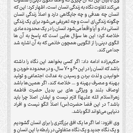
وی با بیان این که آن چیزی که واقعاً الگوی دینی را متفاوت
می‌کند تفاوت نگاه به زندگی انسان است، اظهار کرد: این که
انسان چه هدفی و چه جایگاهی دارد و اصلاً زندگی انسان
چگونه زندگی‌ای است و چه تعریفی می‌شود برای یک زندگی
انسانی داد و آیا واقعاً می‌شود انسان را در یک محدوده مادی
خلاصه کرد؛ این ها سؤال هایی است که پاسخ به آن ها
الگوی دینی را از الگویی همچون خانمی که به آن اشاره شد
جدا می کند
.
حکیم‌زاده ادامه داد: اگر کسی بخواهد این نگاه را داشته
باشد که انسان را در این 60 و 70 سال، و در محدوده خوردن و
خوابیدن و لذت بردن و رسیدن به عدالت اجتماعی و تولید
بهینه و مصرف بهینه و … خلاصه کند، اگر همین‌ها باشد
اوصاف بلند و ویژگی های بی بدیل حضرت فاطمه
زهرا(سلام الله علیها) لازم نیست و ایشان اصلا چرا باید
باشد؟ در این فضا حضرت(س) اصلاً الگو نیست و افراد
دنیایی می‌تواند الگو باشد
.
وی افزود: اما اگر ما یک افق بزرگتری را برای انسان گشودیم
و یک نگاه جدید و یک نگاه متفاوتی در رابطه با این انسان و