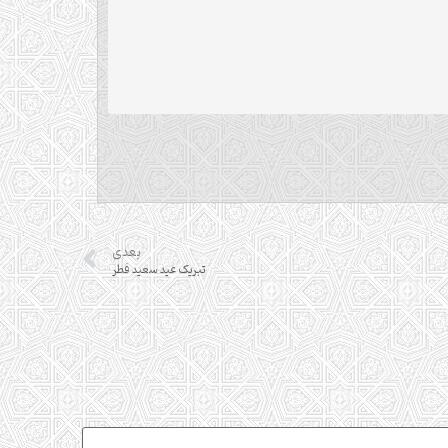
بعدی
تبریک عید سعید فطر