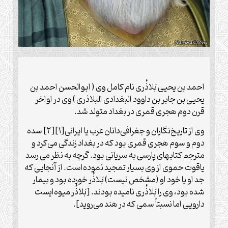
احمد بن یحیی بَلاذُری نام کامل وی ( ابوالحسن احمد بن
یحیی بن جابر بن داوود البغدادی البلاذری ) وی در اواخر
قرن دوم هجری قمری در بغداد متولد شد.
وی از تاریخ‌نگاران و جغرافی‌دانان عرب یا ایرانی[۱][۲] سده
دوم و سوم هجری قمری بود که در بغداد زندگی می‌کرد و
مترجم کتابهای پارسی به سریانی بود. گرچه به نظر می رسد
یاقوت حموی از وی بسیار تمجید نموده‌است. از آنجایی که
جد او یا خود او (مشخص نیست) بَلاذُر خورده بود و بیمار
شده بود، وی را بَلاذُری نامیده بودند. [بَلاذُر میوه‌ایست
دارویی اما نسبتاً سمی که در هند می‌روید].