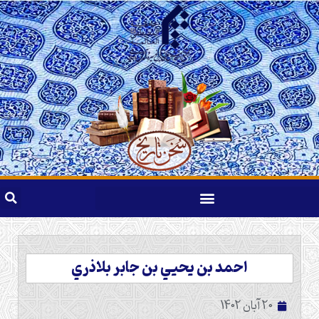
احمد بن يحيي بن جابر بلاذري
20 آبان 1402