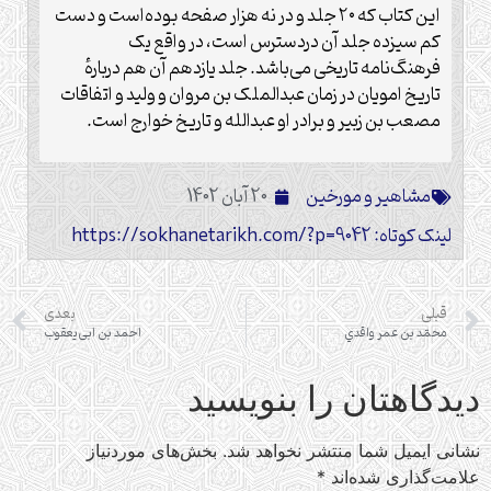
این کتاب که ۲۰ جلد و در نه هزار صفحه بوده‌است و دست
کم سیزده جلد آن دردسترس است، در واقع یک
فرهنگ‌نامه تاریخی می‌باشد. جلد یازدهم آن هم دربارهٔ
تاریخ امویان در زمان عبدالملک بن مروان و ولید و اتفاقات
مصعب بن زبیر و برادر او عبدالله و تاریخ خوارج است.
مشاهیر و مورخین
20 آبان 1402
لینک کوتاه: https://sokhanetarikh.com/?p=9042
قبلی
بعدی
محمّد بن عمر واقدي
احمد بن ابی‌یعقوب
دیدگاهتان را بنویسید
نشانی ایمیل شما منتشر نخواهد شد.
بخش‌های موردنیاز
علامت‌گذاری شده‌اند
*