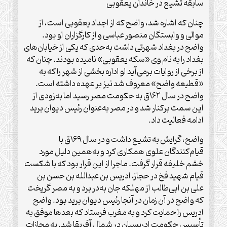
سابقه تشیع در خاندان یعقوبی
چنان که اشاره شد، واضح که از اجداد یعقوبی است، از
موالی و وابستگان منصور عباسی و از کارگزاران او بود.
واضح در بغداد شهرتی داشت به‌حدی که یکی از خیابان‌های
بغداد را به نام وی «سکه یعقوبی» نامیده بودند. چنان که
از برخی از روایات برمی‌آید او اداره بخشی از شهر را که به
«قطیعه واضح» معروف شد نیز بر عهده داشته است.
واضح در سال ۱۶۲ق به حکومت مصر رسید اما به‌زودی از
این سمت برکنار شد و در مصر به‌عنوان رئیس دیوان برید
ادامه فعالیت داد.
واضح، گرایش به تشیع داشت و در سال ۱۶۹ق با
قیام‌کنندگان علوی همکاری کرد و به‌همین دلیل مورد
خشم خلیفه قرار گرفت. ماجرا از این قرار بود که با شکست
قیام شهید فخ در حجاز، ادریس بن عبدالله بن حسن بن
علی بن ابی‌طالب از مهلکه جان به‌در برد و به مصر گریخت
که واضح در آن زمان در آنجا رئیس دیوان برید بود. واضح
ادریس را حمایت کرد و به مغرب فرستاد که بعدها موفق به
تأسیس حکومت ادریسیان در شمال آفریقا شد. به مجازات