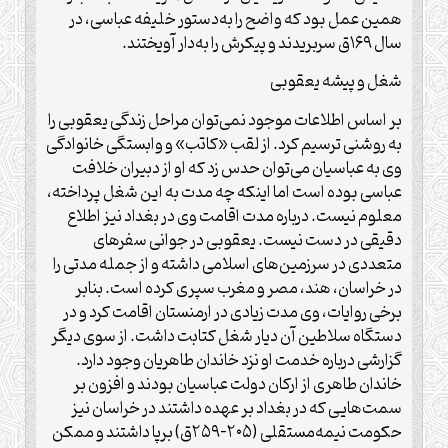
همین عمل بود که واضح را به‌دستور خلیفه عباسی، در
سال ۱۶۹ق سربریدند و پیکرش را به‌دار آویختند.
شغل و پیشه یعقوبی
بر اساس اطلاعات موجود نمی‌توان مراحل زندگی یعقوبی را
به روشنی ترسیم کرد. از لقب «کاتب» و وابستگی خانوادگی
وی به عباسیان می‌توان حدس زد که او از دبیران خلافت
عباسی بوده است اما اینکه چه مدت به این شغل پرداخته،
معلوم نیست. درباره مدت اقامت وی در بغداد نیز اطلاع
دقیقی در دست نیست. یعقوبی در جوانی سفرهای
متعددی در سرزمین‌های اسلامی داشته و از جمله مدتی را
در خراسان، هند، مصر و مغرب سپری کرده است. بنابر
برخی روایات، وی مدت زیادی در ارمنستان اقامت کرد و در
دستگاه سلاطین آن دیار شغل کتابت داشت. از سوی دیگر
گزارشی درباره خدمت او نزد خاندان طاهریان وجود دارد.
خاندان طاهری از ارکان دولت عباسیان بودند و افزون بر
سمت‌هایی که در بغداد بر عهده داشتند در خراسان نیز
حکومت نیمه‌مستقلی (۲۰۵-۲۵۹ق) برپا داشتند و ممکن