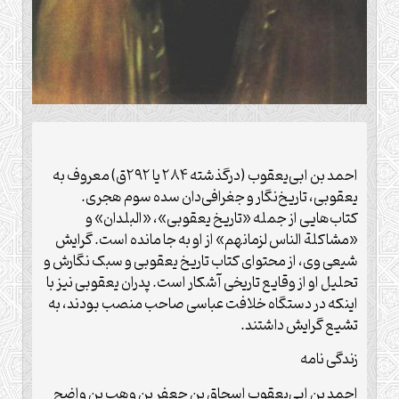
احمد بن ابی‌یعقوب (درگذشته ۲۸۴ یا ۲۹۲ق) معروف به
یعقوبی، تاریخ‌نگار و جغرافی‌دان سده سوم هجری.
کتاب‌هایی از جمله «تاریخ یعقوبی»، «البلدان» و
«مشاکلة الناس لزمانهم» از او به جا مانده است. گرایش
شیعی وی، از محتوای کتاب تاریخ یعقوبی و سبک نگارش و
تحلیل او از وقایع تاریخی آشکار است. پدران یعقوبی نیز با
اینکه در دستگاه خلافت عباسی صاحب منصب بودند، به
تشیع گرایش داشتند.
زندگی نامه
احمد بن ابی‌یعقوب اسحاق بن جعفر بن وهب بن واضح