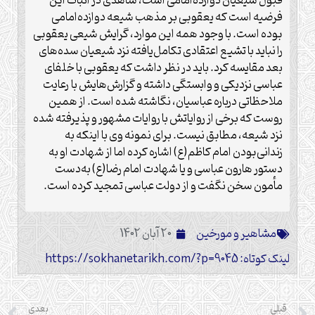
قبول شیعیان دوازده‌امامی است، شاهدی در اثبات این
فرضیه است که یعقوبی بر مذهب شیعه دوازده‌امامی
بوده است. با وجود همه این موارد، گرایش شیعی یعقوبی
را نباید با تشیع اعتقادی تکامل‌یافته نزد شیعیان سده‌های
بعد مقایسه کرد. باید در نظر داشت که یعقوبی با خلفای
عباسی نزدیکی و وابستگی داشته و گزارش‌هایش با رعایت
ملاحظاتی درباره عباسیان، نگاشته شده است. از همین
روست که برخی از روایاتش با روایات مشهور و پذیرفته شده
نزد شیعه، مطابق نیست. برای نمونه وی با اینکه به
زندانی‌بودن امام کاظم(ع) اشاره کرده اما از شهادت او به
دستور هارون عباسی و یا شهادت امام رضا(ع) به‌دست
مأمون سخن نگفت و از دولت عباسی تمجید کرده است.
مشاهیر و مورخین
20 آبان 1402
لینک کوتاه: https://sokhanetarikh.com/?p=9045
قبلی
بعدی