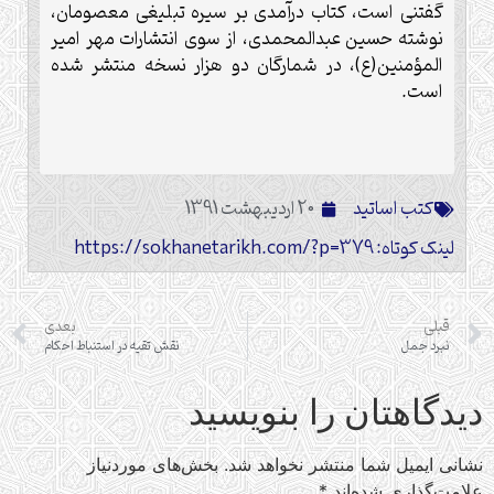
گفتنی است، کتاب درآمدی بر سیره تبلیغی معصومان،
نوشته حسین عبدالمحمدی، از سوی انتشارات مهر امیر
المؤمنین(ع)، در شمارگان دو هزار نسخه منتشر شده
است
.
کتب اساتید
20 اردیبهشت 1391
لینک کوتاه: https://sokhanetarikh.com/?p=379
قبلی
بعدی
نبرد جمل
نقش تقیه در استنباط احکام
دیدگاهتان را بنویسید
نشانی ایمیل شما منتشر نخواهد شد.
بخش‌های موردنیاز
علامت‌گذاری شده‌اند
*