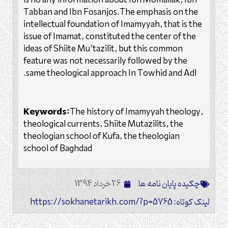
is no any information about Ibn Momallak, Ibn
Tabban and Ibn Fosanjos.The emphasis on the
intellectual foundation of Imamyyah, that is the
issue of Imamat, constituted the center of the
ideas of Shiite Mu’tazilit, but this common
feature was not necessarily followed by the
same theological approach In Towhid and Adl.
Keywords:
The history of Imamyyah theology,
theological currents, Shiite Mutazilits, the
theologian school of Kufa, the theologian
school of Baghdad
چکیده پایان نامه ها
26 خرداد 1394
لینک کوتاه: https://sokhanetarikh.com/?p=5765