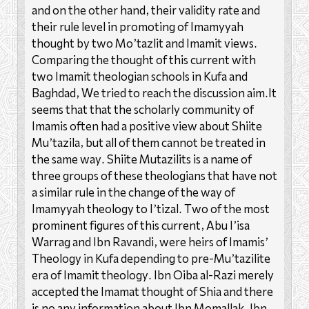
and on the other hand, their validity rate and
their rule level in promoting of Imamyyah
thought by two Mo’tazlit and Imamit views.
Comparing the thought of this current with
two Imamit theologian schools in Kufa and
Baghdad, We tried to reach the discussion aim.It
seems that that the scholarly community of
Imamis often had a positive view about Shiite
Mu’tazila, but all of them cannot be treated in
the same way. Shiite Mutazilits is a name of
three groups of these theologians that have not
a similar rule in the change of the way of
Imamyyah theology to I’tizal. Two of the most
prominent figures of this current, Abu I’isa
Warrag and Ibn Ravandi, were heirs of Imamis’
Theology in Kufa depending to pre-Mu’tazilite
era of Imamit theology. Ibn Qiba al-Razi merely
accepted the Imamat thought of Shia and there