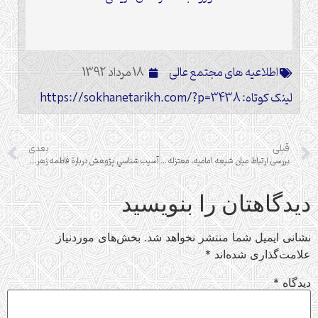
اطلاعیه های مجتمع عالی
18 مرداد 1392
لینک کوتاه: https://sokhanetarikh.com/?p=3438
قبلی
بعدی
بررسی ارتباط میان شیعه امامیه، معتزله، اشاعره و حناوله
آسيب شناسي پژوهش دربارة فاطمه زهرا (سلام الله علیها)
دیدگاهتان را بنویسید
نشانی ایمیل شما منتشر نخواهد شد.
بخش‌های موردنیاز
علامت‌گذاری شده‌اند
*
دیدگاه
*