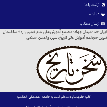
ارتباط با ما
درباره ما
ارسال مطلب
ایران-قم-میدان جهاد-مجتمع آموزش عالی امام خمینی (ره)- ساختمان
نبیین-مجتمع آموزش عالی تاریخ، سیره و تمدن اسلامی
کلیه حقوق سایت متعلق است به جامعه المصطفی العالمیه