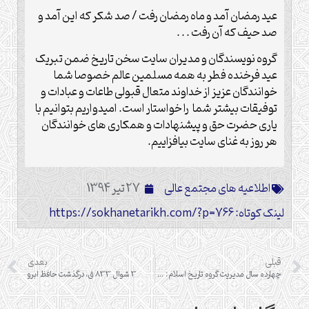
عید رمضان آمد و ماه رمضان رفت / صد شکر که این آمد و
صد حیف که آن رفت . . .
گروه نویسندگان و مدیران سایت سخن تاریخ ضمن تبریک
عید فرخنده فطر به همه مسلمین عالم خصوصا شما
خوانندگان عزیز از خداوند متعال قبولی طاعات و عبادات و
توفیقات بیشتر شما را خواستار است. امیدواریم بتوانیم با
یاری حضرت حق و پیشنهادات و همکاری های خوانندگان
هر روز به غنای سایت بیافزاییم.
اطلاعیه های مجتمع عالی
27 تیر 1394
لینک کوتاه: https://sokhanetarikh.com/?p=766
قبلی
بعدی
چهارده سال مدیریت گروه تاریخ اسلام: قسمت چهارم
3 شوال 833 ق، درگذشت حافظ ابرو