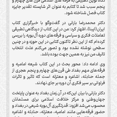
نگاه نوین تطبیقی به فرقه‌ های اسلامی قرن‌ های چهارم و
پنجم سبب شد تا کتابم به‌ عنوان اثر شایسته تقدیر جایزه
کتاب فصل شناخته شود.
دکتر محمدرضا بارانی در گفت‌وگو با خبرگزاری کتاب
ایران(ایبنا)، اظهار کرد:‌ من در این کتاب از دیدگاهی تطبیقی
تعاملات فکری و سیاسی و فرقه‌های دوره آل‌بویه را بررسی
کرده‌ام که از این نظر تاکنون کتابی در این حوزه و در چنین
سطحی نوشته نشده بود و تصور می‌کنم علت انتخاب
تالیف من نیز به همین جهت بوده باشد.
وی ادامه داد: محور بحث در این کتاب شیعه امامیه و
فرقه‌های مهم بغداد طی قرن‌های چهارم و پنجم هجری از
جمله حنابله،‌ اشاعره و معتزله است که تاثیر و تاثرات
فراوانی بر سیر فکری آن دوره بر جای نهادند.
دکتر بارانی با بیان این‌که در آن زمان بغداد به ‌عنوان پایتخت
جهان‌وطنی و مرکز خلافت اسلامی برای مسلمانان
محسوب می‌شد افزود:‌ قدرت­گيری آل‌بويه شيعی در بغداد و
حضور فرقه‌هایی مانند اماميه، معتزله، حنابله و اشاعره