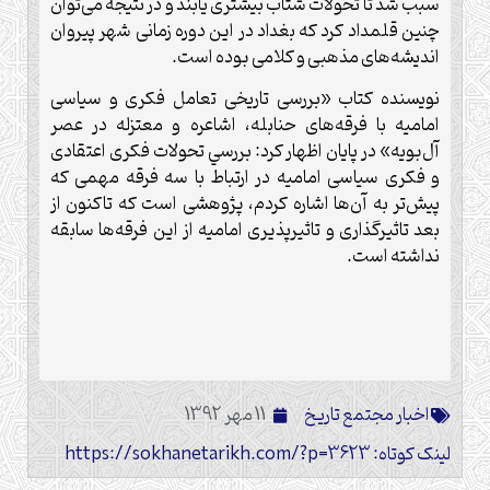
سبب شد تا تحولات شتاب بیشتری یابند و در نتیجه می‌توان
چنین قلمداد کرد که بغداد در این دوره زمانی شهر پیروان
اندیشه‌های مذهبی و کلامی بوده است.
نویسنده کتاب «بررسی تاریخی تعامل فکری و سیاسی
امامیه با فرقه‌های حنابله،‌ اشاعره و معتزله در عصر
آل‌بویه» در پایان اظهار کرد:‌ بررسي تحولات فكری اعتقادی
و فكری سياسی اماميه در ارتباط با سه فرقه مهمی که
پیش‌تر به آن‌ها اشاره کردم، پژوهشی است که تاکنون از
بعد تاثیرگذاری و تاثیرپذیری امامیه از این فرقه‌ها‌ سابقه
نداشته است.
اخبار مجتمع تاریخ
11 مهر 1392
لینک کوتاه: https://sokhanetarikh.com/?p=3623