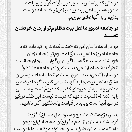
در حالی که براساس دستور دین،‌ آیات قرآن و روایات ما
مامور هستیم اهل بیت پیامبر(ص) را خالصانه دوست
بداریم و به آنها عشق بورزیم.
در جامعه امروز ما اهل بیت مظلوم‌تر از زمان خودشان
هستند
وی در ادامه با بیان این‌که «متاسفانه کاری کرده‌ایم که در
جامعه امروز ما اهل بیت(ع) مظلوم‌تر از حیات زمان
خودشان هستند» گفت: اگر آن بزرگواران در زمان حیاتشان
از طرف دشمنان آزار می‌دیدند، امروز در جامعه ما از طرف
دوستان آزار می‌بینند. امروز بسیاری از ما با ادعای دوستی و
عشق به اهل بیت(ع) به آنها ظلم می‌کنیم، اگر ما در ضمن
مداحی و منبرمان چیزهای گفتیم که دروغ است و مسائلی
را به ائمه (ع) نسبت دادیم که درست نیست این ظلم بزرگی
در حق آنها است و باید در قیامت پاسخگوی آنان باشیم.
رییس پژوهشکده تاریخ و سیره اهل بیت(ع) افزود:
فرمایشات بسیاری از امام باقر(ع) و امام صادق(ع) وجود
دارد که مسلمانان طبق دستور خداوند موظفند ما را دوست