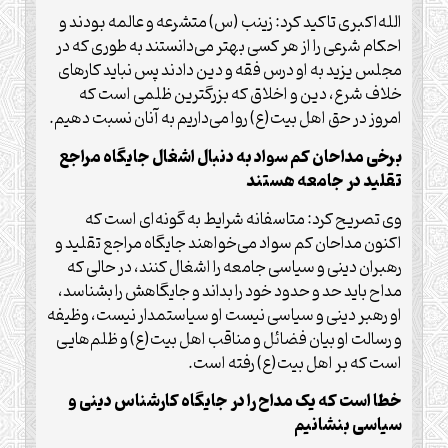
الله‌اکبری تاکید کرد: زینب (س) متشرعه و عالمه بودند و
احکام شرعی را از هر کسی بهتر می‌دانستند به طوری که در
مجلس یزید به او درس فقه و دین دادند پس نباید کارهای
خلاف شرع،‌ دین و اخلاق که بزرگترین ظلمی است که
امروز در حق اهل بیت(ع) روا می‌داریم به آنان نسبت دهیم.
برخی مداحان کم سواد به دنبال اشغال جایگاه مراجع
تقلید در جامعه هستند
وی تصریح کرد: متاسفانه شرایط به گونه‌ای است که
اکنون مداحان کم سواد می‌خواهند جایگاه مراجع تقلید و
رهبران دینی و سیاسی جامعه را اشغال کنند، در حالی که
مداح باید حد و حدود خود را بداند و جایگاهش را بشناسد،
او رهبر دینی و سیاسی نیست او سیاستمدار نیست، وظیفه
و رسالت او بیان فضائل و مناقب اهل بیت(ع) و ظلم‌هایی
است که بر اهل بیت(ع) رفته است.
خطا است که یک مداح را در جایگاه کارشناس دینی و
سیاسی بنشانیم