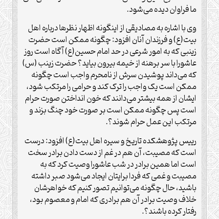
ما فراوان دیده می‌شود.
وی با اشاره به مصادیقی از اینگونه اظهار نظرها درباره اهل
بیت(ع) و فرزندان آنان افزود: چگونه ممکن است حضرت
زینبی که به امور شرعی در حد امام حسین(ع) آگاه است روز
عاشورا با سر برهنه از خیمه بیرون بیاید؟ حضرت زینب (س)
که می‌داند پوشیدن سرش از نامحرم واجب است چگونه
ممکن است یک واجب را ترک کند و حرامی را مرتکب شود،
ایشان از همه بیشتر می‌دانند که خون انداختن صورت حرام
است پس چگونه ممکن است بر صورت خود چنگ بزند و
مرتکب این عمل حرام شوند؟.
رییس پژوهشکده تاریخ و سیره اهل بیت(ع) افزود: درست
است که مصیبت، آن هم در غم از دست دادن برادر سخت
است اما همین برادر در شب عاشورا وصیت کرد که به
مصیبت و غمی که فردا برایتان ایجاد می‌شود صبر داشته
باشید، حال چگونه می‌توانیم تصور کنیم که خواهرشان
خلاف وصیت برادر آن هم برادری که امام و معصوم بود،
رفتار کرده باشند؟.