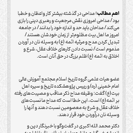
اهم مطالب:
مداحی در گذشته بیشتر کار واعظان و خطبا
بود/ مداحی امروزی نقش مرجعیت و رهبری دینی را بازی
می‌کند/ مداحان باید حد و اندازه خود را بدانند/ در جامعه
امروز ما اهل بیت مظلوم‌تر از زمان خودشان هستند/
تبدیل کردن مدح و مرثیه ائمه (ع) به وسیله نان در‌ آوردن
مذموم است/ نسبت دادن کارهای خلاف عقل‌،‌ شرع و
اخلاق به ائمه (ع) ظلم بزرگ در حق آنان است.
عضو هیات علمی گروه تاریخ اسلام مجتمع آموزش عالی
امام خمینی (ره) و رییس پژوهشکده تاریخ و سیره اهل
بیت(ع) گفت: وظیفه مداح ذکر مناقب و مصیبت‌های رفته
بر ائمه(ع) است، این خطا است که مداح ما نسبت‌های
خلاف عقل و شرع به معصومین نسبت دهند و آنها را
وسیله نان درآوردن خود قرار دهند.
دکتر محمد الله‌اکبری در گفت‌وگو با خبرنگار دین و