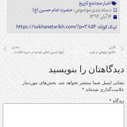
اخبار مجتمع تاریخ
دسته بندی موضوعی:
حضرت امام حسین (ع)
16 آبان 1392
لینک کوتاه: https://sokhanetarikh.com/?p=3854
قبلی
بعدی
عاشورا پژوهي در غرب
لزوم تبیین تجلی توحید در سیره امام حسین(ع)
دیدگاهتان را بنویسید
نشانی ایمیل شما منتشر نخواهد شد.
بخش‌های موردنیاز
علامت‌گذاری شده‌اند
*
دیدگاه
*