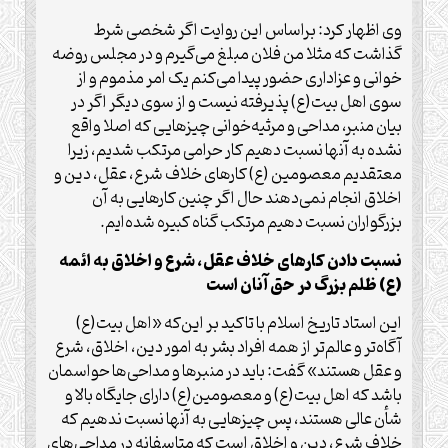
وی اظهار کرد: براساس این روایت اگر شخصی شرط
گذاشت که مثلا من فلان مبلغ می‌گیرم و در مجلس روضه
خوانی و عزاداری حضور پیدا می‌کنم یک امر مذموم و از
سوی اهل بیت(ع) پذیرفته نیست و از سوی دیگر اگر در
بیان منبر، مداحی و مرثیه‌خوانی چیزهایی که اصلا واقع
نشده به آنها نسبت دهیم کار حرامی مرتکب شدیم، زیرا
معتقدیم معصومین (ع) کارهای خلاف شرع‌، عقل، دین و
اخلاق انجام نمی‌دهند حال اگر چنین کارهایی به آن
بزرگواران نسبت دهیم مرتکب گناه کبیره شده‌ایم.
نسبت دادن کارهای خلاف عقل‌،‌ شرع و اخلاق به ائمه
(ع) ظلم بزرگ در حق آنان است
این استاد تاریخ اسلام با تاکید بر این‌که «اهل بیت(ع)
آگاه‌تر و عالم‌تر از همه افراد بشر به امور دین،‌ اخلاق، شرع
و عقل هستند» گفت: باید در منبرها و مداحی‌ها حواسمان
باشد که اهل بیت(ع) و معصومین(ع) دارای جایگاه بالا و
شأن عالی هستند، پس چیزهایی به آنها نسبت ندهیم که
خلاف شرع، دین و اخلاق است که متاسفانه در مداحی‌های