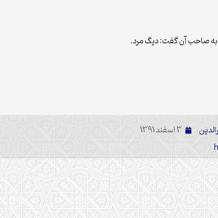
ز به صاحب آن گفت: دیگ مرد.
الدین
3 اسفند 1391