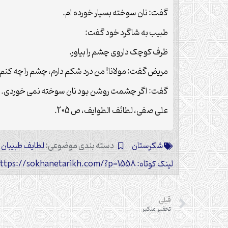
گفت: نان سوخته بسیار خورده ام.
طبیب به شاگرد خود گفت:
ظرف کوچک داروی چشم را بیاور.
مریض گفت: مولانا! من درد شکم دارم، چشم را چه کنم
گفت: اگر چشمت روشن بود نان سوخته نمی خوردی.
علی صفی، لطائف الطوایف، ص 205.
شکرستان
دسته بندی موضوعی:
لطایف طبیبان
لینک کوتاه: https://sokhanetarikh.com/?p=1558
قبلی
تحقير متكبر