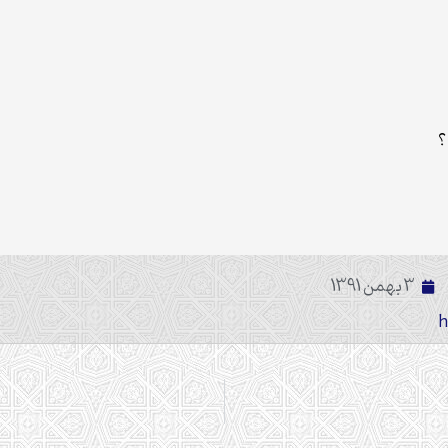
؟
3 بهمن 1391