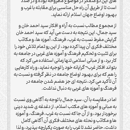
های این دو متفکر در موضوع مطروحه بوده و در صدد
است تا از طریق آن راه حل مناسبی برای مقابله با غرب و
بهبود اوضاع جهان اسلام ارائه نماید.
از مجموع مطالب نسبت به آراء و افکار سید احمد خان و
سید جمال، این نتیجه به دست می آید که سید احمد خان
گرایش مفرط نسبت به غرب، فرهنگ، آموزه ها، و مکاتب
مختلف فکری آن پیدا کرده بود، از این رو تمام تلاش خود را
برای تثبیت و تحکیم فرهنگ و آموزه های غربی در جامعه به
کار برد، و از مبانی اسلامی تنها زمانی استفاده می کرد که
بتواند افکار غرب¬گرایانه خود را توجیه نماید، و راه کارهایی
را هم که برای بهبود اوضاع جامعه در نظر گرفته و نسبت به
آن تأکید می کرد، نتیجه ای جز هضم شدن جامعه در
فرهنگ و آموزه های غربی به دنبال نداشت.
اما در مقایسه با آن، سید جمال با توجه به آگاهی وی نسبت
به مبانی و آموزه های مکتب اسلام، از دغدغه ی شدید دینی
برخوردار بود، و از آن جا که نسبت به غرب، فرهنگ، و آموزه
ها و مکاتب و نحله های مختلف فکری آن آگاهی کامل
داشت، حاضر نشد تا غرب را به صورت یکپارچه بپذیرد، و لذا