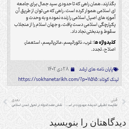
بگذارند، همان راهی که تا حدودی سید جمال برای جامعه
ای اسلامی هموار کرده است، راهی که می توان از طریق آن
آموزه های اصیل اسلامی را زنده نموده و به وحدت و
یکپارچگی اسلامی دست یافت، و جهان اسلام را از منجلاب
سقوط و بدبختی نجاد داد.
کلیدواژه ه
ا: غرب، ناتورالیسم، ماتریالیسم، استعمار،
اصلاح، تجدد.
پایان نامه های ارشد
28 دی 1402
لینک کوتاه: https://sokhanetarikh.com/?p=11515
قبلی
بعدی
مقایسه تطبیقی اندیشه مهدویت در اسماعیلیه و امامیه
نقش عضدالدوله در تحول تمدن اسلامی
دیدگاهتان را بنویسید