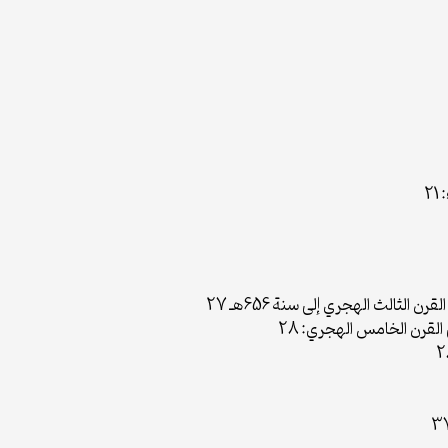
2
الثالث الهجري إلى سنة 656هـ 27
القرن الخامس الهجري: 28