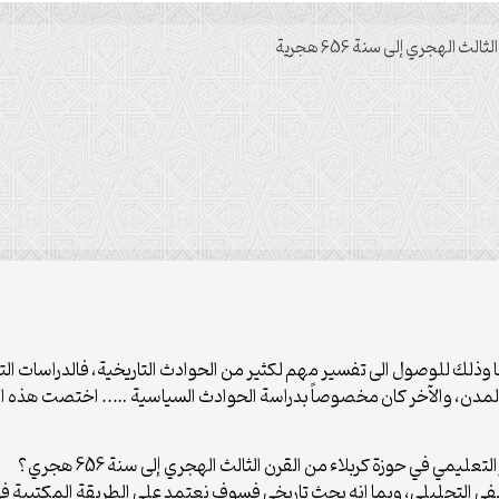
الهجري إلى سنة 656 هجرية
ا وذلك للوصول الى تفسير مهم لكثير من الحوادث التاريخية، فالدراسات الت
مدن، والآخر كان مخصوصاً بدراسة الحوادث السياسية ….. اختصت هذه الرس
مي في حوزة كربلاء من القرن الثالث الهجري إلى سنة 656 هجري؟
في التحليلي، وبما انه بحث تاريخي فسوف نعتمد على الطريقة المكتبية 