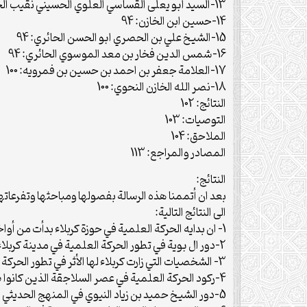
13-السيد ابو يعلى القساسي العلوي الحسيني نقيب الحائر: 93
14-حسين ابن الخازن: 94
15-الشيخ علي بن الحصري ابو الحسن الحائري: 94
16-شمس الدين فخار بن معد الموسوي الحائري: 94
17-العلامة جعفر بن احمد بن حسين بن فمرويه: 100
18-نصر الله الخازن النحوي: 100
النتائج: 102
التوصيات: 103
الملاحق: 104
المصادر والمراجع: 113
النتائج:
بعد ان أتممنا هذه الرسالة بفصولها ومباحثها وتفرعات
الى النتائج التالية:
1- ان بدايه الحركة العلمية في حوزة كربلاء بدأت من أواخر القرن الثالث الهجري.
2-دور ال بوية في تطور الحركة العلمية في مدينة كربلاء المقدسة.
3- الشخصيات التي زارت كربلاء لها الأثر في تطور الحركة العلمية.
4-ركود الحركة العلمية في عصر السلاجقة الذين كانوا ضد الشيعة.
5-دور الشيخ حميد بن زياد النيوي في المنهج الحديثي في حوزة كربلاء وغيره من علماء في القرن الثالث الهجري والقرن الرابع الهجري.