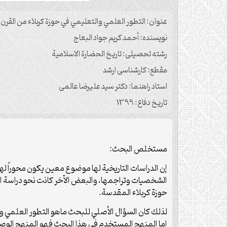
عنوان: التطور العلمي والتعليمي في حوزة كربلاء من القرن الثالث 
نویسنده: أحمد كريم جواد البعاج
رشته تحصیلی: تاريخ الحضارة الاسلامية
مقطع: کارشناسی ارشد
استاد راهنما: دکتر سید علیرضا عالمی
تاریخ دفاع: 1399
مستخلص البحث:
إن الدراسات التاريخية لها موضوع معين يكون محوراً له
الشخصيات وتراجمها، والبعض الآخر كانت نحو دراسة ال
حوزة كربلاء المقدسة.
لذلك كان السؤال الأصلي للبحث ماهو التطور العلمي والتعلي
اما المنهج المستخدم في هذا البحث فهو المنهج الوص