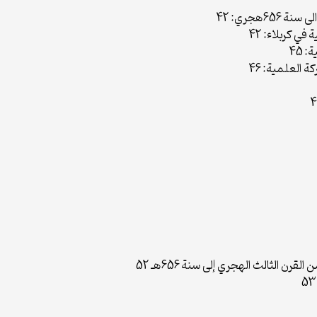
6هجري: 42
في كربلاء: 42
 45
العلمية: 46
رن الثالث الهجري إلى سنة 656هـ 52