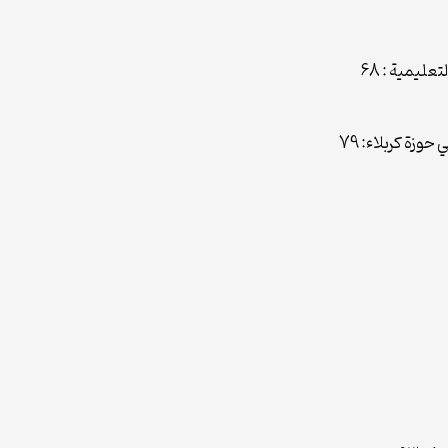
عليمية : 68
وزة كربلاء: 79