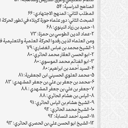
النظام التعليمي وطرق التدريس ومناهجه: 54
المناهج الدراسية: 54
المطلب الثاني: المنهج الاجتهادي: 66
المبحث الثاني: دور علماء حوزة كربلاء في تطور الحركة الت
1- حميد بن زياد النينوي: 68
2-عماد الدين الطوسي بن حمزة: 73
ومن العلماء الذين رفدوا الحركة العلمية والتعليمية في ح
1-الشيخ محمد بن عباس الغضاري: 79
2-ابو الحسن العقار محمد الحائري: 80
3-ابو الغنائم محمد الموسوي: 80
4-السيد أحمد بن ابراهيم: 80
5-محمد العلوي الحسيني ابن الجعفرية: 81
6-محمد بن جعفر بن علي بن جعفر المشهدي: 83
7-جعفر بن علي بن جعفر المشهدي : 88
8-الياس بن هشام الحائري: 88
9-الشيخ هشام بن الياس الحائري: 91
10-الشيخ محمد الحائري: 92
11-السيد أحمد النسابة: 92
12-الشيخ ابو الحسن علي بن الحصري الحائري: 93