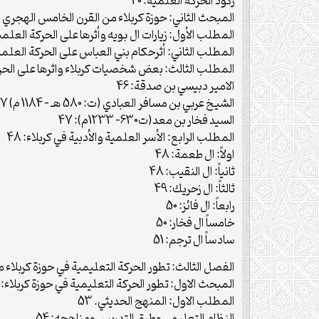
ركود الحركة العلمية: 40
المبحث الثاني: حوزة كربلاء من القرن الخامس الهجري الى سنة 56
المطلب الأول: زيارات ال بويه وأثرها على الحركة العلمية 
المطلب الثاني: أثرحكام بني العباس على الحركة العلمية:
المطلب الثالث: بعض شخصيات كربلاء واثرها على الحركة 
الامير دبيسي بن صدقة: 46
الشيخ عربي بن مسافر العبادي (ت: 580 هـ – 1184 م) 47
السيد فخار بن معد(ت630- 1233م): 47
المطلب الرابع: الأسر العلمية والأدبية في كربلاء: 48
اولاً: ال طعمة: 48
ثانياً: ال النقيب: 48
ثالثاً: ال زحريك: 49
رابعاً: ال فائز: 50
خامساً ال فخار: 50
سادساً ال ترجم: 51
الفصل الثالث: تطور الحركة التعليمية في حوزة كربلاء من الق
المبحث الاول: تطور الحركة التعليمية في حوزة كربلاء: 53
المطلب الاول: المنهج الحديثي. 53