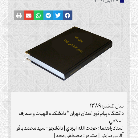
30 آبان 1391
سال انتشار: 1389
دانشگاه پيام نور استان تهران*دانشکده الهيات و معارف
اسلامي
استاد راهنما : حجت الله ايزدي | دانشجو : سيد محمد باقر
آقايي نيارکي | مشاور : مصطفي مجد |