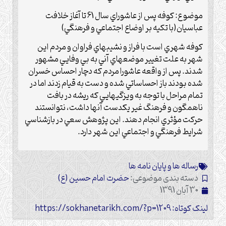
موضوع: كوفه پس از عاشوراي سال 61 تا آغاز خلافت
عباسيان(با تكيه بر اوضاع اجتماعي و فرهنگي)
كوفه شهري است با فراز و نشيبهاي فراوان و مردم اين
شهر به علت تغيير موضعهاي آني به بي وفايي مشهور
شدند. پس از واقعه عاشورا مردم كه دچار احساس خسران
شده بودند باز احساساتي شده و دست به قيام زدند اما در
تمام مراحل با توجه به ويزگيهايي كه ريشه در بافت
ناهمگون و فرهنگ غير يكدست آنها داشت، نتوانستند
حركت مؤثري انجام دهند. اين پژوهش سعي در بازشناسي
شرايط فرهنگي و اجتماعي اين شهر دارد.
رساله ها و پایان نامه ها
دسته بندی موضوعی:
حضرت امام حسین (ع)
30 آبان 1391
لینک کوتاه: https://sokhanetarikh.com/?p=1209