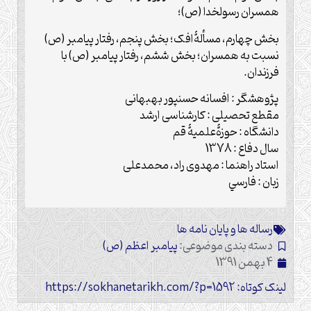
همسران رسول‏خدا (ص)؛
بخش چهارم، مسألۀافک؛ بخش پنجم، رفتار پیامبر (ص)
نسبت به همسران؛ بخش ششم، رفتار پیامبر (ص) با
فرزندان.
پژوهشگر : افسانه حسن‏پور بهبهانى
مقطع تحصیلی : کارشناسى ارشد
دانشگاه : حوزۀعلمیۀ قم
سال دفاع : 1378
استاد راهنما : مهدوى راد، محمدعلى
زبان : فارسي
رساله ها و پایان نامه ها
دسته بندی موضوعی:
پیامبر اعظم (ص)
4 بهمن 1391
لینک کوتاه: https://sokhanetarikh.com/?p=1592