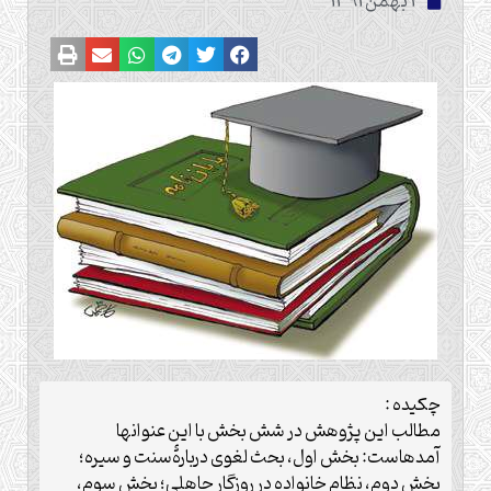
4 بهمن 1391
چکیده :
مطالب این پژوهش در شش بخش با این عنوان‏ها
آمده‏است: بخش اول، بحث لغوى دربارۀسنت و سیره؛
بخش دوم، نظام خانواده در روزگار جاهلى؛ بخش سوم،