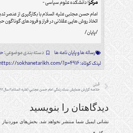
مرکز:
دانشکده علوم سیاسی –
امام حسن مجتبی علیه السلام با بکارگیری از عنصر تدب
اتخاذ روش هایی عقلانی در فراز و فرودهای گوناگون ح
/پایان/
رساله ها و پایان نامه ها
دسته بندی موضوعی:
حض
لینک کوتاه: https://sokhanetarikh.com/?p=4916
قبلی
خلاصه گزارش همايش سبك زندگي امام حسن مجتبي (علیه السلام)/سال92
دیدگاهتان را بنویسید
نشانی ایمیل شما منتشر نخواهد شد.
بخش‌های موردنیاز ع