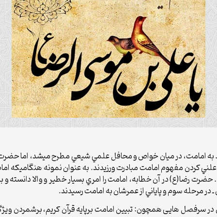
وط به امامت، در ميان خواص و محافل علمي شيعي مطرح‏ مي‏شد، اما حضرت
ني کردن مفهوم امامت مبادرت ورزيدند. به عنوان نمونه هنگامي‏که امام 
. حضرت رضا(ع) در آن خطابه، امامت را امري بسيار خطير و والا دانسته و بر
ـ در مرحله سوم و پاياني از عمرشان به امامت رسيدند.
 در سرفصل هایی همچون: تبیین امامت برپایه قرآن کریم، برشمردن ويژگي‏ه