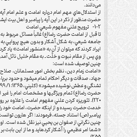
می‌دانند.
حضرت منظور از ذکر در این آیه را پیامبر و اهل بیت ایشان 
1-2- ترويج علني مفهوم شيعي امامت
تا قبل از امامت حضرت رضا(ع) غالباً مسائل مربوط 
جامعه شيعي، به شکل آشکار و بدون هيچ پروايي به عل
ايراد کردند که مي‏توان از آن به «منشور امامت» ياد کرد
چنين توصيف شده است:
«امامت زمام دين، نظم بخش امور مسلمانان، صلاح دن
جهاد، صدقات و ديگر احکام تمام مي‏شود و حدود برپا 
تشنگي و عطش نوشيده مي‏شود» (کليني، 1365: 1/ 199-203؛ ابن بابويه، 1395: 2/ 676-681).
220). تئوريزه کردن علني مفهوم امامت را علاوه بر
خدمت حضرت رسيده و از اينکه حضرت، امامت خود را ـ د
چنين نگراني از صفوان بن يحيي نيز نقل شده است. او د