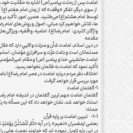
امامت پس از رحلت پيامبر(ص) اشاره به حقانيت خود، 
از سوی دیگر، تفکر «وقف» که از زمان امام هفتم (ع) آ
توسط امام هشتم(ع) می‌طلبید. همین امور، تأکید بر ولا
ها، تلاش خواهیم کرد مبانی، اصول و روش‌های امام رضا 
واژگان کلیدی: امام رضا(ع)، امامیه، واقفیه، ویژگی‌های
مقدمه
در دين اسلام، امامت شأن و منزلت والايي دارد که عقل 
مسلمانان است و باعث عزّت و سرافرازي مؤمنان، اساس م
امامت جانشيني خدا و پيامبر (ص) و مقام اميرالمؤمنين
تأکيد نمود که امامت به ظالمان نخواهد رسيد.
اختلاف نظر مردم درباره‌ امامت در عصر امام رضا(ع) ب
مورد بررسی قرار خواهد گرفت.
1-گفتمان امامت
گفتمان امامت مهم ترين گفتمان در انديشه امام رضا(ع
استناد خواهد شد، نشان خواهد داد که اين مسأله به يک
جمله:
1-1- تبیین امامت بر پایه قرآن
در این باره تاویل نموده اند که خداوند نعمت هایی را 