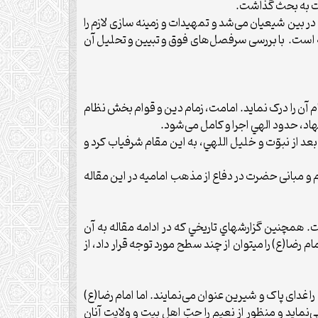
مت به بحث گذاشت.
ر بین شیعیان می‌شد و تمهیدات و زمینه سازی لازم را
خته است. با بررسی سرفصل‌های فوق و تبیین و تحلیل آن
م آن را درک نمايد. امامت، زمام دين و قوام بخش نظام
اد، حدود الهي اجرا و کامل می‌شود.
د از نبوّت و خليل اللهي، به اين مقام شرفياب کرد و
 و مبانی حضرت در دفاع از مذهب امامیه در این مقاله
 همچنين گزارش‏هاي تاريخي که در ادامه مقاله به آن
ا(ع) را مي‏توان از چند سطح مورد توجه قرار داد، از
وارا تفسیر می‌کنند و بعضی دیگر منظور از آن را غدای پاک و شیرین عنوان می‌نمایند. اما امام رضا(ع)
‌نماید و منظور از نعیم را حبّ اهل بیت و ولایت آنان