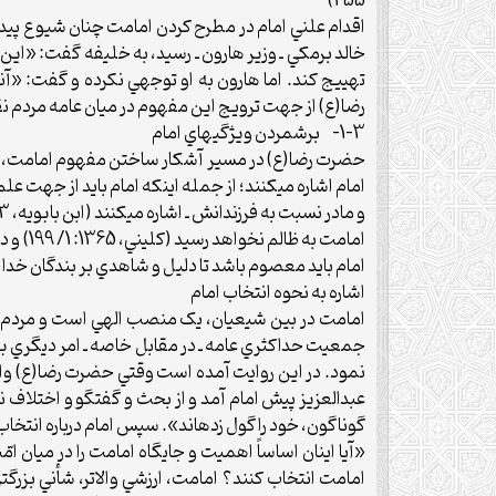
255)
اقدام علني امام در مطرح کردن امامت چنان شيوع پيدا
خالد برمکي ـ وزير هارون ـ رسيد، به خليفه گفت: «اين 
رضا(ع) از جهت ترويج اين مفهوم در ميان عامه مردم نق
1-3- برشمردن ويژگي‏هاي امام
حضرت رضا(ع) در مسير آشکار ساختن مفهوم امامت، به و
امام اشاره مي‏کنند؛ از جمله اينکه امام بايد از جهت 
امام بايد معصوم باشد تا دليل و شاهدي بر بندگان خدا باشد (کليني،
اشاره به نحوه انتخاب امام
امامت در بين شيعيان، يک منصب الهي است و مردم در ا
جمعيت حداکثري عامه ـ در مقابل خاصه ـ امر ديگري بود،
عبدالعزيز پيش امام آمد و از بحث و گفتگو و اختلاف نظر
گوناگون، خود را گول زده‏اند». سپس امام درباره انتخا
«آيا اينان اساساً اهميت و جايگاه امامت را در ميان ا
امامت انتخاب کنند؟ امامت، ارزشي والاتر، شأني بزرگ‏تر،