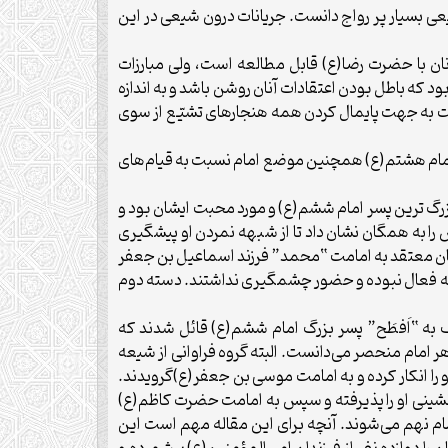
 حیث فعالیت‌های فرقه‌های درون شیعی بسیار پر رواج دانست. جریانات درون شیعی در این
نان با حضرت رضا(ع) قابل مطالعه است، ولی مبارزات
ه باطل بودن اعتقادات آنان روشن باشد و به اندازه
است به جهت پایمال کردن همه هنجارهای تشیّع از سوی
ِ امام هشتم(ع) همچنین موضع امام نسبت به قیام‌های
زرگ ترین پسر امام ششم(ع) و مورد محبت ایشان بود و
 را به همگان نشان داد تا از شبهه نمردن او پیشگیری
یشان معتقد به امامت “محمد” فرزند اسماعیل بن جعفر
وفه فعال نبوده و حضور چشمگیری نداشتند. دسته دوم
ف به “اَفطَح” پسر بزرگ امام ششم(ع) قائل شدند که
ی بود که امامت را در فرزند بزرگ هر امام منحصر می‌دانست. البته گروه فراوانی از شیعه
و را انکار کرده و به امامت موسی بن جعفر(ع)گرویدند.
نشینی او را پذیرفته و سپس به امامت حضرت کاظم(ع)
ام نهم می‌شوند. آنچه برای این مقاله مهم است این