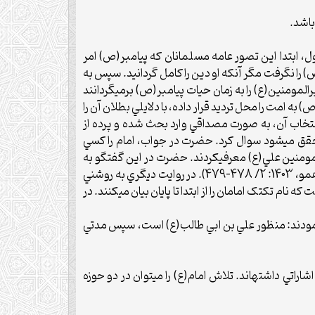
باشد.
ول، ابتدا اين تصور عامه مسلمانان که پيامبر(ص) امر
) را نگرفت مگر آنکه او دين را کامل گردانيد. سپس به
‏کننده دين، نصب اميرالمومنين(ع) را به زمان حيات پيامبر(ص) برمي‏گردانند
 سوي پيامبر(ص) به امت را محل ترديد قرار داده، با دلايلي بطلان آن را
وه بر معرفي مشخصات امام و نحوه انتخاب آن، به صورت مصداقي وارد بحث شده و پرده از
تحقق مي‏شود سوال کرد. حضرت در جواب، امام را کسي
ومنين علي(ع) معرفي‏کردند. حضرت در اين گفتگو به
آيات 59 سوره نساء و 55 سوره مائده و همچنين حديث غدير خم و روايت منزلت استناد جستند (ابن بابويه، 1378: 1/ 54-55؛ همو، 1403: 2/ 478-479). در روايت ديگري به روشني
ماني، 1397: 218). صريح‏تر از مورد پيشين، روايتي است که نام تک‏تک امامان را از ابتدا تا پايان بيان مي‏کنند. در
ا الرَّسُولَ وَ أُولِي الْأَمْرِ مِنْكُمْ…»(نسا، 59) سوال کرد. امام در جواب فرمودند: منظور علي بن ابي طالب(ع) است، سپس مدتي
راتي داشته‏اند. تلاش امام(ع) را مي‏توان در دو حوزه