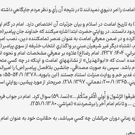
مت را امر دنيوي نمي‏دانند تا در نتيجه آن رأي و نظر مردم جايگاهي داشته 
به تاريخ امامت در اسلام و بيان جزئيات آن اختصاص دارد. امام در گام ا
ود دانستند. در روايتي حضرت ابتدا اشاره مي‏کنند که خداوند جان پيامبر(ص
َوْمَ أَكْمَلْتُ لَكُمْ دينَكُمْ…» (مائده، 3) اشاره کرده و در ضمن معرفي امامت به عنوان عنصر تمام
/ 199؛ نعماني، 1397: 217). در گام دوم، اشتباه ديگر غير شيعيان مبني بر واگذاري انتخاب خليفه از
اثبات نمودند (ابن بابويه، 1378: 1/ 217؛ ابن شعبه حراني، 1404: 437). امام رضا(ع) علا
 آمده است که «ابوالهذيل» از نشانه‏هاي امامت و اينکه در چه کسي م
کام باشد. سپس به صورت مصداقي، جانشين بلافصل پيامبر(ص) را اميرالم
امامت را مختص به علي(ع) و فرزندان ايشان مي‏داند (کليني، 1365: 1/ 200؛ نع
«أبان وارد بر امام شد و از معناي آيه «…أَطيعُوا اللَّهَ وَ أَطيعُو
 امام آخر را برشمردند» (عياشي، 1380: 1/ 251).
زماني دوران حياتشان چه کسي مي‏باشد، به حقانيت خود به عنوان امام اشا