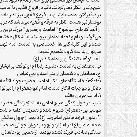
است که ایشان نیز مشکلی برای امام رضا(ع) نبودند؛ زیرا
هیچیک را انکار نمی‌کردند. ثانیاً در فروع فقهی با اما
بر نپذیرفتن امامت ایشان، در فروع فقهی نیز نظر دا
نوشتار نیز هست، ناظر به فرقه واقفیه می‌باشد که در ب
از آنجا که طرح موضوع “امامت و رهبری” بزرگ ترین زمی
می‌گرفت و نام و تعداد امامان پیوسته به اَشکال مختل
شده و این کارشکنی‌ها اختصاصی به امامت امام نهم 
می‌توان به سه گروه تقسیم نمود:
الف. توقف کنندگان بر امام کاظم (ع)
ب. معتقدان به امامت حضرت رضا (ع) و توقف بر ایشان
ج. معاندان و دشمنان از بنی امیه و بنی عباس
1-6-1-1- خاستگاه‌های انکار امامت حضرت جواد الائمه (ع)
دلائل و موجبات انکار امامت امام ابوجعفر(ع) را می‌ت
1. ادامه جریان وقف
شاید در طول زندگی هیچ امامی به اندازه زندگی حضرت
موسی بن جعفر(ع) شروع شده و همچنان ادامه داشت. 
2 . بدون فرزند ماندن امام رضا (ع) تا بعد از چهل سالگی
سالگی صاحب فرزند نشده بودند. از همین رو جاهلان و من