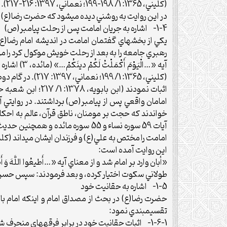
(کليني، 1365: 1/ 198-199؛ نعماني، 1397: 216-217).
در اين روايت به روشني ديده مي‏شود که حضرت رضا(ع) اما
1-4- اشاره به جريان امامت پس از رحلت پيامبر(ص)
يکي از بخش‏هاي گفتمان امامت در انديشه امام رضا(ع) 
رهبري جامعه را به بعد از رحلت خويش موکول کرد را مرد
آيه «…الْي
(کليني، 1365: 1
امامان واقعي پس از پيامبر(ص) برداشتند. در روايتي
خواندند که حجت بر مومنان، ناطق قرآن، عالم به اح
اين روايت آمده است:
طولاني سکوت اختيار کرده، و بعد فرمودند: سپس حسن … و تا نام
1-5- اشاره به حقانيت خود
حضرت رضا(ع) در بحث از مصداق امام و اينکه امام بازه 
تقسيم‏بندي نمود:
1-6-1- اثبات حقانيت خود در برابر فرقه‏هاي منحرف شيعي