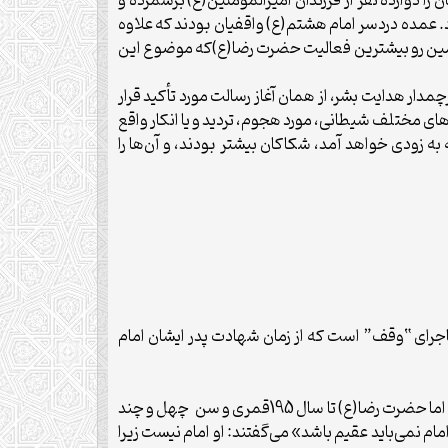
 را دوازده نفر از فرزندان امیرالمؤمنین(ع) برشمرده و
بود. عمده دردسر امام هشتم(ع) واقفیان بودند که علاوه
 همین رو بیشترین فعالیت حضرت رضا(ع)که موضوع این
دار هدایت بشر، از همان آغاز رسالت مورد تأکید قرار
ای مختلف شیطانی، مورد هجوم، تردید و یا انکار واقع
زودی خواهد آمد، شکاکان بیشتر بودند، و آن‌ها را
اجرای “وقف” است که از زمان شهادت پدر ایشان امام
همه امامان(ع) در آغاز ازدواج و در دوران جوانی صاحب فرزند ذکور می‌شدند و از این لحاظ دستاویزی برای دشمنان باقی نمی‌ماند. اما حضرت رضا(ع) تا سال 195قمری و سن چهل و چند
ام نمی‌باید عقیم باشد» می‌گفتند: او امام نیست زیرا