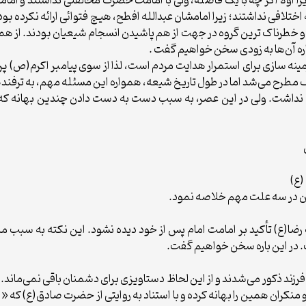
 اولاً اگر چه با یک فاصله، ولی با امامت حضرت مخالفتی نداشتند و امامان
میه اختلافی نداشتند؛ زیرا امامشان عبدالله افطح، هیچ فتوائی ارائه نکرده 
ده و خطرناک ترین گروه در جهت از هم پاشیدن انسجام شیعیان بودند. از
اره آن‌ها به زودی سخن خواهیم گفت .
نه سازی برای استمرار هدایت مردم است، لذا از سوی پیامبر اکرم(ص) پرچم
ف مطرح می‌شد اما در طول تاریخ شیعه، همواره این مسئله مهم، به ترفنده
نداشت. ولی در این عصر، به سبب دست به دست دادن چندین بهانه که به 
وان در سه علت مهم خلاصه نمود.
 رضا(ع) تأکید بر امامت امام پس از خود دیده نشود. این نکته به سبب م
در این باره سخن خواهیم گفت.
کران همین را بهانه کرده و با استناد به روایتی از حضرت صادق(ع) که «ام