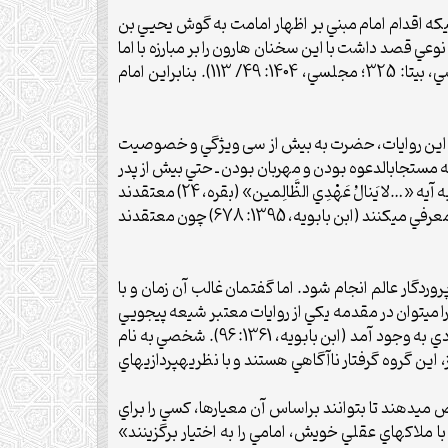
که اقدام امام مبني بر اظهار امامت به گوش يحيي بن
عي قصد داشت با اين سخنان هارون را بر مبارزه با اما
تهييج کند. اما هارون به او توجهي نکرده و گفت: «آنچه بر سر پدرش آورديم براي ما کافي است» (إربلي، 1381: 2/ 315؛ طبرسي، بي‏تا: 325؛ مجلسي، 1404: 49/ 113). بنابراين امام
 از اين روايات، حضرت به بيش از سی ويژگي و خصوصيت
 مستجاب‏الدعوه بودن و مهربان بودن ـ حتي بيش از پدر
و مادر نسبت به فرزندانش ـ اشاره مي‏کنند (ابن بابويه، 1413: 4/ 418-419؛ طبرسي، 1403: 2/ 437). در جاي ديگر حضرت با تمسک به آيه «…لا يَنالُ عَهْدِي الظَّالِمين» (بقره، 24) معتقدند
امامت به ظالم نخواهد رسيد (کليني، 1365: 1/ 199) و در حديثي ديگر به صراحت، عصمت از گناه و اشتباه را از شرايط لازم يک امام معرفي مي‏کنند (ابن بابويه، 1395: 678) چون معتقدند
گار عالم انجام شود. اما گفتمان غالب آن زمان و با
 مي‏توان در مقدمه يکي از روايات معتبر شيعه پي‏جويي
نمود. در اين روايت آمده است وقتي حضرت رضا(ع) وارد مرو شدند، در ميان مردم بحث از امامت مطرح شده و نظريه‏هاي متعددي به وجود آمد (ابن بابويه، 1361: 96). شخصي به نام
ين گروه گرفتار ناآگاهي هستند و با ‏نظريه‏پردازي‏هاي
 مي‏دهند تا بتوانند براساس آن معيارها، کسي را براي
 با ملاک‏هاي عقلي خويش، امامي را به اختيار برگزينند»