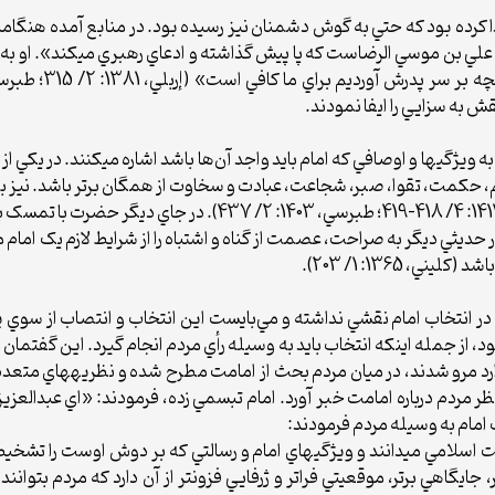
 کرده بود که حتي به گوش دشمنان نيز رسيده بود. در منابع آمده هنگامي‏
علي بن موسي الرضاست که پا پيش گذاشته و ادعاي رهبري مي‏کند». او به نو
ش به سزايي را ايفا نمودند.
يژگي‏ها و اوصافي که امام بايد واجد آن‌ها باشد اشاره مي‏کنند. در يکي
علم، حکمت، تقوا، صبر، شجاعت، عبادت و سخاوت از همگان برتر باشد. نيز به
 1365: 1/ 203).
نتخاب امام نقشي نداشته و مي‌بايست اين انتخاب و انتصاب از سوي پرورد
 از جمله اينکه انتخاب بايد به وسيله رأي مردم انجام گيرد. اين گفتمان را
 مردم درباره امامت خبر آورد. امام تبسمي زده، فرمودند: «اي عبدالعزيز، ا
ب امام به وسيله مردم فرمودند:
مّت اسلامي مي‏دانند و ويژگي‏هاي امام و رسالتي که بر دوش اوست را تشخيص
 جايگاهي برتر، موقعيتي فراتر و ژرفايي فزون‏تر از آن دارد که مردم بتوانند