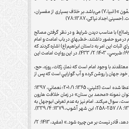
از استدلال‌هاي مهم امام درباره امامت و علم امام آیه «وَ ما أَرْسَلْنا قَبْلَكَ إِلاَّ رِجالاً نُوحي‏ إِلَيْهِمْ فَسْئَلُوا أَهْلَ الذِّكْرِ إِنْ كُنْتُمْ لا تَعْلَمُونَ »(انبیا،7) می‌باشد.بر خلاف بسیاری از مفسران،
ینی اجداد نیاکی،78:1387)
ضا(ع) با مناسب ديدن شرايط و در نظر گرفتن مصالح
در مرو حضور داشتند، خطبه‏اي در باب امامت و امام
اي اثبات اين امر به داستان ابراهيم(ع) اشاره کردند که
وي پس از مقام نبوت و خلَّت ـ به مقام خليل نائل آمدن ـ در مرحله سوم و پاياني از عمرشان به امامت رسيدند (کليني، 1365: 1/ 199؛ طبرسي، 1403: 2/ 433). در اين روايت امامت اين
قدند با وجود امام است که نماز، زکات، روزه، حج،
 خود جهان را روشن کرده و آب گوارايي است که پس از
حضرت رضا(ع) تمام ويژگي‏ها و مشخصات امام را غير اکتسابي دانسته، آن را جزء استثنائاتي مي‏شمرند که از سوي خداوند وهاب اعطا شده است (کليني، 1365: 1/ 201؛ نعماني، 1397:
 به عنوان نمونه «محمد بن سنان» در زمان خلافت هارون
است، سوال مي‏کند. امام نيز به عدم تعرض ابوجهل به
پيامبر(ص) استناد جسته، فرمودند: اگر هارون توانست شاخه مويي از سرم برکند، شهادت دهيد که من امام نيستم (کليني، 1365: 8/ 257-258؛ ابن شهر آشوب، 1379: 4/ 339).
«شما امر عظيمي را آشکار کرده‏ايد و ما از اين بابت بر جان شما از دست هارون هراسناکيم که امام فرمودند: او هر تلاشي انجام دهد، قادر نيست بر من چيره شود.» (مفيد، 1413: 2/