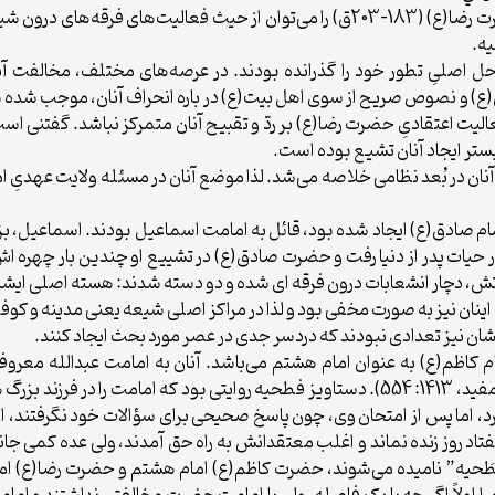
دوران امامت امام هفتم و هشتم، خصوصاً دوران حضرت رضا(ع) (183-203ق) را می‌توان از
یه.
حل اصلیِ تطور خود را گذرانده بودند. در عرصه‌های مختلف، مخالفت آ
و نصوص صریح از سوی اهل بیت(ع) در باره انحراف آنان، موجب شده بود ک
الیت اعتقادیِ حضرت رضا(ع) بر ردّ و تقبیح آنان متمرکز نباشد. گفتنی 
بستر ایجاد آنان تشیع بوده است.
ت آنان در بُعد نظامی خلاصه می‌شد. لذا موضع آنان در مسئله ولایت عهدی
ام صادق(ع) ایجاد شده بود، قائل به امامت اسماعیل بودند. اسماعیل، ب
ر حیات پدر از دنیا رفت و حضرت صادق(ع) در تشییع او چندین بار چهره اش
 وفاتش، دچار انشعابات درون فرقه ای شده و دو دسته شدند: هسته اصلی ا
نان نیز به صورت مخفی بود و لذا در مراکز اصلی شیعه یعنی مدینه و ک
ن نیز تعدادی نبودند که دردسر جدی در عصر مورد بحث ایجاد کنند.
مام کاظم(ع) به عنوان امام هشتم می‌باشد. آنان به امامت عبدالله معرو
اعتقادات درستی نداشت و به مرجئه تمایل یافته بود (مفید، 1413: 554). دستاویز فطحیه روایت
 کرد، اما پس از امتحان وی، چون پاسخ صحیحی برای سؤالات خود نگرفتند، ا
تاد روز زنده نماند و اغلب معتقدانش به راه حق آمدند، ولی عده کمی جا
فَطَحیه” نامیده می‌شوند، حضرت کاظم(ع) امام هشتم و حضرت رضا(ع) ام