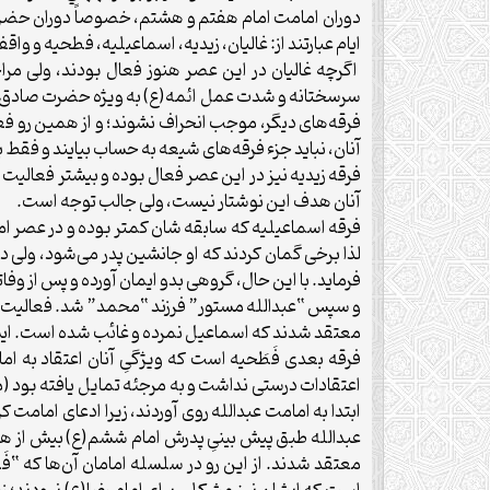
ایام عبارتند از: غالیان، زیدیه، اسماعیلیه، فطحیه و واقف
اگرچه غالیان در این عصر هنوز فعال بودند، ولی مرا
سرسختانه و شدت عمل ائمه(ع) به ویژه حضرت صادق(ع) 
فرقه‌های دیگر، موجب انحراف نشوند؛ و از همین رو فع
آنان، نباید جزء فرقه‌های شیعه به حساب بیایند و فقط 
فرقه زیدیه نیز در این عصر فعال بوده و بیشتر فعالی
آنان هدف این نوشتار نیست، ولی جالب توجه است.
فرقه اسماعیلیه که سابقه شان کمتر بوده و در عصر ام
لذا برخی گمان کردند که او جانشین پدر می‌شود، ولی د
فرماید. با این حال، گروهی بدو ایمان آورده و پس از
و سپس “عبدالله مستور” فرزند “محمد” شد. فعالیت ای
معتقد شدند که اسماعیل نمرده و غائب شده است. ایشا
فرقه بعدی فَطَحیه است که ویژگیِ آنان اعتقاد به ا
ابتدا به امامت عبدالله روی آوردند، زیرا ادعای امامت
عبدالله طبق پیش بینیِ پدرش امام ششم(ع) بیش از هف
معتقد شدند. از این رو در سلسله امامان آن‌ها که “