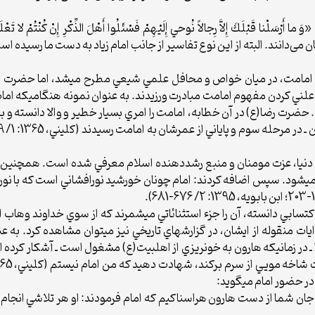
می‌دانند. البته از این نوع تفاسیر از جانب امام زیاد به دست ما رسیده است.(حس
به امامت، در ميان خواص و محافل علمي شيعي مطرح‏ مي‏شد، اما حضرت ر
ني کردن مفهوم امامت مبادرت ورزيدند. به عنوان نمونه هنگامي‏که امام 
. حضرت رضا(ع) در آن خطابه، امامت را امري بسيار خطير و والا دانسته و بر
يا، عزت مومنان و منبع رشددهنده اسلام معرفي شده است. همچنين معت
مي‏شود. سپس اضافه کردند: امام چونان خورشيد نورافشاني است که با نور
 روايات منقوله از ايشان، در گزارش‏هاي تاريخي نيز مي‏توان مشاهده کرد.
ر زماني‏که هارون به خون‏ريزي از اهل‏بيت(ع) مشغول است ـ آشکار کرده 
ر حضور امام مي‏گويد: