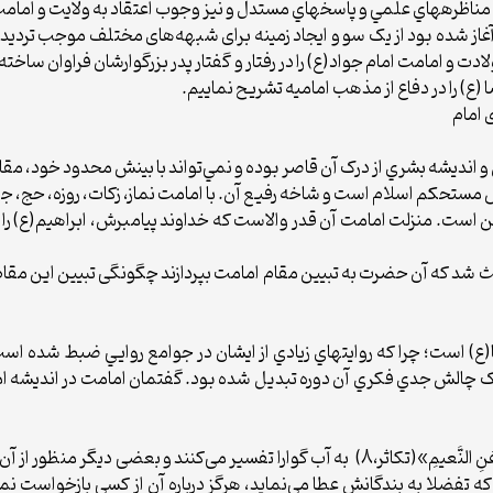
مناظره‏هاي علمي و پاسخ‏هاي مستدل و نیز وجوب اعتقاد به ولايت و اما
غاز شده بود از یک سو و ایجاد زمینه برای شبهه‌های مختلف موجب تردید د
دت و امامت امام جواد(ع) را در رفتار و گفتار پدر بزرگوارشان فراوان سا
(ع) را در دفاع از مذهب امامیه تشریح نماییم.
 امام
و انديشه‌ بشري از درک آن قاصر بوده و نمي‌تواند با بينش محدود خود، مقا
ستحکم اسلام است و شاخه‌ رفيع آن. با امامت نماز، زکات، روزه، حج، جه
 است. منزلت امامت آن قدر والاست که خداوند پيامبرش، ابراهيم(ع) را بع
اعث شد که آن حضرت به تبيين مقام امامت بپردازند چگونگی تبیین این مقام
) است؛ چرا که روايت‏هاي زيادي از ايشان در جوامع روايي ضبط شده است.
 چالش جدي فکري آن دوره تبديل شده بود. گفتمان امامت در انديشه امام رض
بعضی ازمفسران «نعیم» را در آیه «ثُمَّ لَتُسْئَلُنَّ يَوْمَئِذٍ عَنِ النَّعيمِ»(تکاثر،8) به آب گ
که تفضلا به بندگانش عطا می‌نماید، هرگز درباره آن از کسی بازخواست نمی