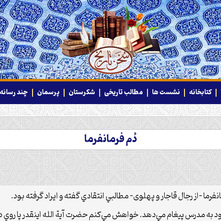
کتابخانه
نشست ها
مطالب تاریخی
شکرستان
پرسمان
چند رسانه‌
دُم فرمانفرما
ود به مدرس پيغام مي‌دهد. خواهش مي‌كنم حضرت آية الله اينقدر پا روي د