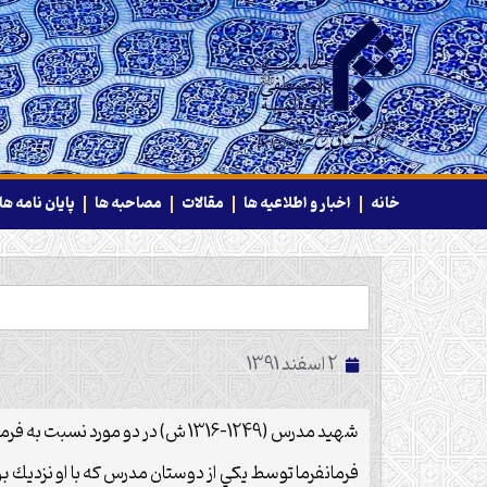
خانه
اخبار و اطلاعیه ها
مقالات
مصاحبه ها
پایان نامه ها
2 اسفند 1391
شهید مدرس (1249-1316 ش) در دو مورد نسبت به فرمانفرما -از رجال قاجار و پهلوی- مطالبي انتقادي گفته و ايراد گرفته بود.
فرمانفرما توسط يكي از دوستان مدرس كه با او نزديك ب