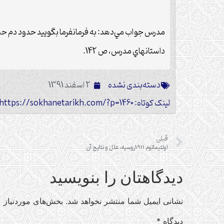
مدرس جواب مي‌دهد: به فرمانفرما بگوييد حدود دم حض
داستانهاي مدرس، ص 142.
دسته‌بندی نشده
2 اسفند 1391
لینک کوتاه: https://sokhanetarikh.com/?p=1460
قبلی
اولتیماتوم 1911روسیه، علل و نتایج آن
دیدگاهتان را بنویسید
نشانی ایمیل شما منتشر نخواهد شد.
بخش‌های موردنیاز ع
دیدگاه
*