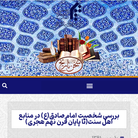
بررسی شخصیت امام صادق(ع) در منابع
اهل سنت(تا پایان قرن نهم هجری)