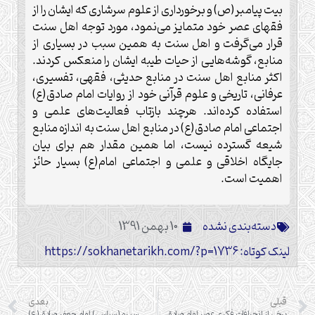
بیت پیامبر(ص) و برخورداری از علوم سرشاری که ایشان را از
فقهای عصر خود متمایز می‌نمود، مورد توجه اهل سنت
قرار می‌گرفت و اهل سنت به همین سبب در بسیاری از
منابع، گوشه‌هایی از حیات طیبه ایشان را منعکس کردند.
اکثر منابع اهل سنت در منابع حدیثی، فقهی، تفسیری،
عرفانی، تاریخی و علوم قرآنی خود از روایات امام صادق(ع)
استفاده کرده‌اند. هرچند بازتاب فعالیت‌های علمی و
اجتماعی امام صادق(ع) در منابع اهل سنت به اندازه منابع
شیعه گسترده نیست، اما همین مقدار هم برای بیان
جایگاه اخلاقی و علمی و اجتماعی امام(ع) بسیار حائز
اهمیت است.
دسته‌بندی نشده
10 بهمن 1391
لینک کوتاه: https://sokhanetarikh.com/?p=1736
قبلی
بعدی
برخی از انحرافات فکری عصر امام صادق (ع) و موضع آن حضرت
سیره (سیاسی) امام جعفر صادق( ع)