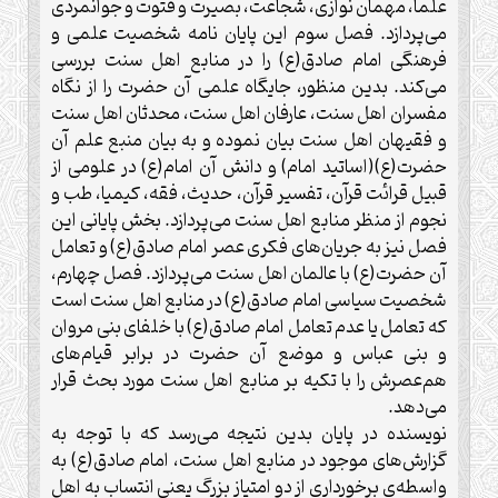
علما، مهمان نوازی، شجاعت، بصیرت و فتوت و جوانمردی
می‌پردازد. فصل سوم این پایان نامه شخصیت علمی و
فرهنگی امام صادق(ع) را در منابع اهل سنت بررسی
می‌کند. بدین منظور، جایگاه علمی آن حضرت را از نگاه
مفسران اهل سنت، عارفان اهل سنت، محدثان اهل سنت
و فقیهان اهل سنت بیان نموده و به بیان منبع علم آن
حضرت(ع)(اساتید امام) و دانش آن امام(ع) در علومی از
قبیل قرائت قرآن، تفسیر قرآن، حدیث، فقه، کیمیا، طب و
نجوم از منظر منابع اهل سنت می‌پردازد. بخش پایانی این
فصل نیز به جریان‌های فکری عصر امام صادق(ع) و تعامل
آن حضرت(ع) با عالمان اهل سنت می‌پردازد. فصل چهارم،
شخصیت سیاسی امام صادق(ع) در منابع اهل سنت است
که تعامل یا عدم تعامل امام صادق(ع) با خلفای بنی مروان
و بنی عباس و موضع آن حضرت در برابر قیام‌های
هم‌عصرش را با تکیه بر منابع اهل سنت مورد بحث قرار
می‌دهد.
نویسنده در پایان بدین نتیجه می‌رسد که با توجه به
گزارش‌های موجود در منابع اهل سنت، امام صادق(ع) به
واسطه‌ی برخورداری از دو امتیاز بزرگ یعنی انتساب به اهل