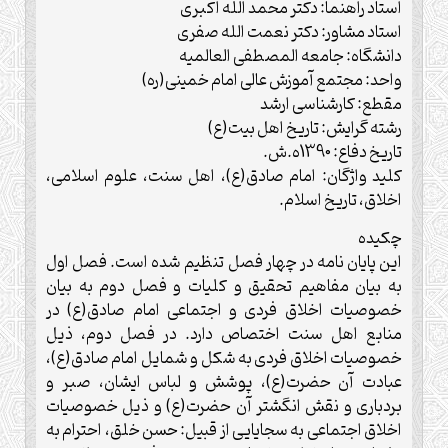
استاد راهنما: دکتر محمد الله اکبری
استاد مشاور: دکتر نعمت الله صفری
دانشگاه: جامعه المصطفی العالمیه
واحد: مجتمع آموزش عالی امام خمینی(ره)
مقطع: کارشناسی ارشد
رشته گرایش: تاریخ اهل بیت(ع)
تاريخ دفاع: 1390ه.ش.
کلید واژگان: امام صادق(ع)، اهل سنت، علوم اسلامی،
اخلاق، تاریخ اسلام.
چکيده
این پایان نامه در چهار فصل تنظیم شده است. فصل اول
به بیان مفاهیم تحقیق و کلیات و فصل دوم به بیان
خصوصیات اخلاق فردی و اجتماعی امام صادق(ع) در
منابع اهل سنت اختصاص دارد. در فصل دوم، ذیل
خصوصیات اخلاق فردی به شکل و شمایل امام صادق(ع)،
عبادت آن حضرت(ع)، پوشش و لباس ایشان، صبر و
بردباری و نقش انگشتر آن حضرت(ع) و ذیل خصوصیات
اخلاق اجتماعی به سجایایی از قبیل: حسن خلق، احترام به