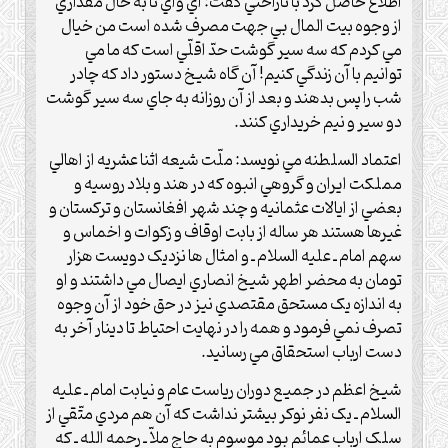
اطلاع حاصل کرد با ناراحتي گفت: اي واي تا به حال مقداري
از وجوه بيت ‌المال بي جهت مصرف شده است من خيال
مي کردم که سه سير گوشت حدّ اقلّي است که ما مي
توانيم با آن زندگي کنيم! آن گاه شيخ ‌دستور داد که چادر
شب را پس بدهند و بعد از آن روزانه به جاي سه سير گوشت
دو سير و نيم خريداري کنند.‌
اعتماد السلطنه مي نويسد‌:‌ ملّت شيعه اثنا عشريه از اهالي
مملکت ايران و گروهي انبوه که در هند و بلاد روسيه و
بعضي از ايالات عثمانيه و چند شهر افغانستان ‌و ترکستان و
غيرها هستند هر ساله از بابت اوقاف و زکوات و اخماس و
سهم امام ـ عليه السلام ـ و امثال ها نزديک دويست هزار
‌تومان به محضر اطهر شيخ انصاري ايصال مي داشتند و او
به اندازه يک مستحق مقتصدي نيز در حق خود از آن وجوه
تصرف نمي ‌فرمود و همه را در نهايت احتياط تا دينار آخر به
دست ارباب استحقاق مي رسانيد‌.‌
شيخ اعظم در جميع دوران رياست عام و نيابت امام ـ عليه
السلام ـ يک نفر نوکر بيشتر نداشت که آن هم مردي متّقي از
سلک ارباب ‌عمائم بود موسوم به حاج ملاّ ـ رحمه الله ـ که