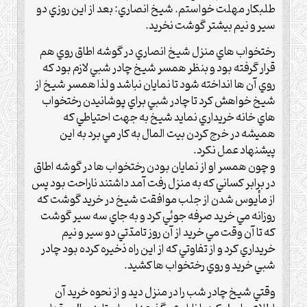
طلبکار مهلت خواستم.‌ شيخ انصاري: بعد از اين روزي دو
سير و نيم بيشتر گوشت نخريد.
رختخواب هاي منزل شيخ انصاري در گوشه اطاق روي هم
قرار گرفته بود و بنظر همسر شيخ چادر شبي لازم بود که
روي آن ها ‌انداخته شود تا نمايان نباشد و لذا همسر شيخ از
شيخ خواهش کرد تا چادر شبي براي پوشانيدن رختخواب
هاي خانه خريداري نمايد ‌شيخ به جهت احتياطي که
هميشه در خرج کردن بيت المال به کار مي برد به اين
پيشنهاد عمل نکرد‌.‌
و چون همسر او از نمايان بودن رختخواب ها در گوشه اطاق
در برابر کساني که به منزل رفت آمد داشتند ناراحت بود پس
از مأيوس ‌شدن از جلب موافقت شيخ در خريد گوشت که
روزانه مي خريد صرفه جوئي کرد و به جاي سه سير گوشت
که تا آن وقت مي خريد ‌از آن روز تامدّتي دو سير و نيم
خريداري کرد و از تفاوتي که از اين راه ذخيره کرده بود چادر
شبي خريد و روي رختخواب ها کشيد‌.‌
وقتي شيخ چادر شب را در منزل ديد و از نحوه خريد آن