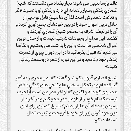
عالم پارسا تبیین ‌می شود: ‌تجار بغداد مي دانستند که شيخ
انصاري زندگي بسيار زاهدانه اي دارد و زندگي او با عسرت فقر
و قناعت همدوش است لذا آن ها مبلغ ‌قابل توجهي از
حلال ترين اموال خود را در بين خودشان جمع آوري کرده و
آن را در نجف اشرف به محضر شيخ انصاري آوردند و
‌گفتند‌:‌اين مبلغ از وجوهات شرعيه نيست و از حلال ترين
اموال شخصي ما است و اين را به شما مي بخشيم و تقاضا
مي کنيم که قبول ‌بفرمائيد تا در اين دوران پيري از عسرت
زندگي خود بکاهيد و در اين دوره از عمر در وسعت زندگي
کنيد‌.»‌
شيخ انصاري قبول نکردند و گفتند که‌:‌ من عمري را به فقر
گذرانده ام و در تحمّل سختي ها و تلخي هاي زندگي با فقرا
همدردي کرده ام و اکنون که اواخر عمر من است آيا ‌حيف
نيست که نام خود را از طومار فقرا محو کنم و در آخرت از
رسيدن به مقام آن ها باز بمانم؟ شيخ انصاري براي اداي
دين خود فرش زير پاي خود را فروخت و از بيت المال
استفاده نکرد.