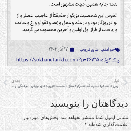
همه جا به همين جهت مشهور است‌.‌
الغرض اين شخصيت بزرگوار حقيقتاً از اعاجيب اعصار و از
نوادر روزگار بود و در علم و عمل و زهد و تقوا و ورع و عبادت
و ‌رياضت از طراز اول اولين و آخرين محسوب مي گرديد.‌
خواندنی های تاریخی
12 آذر 1404
لینک کوتاه: https://sokhanetarikh.com/?p=26135
قبلی
بعدی
آیین «افتتاحیه نمایشگاه متمرکز دستاوردهای پژوهشی جامعه المصطفی (ص) العالمیه»
نشست «پیوندهای تاریخی – فرهنگی ایران و گرجستان»
دیدگاهتان را بنویسید
نشانی ایمیل شما منتشر نخواهد شد.
بخش‌های موردنیاز
علامت‌گذاری شده‌اند
*