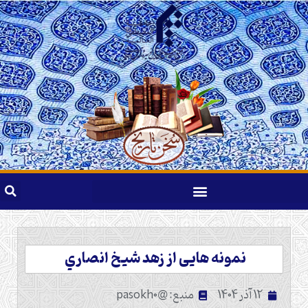
نمونه هایی از زهد شيخ انصاري ‌
12 آذر 1404
منبع: @pasokh0