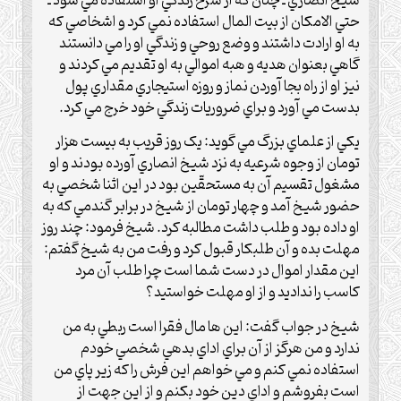
شيخ انصاري ـ چنان که از شرح زندگي او استفاده مي شود ـ
حتي الامکان از بيت المال استفاده نمي کرد و اشخاصي که
به او ارادت ‌داشتند و وضع روحي و زندگي او را مي دانستند
گاهي بعنوان هديه و هبه اموالي به او تقديم مي کردند و
نيز او از راه بجا آوردن نماز ‌و روزه استيجاري مقداري پول
بدست مي آورد و براي ضروريات زندگي خود خرج مي کرد‌.‌
يکي از علماي بزرگ مي گويد: يک روز قريب به بيست هزار
تومان از وجوه شرعيه به نزد شيخ انصاري آورده بودند و او
مشغول ‌تقسيم آن به مستحقّين بود در اين اثنا شخصي به
حضور شيخ آمد و چهار تومان از شيخ در برابر گندمي که به
او داده بود و طلب ‌داشت مطالبه کرد. شيخ فرمود: چند روز
مهلت بده و آن طلبکار قبول کرد و رفت من به شيخ گفتم:
اين مقدار اموال در دست شما ‌است چرا طلب آن مرد
کاسب را نداديد و از او مهلت خواستيد؟
شيخ در جواب گفت: اين ها مال فقرا است ربطي به من
ندارد و من هرگز از آن براي اداي بدهي شخصي خودم
استفاده نمي کنم و مي ‌خواهم اين فرش را که زير پاي من
است بفروشم و اداي دين خود بکنم و از اين جهت از