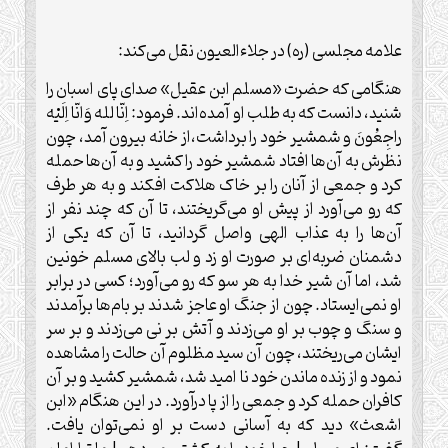
علامه مجلسی (ره) در جلاء‌العیون نقل می‌کند:
هنگامی که حضرت «مسلم ابن عقیل» صدای پای اسبان را
شنید، دانست که به طلب او آمده‌اند. فرمود: اِنّا لله وَانّا اِلَیْه
راجِعُونَ و شمشیر خود را برداشت،از خانه بیرون آمد، چون
نظرش به آن‌ها افتاد شمشیر خود را کشید و به آن‌ها حمله
کرد و جمعی از آنان را بر خاک هلاکت افکند و به هر طرف
که رو می‌آورد از پیش او می‌‌گریختند، تا آن که چند نفر از
آن‌ها را به عذاب الهی واصل گردانید، تا آن که یکی از
دشمنان ضربه‌ای بر صورت او زد و لب بالای مسلم خونین
شد، اما آن شیر خدا به هر سو که رو می‌آورد؛ کسی در برابر
او نمی‌ایستاد. چون از جنگ او عاجز شدند بر بام‌ها برآمدند
و سنگ و چوب بر او می‌زدند و آتش بر نی می‌زدند و بر سر
ایشان می‌‌ریختند، چون آن سید مظلوم آن حالت را مشاهده
نمود و از زنده ماندن خود نا امید شد، شمشیر کشید و بر آن
کافران حمله کرد و جمعی را از پا درآورد. در این هنگام «ابن
اشعث» دید که به آسانی دست بر او نمی‌توان یافت.