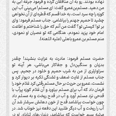
نهاده بودند. رو به آن منافقان کرده و فرمود جرعه آبی به
من دهید. مسلم‌بن‌عمرو گفت: ای مسلم! می‌بینی آب این
کوزه را چه سرد است، به خدا قسم که قطره‌ای از آن نخواهی
چشید تا حمیم جهنم را بیاشامی. جناب مسلم فرمود: وای
بر تو! کیستی تو؟ گفت من آنم که حق را شناختم و اطاعت
امام خود یزید نمودم، هنگامی که تو عصیان او نمودی،
منم مسلم بن عمرو باهلی (علیه اللعنه).
حضرت مسلم فرمود: مادرت به عزایت بنشیند! چقدر
بدزبان و سنگین‌دل و جفاکار می‌باشی، هر آینه تو
سزاوارتری از من به شرب حمیم و خلود در جحیم. پس
جناب مسلم از غایت ضعف و تشنگی تکیه بر دیوار کرد و
نشست، عمرو بن حریث بر حال مسلم رقتی کرد غلام خود را
فرمان داد که آب برای مسلم بیاورد و آن غلام کوزه پرآب با
قدحی نزد مسلم آورد و آب در قدح ریخت و به مسلم داد
چون خواست بیاشامد قدح از خون دهانش سرشار شد آن
آب را ریخت و آب دیگر طلبید این دفعه نیز خوناب شد. در
مرتبه سیم خواست که بیاشامد، دندان‌های ثنایای او در