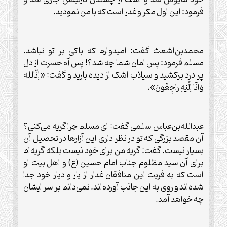
خود مأیوس شد و اشک از چشمان نازنینش جاری شد و
فرمود: این اول مکر و غدر است که با من نمودید.
محمد‌بن‌اشعث گفت: امیدوارم که باکی بر تو نباشد.
مسلم فرمود: پس امان شما چه شد؟! پس آه حسرت از دل
پر درد برکشید و سیلاب اشک از دیده بارید و گفت: «اِنّالله
وَانّا اِلًیْهِ راجِعُونَ».
عبدالله‌بن‌عباس سلمی گفت: ای مسلم چرا گریه می‌کنی؟
آن مقصد بزرگی که تو در نظر داری این آزارها در تحصیل آن
بسیار نیست. گفت: گریه من برای خود نیست بلکه گریه‌ام
برای آن سید مظلوم جناب امام حسین (ع) و اهل بیت او
است که به فریت این منافقان غدار از یار و دیار خود جدا
شده‌اند و روی به این جانب آورده‌اند. نمی‌دانم بر سر ایشان
چه خواهد آمد.