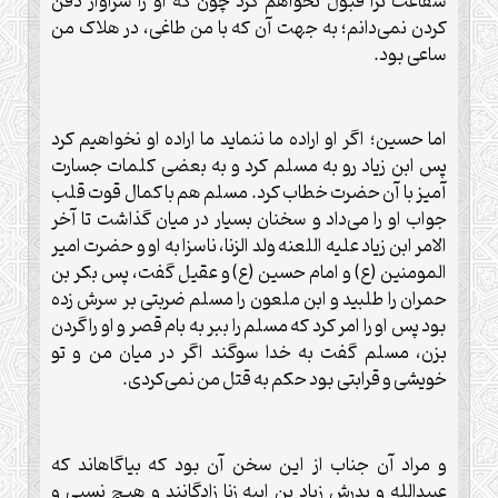
شفاعت ترا قبول نخواهم کرد چون که او را سزاوار دفن
کردن نمی‌دانم؛ به جهت آن که با من طاغی، در هلاک من
ساعی بود.
اما حسین؛ اگر او اراده ما ننماید ما اراده او نخواهیم کرد
پس ابن زیاد رو به مسلم کرد و به بعضی کلمات جسارت
آمیز با آن حضرت خطاب کرد. مسلم هم با کمال قوت قلب
جواب او را می‌داد و سخنان بسیار در میان گذاشت تا آخر
الامر ابن زیاد علیه اللعنه ولد الزنا، ناسزا به او و حضرت امیر
المومنین (ع) و امام حسین (ع) و عقیل گفت، پس بکر بن
حمران را طلبید و ابن ملعون را مسلم ضربتی بر سرش زده
بود پس او را امر کرد که مسلم را ببر به بام قصر و او را گردن
بزن، مسلم گفت به خدا سوگند اگر در میان من و تو
خویشی و قرابتی بود حکم به قتل من نمی‌کردی.
و مراد آن جناب از این سخن آن بود که بیاگاهاند که
عبیدالله و پدرش زیاد بن ابیه زنا زادگانند و هیچ نسبی و