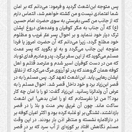
پس متوجه ابن‌اشعث گردید و فرمود: می‌دانم که بر امان
شما اعتمادی نیست و من کشته خواهم شد، التماس دارم
که از جانب من کسی بفرستی به سوی حضرت امام حسین
(ع) که آن جناب به مکر کوفیان و وعده‌های دروغ ایشان
ترک دیار خود ننماید و بر احوال پسر عمّ غریب و مظلوم
خود مطلع گردد، زیرا می‌دانم که آن حضرت امروز یا فردا
متوجه این جانب می‌گردد و به او بگوید که پسر عمت
مسلم می‌گوید که از این سفر برگرد، پدر و مادرم فدای تو باد
که من در دست کوفیان اسیر شدم و مترصد قتلم و اهل
کوفه همان گروهند که پدر تو آرزوی مرگ می‌کرد که از نفاق
ایشان رهایی یابد. ابن‌اشعث تعهد کرد. پس مسلم را به در
قصر ابن‌زیاد برد و خود داخل قصر شد. احوال مسلم را به
عرض آن ولدالزنا رسانید. ابن‌زیاد گفت: تو را با امان چه کار
بود؟! من ترا نفرستادم که او را امان بدهی! ابن اشعث
ساکت ماند. چون آن غریق بحر منت و بلا را در قصر
بازداشتند، تشنگی بر او غلبه کرده بود و اکثر اعیان کوفه بر
در دارالاماره نشسته و منتظر اذن بار بودند. در این وقت
مسلم نگاهش افتاد بر کوزه‌ای از آب سرد که بر در قصر