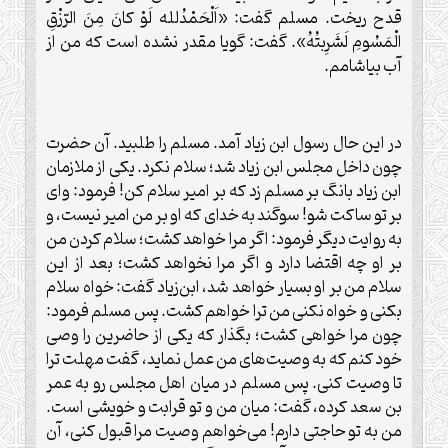
قدح ریخت. مسلم گفت: «اَلْحَمْدُلله لَوْ کانَ مِنَ الرّزْقِ
الْمَسُومِ لَشَرِبتُهُ». گفت: گویا مقدر نشده است که من از
آب بیاشامم.
در این حال رسول ابن زیاد آمد. مسلم را طلبید. آن حضرت
چون داخل مجلس ابن زیاد شد؛ سلام نکرد. یکی از ملازمان
ابن زیاد بانگ بر مسلم زد که بر امیر سلام کن! فرمود: وای
بر تو ساکت شو! سوگند به خدای که او بر من امیر نیست، و
به روایت دیگر فرمود: اگر مرا خواهد کشت؛ سلام کردن من
بر او چه اقتضا دارد و اگر مرا نخواهد کشت؛ بعد از این
سلام من بر او بسیار خواهد شد، ابن‌زیاد گفت: خواه سلام
بکنی و خواه نکنی من ترا خواهم کشت. پس مسلم فرمود:
چون مرا خواهی کشت؛ بگذار که یکی از حاضرین را وصی
خود کنم که به وصیت‌های من عمل نماید، گفت مهلت ترا
تا وصیت کنی. پس مسلم در میان اهل مجلس رو به عمر
بن سعد کرده، گفت: میان من و تو قرابت و خویشی است.
من به تو حاجتی دارم! می‌خواهم وصیت مرا قبول کنی، آن