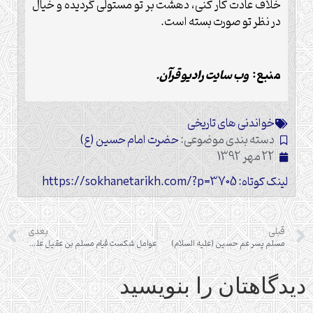
خلاف عادت کار کنی، دهشت بر تو مستولی گردیده و خیال
در نظر تو صورت بسته است.
منبع:
وب سایت رادیو قرآن.
خواندنی های تاریخی
دسته بندی موضوعی:
حضرت امام حسین (ع)
22 مهر 1392
لینک کوتاه: https://sokhanetarikh.com/?p=3705
قبلی
بعدی
مسلم پسر عم حسین (علیه السلام)
عوامل شكست قيام مسلم بن عقيل ‏عليه ‏السلام در كوفه
دیدگاهتان را بنویسید