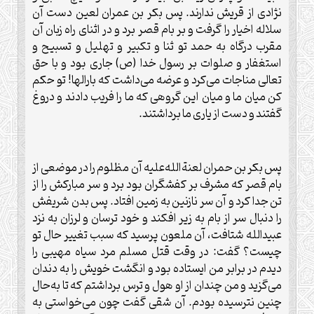
نژادی از قریش ندارند. پس بکر بن عمران لعین دست آن
سلاله اخیار را گرفت و بر بام قصر برد و در اثنای راه زبان آن
مقرب درگاه به حمد تو ثنا و تکبیر و تهلیل و تسبیح و
استغفار و صلوات بر رسول خدا (ص) جاری بود و با حق
تعالی مناجات می‌کرد و عرضه می‌داشت که بارالها! تو حکم
کن میان ما و میان این گروهی که ما را فریب دادند و دروغ
گفتند و دست از یاری ما برداشتند.
پس بکر بن حمران لعنة‌الله‌علیه آن مظلوم را در موضعی از
بام قصر که مشرف بر کفشگران بود برد و سر مبارکش را از
تن جدا کرد و آن سر نازنین به زمین افتاد. پس بدن شریفش
را دنبال سر از بام به زیر افکند و خود ترسان و لرزان به نزد
عبیدالله شتافت، آن ملعون پرسید که سبب تغییر حال تو
چیست؟ گفت: در وقت قتل مسلم مرد سیاه مهیبی را
دیدم در برابر من ایستاده بود و انگشت خویش را به دندان
می‌گزید و من چندان از او هول و ترس برداشتم که تا به‌حال
چنین نترسیده بودم. آن شقی گفت چون می‌خواستی به