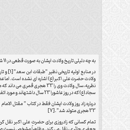
به چه دلیلی تاریخ ولادت ایشان به صورت قطعی در 11 شعبان تعیین شده است؟ چه کسی این را تعیین کرده است؟ بر چه اساس و شواهدی این تاریخ تعیین شده است؟
سجاد(ع) که در روز عاشورا 23 سال داشته‏اند و مورد اتفاق دانشمندان است، ثابت می شود.
33 هجری متولد شد”.[7]
تمام کسانی که زادروزی برای حضرت علی اکبر نقل کرده
جعفری حائری، نقل می کند. و ظاهراً مشخص نیست صا