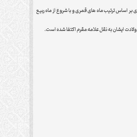
عة” در بیان ویژگیهای کتاب انیس الشیعه می گوید: این کتاب را مؤلف در سال 1241هجری قمری بر اساس ترتیب ماه های قمری و با شروع از ماه ربیع
ز ولادت ایشان به نقل علامه مقرم اکتفا شده است.