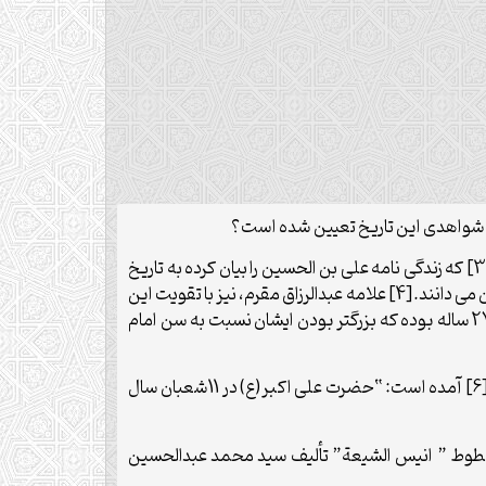
در منابع اولیه تاریخی نظیر “طبقات ابن سعد”[1] و تاریخ طبری[2] وهمچنین در کتاب “نفس المهموم اثر شیخ عباس قمی “[3] که زندگی نامه علی بن الحسین را بیان کرده به تاریخ
ولادت حضرت علی اکبر(ع) اشاره ای نشده است. اما عده ای مانند ابن ادریس در سرائر، تولد ایشان را در سالهای پایانی خلافت عثمان می دانند.[4] علامه عبدالرزاق مقرم، نیز با تقویت این
نظریه،سال ولادت وی را 33 هجری قمری می داند که مطابق با نظر ابن ادریس است.[5] بر این اساس آن بزرگوار در روز عاشورا 27 ساله بوده که بزرگتر بودن ایشان نسبت به سن امام
درباره زاد روز ولادت ایشان فقط در کتاب ” مقتل الامام الحسین” تألیف علامه عبدالرزاق مقرم و کتاب دیگر وی به نام؛ “علی اکبر”[6] آمده است: “حضرت علی اکبر(ع) در 11شعبان سال
اب مخطوط ” انیس الشیعة” تألیف سید محمد عبدالحسین