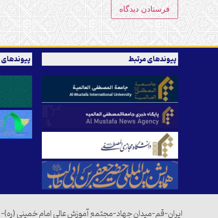
پیوندهای مرتبط
پیوندهای 
ایران-قم-میدان جهاد-مجتمع آموزش عالی امام خمینی (ره)-