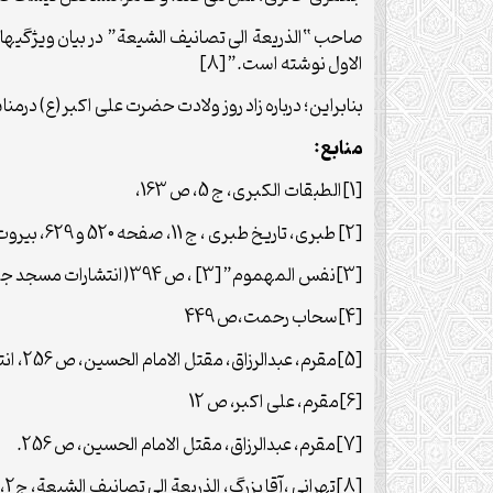
الاول نوشته است.”[8]
بنابراین؛ درباره زاد روز ولادت حضرت علی اکبر(ع) درم
منابع:
[1]الطبقات الکبری، ج 5، ص 163،
[2] طبری، تاریخ طبری ، ج 11، صفحه 520 و 629، بیروت، دار التراث، 1387هجری قمری.
[3]نفس المهموم”[3] ، ص 394(انتشارات مسجد جمکران)
[4]سحاب رحمت،ص 449
[5]مقرم، عبدالرزاق، مقتل الامام الحسین، ص 256، انتشارات المکتبة الحیدریة، قم ، 1383.
[6]مقرم، علی اکبر، ص 12
[7]مقرم، عبدالرزاق، مقتل الامام الحسین، ص 256.
[8]تهرانی ،آقا بزرگ، الذریعة الی تصانیف الشیعة، ج2،ص 458، نشر اسماععیلیان، قم، 1408.