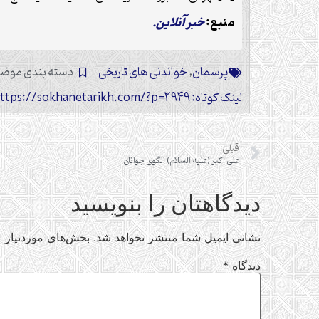
منبع:
خبر آنلاین.
پرسمان
,
خواندنی های تاریخی
دسته بندی موض
لینک کوتاه: https://sokhanetarikh.com/?p=2949
قبلی
علی اکبر (علیه السلام) الگوی جوانان
دیدگاهتان را بنویسید
نشانی ایمیل شما منتشر نخواهد شد.
بخش‌های موردنیاز ع
دیدگاه
*