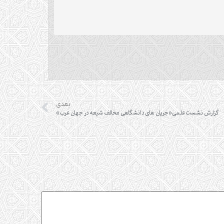
بعدی
گزارش نشست علمی«جریان های دانشگاهی مخالف شیعه در جهان عرب»