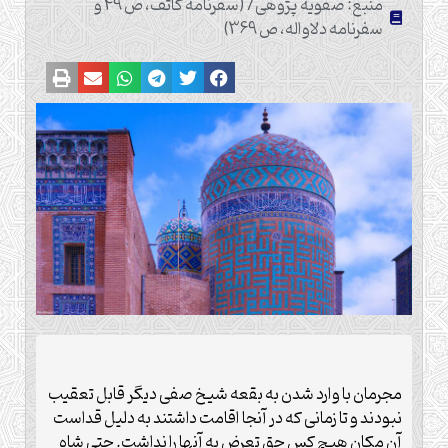
منبع: صفویه پژوهی/ (سفرنامه کاتف، ص 49 و
سفرنامه دلاواله، ص 369)
مجرمان با وارد شدن به بقعه شیخ صفی دیگر قابل تعقیب
نبودند و تا زمانی که در آنجا اقامت داشتند به دلیل قداست
آن مکان هیچ کس حق تعرض به آنها را نداشت. حتی شاه