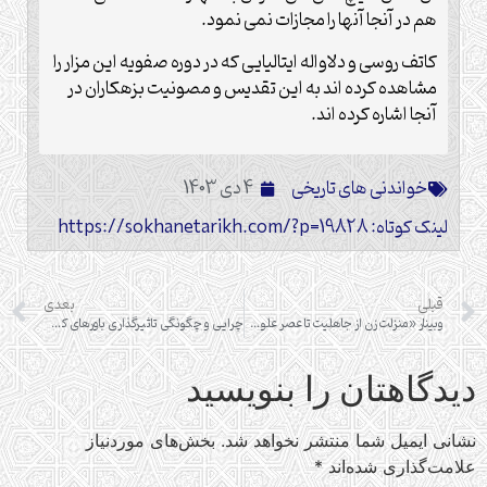
هم در آنجا آنها را مجازات نمی نمود.
کاتف روسی و دلاواله ایتالیایی که در دوره صفویه این مزار را
مشاهده کرده اند به این تقدیس و مصونیت بزهکاران در
آنجا اشاره کرده اند.
خواندنی های تاریخی
4 دی 1403
لینک کوتاه: https://sokhanetarikh.com/?p=19828
قبلی
بعدی
وبینار «منزلت زن از جاهلیت تا عصر علوی»
چرایی و چگونگی تاثیرگذاری باورهای کلامی در سیره‌پژوهی اهل بیت (علیهم السلام)
دیدگاهتان را بنویسید
نشانی ایمیل شما منتشر نخواهد شد.
بخش‌های موردنیاز
علامت‌گذاری شده‌اند
*