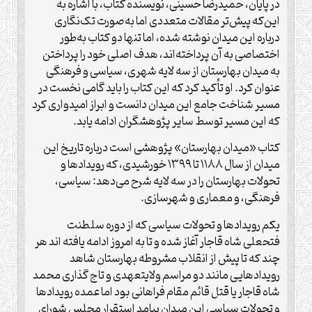
در پایان، حمیدرضا حسینی، نویسنده کتاب، با اشاره به
این‌که پیش‌تر مقالات متعددی اما به‌صورت تک‌نگاری
درباره این میدان نوشته شده، اما تنها دو کتاب به‌طور
اختصاصی به آن پرداخته‌اند، هدف اصلی خود را پرداختن
به میدان بهارستان از سه لایه شهری، سیاسی و فرهنگی
عنوان کرد. او تأکید کرد که این کتاب را باید گامی نخست در
مسیر شناخت جامع این میدان دانست و ابراز امیدواری کرد
که این مسیر توسط سایر پژوهشگران ادامه یابد.
کتاب «میدان بهارستان» پژوهشی است درباره تاریخ این
میدان از سال ۱۱۸۸ تا ۱۳۹۹ خورشیدی، که رویدادها و
تحولات بهارستان را در سه لایه شرح می‌دهد: سیاسی،
فرهنگی، و معماری و شهرسازی.
یکم رویدادها و تحولات سیاسی که از دوره سلطنت
فتحعلی شاه قاجار آغاز شده و تا به امروز ادامه یافته اند هر
چند که تا پیش از انقلاب مشروطه بهارستان شاهد
رویدادهایی مانند دو مراسم ولایتعهدی و تاج گذاری محمد
شاه قاجار یا قتل قائم مقام فراهانی بود اما عمده رویدادها
و تحولات سیاسی این میدان پیامد استقرار مجلس شورای