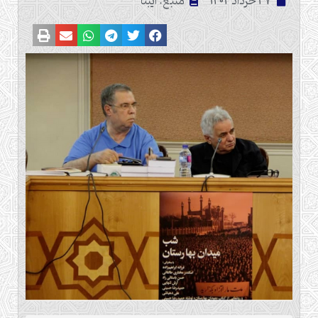
27 خرداد 1404
منبع: ایبنا