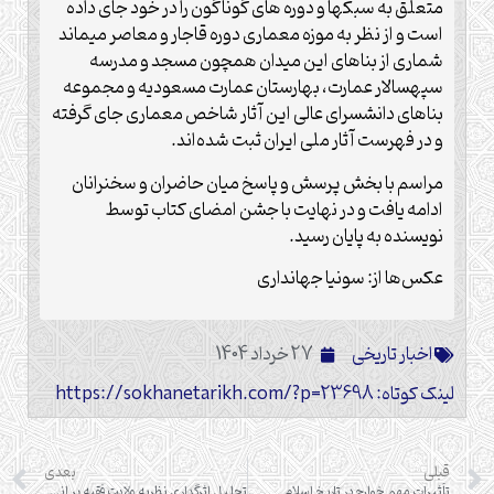
متعلق به سبکها و دوره های گوناگون را در خود جای داده
است و از نظر به موزه معماری دوره قاجار و معاصر میماند
شماری از بناهای این میدان همچون مسجد و مدرسه
سپهسالار عمارت، بهارستان عمارت مسعودیه و مجموعه
بناهای دانشسرای عالی این آثار شاخص معماری جای گرفته
و در فهرست آثار ملی ایران ثبت شده‌اند.
مراسم با بخش پرسش و پاسخ میان حاضران و سخنرانان
ادامه یافت و در نهایت با جشن امضای کتاب توسط
نویسنده به پایان رسید.
عکس‌ها از: سونیا جهانداری
اخبار تاریخی
27 خرداد 1404
لینک کوتاه: https://sokhanetarikh.com/?p=23698
قبلی
بعدی
تأثیرات مهم خوارج در تاریخ اسلام
تحلیل اثرگداری نظریه ولایت فقیه بر اندیشه مقاومت در خاورمیانه