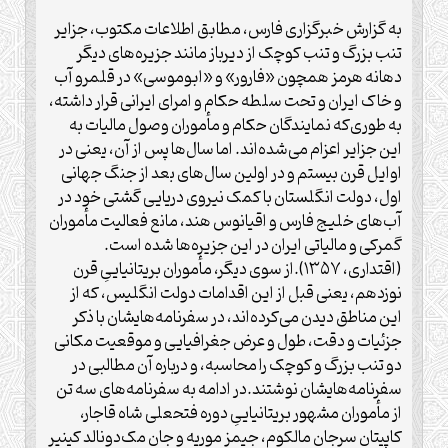
به گزارش خبرگزاری فارس، مطابق اطلاعات مکتوب، جزایر
تنب بزرگ و تنب کوچک از دیرباز مانند جزیره‌های دیگر
دهانه هرمز همچون «فارور» و «ابوموسی» در قلمرو آب
و خاک ایران و تحت سلطه حکام و امرای ایرانی قرار داشته،
به طوری‌که نمایندگان حکام و مأموران وصول مالیات به
این جزایر اعزام می‌شده‌اند. اما سال‌ها پس از آن، یعنی در
اوایل قرن بیستم و در اولین سال‌های بعد از جنگ جهانی
اول، دولت انگلستان با کمک نیروی دریایی گشتی خود در
آب‌های خلیج فارس و اقیانوس هند، مانع فعالیت مأموران
گمرکی و مالیاتی ایران در این جزیره‌ها شده است.
(اقتداری، ۱۳۵۷).از سوی دیگر، مأموران بریتانیاییِ قرن
نوزدهم، یعنی قبل از این اقدامات دولت انگلیس، که از
این مناطق دیدن می‌کرده‌اند، در سفرنامه‌هایشان با ذکر
جزئیات و دقت، طول و عرض جغرافیایی و موقعیت مکانی
دو تنب بزرگ و کوچک را محاسبه، و درباره آن مطالبی در
سفرنامه‌هایشان نوشتند.در ادامه به سفرنامه‌های سه تن
از مأموران مشهور بریتانیاییِ دوره فتحعلی شاه قاجار،
کاپیتان سرجان مالکوم، جیمز موریه و جان مک‌دونالد کینیر