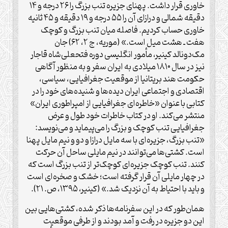
خاوری قرار داشت. پهنای جزیره تنب بزرگ را ۲۶ درجه و ۱۴
دقیقه شمالی و درازای آن را ۵۵ درجه و ۱۹ دقیقه و ۴۵ ثانیه
خاوری حساب کردیم. فاصله میان تنب بزرگ و کوچک
هفت ـ هشت میل است.» (موریه، ج ۲، ۶۲) جان
مک‌دونالد کینیر، مأمور انگلیسی دوره فتحعلی‌شاه قاجار
نیز در سال ۱۸۱۰ میلادی به ایران سفر و به منظور آگاهی
حکومت هند بریتانیا از موقعیت جغرافیایی، سیاسی،
اقتصادی و اجتماعی ایران دیده‌ها و شنیده‌های خود را در
کتابی با عنوان «خاطره‌ای جغرافیایی از امپراطوری ایران»
منتشر می‌کند. او در کتاب خاطرات خود طول و عرض
جغرافیایی تنب کوچک و بزرگ را می‌پیماید و می‌نویسد:
«تنب بزرگ، جزیره‌ای با سه مایل درازا و دو و نیم مایل پهنا
است. کشتی‌ها می‌توانند در نیم مایلی ساحل آن حرکت
کنند. تنب کوچک جزیره‌ای کوچک‌تر از تنب بزرگ است که
در چهار مایلی آن قرار گرفته است؛ خشک و صخره‌ای است
و باید با احتیاط به آن نزدیک شد.» (کینیر، ۱۳۹۵، ص. ۲۱).
همان‌طور که در این سفرنامه‌ها ذکر شده، کشتی‌هایی بین
این دو جزیره در رفت و آمد بودند و از طرفی موقعیت