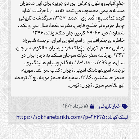
جغرافیایی و طول و عرض این دو جزیره برای این مأموران
مسأله مهمی محسوب می‌شده که بدان با جزئیات اشاره
کرده‌اند!منابع:اقتداری، احمد، ۱۳۵۷، سرگذشت تاریخی
چهار جزیره در خلیج فارس. نشریه یغما، سال سی و یکم،
شماره ۱، ص. ۴۶-۴۹.کینیر، جان مک‌دونالد، ۱۳۹۶،
خاطره‌ای جغرافیایی از امپراطوری ایران. ترجمه شهرزاد
رضایی مقدم. تهران: پژواک خرد پارسیان.مالکوم، سر جان،
۱۳۶۳، روزنامه سفر هیأت سرجان ملکم به دربار ایران در
سال‌های ۱۷۹۹، ۱۸۰۰، ۱۸۰۱. به قلم ویلیام‌ هالینگبری.
ترجمه امیرهوشنگ امینی. تهران: کتاب سر الف. موریه،
جیمز جاستینین، ۱۳۸۶، سفرنامه جیمز موریه. ج ۲. ترجمه
ابوالقاسم سری. تهران: توس.
اخبار تاریخی
15 مرداد 1404
لینک کوتاه: https://sokhanetarikh.com/?p=24425