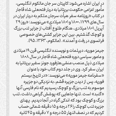
در ایران اشاره می‌شود:کاپیتان سر جان مالکوم انگلیسی،
مأمور اعزامی حکومت بریتانیا به دربار فتحعلی شاه قاجار
در کتاب «روزنامه سفر هیأت سرجان ملکم به دربار ایران در
سال‌های ۱۷۹۹، ۱۸۰۰ و ۱۸۰۱ میلادی» می‌نویسد: «روز ۲۹
آپریل ۱۸۰۱ میلادی، هنگام طلوع آفتاب از جزایر تنب بزرگ
و کوچک گذشتیم. بین این جزایر کشتی‌های خصوصی
فرانسوی در رفت و آمدند». (مالکوم، ۱۳۶۳، ۹۵).
جیمز موریه، دیپلمات و نویسنده انگلیسی قرن ۱۹ میلادی
و مامور سیاسی دوره فتحعلی شاه قاجار در سال ۱۸۰۸
میلادی ذیل منصب منشی‌هارفورد جونز سفیر بریتانیا به
ایران سفر کرد. وی در جلد دوم کتاب خود با عنوان
«سفرنامه جیمز موریه» می‌نویسد: «در تاریخ بیستم
فوریه، پس از دیدن جزیره قشم، به نزدیکی دو جزیره
موسوم به تنب بزرگ و کوچک رسیدیم که نام فارسی آنها
«گنبد» است. تنها جاهایی که پوشش گیاهی داشت، تنب
بزرگ و کوچک بود که اندکی گیاه در آنجا دیدیم. پهنای
جزیره تنب کوچک را ۲۶ درجه و ۱۵ دقیقه شمالی حساب
کردیم که در نصف‌النهار ۵۵ درجه و ۷ دقیقه و ۴۵ ثانیه